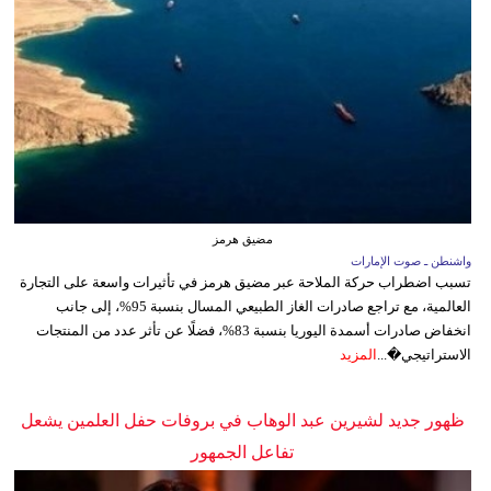
مضيق هرمز
واشنطن ـ صوت الإمارات
تسبب اضطراب حركة الملاحة عبر مضيق هرمز في تأثيرات واسعة على التجارة
العالمية، مع تراجع صادرات الغاز الطبيعي المسال بنسبة 95%، إلى جانب
انخفاض صادرات أسمدة اليوريا بنسبة 83%، فضلًا عن تأثر عدد من المنتجات
الاستراتيجي�...
المزيد
ظهور جديد لشيرين عبد الوهاب في بروفات حفل العلمين يشعل
تفاعل الجمهور