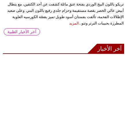
تريكو باللون البيج الوردي بفتحة عنق مائلة كشفت عن أحد الكتفين، مع بنطال
أبيض عالي الخصر بقصة مستقيمة وحزام جلدي رفيع باللون البني. وعلى صعيد
الإطلالات الفخمة، تألقت بفستان أسود طويل تميز بقصّة الكورسيه العلوية
المطرزة بحبيبات الترتر وتنو...
المزيد
آخر الأخبار الطبية
آخر الأخبار