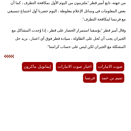
من جهته، تابع أمير قطر "ملتزمون من اليوم الأول بمكافحة التطرف ، كما أن
مدوَّنات
بعض المعلومات في وسائل الإعلام مغلوطة ، اليوم حضرنا أول اجتماع تنسيقي
أبراج
مع فرنسا لمكافحة التطرف".
فيديو
وقال أمير قطر "يؤسفنا استمرار الحصار على قطر ، إذا وُجدت المشاكل مع
الجيران يجب أن تُحل على الطاولة ، سيادة قطر فوق أي اعتبار ، نريد حل
سيارات
المشكلة مع الجيران لكن ليس على حساب كرامتنا".
صوت الامارات
اخبار صوت الامارات
إيمانويل ماكرون
تميم بن حمد
فرنسا