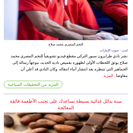
النجم المصري محمد صلاح
لندن - صوت الإمارات
نشر نادي طرابزون سبور التركي مقطع فيديو تشويقياً للنجم المصري محمد
صلاح يوثق اللحظات الأولى لظهوره بقميص ناديه الجديد، موجهاً رسالة إلى
الجماهير التي تنتظره بعد انتشار أنباء انتقاله. وكان النادي قد أعلن أن
مفاوضا...
المزيد
المزيد من التحقيقات السياحية
ستة بدائل غذائية بسيطة تساعدك على تجنب الأطعمة فائقة
المعالجة