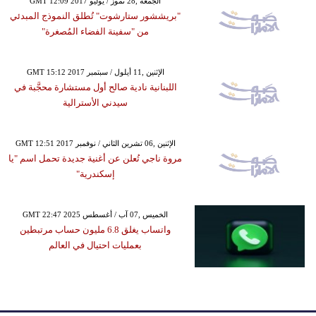
GMT 12:09 2017 الجمعة ,28 تموز / يوليو
"بريششور ستارشوت" تُطلق النموذج المبدئي
من "سفينة الفضاء المُصغرة"
GMT 15:12 2017 الإثنين ,11 أيلول / سبتمبر
اللبنانية نادية صالح أول مستشارة محجَّبة في
سيدني الأسترالية
GMT 12:51 2017 الإثنين ,06 تشرين الثاني / نوفمبر
مروة ناجي تُعلن عن أغنية جديدة تحمل اسم "يا
إسكندرية"
GMT 22:47 2025 الخميس ,07 آب / أغسطس
واتساب يغلق 6.8 مليون حساب مرتبطين
بعمليات احتيال في العالم