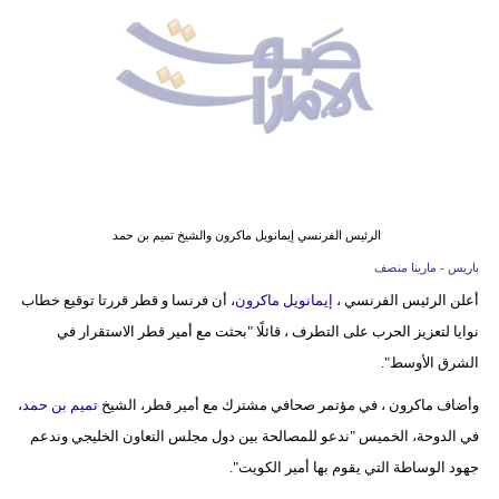
وسفر
ديكور
أخبار
إعلام
تعليم
الرئيس الفرنسي إيمانويل ماكرون والشيخ تميم بن حمد
مرأة
باريس - مارينا منصف
أعلن الرئيس الفرنسي ،
إيمانويل ماكرون
، أن فرنسا و قطر قررتا توقيع خطاب
أزياء
نوايا لتعزيز الحرب على التطرف ، قائلًا "بحثت مع أمير قطر الاستقرار في
إسلامية
الشرق الأوسط".
علوم
وأضاف ماكرون ، في مؤتمر صحافي مشترك مع أمير قطر، الشيخ
تميم بن حمد
،
وتكنولوجيا
في الدوحة، الخميس "ندعو للمصالحة بين دول مجلس التعاون الخليجي وندعم
بيئة
جهود الوساطة التي يقوم بها أمير الكويت".