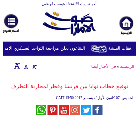
آخر تحديث 18:44:55 بتوقيت أبوظبي
الرئيسية
أخبارعاجلة
رياضة
ثقافة
البنتاغون يعلن مراجعة التواجد العسكري الأميركي ف
إقتصاد
الرئيسية
»
في الأخبار أيضا
فن
وموسيقى
توقيع خطاب نوايا بين فرنسا وقطر لمحاربة التطرف
أزياء
15:50 2017 الخميس ,07 كانون الأول / ديسمبر
GMT
صحة
وتغذية
سياحة