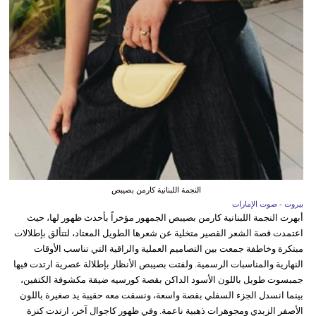
النجمة اللبنانية كارمن بصيبص
بيروت - صوت الإمارات
أبهرت النجمة اللبنانية كارمن بصيبص الجمهور مؤخراً بأحدث ظهور لها، حيث
اعتمدت قصة الشعر القصير متخلية عن شعرها الطويل المعتاد، لتتألق بإطلالات
مبتكرة وخاطفة جمعت بين التصاميم العملية والراقية التي تناسب الأوقات
النهارية والمناسبات الرسمية. ولفتت بصيبص الأنظار بإطلالة عصرية ارتدت فيها
جمبسوت طويل باللون الأسود الداكن بقصة كورسيه ضيقة مكشوفة الكتفين،
بينما انسدل الجزء السفلي بقصة واسعة، ونسقت معه حقيبة يد صغيرة باللون
الأصفر الزبدي ومجوهرات ذهبية ناعمة. وفي ظهور كاجوال آخر، ارتدت كنزة