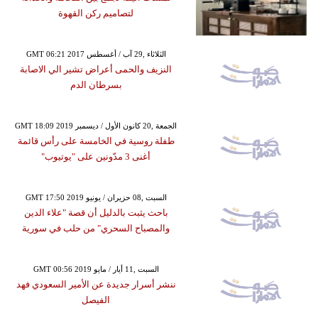
لتصاميم ركن القهوة
GMT 06:21 2017 الثلاثاء ,29 آب / أغسطس
النزيف والحمى أعراض تشير الي الاصابة
بسرطان الدم
GMT 18:09 2019 الجمعة ,20 كانون الأول / ديسمبر
طفلة روسية في الخامسة على رأس قائمة
أغنى 3 مدّونين على "يوتيوب"
GMT 17:50 2019 السبت ,08 حزيران / يونيو
باحث يثبت بالدليل أن قصة "علاء الدين
والمصباح السحري" من حلب في سورية
GMT 00:56 2019 السبت ,11 أيار / مايو
ننشر أسرار جديدة عن الأمير السعودي فهد
الفيصل