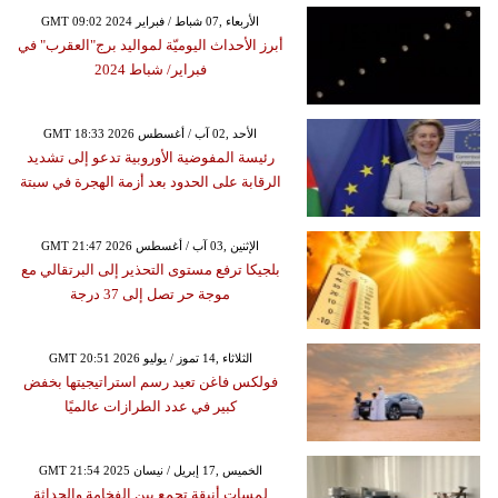
GMT 09:02 2024 الأربعاء ,07 شباط / فبراير
أبرز الأحداث اليوميّة لمواليد برج"العقرب" في
فبراير/ شباط 2024
GMT 18:33 2026 الأحد ,02 آب / أغسطس
رئيسة المفوضية الأوروبية تدعو إلى تشديد
الرقابة على الحدود بعد أزمة الهجرة في سبتة
GMT 21:47 2026 الإثنين ,03 آب / أغسطس
بلجيكا ترفع مستوى التحذير إلى البرتقالي مع
موجة حر تصل إلى 37 درجة
GMT 20:51 2026 الثلاثاء ,14 تموز / يوليو
فولكس فاغن تعيد رسم استراتيجيتها بخفض
كبير في عدد الطرازات عالميًا
GMT 21:54 2025 الخميس ,17 إبريل / نيسان
لمسات أنيقة تجمع بين الفخامة والحداثة