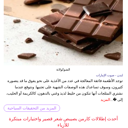
الشوكولاتة
لندن - صوت الإمارات
توجد الأطعمة فائقة المعالجة في عدد من الأغذية على نحو يفوق ما قد يتصوره
كثيرون، وسوف تساعدك هذه الوصفات الشهية على تجنبها. ونتوقع عندما
نشتري المثلجات أنها تتكون من خليط لذيذ وغني بالدهون، كالكريمة أو الحليب،
إلى �...
المزيد
المزيد من التحقيقات السياحية
أحدث إطلالات كارمن بصيبص شعر قصير واختيارات مبتكرة
للأزياء