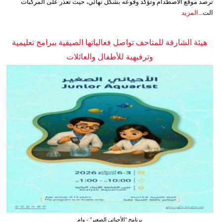
ترصد موقع الاصطدام وتؤكد وقوعه بشكل نهائي، حيث تعذر على المركبات
الت...
المزيد
هيئة الشارقة للمتاحف تواصل فعالياتها الصيفية ببرامج تعليمية
وترفيهية للأطفال والعائلات
برنامج "الأحيائي الصغير" - وام