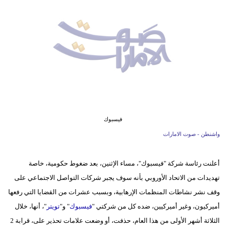
وسفر
ديكور
أخبار
إعلام
تعليم
مرأة
فيسبوك
واشنطن - صوت الامارات
أزياء
إسلامية
أعلنت رئاسة شركة "فيسبوك"، مساء الإثنين، بعد ضغوط حكومية، خاصة
علوم
تهديدات من الاتحاد الأوروبي بأنه سوف يجبر شركات التواصل الاجتماعي على
وتكنولوجيا
وقف نشر نشاطات المنظمات الإرهابية، وبسبب عشرات من القضايا التي رفعها
أميركيون، وغير أميركيين، ضده كل من شركتي "
فيسبوك
" و"
تويتر
"، أنها، خلال
بيئة
الثلاثة أشهر الأولى من هذا العام، حذفت، أو وضعت علامات تحذير على، قرابة 2