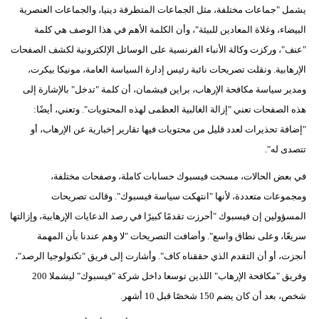
يشمل "جماعات مختلفة، مثل الجماعات المتطرفة دينيا، والجماعات العنصرية
البيضاء، وغلاة المعادين للبيئة"، وأن الكلمة الأهم في هذا الوصف هي كلمة
"عنف"، وركزت وكالة الأنباء الفرنسية على الوسائل الإلكترونية لكشف الصفحات
الإرهابية. ونقلت تصريحات نائبة رئيس إدارة السياسة العامة، مونيكا بيكرت،
ومدير سياسة مكافحة الإرهاب، براين فيشمان، أن كلمة "تدخل" بالإشارة إلى
هذه الصفحات تعني "إزالة الغالبية العظمى لهذه المحتويات". وتعني، أيضًا:
"إضافة تحذيرات لعدد قليل من محتويات فيها تقارير إخبارية عن الإرهاب، أو
تتصدى له".
في بعض الحالات، مسحت فيسبوك حسابات كاملة، وصفحات مختلفة،
ومجموعات متعددة، لأنها "انتهكت سياسة فيسبوك". وقالت تصريحات
المسؤولين إن فيسبوك "أحرزت تقدمًا كبيرًا في رصد الدعايات الإرهابية، وإزالتها
سريعًا، وعلى نطاق واسع". وأضافت التصريحات "لا وهم عندنا بأن المهمة
أنجزت، أو أن التقدم الذي حققناه كاف". وأشارت إلى فريق "تكنولوجيا الرصد"،
وفريق "مكافحة الإرهاب" اللذين توسعا داخل شركة "فيسبوك" ليشملا 200
شخص، بعد أن كان يضم 150 شخصًا قبل 10 أشهر.