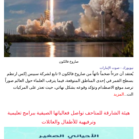
صاروخ فالكون
نيويورك - صوت الإمارات
يُعتقد أن جزءاً ضخماً تائهاً من صاروخ فالكون 9 تابع لشركة سبيس إكس ارتطم
بسطح القمر في إحدى المناطق المتوقعة، فيما يترقب العلماء حول العالم صوراً
ترصد موقع الاصطدام وتؤكد وقوعه بشكل نهائي، حيث تعذر على المركبات
الت...
المزيد
هيئة الشارقة للمتاحف تواصل فعالياتها الصيفية ببرامج تعليمية
وترفيهية للأطفال والعائلات