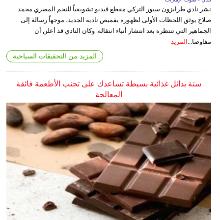
نشر نادي طرابزون سبور التركي مقطع فيديو تشويقياً للنجم المصري محمد
صلاح يوثق اللحظات الأولى لظهوره بقميص ناديه الجديد، موجهاً رسالة إلى
الجماهير التي تنتظره بعد انتشار أنباء انتقاله. وكان النادي قد أعلن أن
مفاوضا...
المزيد
المزيد من التحقيقات السياحية
ستة بدائل غذائية بسيطة تساعدك على تجنب الأطعمة فائقة
المعالجة