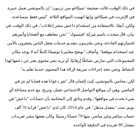
في ذلك الوقت، قالت صحيفة "شيكاغو صن تربيون" إن بالموتشي تعمل خبيرة
في الإنترنت في شيكاغو. وإنها اتهمت المواقع الثلاثة: "ليس فقط بمساعدة،
ولكن، أيضًا، بالاستفادة من استخدام داعش بنشر إعلانات"، في ذلك الوقت، في
بيان، قال متحدث باسم شركة "فيسبوك" "نحن نتعاطف مع الضحايا وأسرهم
لخسارتهم الفادحة. ونحن ملتزمون بتقديم خدمات تجعل الناس يشعرون بالأمن
عند استخدام موقعنا". وأضاف "توضح معاييرنا توضيحًا كاملًا أنه لا يوجد مكان
للمجموعات التي تمارس نشاطًا إرهابيًا، أو تريد نشر محتوى يعبر عن دعمها لهذا
النشاط. ونحن نتخذ إجراءات سريعة لإزالة هذا المحتوى عندما نعلم به".
لكن، محامي بالموتشي، كيث إلتمان قال "تثير دعوانا هذه قضايا لم تثر في
الماضي. وهي أن مواقع التواصل الاجتماعي تعمل، وتربح، مع عدم مساءلة أي
شيء يحدث في مواقعها"، وقدم وثائق إلى المحكمة بأن حسابات "داعش" في
تويتر نمت "بمعدل مذهل". في عام 2014، كان لدى "داعش" قرابة 70 ألف
حساب مباشر وغير مباشر، منها 79 حسابًا رسميًا. وكان بعضها ينشر تغريدات
بمعدل 90 تغريدة في الدقيقة الواحدة.