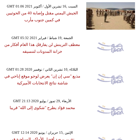
GMT 01:06 2021 السبت ,16 تشرين الأول / أكتوبر
الجيش اليمني مقتل وإصابة 40 من الحوثيين
في كمين جنوب مأرب
GMT 05:32 2021 الجمعة ,19 شباط / فبراير
معطف الترينش لن يفارقكِ هذا العام أفكار من
خزانة المدونات لتنسيقه
GMT 01:28 2020 الثلاثاء ,10 تشرين الثاني / نوفمبر
مذيع "سي إن إن" يعرض لوجو موقع إباحي في
شاشة نتائج الانتخابات الأميركية
GMT 21:13 2020 الأربعاء ,29 تموز / يوليو
محمد فؤاد يطرح "شكوى إلى الله" قريبا
GMT 12:14 2020 الإثنين ,15 حزيران / يونيو
تقرير يرصد أفضل الأماكن السياحية في