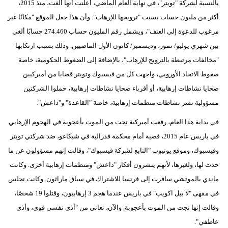
بالنسبة لشركة "تويتر"، في نهاية العام الماضي، أعلنت أنها ألغت، منذ 2015،
أكثر من مليون حساب بسبب "ترويجها للإرهاب". وأن هذا جعل الموقع "مكانًا غير
مرغوب للدعوة إلى العنف"، ويشمل رقم المليون حساب 274.460 حسابًا ألغي
بين شهري يوليو/ تموز، وديسمبر/ كانون الأول الماضيين. وذلك بسبب ارتكابها
"مخالفات مرتبطة بالترويج للإرهاب"، بالإضافة إلى الضغوط الحكومية، خاصة
ضغوط الاتحاد الأوروبي، واجهت كل من فيسبوك وتويتر قضايا من أميركيين
ضحايا نشاطات إرهابية، أو أقرباء ضحايا نشاطات إرهابية، حملوا الشركتين
مسؤولية نشر نشاطات منظمات إرهابية، خاصة "القاعدة" و"داعش".
في بداية هذا العام، رفعت أميركية نجت من الموت بأعجوبة في الهجوم الإرهابي
في باريس عام 2015، قضية أمام محكمة فدرالية في شيكاغو، ضد شركتي تويتر
وفيسبوك، وموقع يوتيوب "التابع لشركة فيسبوك"، وقالت إنهم مسؤولون عن ما
حدث لها، ولغيرها، لأنهم ينشرون أفكار "داعش" ومنظمات إرهابية أخرى. وكانت
ماندي بالموتشي سافرت إلى فرنسا للاشتراك في سباق ماراثون. وكانت تجلس
في مقهى "لا بيل اكويب" في باريس عندما هجم 3 إرهابيون، وقتلوا 19 شخصًا،
وقالت إنها نجت من الموت بأعجوبة. والآن، تعاني من "أذى نفسي قوي، وأذى
عاطفي".