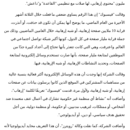
مليون "محتوى إرهابي، لها صلات مع تنظيمي "القاعدة" و"داعش".
مدوَّنات
وقالت "فيسبوك" إن هذا الرقم يساوي ضعفي ما فعلت خلال الثلاثة أشهر
أبراج
الأخيرة من العام الماضي، ما يوضح أنها يمكن أن تكون قد حذفت، أو أنذرت،
فيديو
قرابة 10 ملايين صفحة إرهابية، أو شبه إرهابية، خلال العامين الماضيين. وذلك من
جملة قرابة مليار صفحة في كل الدول، كونها أكبر شبكة تواصل اجتماعي في
سيارات
العالم. واعترفت، وهي التي كانت تتعذر بأنها تحتاج إلى أعداد كبيرة جدًا من
الموظفين لمتابعة مليار صفحة، بأنها صارت تستخدم وسائل إلكترونية لمتابعة
الصفحات، وتحديد النشاطات الإرهابية، أو شبه الإرهابية، فيها.
وقالت الشركة إنها وجدت أن هذه الوسائل الإلكترونية أكثر فعالية بنسبة عالية
من مساهمات المشتركين في الموقع الذين كانوا يرسلون بيانات عن صفحات
إرهابية، أو شبه إرهابية، ولأول مرة، قدمت "فيسبوك" تعريفًا لكلمة "إرهاب"،
وأضافت أنه "نشاط أي منظمة غير حكومية تشارك في أعمال عنف متعمدة ضد
أشخاص، أو ممتلكات، لترهيب مدنيين، أو حكومة، أو منظمة دولية، من أجل
تحقيق هدف سياسي، أو دين، أو آيديولوجي".
وأضافت الشركة، كما نقلت وكالة "رويترز"، أن هذا التعريف محايد آيديولوجيا لأنه