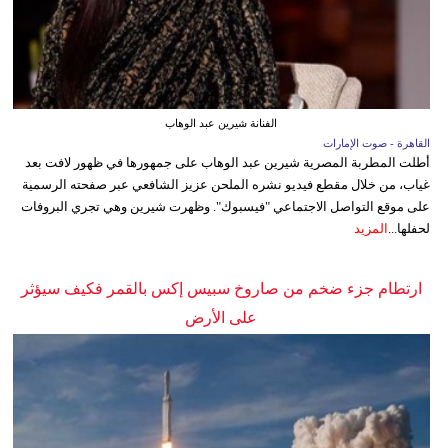
الفنانة شيرين عبد الوهاب
القاهرة - صوت الإمارات
أطلت المطربة المصرية شيرين عبد الوهاب على جمهورها في ظهور لافت بعد
غياب، من خلال مقطع فيديو نشره الملحن عزيز الشافعي عبر صفحته الرسمية
على موقع التواصل الاجتماعي "فيسبوك". وظهرت شيرين وهي تجري البروفات
لحفلها...
المزيد
ارتطام جزء ضخم من صاروخ سبيس إكس بالقمر فكيف سيؤثر
على الأرض