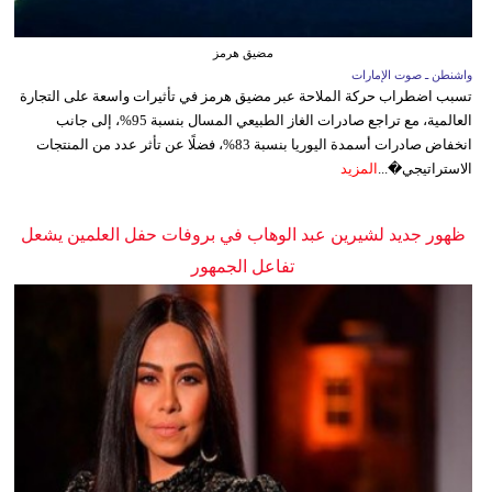
مضيق هرمز
واشنطن ـ صوت الإمارات
تسبب اضطراب حركة الملاحة عبر مضيق هرمز في تأثيرات واسعة على التجارة
العالمية، مع تراجع صادرات الغاز الطبيعي المسال بنسبة 95%، إلى جانب
انخفاض صادرات أسمدة اليوريا بنسبة 83%، فضلًا عن تأثر عدد من المنتجات
الاستراتيجي�...
المزيد
ظهور جديد لشيرين عبد الوهاب في بروفات حفل العلمين يشعل
تفاعل الجمهور