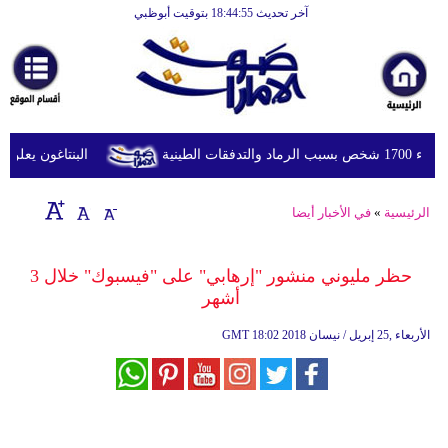
آخر تحديث 18:44:55 بتوقيت أبوظبي
الرئيسية
أخبارعاجلة
رياضة
ثقافة
ينية
البنتاغون يعلن مرا
إقتصاد
الرئيسية
»
في الأخبار أيضا
فن
وموسيقى
حظر مليوني منشور "إرهابي" على "فيسبوك" خلال 3
أشهر
أزياء
18:02 2018 الأربعاء ,25 إبريل / نيسان
GMT
صحة
وتغذية
سياحة