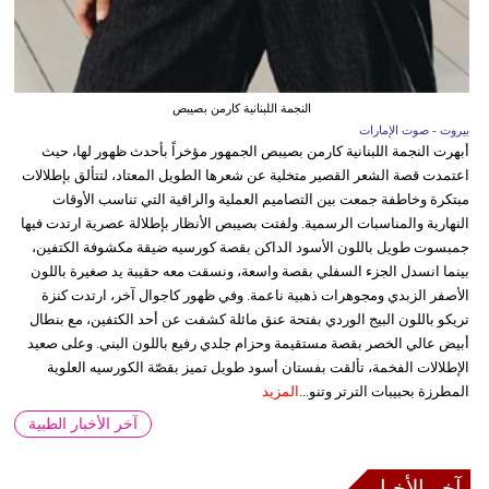
النجمة اللبنانية كارمن بصيبص
بيروت - صوت الإمارات
أبهرت النجمة اللبنانية كارمن بصيبص الجمهور مؤخراً بأحدث ظهور لها، حيث
اعتمدت قصة الشعر القصير متخلية عن شعرها الطويل المعتاد، لتتألق بإطلالات
مبتكرة وخاطفة جمعت بين التصاميم العملية والراقية التي تناسب الأوقات
النهارية والمناسبات الرسمية. ولفتت بصيبص الأنظار بإطلالة عصرية ارتدت فيها
جمبسوت طويل باللون الأسود الداكن بقصة كورسيه ضيقة مكشوفة الكتفين،
بينما انسدل الجزء السفلي بقصة واسعة، ونسقت معه حقيبة يد صغيرة باللون
الأصفر الزبدي ومجوهرات ذهبية ناعمة. وفي ظهور كاجوال آخر، ارتدت كنزة
تريكو باللون البيج الوردي بفتحة عنق مائلة كشفت عن أحد الكتفين، مع بنطال
أبيض عالي الخصر بقصة مستقيمة وحزام جلدي رفيع باللون البني. وعلى صعيد
الإطلالات الفخمة، تألقت بفستان أسود طويل تميز بقصّة الكورسيه العلوية
المطرزة بحبيبات الترتر وتنو...
المزيد
آخر الأخبار الطبية
آخر الأخبار