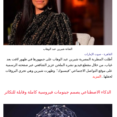
الفنانة شيرين عبد الوهاب
القاهرة - صوت الإمارات
أطلت المطربة المصرية شيرين عبد الوهاب على جمهورها في ظهور لافت بعد
غياب، من خلال مقطع فيديو نشره الملحن عزيز الشافعي عبر صفحته الرسمية
على موقع التواصل الاجتماعي "فيسبوك". وظهرت شيرين وهي تجري البروفات
لحفلها...
المزيد
الذكاء الاصطناعي يصمم جينومات فيروسية كاملة وقابلة للتكاثر