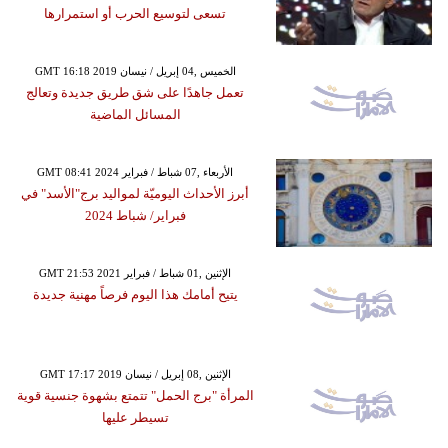
تسعى لتوسيع الحرب أو استمرارها
GMT 16:18 2019 الخميس ,04 إبريل / نيسان
تعمل جاهدًا على شق طريق جديدة وتعالج
المسائل الماضية
GMT 08:41 2024 الأربعاء ,07 شباط / فبراير
أبرز الأحداث اليوميّة لمواليد برج"الأسد" في
فبراير/ شباط 2024
GMT 21:53 2021 الإثنين ,01 شباط / فبراير
يتيح أمامك هذا اليوم فرصاً مهنية جديدة
GMT 17:17 2019 الإثنين ,08 إبريل / نيسان
المرأة "برج الحمل" تتمتع بشهوة جنسية قوية
تسيطر عليها