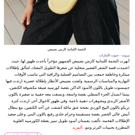
النجمة اللبنانية كارمن بصيبص
بيروت - صوت الإمارات
أبهرت النجمة اللبنانية كارمن بصيبص الجمهور مؤخراً بأحدث ظهور لها، حيث
اعتمدت قصة الشعر القصير متخلية عن شعرها الطويل المعتاد، لتتألق بإطلالات
مبتكرة وخاطفة جمعت بين التصاميم العملية والراقية التي تناسب الأوقات
النهارية والمناسبات الرسمية. ولفتت بصيبص الأنظار بإطلالة عصرية ارتدت فيها
جمبسوت طويل باللون الأسود الداكن بقصة كورسيه ضيقة مكشوفة الكتفين،
بينما انسدل الجزء السفلي بقصة واسعة، ونسقت معه حقيبة يد صغيرة باللون
الأصفر الزبدي ومجوهرات ذهبية ناعمة. وفي ظهور كاجوال آخر، ارتدت كنزة
تريكو باللون البيج الوردي بفتحة عنق مائلة كشفت عن أحد الكتفين، مع بنطال
أبيض عالي الخصر بقصة مستقيمة وحزام جلدي رفيع باللون البني. وعلى صعيد
الإطلالات الفخمة، تألقت بفستان أسود طويل تميز بقصّة الكورسيه العلوية
المطرزة بحبيبات الترتر وتنو...
المزيد