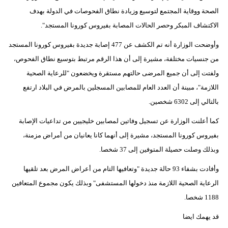
مدوَّنات
الصحة ووقاية المجتمع لتوسيع وزيادة نطاق الفحوصات في الدولة بهدف
الاكتشاف المبكر وحصر الحالات المصابة بفيروس كورونا المستجد".
أبراج
وأوضحت الوزارة أنه تم الكشف عن 477 إصابة جديدة بفيروس كورونا المستجد
فيديو
من جنسيات مختلفة، مشيرة إلى أن هذا الرقم مرتبط بتوسيع نطاق الفحوص،
ولفتت إلى أن جميع المرضى حالتهم مستقرة ويخضعون "للرعاية الصحية
سيارات
اللازمة"، مبينة أن العدد العام للمصابين المسجلين بالمرض في البلاد ارتفع
بالتالي إلى 6302 شخصين.
كما أعلنت الوزارة عن تسجيل وفاتين لمصابين خليجيين من تداعيات الإصابة
بفيروس كورونا المستجد، مشيرة إلى أنهما كانا يعانيان من أمراض مزمنة،
وبذلك وصلت حصيلة المتوفين إلى 37 شخصا.
وأفادت بشفاء 93 حالة جديدة "وتعافيها التام من أعراض المرض بعد تلقيها
الرعاية الصحية اللازمة منذ دخولها المستشفى" وبذلك يكون مجموع المتعافين
1188 شخصا.
قد يهمك ايضا