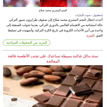
النجم المصري محمد صلاح
إسطنبول - صوت الإمارات
أحدث انتقال النجم المصري محمد صلاح إلى صفوف طرابزون سبور التركي
حالة استثنائية من الاهتمام العالمي بالدوري التركي، بعدما تحولت الصفقة إلى
واحدة من أبرز الأحداث الكروية في تاريخ الكرة التركية، وأسهمت في تسليط
الضو...
المزيد
المزيد من التحقيقات السياحية
ستة بدائل غذائية بسيطة تساعدك على تجنب الأطعمة فائقة
المعالجة