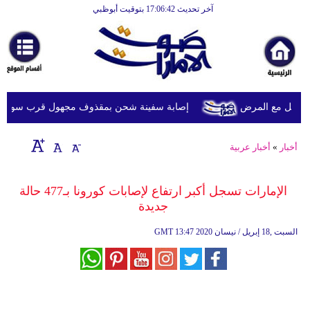
آخر تحديث 17:06:42 بتوقيت أبوظبي
الرئيسية
أخبارعاجلة
رياضة
ثقافة
ويل مع المرض
إصابة سفينة شحن بمقذوف مجهول قرب سواحل عُما
إقتصاد
أخبار
»
أخبار عربية
فن
وموسيقى
الإمارات تسجل أكبر ارتفاع لإصابات كورونا بـ477 حالة
جديدة
أزياء
13:47 2020 السبت ,18 إبريل / نيسان
GMT
صحة
وتغذية
سياحة