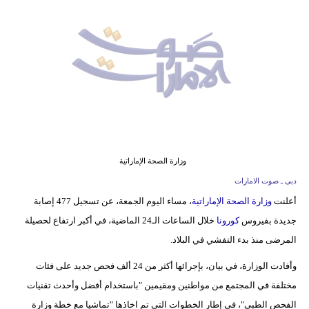
وسفر
ديكور
أخبار
إعلام
تعليم
مرأة
وزارة الصحة الإماراتية
دبى ـ صوت الامارات
أزياء
أعلنت
وزارة الصحة الإماراتية
، مساء اليوم الجمعة، عن تسجيل 477 إصابة
إسلامية
جديدة بفيروس
كورونا
خلال الساعات الـ24 الماضية، في أكبر ارتفاع لحصيلة
علوم
المرضى منذ بدء التفشي في البلاد.
وتكنولوجيا
وأفادت الوزارة، في بيان، بإجرائها أكثر من 24 ألف فحص جديد على فئات
مختلفة في المجتمع من مواطنين ومقيمين "باستخدام أفضل وأحدث تقنيات
بيئة
الفحص الطبي"، في إطار الخطوات التي تم اخاذها "تماشيا مع خطة وزارة