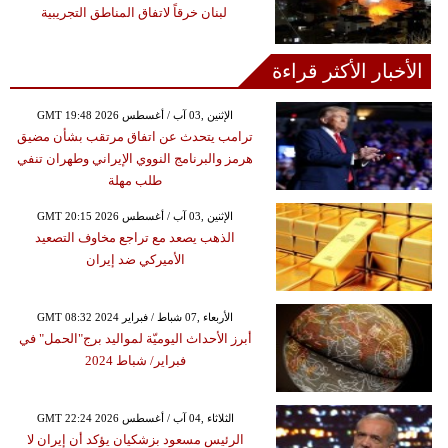
لبنان خرقاً لاتفاق المناطق التجريبية
الأخبار الأكثر قراءة
GMT 19:48 2026 الإثنين ,03 آب / أغسطس
ترامب يتحدث عن اتفاق مرتقب بشأن مضيق
هرمز والبرنامج النووي الإيراني وطهران تنفي
طلب مهلة
GMT 20:15 2026 الإثنين ,03 آب / أغسطس
الذهب يصعد مع تراجع مخاوف التصعيد
الأميركي ضد إيران
GMT 08:32 2024 الأربعاء ,07 شباط / فبراير
أبرز الأحداث اليوميّة لمواليد برج"الحمل" في
فبراير/ شباط 2024
GMT 22:24 2026 الثلاثاء ,04 آب / أغسطس
الرئيس مسعود بزشكيان يؤكد أن إيران لا