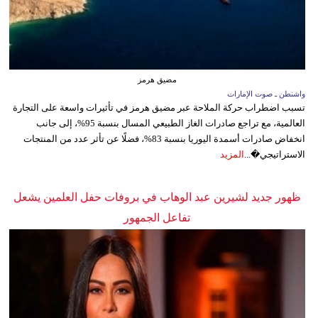
مضيق هرمز
واشنطن ـ صوت الإمارات
تسبب اضطراب حركة الملاحة عبر مضيق هرمز في تأثيرات واسعة على التجارة
العالمية، مع تراجع صادرات الغاز الطبيعي المسال بنسبة 95%، إلى جانب
انخفاض صادرات أسمدة اليوريا بنسبة 83%، فضلًا عن تأثر عدد من المنتجات
الاستراتيجي�...
المزيد
ظهور جديد لشيرين عبد الوهاب في بروفات حفل العلمين يشعل
تفاعل الجمهور