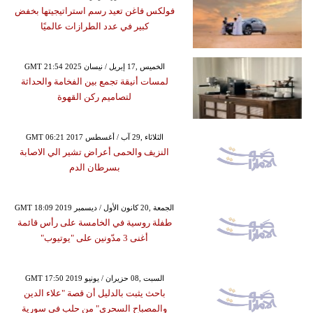
فولكس فاغن تعيد رسم استراتيجيتها بخفض
كبير في عدد الطرازات عالميًا
GMT 21:54 2025 الخميس ,17 إبريل / نيسان
لمسات أنيقة تجمع بين الفخامة والحداثة
لتصاميم ركن القهوة
GMT 06:21 2017 الثلاثاء ,29 آب / أغسطس
النزيف والحمى أعراض تشير الي الاصابة
بسرطان الدم
GMT 18:09 2019 الجمعة ,20 كانون الأول / ديسمبر
طفلة روسية في الخامسة على رأس قائمة
أغنى 3 مدّونين على "يوتيوب"
GMT 17:50 2019 السبت ,08 حزيران / يونيو
باحث يثبت بالدليل أن قصة "علاء الدين
والمصباح السحري" من حلب في سورية