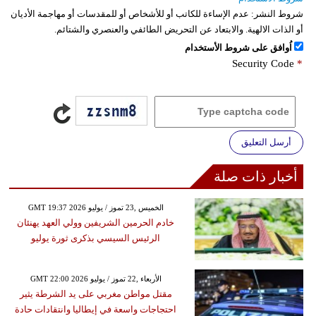
شروط النشر:
عدم الإساءة للكاتب أو للأشخاص أو للمقدسات أو مهاجمة الأديان
أو الذات الالهية. والابتعاد عن التحريض الطائفي والعنصري والشتائم.
اُوافق على شروط الأستخدام
Security Code
*
أرسل التعليق
أخبار ذات صلة
GMT 19:37 2026 الخميس ,23 تموز / يوليو
خادم الحرمين الشريفين وولي العهد يهنئان
الرئيس السيسي بذكرى ثورة يوليو
GMT 22:00 2026 الأربعاء ,22 تموز / يوليو
مقتل مواطن مغربي على يد الشرطة يثير
احتجاجات واسعة في إيطاليا وانتقادات حادة