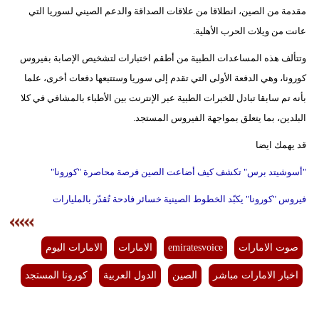
مقدمة من الصين، انطلاقا من علاقات الصداقة والدعم الصيني لسوريا التي
عانت من ويلات الحرب الأهلية.
وتتألف هذه المساعدات الطبية من أطقم اختبارات لتشخيص الإصابة بفيروس
كورونا، وهي الدفعة الأولى التي تقدم إلى سوريا وستتبعها دفعات أخرى، علما
بأنه تم سابقا تبادل للخبرات الطبية عبر الإنترنت بين الأطباء بالمشافي في كلا
البلدين، بما يتعلق بمواجهة الفيروس المستجد.
قد يهمك ايضا
"أسوشيتد برس" تكشف كيف أضاعت الصين فرصة محاصرة "كورونا"
فيروس "كورونا" يكبّد الخطوط الصينية خسائر فادحة تُقدّر بالمليارات
صوت الامارات
emiratesvoice
الامارات
الامارات اليوم
اخبار الامارات مباشر
الصين
الدول العربية
كورونا المستجد