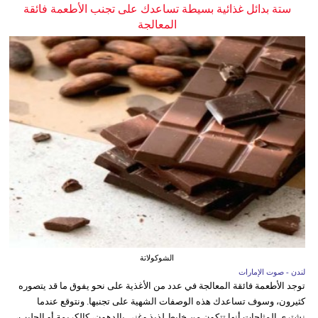
ستة بدائل غذائية بسيطة تساعدك على تجنب الأطعمة فائقة
المعالجة
الشوكولاتة
لندن - صوت الإمارات
توجد الأطعمة فائقة المعالجة في عدد من الأغذية على نحو يفوق ما قد يتصوره
كثيرون، وسوف تساعدك هذه الوصفات الشهية على تجنبها. ونتوقع عندما
نشتري المثلجات أنها تتكون من خليط لذيذ وغني بالدهون، كالكريمة أو الحليب،