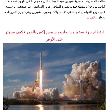
أطلت المطربة المصرية شيرين عبد الوهاب على جمهورها في ظهور لافت بعد
غياب، من خلال مقطع فيديو نشره الملحن عزيز الشافعي عبر صفحته الرسمية
على موقع التواصل الاجتماعي "فيسبوك". وظهرت شيرين وهي تجري البروفات
لحفلها...
المزيد
ارتطام جزء ضخم من صاروخ سبيس إكس بالقمر فكيف سيؤثر
على الأرض