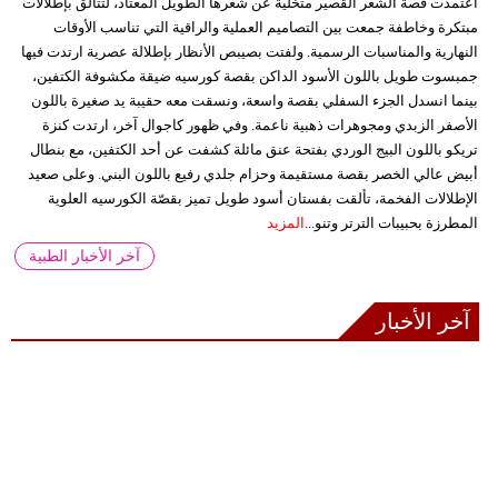
اعتمدت قصة الشعر القصير متخلية عن شعرها الطويل المعتاد، لتتألق بإطلالات
مبتكرة وخاطفة جمعت بين التصاميم العملية والراقية التي تناسب الأوقات
النهارية والمناسبات الرسمية. ولفتت بصيبص الأنظار بإطلالة عصرية ارتدت فيها
جمبسوت طويل باللون الأسود الداكن بقصة كورسيه ضيقة مكشوفة الكتفين،
بينما انسدل الجزء السفلي بقصة واسعة، ونسقت معه حقيبة يد صغيرة باللون
الأصفر الزبدي ومجوهرات ذهبية ناعمة. وفي ظهور كاجوال آخر، ارتدت كنزة
تريكو باللون البيج الوردي بفتحة عنق مائلة كشفت عن أحد الكتفين، مع بنطال
أبيض عالي الخصر بقصة مستقيمة وحزام جلدي رفيع باللون البني. وعلى صعيد
الإطلالات الفخمة، تألقت بفستان أسود طويل تميز بقصّة الكورسيه العلوية
المطرزة بحبيبات الترتر وتنو...
المزيد
آخر الأخبار الطبية
آخر الأخبار