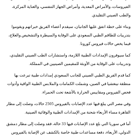
مدوَّنات
الفيروسات، والأمراض المعدية، وأمراض الجهاز التنفسي، والعناية المركزة،
والطب الصيني التقليدي.
أبراج
وبناء على خطة اتفق عليها الجانبان، سيقدم أعضاء الفريق خبراتهم ويقوموا
فيديو
بتدريبات للطاقم الطبي السعودي على الوقاية والسيطرة والتشخيص والعلاج،
فيما يخص حالات فيروس كورونا.
سيارات
كما سيوفرون الإمدادات الطبية اللازمة، واستشارات الطب الصيني التقليدي،
وتدريبات على الوقاية من الأوبئة للمقيمين الصينيين في المملكة.
كما قدم الفريق الطبي الصيني للجانب السعودي إمدادات طبية تبرعت بها
منطقة نينغشيا في الصين، وشملت الكمامات والملابس الطبية الواقية وأدوات
فحص الفيروس ومقاييس الحرارة بالأشعة تحت الحمراء.
وفي مصر التي يبلغ فيها عدد الإصابات بالفيروس 2505 حالات، وصلت إلى مطار
القاهرة مساء الأربعاء شحنة من الإمدادات الطبية والوقائية الصينية.
أما في سوريا التي بلغ عدد الإصابات فيها 33 حالة، فقد وصلت إلى مطار دمشق
الدولي، الأربعاء، دفعة مساعدات طبية خاصة بالكشف عن الإصابة بالفيروس