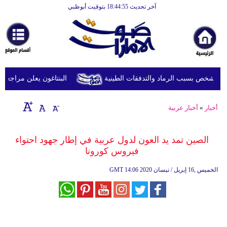
آخر تحديث 18:44:55 بتوقيت أبوظبي
الرئيسية
أخبارعاجلة
رياضة
ثقافة
البنتاغون يعلن مراجعة الت
إقتصاد
أخبار
»
أخبار عربية
فن
وموسيقى
الصين تمد يد العون لدول عربية في إطار جهود احتواء
فيروس كورونا
أزياء
14:06 2020 الخميس ,16 إبريل / نيسان
GMT
صحة
وتغذية
سياحة