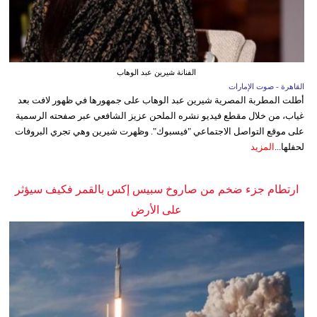
الفنانة شيرين عبد الوهاب
القاهرة - صوت الإمارات
أطلت المطربة المصرية شيرين عبد الوهاب على جمهورها في ظهور لافت بعد
غياب، من خلال مقطع فيديو نشره الملحن عزيز الشافعي عبر صفحته الرسمية
على موقع التواصل الاجتماعي "فيسبوك". وظهرت شيرين وهي تجري البروفات
لحفلها...
المزيد
ارتطام جزء ضخم من صاروخ سبيس إكس بالقمر فكيف سيؤثر
على الأرض