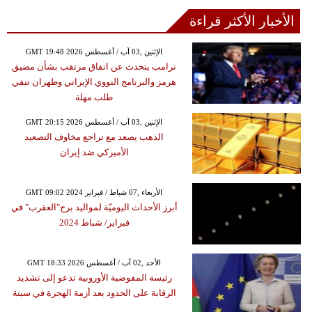
الأخبار الأكثر قراءة
GMT 19:48 2026 الإثنين ,03 آب / أغسطس
ترامب يتحدث عن اتفاق مرتقب بشأن مضيق
هرمز والبرنامج النووي الإيراني وطهران تنفي
طلب مهلة
GMT 20:15 2026 الإثنين ,03 آب / أغسطس
الذهب يصعد مع تراجع مخاوف التصعيد
الأميركي ضد إيران
GMT 09:02 2024 الأربعاء ,07 شباط / فبراير
أبرز الأحداث اليوميّة لمواليد برج"العقرب" في
فبراير/ شباط 2024
GMT 18:33 2026 الأحد ,02 آب / أغسطس
رئيسة المفوضية الأوروبية تدعو إلى تشديد
الرقابة على الحدود بعد أزمة الهجرة في سبتة