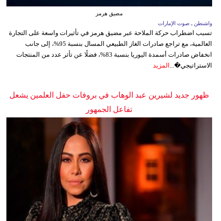
مضيق هرمز
واشنطن ـ صوت الإمارات
تسبب اضطراب حركة الملاحة عبر مضيق هرمز في تأثيرات واسعة على التجارة
العالمية، مع تراجع صادرات الغاز الطبيعي المسال بنسبة 95%، إلى جانب
انخفاض صادرات أسمدة اليوريا بنسبة 83%، فضلًا عن تأثر عدد من المنتجات
الاستراتيجي�...
المزيد
ظهور جديد لشيرين عبد الوهاب في بروفات حفل العلمين يشعل
تفاعل الجمهور