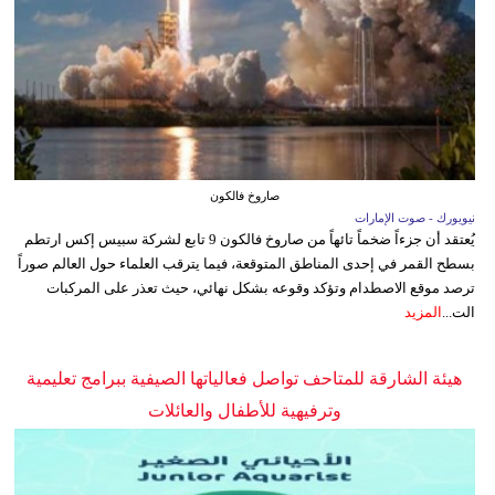
صاروخ فالكون
نيويورك - صوت الإمارات
يُعتقد أن جزءاً ضخماً تائهاً من صاروخ فالكون 9 تابع لشركة سبيس إكس ارتطم
بسطح القمر في إحدى المناطق المتوقعة، فيما يترقب العلماء حول العالم صوراً
ترصد موقع الاصطدام وتؤكد وقوعه بشكل نهائي، حيث تعذر على المركبات
الت...
المزيد
هيئة الشارقة للمتاحف تواصل فعالياتها الصيفية ببرامج تعليمية
وترفيهية للأطفال والعائلات