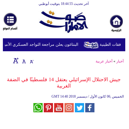
آخر تحديث 18:44:55 بتوقيت أبوظبي
الرئيسية
أخبارعاجلة
رياضة
ثقافة
البنتاغون يعلن مراجعة التواجد العسكري الأميركي ف
إقتصاد
أخبار
»
أخبار عربية
فن
وموسيقى
جيش الاحتلال الإسرائيلي يعتقل 14 فلسطينًا في الضفة
الغربية
أزياء
14:40 2018 الخميس ,06 كانون الأول / ديسمبر
GMT
صحة
وتغذية
سياحة