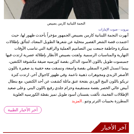
النجمة اللبنانية كارمن بصيبص
بيروت - صوت الإمارات
أبهرت النجمة اللبنانية كارمن بصيبص الجمهور مؤخراً بأحدث ظهور لها، حيث
اعتمدت قصة الشعر القصير متخلية عن شعرها الطويل المعتاد، لتتألق بإطلالات
مبتكرة وخاطفة جمعت بين التصاميم العملية والراقية التي تناسب الأوقات
النهارية والمناسبات الرسمية. ولفتت بصيبص الأنظار بإطلالة عصرية ارتدت فيها
جمبسوت طويل باللون الأسود الداكن بقصة كورسيه ضيقة مكشوفة الكتفين،
بينما انسدل الجزء السفلي بقصة واسعة، ونسقت معه حقيبة يد صغيرة باللون
الأصفر الزبدي ومجوهرات ذهبية ناعمة. وفي ظهور كاجوال آخر، ارتدت كنزة
تريكو باللون البيج الوردي بفتحة عنق مائلة كشفت عن أحد الكتفين، مع بنطال
أبيض عالي الخصر بقصة مستقيمة وحزام جلدي رفيع باللون البني. وعلى صعيد
الإطلالات الفخمة، تألقت بفستان أسود طويل تميز بقصّة الكورسيه العلوية
المطرزة بحبيبات الترتر وتنو...
المزيد
آخر الأخبار الطبية
آخر الأخبار