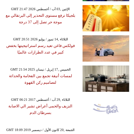
GMT 21:47 2026 الإثنين ,03 آب / أغسطس
بلجيكا ترفع مستوى التحذير إلى البرتقالي مع
موجة حر تصل إلى 37 درجة
GMT 20:51 2026 الثلاثاء ,14 تموز / يوليو
فولكس فاغن تعيد رسم استراتيجيتها بخفض
كبير في عدد الطرازات عالميًا
GMT 21:54 2025 الخميس ,17 إبريل / نيسان
لمسات أنيقة تجمع بين الفخامة والحداثة
لتصاميم ركن القهوة
GMT 06:21 2017 الثلاثاء ,29 آب / أغسطس
النزيف والحمى أعراض تشير الي الاصابة
بسرطان الدم
GMT 18:09 2019 الجمعة ,20 كانون الأول / ديسمبر