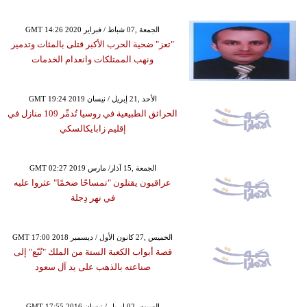
GMT 14:26 2020 الجمعة ,07 شباط / فبراير
"تعز" ضحية الحرب الأكبر قتلى بالمئات وتدمير
ونهب الممتلكات وانعدام الخدمات
GMT 19:24 2019 الأحد ,21 إبريل / نيسان
الحرائق الطبيعية في روسيا تُدمِّر 109 منازل في
إقليم زابايكالسكي
GMT 02:27 2019 الجمعة ,15 آذار/ مارس
عراقيون يقتلون "تمساحًا ضخمًا" عثروا عليه
في نهر دِجلة
GMT 17:00 2018 الخميس ,27 كانون الأول / ديسمبر
قصة أبواب الكعبة الستة من الملك "تُبّع" إلى
صناعته بالذهب على يد آل سعود
GMT 17:55 2016 السبت ,02 إبريل / نيسان