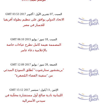
GMT 03:53 2017 السبت ,07 تشرين الأول / أكتوبر
الاتحاد الدولي يوافق على تنظيم بطولة أفريقيا
للجمباز في مصر
GMT 06:10 2015 السبت ,18 تموز / يوليو
المصممة نعيمة كامل تطرح عباءات خاصة
بالإعلامية دعاء عامر
GMT 12:09 2017 الجمعة ,28 تموز / يوليو
"بريششور ستارشوت" تُطلق النموذج المبدئي
من "سفينة الفضاء المُصغرة"
GMT 15:12 2017 الإثنين ,11 أيلول / سبتمبر
اللبنانية نادية صالح أول مستشارة محجَّبة في
سيدني الأسترالية