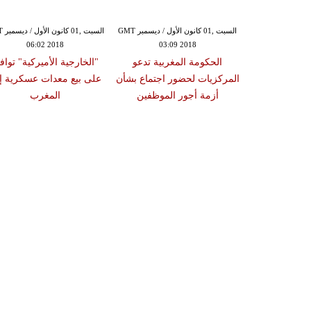
السبت ,01 كانون الأول / ديسمبر GMT
السبت ,01 كانون الأول / ديسمبر GMT
السبت ,
06:02 2018
03:09 2018
02:17
ط تواجد أشياء
الحكومة المغربية تدعو
"الخارجية الأميركية" توا
استضافته في
المركزيات لحضور اجتماع بشأن
على بيع معدات عسكرية إ
نتين
أزمة أجور الموظفين
المغرب