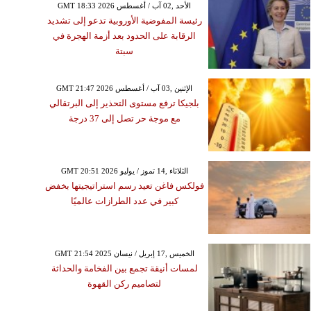
GMT 18:33 2026 الأحد ,02 آب / أغسطس
رئيسة المفوضية الأوروبية تدعو إلى تشديد
الرقابة على الحدود بعد أزمة الهجرة في
سبتة
GMT 21:47 2026 الإثنين ,03 آب / أغسطس
بلجيكا ترفع مستوى التحذير إلى البرتقالي
مع موجة حر تصل إلى 37 درجة
GMT 20:51 2026 الثلاثاء ,14 تموز / يوليو
فولكس فاغن تعيد رسم استراتيجيتها بخفض
كبير في عدد الطرازات عالميًا
GMT 21:54 2025 الخميس ,17 إبريل / نيسان
لمسات أنيقة تجمع بين الفخامة والحداثة
لتصاميم ركن القهوة