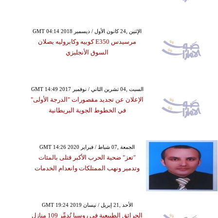
GMT 04:14 2018 الإثنين ,24 كانون الأول / ديسمبر
مرسيدس E350 كوبيه وكابروليه يصلان
السوق الأنجليزي
GMT 14:49 2017 السبت ,04 تشرين الثاني / نوفمبر
الإعلان عن تجديد مقصورات "الدرجة الأولى"
في الخطوط الجوية البريطانية
GMT 14:26 2020 الجمعة ,07 شباط / فبراير
"تعز" ضحية الحرب الأكبر قتلى بالمئات
وتدمير ونهب الممتلكات وانعدام الخدمات
GMT 19:24 2019 الأحد ,21 إبريل / نيسان
الحرائق الطبيعية في روسيا تُدمِّر 109 منازل