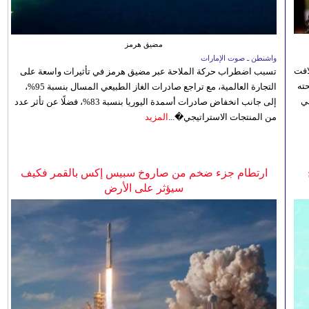
مضيق هرمز
واشنطن ـ صوت الإمارات
افت
تسبب اضطراب حركة الملاحة عبر مضيق هرمز في تأثيرات واسعة على
ته
التجارة العالمية، مع تراجع صادرات الغاز الطبيعي المسال بنسبة 95%،
ي
إلى جانب انخفاض صادرات أسمدة اليوريا بنسبة 83%، فضلًا عن تأثر عدد
من المنتجات الاستراتيجي�...
المزيد
ارتطام جزء ضخم من صاروخ سبيس إكس بالقمر فكيف
سيؤثر على الأرض