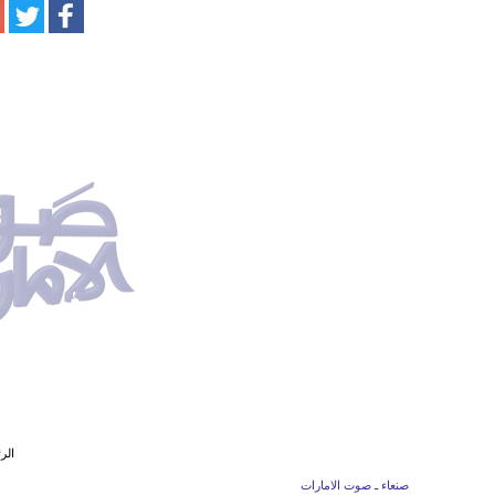
الر
صنعاء ـ صوت الامارات