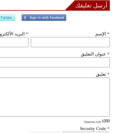
أرسل تعليقك
*
الإسم
*
البريد الألكتر
*
عنوان التعليق
*
تعليق
: Characters Left
Security Code
*