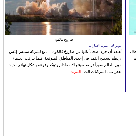
صاروخ فالكون
نيويورك - صوت الإمارات
الصيفي لعام 2026، من خلال
يُعتقد أن جزءاً ضخماً تائهاً من صاروخ فالكون 9 تابع لشركة سبيس إكس
ر
ارتطم بسطح القمر في إحدى المناطق المتوقعة، فيما يترقب العلماء
حول العالم صوراً ترصد موقع الاصطدام وتؤكد وقوعه بشكل نهائي، حيث
تعذر على المركبات الت...
المزيد