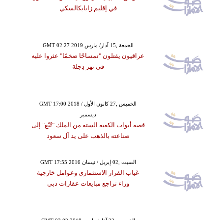
في إقليم زابايكالسكي
GMT 02:27 2019 الجمعة ,15 آذار/ مارس
عراقيون يقتلون "تمساحًا ضخمًا" عثروا عليه
في نهر دِجلة
GMT 17:00 2018 الخميس ,27 كانون الأول /
ديسمبر
قصة أبواب الكعبة الستة من الملك "تُبّع" إلى
صناعته بالذهب على يد آل سعود
GMT 17:55 2016 السبت ,02 إبريل / نيسان
غياب القرار الاستثماري وعوامل خارجية
وراء تراجع مبايعات عقارات دبي