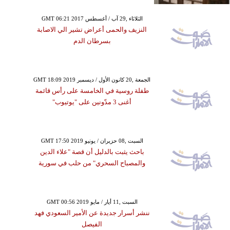
GMT 06:21 2017 الثلاثاء ,29 آب / أغسطس
النزيف والحمى أعراض تشير الي الاصابة
بسرطان الدم
GMT 18:09 2019 الجمعة ,20 كانون الأول / ديسمبر
طفلة روسية في الخامسة على رأس قائمة
أغنى 3 مدّونين على "يوتيوب"
GMT 17:50 2019 السبت ,08 حزيران / يونيو
باحث يثبت بالدليل أن قصة "علاء الدين
والمصباح السحري" من حلب في سورية
GMT 00:56 2019 السبت ,11 أيار / مايو
ننشر أسرار جديدة عن الأمير السعودي فهد
الفيصل