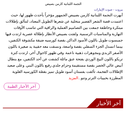
النجمة اللبنانية كارمن بصيبص
بيروت - صوت الإمارات
أبهرت النجمة اللبنانية كارمن بصيبص الجمهور مؤخراً بأحدث ظهور لها، حيث
اعتمدت قصة الشعر القصير متخلية عن شعرها الطويل المعتاد، لتتألق بإطلالات
مبتكرة وخاطفة جمعت بين التصاميم العملية والراقية التي تناسب الأوقات
النهارية والمناسبات الرسمية. ولفتت بصيبص الأنظار بإطلالة عصرية ارتدت فيها
جمبسوت طويل باللون الأسود الداكن بقصة كورسيه ضيقة مكشوفة الكتفين،
بينما انسدل الجزء السفلي بقصة واسعة، ونسقت معه حقيبة يد صغيرة باللون
الأصفر الزبدي ومجوهرات ذهبية ناعمة. وفي ظهور كاجوال آخر، ارتدت كنزة
تريكو باللون البيج الوردي بفتحة عنق مائلة كشفت عن أحد الكتفين، مع بنطال
أبيض عالي الخصر بقصة مستقيمة وحزام جلدي رفيع باللون البني. وعلى صعيد
الإطلالات الفخمة، تألقت بفستان أسود طويل تميز بقصّة الكورسيه العلوية
المطرزة بحبيبات الترتر وتنو...
المزيد
آخر الأخبار الطبية
آخر الأخبار