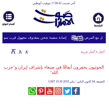
آخر تحديث 17:06:42 بتوقيت أبوظبي
الرئيسية
أخبارعاجلة
رياضة
ثقافة
ويل مع المرض
إصابة سفينة شحن بمقذوف مجهول قرب سواحل عُما
إقتصاد
أخبار
»
أخبار عربية
فن
وموسيقى
الحوثيون يحفرون أنفاقًا في صنعاء بإشراف إيران و"حزب
الله"
أزياء
19:30 2019 الجمعة ,04 كانون الثاني / يناير
GMT
صحة
وتغذية
سياحة