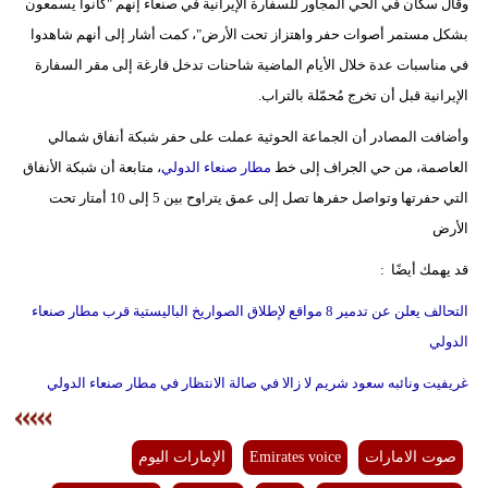
وقال سكان في الحي المجاور للسفارة الإيرانية في صنعاء إنهم "كانوا يسمعون
مدوَّنات
بشكل مستمر أصوات حفر واهتزاز تحت الأرض"، كمت أشار إلى أنهم شاهدوا
أبراج
في مناسبات عدة خلال الأيام الماضية شاحنات تدخل فارغة إلى مقر السفارة
الإيرانية قبل أن تخرج مُحمّلة بالتراب.
فيديو
وأضافت المصادر أن الجماعة الحوثية عملت على حفر شبكة أنفاق شمالي
سيارات
العاصمة، من حي الجراف إلى خط
مطار صنعاء الدولي
، متابعة أن شبكة الأنفاق
التي حفرتها وتواصل حفرها تصل إلى عمق يتراوح بين 5 إلى 10 أمتار تحت
الأرض
قد يهمك أيضًا :
التحالف يعلن عن تدمير 8 مواقع لإطلاق الصواريخ الباليستية قرب مطار صنعاء
الدولي
غريفيت ونائبه سعود شريم لا زالا في صالة الانتظار في مطار صنعاء الدولي
صوت الامارات
Emirates voice
الإمارات اليوم