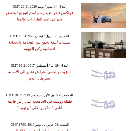
GMT 20:51 2026 الثلاثاء ,14 تموز / يوليو
فولكس فاغن تعيد رسم استراتيجيتها بخفض
كبير في عدد الطرازات عالميًا
GMT 21:54 2025 الخميس ,17 إبريل / نيسان
لمسات أنيقة تجمع بين الفخامة والحداثة
لتصاميم ركن القهوة
GMT 06:21 2017 الثلاثاء ,29 آب / أغسطس
النزيف والحمى أعراض تشير الي الاصابة
بسرطان الدم
GMT 18:09 2019 الجمعة ,20 كانون الأول / ديسمبر
طفلة روسية في الخامسة على رأس قائمة
أغنى 3 مدّونين على "يوتيوب"
GMT 17:50 2019 السبت ,08 حزيران / يونيو
باحث يثبت بالدليل أن قصة "علاء الدين