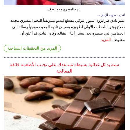
النجم المصري محمد صلاح
لندن - صوت الإمارات
نشر نادي طرابزون سبور التركي مقطع فيديو تشويقياً للنجم المصري محمد
صلاح يوثق اللحظات الأولى لظهوره بقميص ناديه الجديد، موجهاً رسالة إلى
الجماهير التي تنتظره بعد انتشار أنباء انتقاله. وكان النادي قد أعلن أن
مفاوضا...
المزيد
المزيد من التحقيقات السياحية
ستة بدائل غذائية بسيطة تساعدك على تجنب الأطعمة فائقة
المعالجة