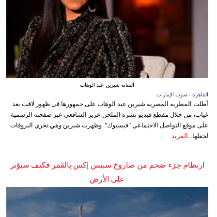
الفنانة شيرين عبد الوهاب
القاهرة - صوت الإمارات
أطلت المطربة المصرية شيرين عبد الوهاب على جمهورها في ظهور لافت بعد
غياب، من خلال مقطع فيديو نشره الملحن عزيز الشافعي عبر صفحته الرسمية
على موقع التواصل الاجتماعي "فيسبوك". وظهرت شيرين وهي تجري البروفات
لحفلها...
المزيد
ارتطام جزء ضخم من صاروخ سبيس إكس بالقمر فكيف سيؤثر
على الأرض