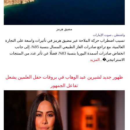
مضيق هرمز
واشنطن ـ صوت الإمارات
تسبب اضطراب حركة الملاحة عبر مضيق هرمز في تأثيرات واسعة على التجارة
العالمية، مع تراجع صادرات الغاز الطبيعي المسال بنسبة 95%، إلى جانب
انخفاض صادرات أسمدة اليوريا بنسبة 83%، فضلًا عن تأثر عدد من المنتجات
الاستراتيجي�...
المزيد
ظهور جديد لشيرين عبد الوهاب في بروفات حفل العلمين يشعل
تفاعل الجمهور