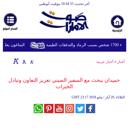
آخر تحديث 18:44:55 بتوقيت أبوظبي
الرئيسية
أخبارعاجلة
رياضة
ثقافة
طينية
البنتاغون يعلن مرا
إقتصاد
أخبار
»
أخبار عربية
فن
وموسيقى
حميدان يبحث مع السفير الصيني تعزيز التعاون وتبادل
الخبرات
أزياء
23:17 2018 الثلاثاء ,29 أيار / مايو
GMT
صحة
وتغذية
سياحة