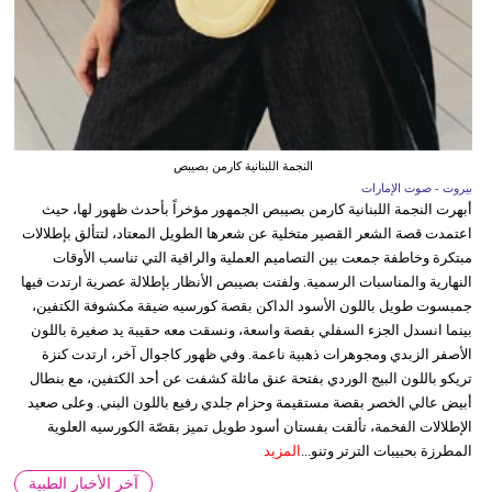
النجمة اللبنانية كارمن بصيبص
بيروت - صوت الإمارات
أبهرت النجمة اللبنانية كارمن بصيبص الجمهور مؤخراً بأحدث ظهور لها، حيث
اعتمدت قصة الشعر القصير متخلية عن شعرها الطويل المعتاد، لتتألق بإطلالات
مبتكرة وخاطفة جمعت بين التصاميم العملية والراقية التي تناسب الأوقات
النهارية والمناسبات الرسمية. ولفتت بصيبص الأنظار بإطلالة عصرية ارتدت فيها
جمبسوت طويل باللون الأسود الداكن بقصة كورسيه ضيقة مكشوفة الكتفين،
بينما انسدل الجزء السفلي بقصة واسعة، ونسقت معه حقيبة يد صغيرة باللون
الأصفر الزبدي ومجوهرات ذهبية ناعمة. وفي ظهور كاجوال آخر، ارتدت كنزة
تريكو باللون البيج الوردي بفتحة عنق مائلة كشفت عن أحد الكتفين، مع بنطال
أبيض عالي الخصر بقصة مستقيمة وحزام جلدي رفيع باللون البني. وعلى صعيد
الإطلالات الفخمة، تألقت بفستان أسود طويل تميز بقصّة الكورسيه العلوية
المطرزة بحبيبات الترتر وتنو...
المزيد
آخر الأخبار الطبية