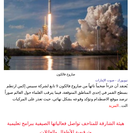
صاروخ فالكون
نيويورك - صوت الإمارات
يُعتقد أن جزءاً ضخماً تائهاً من صاروخ فالكون 9 تابع لشركة سبيس إكس ارتطم
بسطح القمر في إحدى المناطق المتوقعة، فيما يترقب العلماء حول العالم صوراً
ترصد موقع الاصطدام وتؤكد وقوعه بشكل نهائي، حيث تعذر على المركبات
الت...
المزيد
هيئة الشارقة للمتاحف تواصل فعالياتها الصيفية ببرامج تعليمية
وترفيهية للأطفال والعائلات