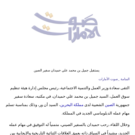
وسفر
ديكور
أخبار
إعلام
تعليم
مرأة
يستقبل جميل بن محمد علي حميدان سفير الصين
المنامة _صوت الأمارات
أزياء
التقى سعادة وزير العمل والتنمية الاجتماعية، رئيس مجلس إدارة هيئة تنظيم
إسلامية
سوق العمل، السيد جميل بن محمد علي حميدان، في مكتبه، سعادة سفير
علوم
جمهورية
الصين
الشعبية لدى
مملكة البحرين
، السيد أن ور، وذلك بمناسبة تسلم
وتكنولوجيا
مهام عمله الدبلوماسي الجديد في المملكة.
وخلال اللقاء، رحب حميدان بالسفير الصيني، متمنياً له التوفيق في مهام عمله
بيئة
الجديد، مشيداً في السياق ذاته بعمق العلاقات الثنائية التاريخية والإيجابية بين