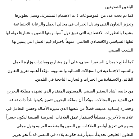
مدوَّنات
البلدين الصديقين.
كما تم بحث عدد من الموضوعات ذات الاهتمام المشترك، وسبل تطويرها
أبراج
وتعزيز التعاون الفني وتبادل الخبرات في مجالي العمل والرعاية الاجتماعية،
فيديو
مشيدا بالتطورات الاقتصادية التي تميز دول آسيا، ومنها الصين باعتبارها دولة لها
ثقلها السياسي والاقتصادي العالمي، منوهاً باحترام قيم العمل التي يتميز بها
سيارات
الشعب الصيني.
كما أطلع حميدان السفير الصيني، على أبرز مشاريع ومبادرات وزارة العمل
والتنمية الاجتماعية في المجالات العمالية والتنموية، مؤكداً أهمية تعزيز التعاون
القائم، والاستفادة من الخبرات والتجارب الناجحة في البلدين.
من جانبه، أشاد السفير الصيني بالمستوى المتقدم الذي تشهده مملكة البحرين
في العديد من المجالات، مؤكداً أن مملكة البحرين تتميز بكونها بلداً ذات ثقافة
وحضارة إنسانية عميقة، فضلاً عن شعبها الذي تميزه الأصالة وحسن التعامل في
علاقاته بالآخرين، متطلعاً لاستثمار عمق العلاقات البحرينية الصينية لتكون جسراً
يسهم في تعزيز أواصر العلاقات بين الصين والمنطقة العربية ودول مجلي
التعاون الخليجي تحديداً، مبدياً رغبة حكومة بلاده في المضي قدماً نحو تعزيز