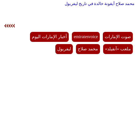
محمد صلاح أيقونة خالدة في تاريخ ليفربول
صوت الإمارات
emiratesvoice
أخبار الإمارات اليوم
ملعب «آنفيلد»
محمد صلاح
ليفربول