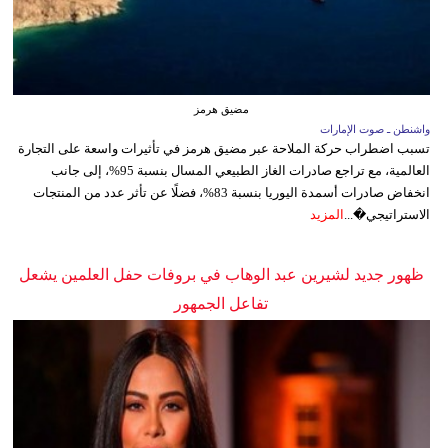
مضيق هرمز
واشنطن ـ صوت الإمارات
تسبب اضطراب حركة الملاحة عبر مضيق هرمز في تأثيرات واسعة على التجارة
العالمية، مع تراجع صادرات الغاز الطبيعي المسال بنسبة 95%، إلى جانب
انخفاض صادرات أسمدة اليوريا بنسبة 83%، فضلًا عن تأثر عدد من المنتجات
الاستراتيجي�...
المزيد
ظهور جديد لشيرين عبد الوهاب في بروفات حفل العلمين يشعل
تفاعل الجمهور