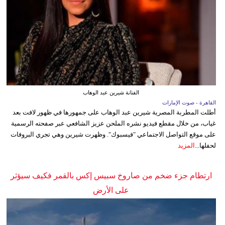
الفنانة شيرين عبد الوهاب
القاهرة - صوت الإمارات
أطلت المطربة المصرية شيرين عبد الوهاب على جمهورها في ظهور لافت بعد
غياب، من خلال مقطع فيديو نشره الملحن عزيز الشافعي عبر صفحته الرسمية
على موقع التواصل الاجتماعي "فيسبوك". وظهرت شيرين وهي تجري البروفات
لحفلها...
المزيد
ارتطام جزء ضخم من صاروخ سبيس إكس بالقمر فكيف سيؤثر
على الأرض