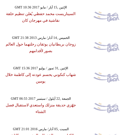
GMT 10:36 2017 الإثنين ,15 أيار / مايو
السيناريست محمد حفظي يُعلن تنظيم حلقة
نقاشية في مهرجان كان
GMT 21:38 2013 الخميس ,14 آذار/ مارس
زوجان بريطانيان يوثقان رحلتهما حول العالم
بصور لأقدامهم
GMT 15:36 2017 الإثنين ,31 تموز / يوليو
شهاب كنكوني يحسم عودته إلى كاظمة خلال
يومين
GMT 06:55 2017 الجمعة ,22 أيلول / سبتمبر
جهّزي حديقة منزلك واستعدي لاستقبال فصل
الشتاء
GMT 21:01 2016 السبت ,05 آذار/ مارس