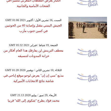
الكبار يعرض القفطان المغربي متميّزًا في
الفتحات الأمامية والجانبية
GMT 01:06 2021 السبت ,16 تشرين الأول / أكتوبر
الجيش اليمني مقتل وإصابة 40 من الحوثيين
في كمين جنوب مأرب
GMT 05:32 2021 الجمعة ,19 شباط / فبراير
معطف الترينش لن يفارقكِ هذا العام أفكار من
خزانة المدونات لتنسيقه
GMT 01:28 2020 الثلاثاء ,10 تشرين الثاني / نوفمبر
مذيع "سي إن إن" يعرض لوجو موقع إباحي في
شاشة نتائج الانتخابات الأميركية
GMT 21:13 2020 الأربعاء ,29 تموز / يوليو
محمد فؤاد يطرح "شكوى إلى الله" قريبا