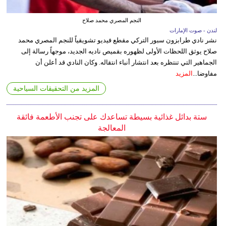
النجم المصري محمد صلاح
لندن - صوت الإمارات
نشر نادي طرابزون سبور التركي مقطع فيديو تشويقياً للنجم المصري محمد
صلاح يوثق اللحظات الأولى لظهوره بقميص ناديه الجديد، موجهاً رسالة إلى
الجماهير التي تنتظره بعد انتشار أنباء انتقاله. وكان النادي قد أعلن أن
مفاوضا...
المزيد
المزيد من التحقيقات السياحية
ستة بدائل غذائية بسيطة تساعدك على تجنب الأطعمة فائقة
المعالجة