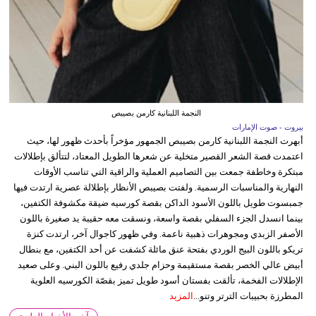
النجمة اللبنانية كارمن بصيبص
بيروت - صوت الإمارات
أبهرت النجمة اللبنانية كارمن بصيبص الجمهور مؤخراً بأحدث ظهور لها، حيث
اعتمدت قصة الشعر القصير متخلية عن شعرها الطويل المعتاد، لتتألق بإطلالات
مبتكرة وخاطفة جمعت بين التصاميم العملية والراقية التي تناسب الأوقات
النهارية والمناسبات الرسمية. ولفتت بصيبص الأنظار بإطلالة عصرية ارتدت فيها
جمبسوت طويل باللون الأسود الداكن بقصة كورسيه ضيقة مكشوفة الكتفين،
بينما انسدل الجزء السفلي بقصة واسعة، ونسقت معه حقيبة يد صغيرة باللون
الأصفر الزبدي ومجوهرات ذهبية ناعمة. وفي ظهور كاجوال آخر، ارتدت كنزة
تريكو باللون البيج الوردي بفتحة عنق مائلة كشفت عن أحد الكتفين، مع بنطال
أبيض عالي الخصر بقصة مستقيمة وحزام جلدي رفيع باللون البني. وعلى صعيد
الإطلالات الفخمة، تألقت بفستان أسود طويل تميز بقصّة الكورسيه العلوية
المطرزة بحبيبات الترتر وتنو...
المزيد