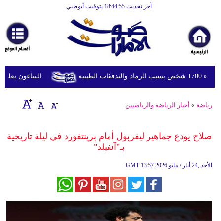
آخر تحديث 18:44:55 بتوقيت أبوظبي
الرئيسية
أخبارعاجلة
رياضة
ثقافة
طينية
البنتاغون يعلن مرا
إقتصاد
رياضة
»
أخبار الرياضة والرياضيين
فن
وموسيقى
صلاح يودع جماهير ليفربول أمام برينتفورد في ليلة تاريخية
بـ"آنفيلد"
أزياء
13:57 2026 الأحد ,24 أيار / مايو
GMT
صحة
وتغذية
سياحة