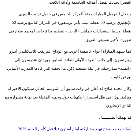
العصر الحديث بفضل أهدافه الحاسمة وأدائه اللافت.
مدوَّنات
ويدخل ليفربول المباراة محتلاً المركز الخامس في جدول ترتيب الدوري
أبراج
الإنجليزي برصيد 59 نقطة، بينما يأتي برينتفورد في المركز التاسع برصيد 52
فيديو
نقطة، وسط استعدادات جماهير «الريدز» لتنظيم وداع خاص لمحمد صلاح في
ظهوره الأخير بقميص الفريق.
سيارات
كما تشهد المباراة أجواء عاطفية أخرى، مع الوداع المرتقب للاسكتلندي أندرو
روبرتسون، إلى جانب العودة الأولى للقائد السابق جوردان هندرسون إلى
«آنفيلد» منذ رحيله، في ليلة تستعيد ذكريات الحقبة التي قادها المدرب الألماني
يورغن كلوب.
وكان محمد صلاح قد أعلن في وقت سابق أن الموسم الحالي سيكون الأخير له
مع ليفربول، في ظل استمرار التكهنات حول وجهته المقبلة بعد نهاية مشواره مع
النادي الإنجليزي.
قد يهمك أيضـــــــا :
إصابة محمد صلاح تهدد مشاركته أمام أستون فيلا قبل كأس العالم 2026