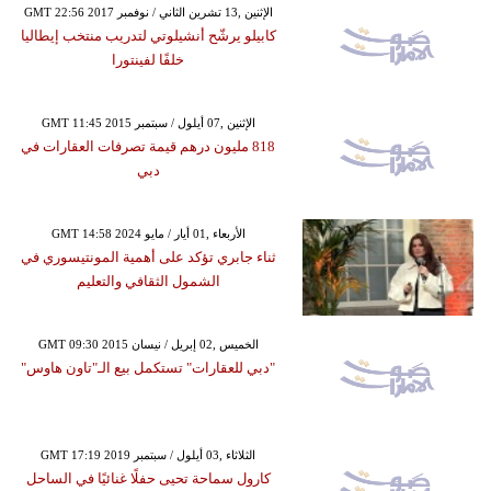
GMT 22:56 2017 الإثنين ,13 تشرين الثاني / نوفمبر
كابيلو يرشّح أنشيلوتي لتدريب منتخب إيطاليا
خلفًا لفينتورا
GMT 11:45 2015 الإثنين ,07 أيلول / سبتمبر
818 مليون درهم قيمة تصرفات العقارات في
دبي
GMT 14:58 2024 الأربعاء ,01 أيار / مايو
ثناء جابري تؤكد على أهمية المونتيسوري في
الشمول الثقافي والتعليم
GMT 09:30 2015 الخميس ,02 إبريل / نيسان
"دبي للعقارات" تستكمل بيع الـ"تاون هاوس"
GMT 17:19 2019 الثلاثاء ,03 أيلول / سبتمبر
كارول سماحة تحيى حفلًا غنائيًا في الساحل