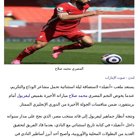
وسفر
ديكور
أخبار
إعلام
تعليم
المصري محمد صلاح
مرأة
لندن - صوت الإمارات
أزياء
يستعد ملعب «آنفيلد» لاستضافة ليلة استثنائية تحمل مشاعر الوداع والتكريم،
إسلامية
عندما يخوض النجم المصري
محمد صلاح
مباراته الأخيرة بقميص
ليفربول
أمام
برينتفورد، ضمن منافسات الجولة الأخيرة من الدوري الإنجليزي الممتاز.
علوم
وتكنولوجيا
وتتجه أنظار جماهير ليفربول إلى قائد منتخب مصر، الذي نجح على مدار سنواته
داخل «آنفيلد» في كتابة تاريخ استثنائي مع النادي، بعدما قاد الفريق لتحقيق
بيئة
العديد من البطولات المحلية والأوروبية، وأصبح أحد أبرز أساطير النادي في