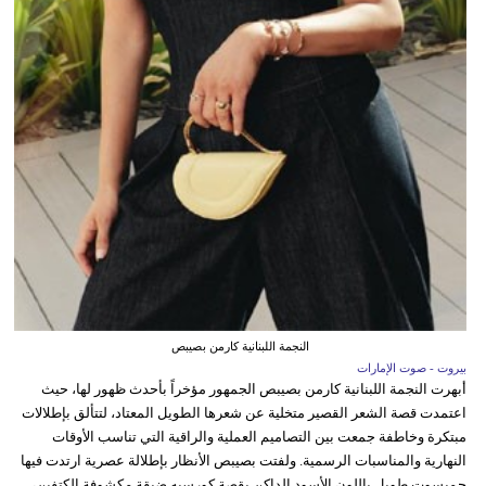
النجمة اللبنانية كارمن بصيبص
بيروت - صوت الإمارات
أبهرت النجمة اللبنانية كارمن بصيبص الجمهور مؤخراً بأحدث ظهور لها، حيث
اعتمدت قصة الشعر القصير متخلية عن شعرها الطويل المعتاد، لتتألق بإطلالات
مبتكرة وخاطفة جمعت بين التصاميم العملية والراقية التي تناسب الأوقات
النهارية والمناسبات الرسمية. ولفتت بصيبص الأنظار بإطلالة عصرية ارتدت فيها
جمبسوت طويل باللون الأسود الداكن بقصة كورسيه ضيقة مكشوفة الكتفين،