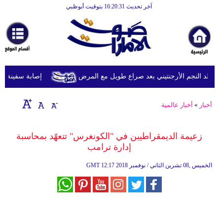
آخر تحديث 16:20:31 بتوقيت أبوظبي
الرئيسية
أخبارعاجلة
رياضة
ثقافة
د النجم الأرجنتيني بعد صراع طويل مع المرض
إصابة سفينة شحن
إقتصاد
أخبار
»
أخبار عالمية
فن
وموسيقى
زعيمة الديمقراطيين في "الكونغرس" تتعهّد بمحاسبة
إدارة ترامب
أزياء
12:17 2018 الخميس ,08 تشرين الثاني / نوفمبر
GMT
صحة
وتغذية
سياحة