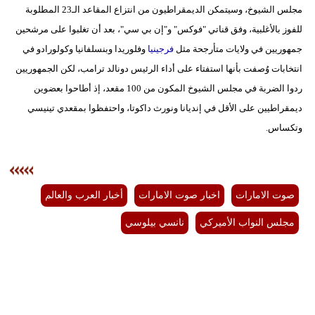
مجلس الشيوخ، وسيتمكن الديمقراطيون من انتزاع المقاعد الـ23 المطلوبة
للفوز بالأغلبية، وفق قناتي "فوكس" و"إن بي سي"، بعد أن تغلبوا على مرشحين
جمهوريين في ولايات متأرجحة مثل
فرجينيا
وفلوريدا وبنسلفانيا وكولورادو في
انتخابات وُصفت بأنها استفتاء على أداء الرئيس دونالد ترامب، لكن الجمهوريين
ردوا الضربة في مجلس الشيوخ المكون من 100 مقعد، إذ أطاحوا بعضوين
ديمقراطيين على الأقل في إنديانا ونورث داكوتا، واحتفظوا بمقعدي تينيسي
وتكساس.
صوت الامارات
اخبار صوت الامارات
أخبار العرب والعالم
مجلس النواب الأميركي
نانسي بيلوسي