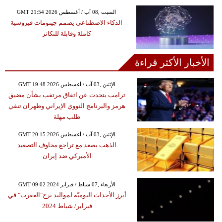
GMT 21:54 2026 السبت ,08 آب / أغسطس
الذكاء الاصطناعي يصمم جينومات فيروسية
كاملة وقابلة للتكاثر
الأخبار الأكثر قراءة
GMT 19:48 2026 الإثنين ,03 آب / أغسطس
ترامب يتحدث عن اتفاق مرتقب بشأن مضيق
هرمز والبرنامج النووي الإيراني وطهران تنفي
طلب مهلة
GMT 20:15 2026 الإثنين ,03 آب / أغسطس
الذهب يصعد مع تراجع مخاوف التصعيد
الأميركي ضد إيران
GMT 09:02 2024 الأربعاء ,07 شباط / فبراير
أبرز الأحداث اليوميّة لمواليد برج"العقرب" في
فبراير/ شباط 2024