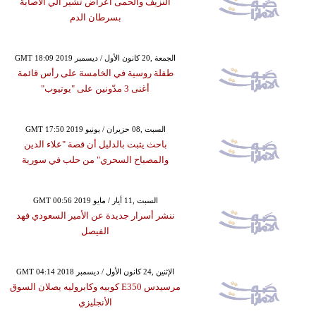
النزيف والحمى أعراض تشير الي الاصابة
بسرطان الدم
GMT 18:09 2019 الجمعة ,20 كانون الأول / ديسمبر
طفلة روسية في الخامسة على رأس قائمة
أغنى 3 مدّونين على "يوتيوب"
GMT 17:50 2019 السبت ,08 حزيران / يونيو
باحث يثبت بالدليل أن قصة "علاء الدين
والمصباح السحري" من حلب في سورية
GMT 00:56 2019 السبت ,11 أيار / مايو
ننشر أسرار جديدة عن الأمير السعودي فهد
الفيصل
GMT 04:14 2018 الإثنين ,24 كانون الأول / ديسمبر
مرسيدس E350 كوبيه وكابروليه يصلان السوق
الأنجليزي