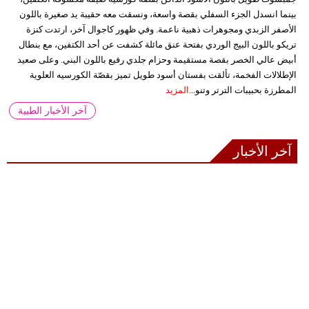
بينما انسدل الجزء السفلي بقصة واسعة، ونسقت معه حقيبة يد صغيرة باللون
الأصفر الزبدي ومجوهرات ذهبية ناعمة. وفي ظهور كاجوال آخر، ارتدت كنزة
تريكو باللون البيج الوردي بفتحة عنق مائلة كشفت عن أحد الكتفين، مع بنطال
أبيض عالي الخصر بقصة مستقيمة وحزام جلدي رفيع باللون البني. وعلى صعيد
الإطلالات الفخمة، تألقت بفستان أسود طويل تميز بقصّة الكورسيه العلوية
المطرزة بحبيبات الترتر وتنو...
المزيد
آخر الأخبار الطبية
آخر الأخبار