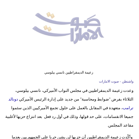
وسفر
ديكور
أخبار
إعلام
تعليم
مرأة
زعيمة الديمقراطيين نانسي بيلوسي
واشنطن - صوت الامارات
أزياء
وعدت زعيمة الديمقراطيين في مجلس النواب الأميركي، نانسي بيلوسي،
إسلامية
الثلاثاء بفرض "ضوابط ومحاسبة" من جديد على إدارة الرئيس الأميركي
دونالد
علوم
ترامب
، متعهدة في المقابل بالعمل على حلول تجمع الأميركيين الذين سئموا
وتكنولوجيا
جميعا الانقسامات، على حد قولها، وذلك في أول رد فعل بعد انتزاع حزبها لأغلبية
مقاعد المجلس.
بيئة
وأكّدت زعيمة الديمقراطيين أن حزبها لن يشن حربا على الجمهوريين بعدما