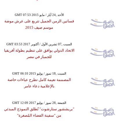
GMT 07:53 2015 الأحد ,24 أيار / مايو
فساتين الزمن الجميل تتربع على عرش موضة
موسم صيف 2015
GMT 03:53 2017 السبت ,07 تشرين الأول / أكتوبر
الاتحاد الدولي يوافق على تنظيم بطولة أفريقيا
للجمباز في مصر
GMT 06:10 2015 السبت ,18 تموز / يوليو
المصممة نعيمة كامل تطرح عباءات خاصة
بالإعلامية دعاء عامر
GMT 12:09 2017 الجمعة ,28 تموز / يوليو
"بريششور ستارشوت" تُطلق النموذج المبدئي
من "سفينة الفضاء المُصغرة"