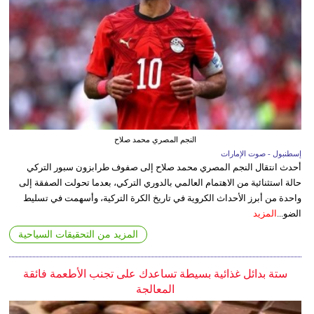
النجم المصري محمد صلاح
إسطنبول - صوت الإمارات
أحدث انتقال النجم المصري محمد صلاح إلى صفوف طرابزون سبور التركي
حالة استثنائية من الاهتمام العالمي بالدوري التركي، بعدما تحولت الصفقة إلى
واحدة من أبرز الأحداث الكروية في تاريخ الكرة التركية، وأسهمت في تسليط
الضو...
المزيد
المزيد من التحقيقات السياحية
ستة بدائل غذائية بسيطة تساعدك على تجنب الأطعمة فائقة
المعالجة