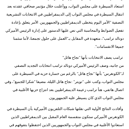
مدوَّنات
استعاد السيطرة على مجلس النواب، ووأعلنت خلال مؤتمر صحافي عقدته بعد
انتقال السيطرة في مجلس النواب إلى الديمقراطيين في الانتخابات التشريعية
أبراج
النصفية "الأمر اليوم يتخطى الديمقراطيين والجمهوريين. الأمر يتعلق بإعادة
فيديو
تفعيل الضوابط والمحاسبة التي نص عليها الدستور على إدارة الرئيس الأميركي
دونالد ترامب"، متعهدة في المقابل بـ"العمل على حلول تجمعنا، لأننا سئمنا
سيارات
جميعا الانقسامات".
ترامب يصف الانتخابات بأنها "نجاح هائل"
من جانبه، وصف الرئيس الأميركي دونالد ترامب انتخابات التجديد النصفي
لـ"الكونغرس" بأنها "نجاح هائل" بالرغم من خسارة حزبه في السيطرة على
مجلس النواب، وكتب على "تويتر" :نجاح هائل الليلة، مضيفا "شكرا للجميع"، وفي
اتصال هاتفي، هنأ ترامب زعيمة الديمقراطيين بعد انتزاع حزبها الأغلبية في
مجلس النواب الذي كان يسيطر عليه الجمهوريون.
وأفادت النتائج الأولية التي نقلتها شبكات التلفزيون الأميركية بأن السيطرة في
الكونغرس الأميركي ستكون منقسمة العام المقبل بين الديمقراطيين الذين
استعادوا الأغلبية في مجلس النواب والجمهوريين الذين احتفظوا بتفوقهم في