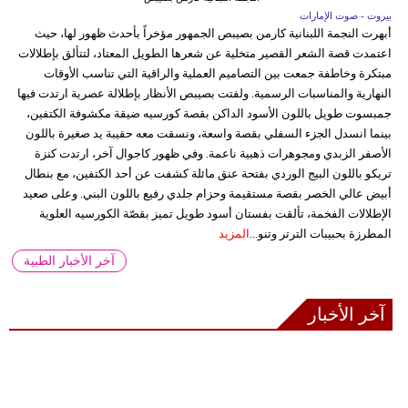
بيروت - صوت الإمارات
أبهرت النجمة اللبنانية كارمن بصيبص الجمهور مؤخراً بأحدث ظهور لها، حيث
اعتمدت قصة الشعر القصير متخلية عن شعرها الطويل المعتاد، لتتألق بإطلالات
مبتكرة وخاطفة جمعت بين التصاميم العملية والراقية التي تناسب الأوقات
النهارية والمناسبات الرسمية. ولفتت بصيبص الأنظار بإطلالة عصرية ارتدت فيها
جمبسوت طويل باللون الأسود الداكن بقصة كورسيه ضيقة مكشوفة الكتفين،
بينما انسدل الجزء السفلي بقصة واسعة، ونسقت معه حقيبة يد صغيرة باللون
الأصفر الزبدي ومجوهرات ذهبية ناعمة. وفي ظهور كاجوال آخر، ارتدت كنزة
تريكو باللون البيج الوردي بفتحة عنق مائلة كشفت عن أحد الكتفين، مع بنطال
أبيض عالي الخصر بقصة مستقيمة وحزام جلدي رفيع باللون البني. وعلى صعيد
الإطلالات الفخمة، تألقت بفستان أسود طويل تميز بقصّة الكورسيه العلوية
المطرزة بحبيبات الترتر وتنو...
المزيد
آخر الأخبار الطبية
آخر الأخبار