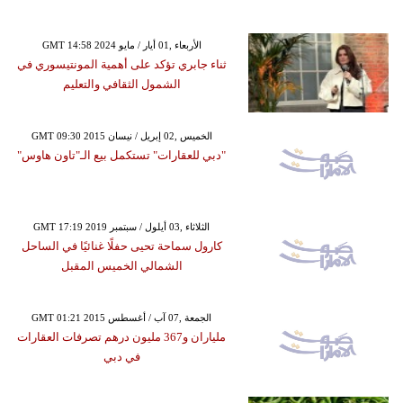
GMT 14:58 2024 الأربعاء ,01 أيار / مايو
ثناء جابري تؤكد على أهمية المونتيسوري في
الشمول الثقافي والتعليم
GMT 09:30 2015 الخميس ,02 إبريل / نيسان
"دبي للعقارات" تستكمل بيع الـ"تاون هاوس"
GMT 17:19 2019 الثلاثاء ,03 أيلول / سبتمبر
كارول سماحة تحيى حفلًا غنائيًا في الساحل
الشمالي الخميس المقبل
GMT 01:21 2015 الجمعة ,07 آب / أغسطس
ملياران و367 مليون درهم تصرفات العقارات
في دبي