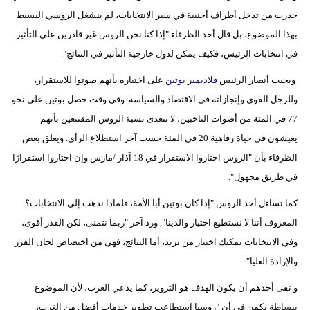
مدوَّنات
حذرت من تدخل أطراف أجنبية في سير الانتخابات، لم ينشغل الروسي البسيط
بهذا الموضوع، بل قال أحد الظرفاء "إذا كنا نحن الروس غير قادرين على التأثير
أبراج
في انتخابات الرئيس، فكيف يمكن لدول خارجية التأثير في النتائج".
فيديو
ويجيب أنصار الرئيس
فلاديمير بوتين
على اختياره بأنهم صوتوا للاستقرار،
وللرجل القوي وإنجازاته في الاقتصاد والسياسة. وفي وقت حصل بوتين على نحو
سيارات
77 في المئة من أصوات الناخبين، لا تتعدى نسبة الروس المقتنعين بأنهم
يعيشون في حياة رفاهية 20 في المئة حسب آخر استطلاع الرأي. ويعلق بعض
الظرفاء بأن "الروس اختاروا الاستقرار في 18 آذار /مارس وإن اختاروا استقرارًا
في طريق مجهول".
كما تساءل أحد الروس "إذا كان بوتين أبا الأمة، فلماذا نذهب إلى الانتخابات؟
المعروف أننا لا نستطيع اختيار والدينا", ورد آخر "ربما نتمنى، لكن القدر أقوى،
وفي الانتخابات يمكنك اختيار من تريد، أما النتائج، فهي من اختصاص لجان الفرز
والإرادة العليا".
و نفى أحدهم أن يكون الهدف هو التزوير، كما يدعي الغرب، لأن الموضوع
ببساطة يكمن في أن "روسيا استطاعت تطوير خدمات أفضل من الغرب،