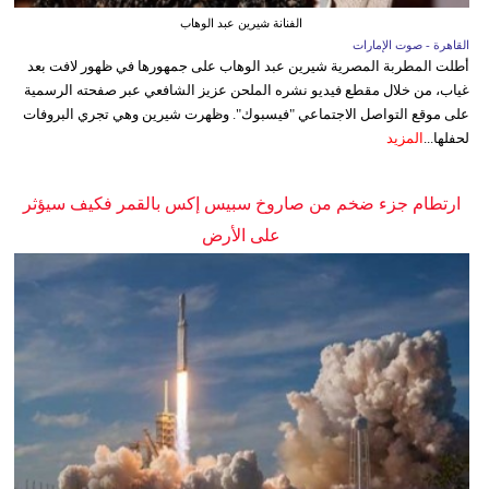
الفنانة شيرين عبد الوهاب
القاهرة - صوت الإمارات
أطلت المطربة المصرية شيرين عبد الوهاب على جمهورها في ظهور لافت بعد
غياب، من خلال مقطع فيديو نشره الملحن عزيز الشافعي عبر صفحته الرسمية
على موقع التواصل الاجتماعي "فيسبوك". وظهرت شيرين وهي تجري البروفات
لحفلها...
المزيد
ارتطام جزء ضخم من صاروخ سبيس إكس بالقمر فكيف سيؤثر
على الأرض