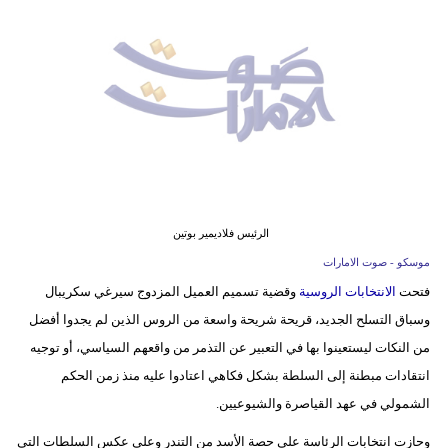
وسفر
ديكور
أخبار
إعلام
تعليم
مرأة
الرئيس فلاديمير بوتين
موسكو - صوت الامارات
أزياء
فتحت
الانتخابات الروسية
وقضية تسميم العميل المزدوج سيرغي سكريبال
إسلامية
وسباق التسلح الجديد، قريحة شريحة واسعة من الروس الذين لم يجدوا أفضل
علوم
من النكات ليستعينوا بها في التعبير عن التذمر من واقعهم السياسي، أو توجيه
وتكنولوجيا
انتقادات مبطنة إلى السلطة بشكل فكاهي اعتادوا عليه منذ زمن الحكم
الشمولي في عهد القياصرة والشيوعيين.
بيئة
وحازت انتخابات الرئاسة على حصة الأسد من التندر وعلى عكس السلطات التي