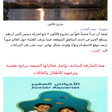
صاروخ فالكون
نيويورك - صوت الإمارات
يُعتقد أن جزءاً ضخماً تائهاً من صاروخ فالكون 9 تابع لشركة سبيس إكس ارتطم
بسطح القمر في إحدى المناطق المتوقعة، فيما يترقب العلماء حول العالم صوراً
ترصد موقع الاصطدام وتؤكد وقوعه بشكل نهائي، حيث تعذر على المركبات
الت...
المزيد
هيئة الشارقة للمتاحف تواصل فعالياتها الصيفية ببرامج تعليمية
وترفيهية للأطفال والعائلات