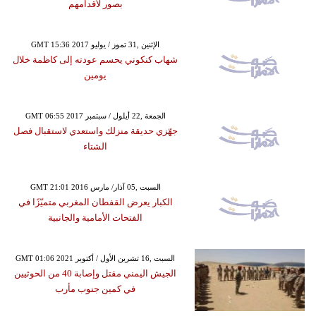
بصور لأقدامهم
GMT 15:36 2017 الإثنين ,31 تموز / يوليو
شهاب كنكوني يحسم عودته إلى كاظمة خلال
يومين
GMT 06:55 2017 الجمعة ,22 أيلول / سبتمبر
جهّزي حديقة منزلك واستعدي لاستقبال فصل
الشتاء
GMT 21:01 2016 السبت ,05 آذار/ مارس
الكبار يعرض القفطان المغربي متميّزًا في
الفتحات الأمامية والجانبية
GMT 01:06 2021 السبت ,16 تشرين الأول / أكتوبر
الجيش اليمني مقتل وإصابة 40 من الحوثيين
في كمين جنوب مأرب