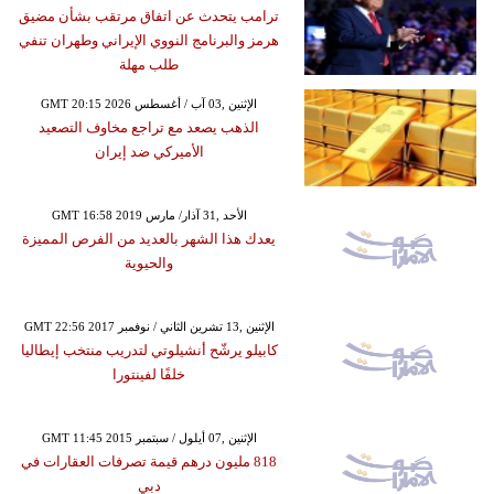
ترامب يتحدث عن اتفاق مرتقب بشأن مضيق
هرمز والبرنامج النووي الإيراني وطهران تنفي
طلب مهلة
GMT 20:15 2026 الإثنين ,03 آب / أغسطس
الذهب يصعد مع تراجع مخاوف التصعيد
الأميركي ضد إيران
GMT 16:58 2019 الأحد ,31 آذار/ مارس
يعدك هذا الشهر بالعديد من الفرص المميزة
والحيوية
GMT 22:56 2017 الإثنين ,13 تشرين الثاني / نوفمبر
كابيلو يرشّح أنشيلوتي لتدريب منتخب إيطاليا
خلفًا لفينتورا
GMT 11:45 2015 الإثنين ,07 أيلول / سبتمبر
818 مليون درهم قيمة تصرفات العقارات في
دبي