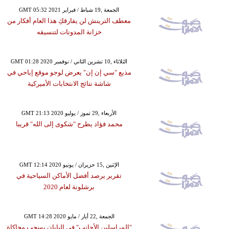
GMT 05:32 2021 الجمعة ,19 شباط / فبراير
معطف الترينش لن يفارقكِ هذا العام أفكار من
خزانة المدونات لتنسيقه
GMT 01:28 2020 الثلاثاء ,10 تشرين الثاني / نوفمبر
مذيع "سي إن إن" يعرض لوجو موقع إباحي في
شاشة نتائج الانتخابات الأميركية
GMT 21:13 2020 الأربعاء ,29 تموز / يوليو
محمد فؤاد يطرح "شكوى إلى الله" قريبا
GMT 12:14 2020 الإثنين ,15 حزيران / يونيو
تقرير يرصد أفضل الأماكن السياحية في
برشلونة لعام 2020
GMT 14:28 2020 الجمعة ,22 أيار / مايو
"المراسلين الأجانب" في اليابان يسحب محاكاة