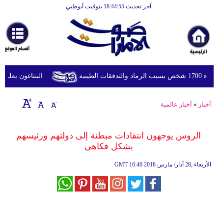
آخر تحديث 18:44:55 بتوقيت أبوظبي
الرئيسية
أخبارعاجلة
رياضة
ثقافة
طينية
البنتاغون يعلن مرا
إقتصاد
أخبار
»
أخبار عالمية
فن
وموسيقى
الروس يوجهون انتقادات مبطنة إلى دولتهم ورئيسهم
بشكل فكاهي
أزياء
16:46 2018 الأربعاء ,28 آذار/ مارس
GMT
صحة
وتغذية
سياحة