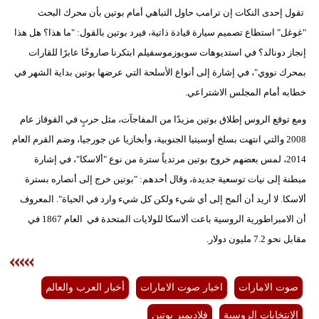
تقول إحدى النكات إن ترامب حاول التباهي أمام بوتين بأن محرك البحث
"غوغل" استطاع تصميم سيارة قيادة ذاتية، فيرد بوتين بالقول: "ما هذا؟ هل هذا
إنجاز دونالد؟ في استديوهات سويوزموسفيلم ابتكرنا صاروخًا عابرًا للقارات
بمحرك نووي"، في إشارة إلى أنواع الأسلحة التي عرضها بوتين بداية الشهر في
خطابه أمام المجلس الاشتراعي.
ومع توقع الروس إطلاق بوتين مزيدًا من المفاجآت، مثل حربٍ في القوقاز عام
2008 والتي انتهت بسلخ أوسيتيا الجنوبية، وأبخازيا عن جورجيا، وضم القرم العام
2014، لمس بعضهم خروج بوتين مرتدياً سترة من نوع "ألاسكا"، في إشارة
مبطنة إلى نيات توسعية جديدة، وقال أحدهم: "بوتين خرج إلى أنصاره بسترة
ألاسكا. لا أريد أن ألمح إلى أي شيء ولكن كل شيء وارد في الحياة". المعروف
أن الامبراطورية الروسية باعت ألاسكا للولايات المتحدة في العام 1867 في
مقابل نحو 7.2 مليون دولار.
صوت الامارات
اخبار صوت الامارات
أخبار العرب والعالم
الانتخابات الروسية
فلاديمير بوتين