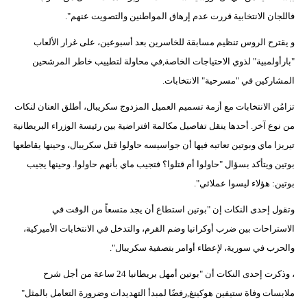
فاللجان الانتخابية قررت عدم إرهاق المواطنين والتصويت عنهم".
و يقترح الروس تنظيم مسابقة للخاسرين بعد أسبوعين، على غرار الألعاب
"بارأولمبية" لذوي الاحتياجات الخاصة,في محاولة لتطييب خاطر المرشحين
المشاركين في "مسرحية" الانتخابات.
تزامُن الانتخابات مع أزمة تسميم العميل المزدوج سكريبال، أطلق العنان لنكات
من نوع آخر. أحدها ينقل تفاصيل مكالمة افتراضية بين رئيسة الوزراء البريطانية
تيريزا ماي وبوتين تعاتبه فيها أن جواسيسه حاولوا قتل سكريبال، وحينها يقاطعها
بوتين ويتأكد بسؤال "حاولوا أم قتلوا؟ فتجيب ماي بأنهم حاولوا. وحينها يجيب
بوتين: هؤلاء ليسوا عملائي".
وتقول إحدى النكات إن "بوتين استطاع أن يجد متسعاً من الوقت في
الاستراحات بين ضرب أوكرانيا وضم القرم، والتدخل في الانتخابات الأميركية،
والحرب في سورية، لإعطاء أوامر بتصفية سكريبال".
، وذكرت إحدى النكات أن "بوتين أمهل بريطانيا 24 ساعة من أجل شرح
ملابسات وفاة ستيفين هوكينغ,رفضًا لمبدأ التهديدات وضرورة التعامل بالمثل"