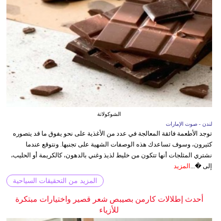
الشوكولاتة
لندن - صوت الإمارات
توجد الأطعمة فائقة المعالجة في عدد من الأغذية على نحو يفوق ما قد يتصوره
كثيرون، وسوف تساعدك هذه الوصفات الشهية على تجنبها. ونتوقع عندما
نشتري المثلجات أنها تتكون من خليط لذيذ وغني بالدهون، كالكريمة أو الحليب،
إلى �...
المزيد
المزيد من التحقيقات السياحية
أحدث إطلالات كارمن بصيبص شعر قصير واختيارات مبتكرة
للأزياء