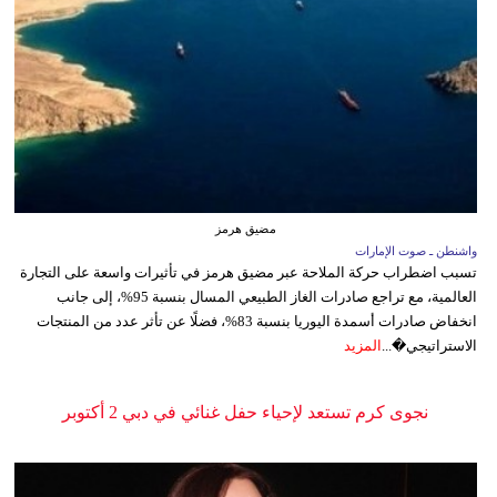
مضيق هرمز
واشنطن ـ صوت الإمارات
تسبب اضطراب حركة الملاحة عبر مضيق هرمز في تأثيرات واسعة على التجارة
العالمية، مع تراجع صادرات الغاز الطبيعي المسال بنسبة 95%، إلى جانب
انخفاض صادرات أسمدة اليوريا بنسبة 83%، فضلًا عن تأثر عدد من المنتجات
الاستراتيجي�...
المزيد
نجوى كرم تستعد لإحياء حفل غنائي في دبي 2 أكتوبر