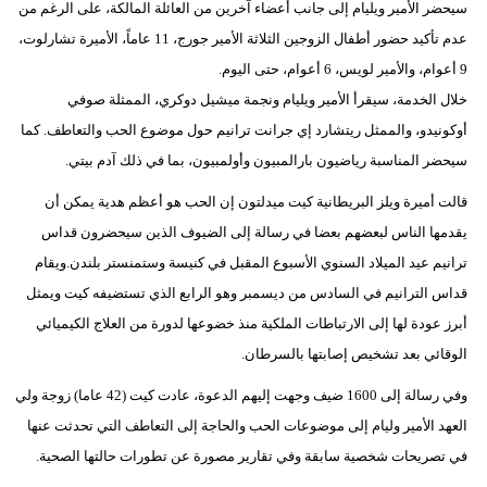
سيحضر الأمير ويليام إلى جانب أعضاء آخرين من العائلة المالكة، على الرغم من
عدم تأكيد حضور أطفال الزوجين الثلاثة الأمير جورج، 11 عاماً، الأميرة تشارلوت،
9 أعوام، والأمير لويس، 6 أعوام، حتى اليوم.
خلال الخدمة، سيقرأ الأمير ويليام ونجمة ميشيل دوكري، الممثلة صوفي
أوكونيدو، والممثل ريتشارد إي جرانت ترانيم حول موضوع الحب والتعاطف. كما
سيحضر المناسبة رياضيون بارالمبيون وأولمبيون، بما في ذلك آدم بيتي.
قالت أميرة ويلز البريطانية كيت ميدلتون إن الحب هو أعظم هدية يمكن أن
يقدمها الناس لبعضهم بعضا في رسالة إلى الضيوف الذين سيحضرون قداس
ترانيم عيد الميلاد السنوي الأسبوع المقبل في كنيسة وستمنستر بلندن.ويقام
قداس الترانيم في السادس من ديسمبر وهو الرابع الذي تستضيفه كيت ويمثل
أبرز عودة لها إلى الارتباطات الملكية منذ خضوعها لدورة من العلاج الكيميائي
الوقائي بعد تشخيص إصابتها بالسرطان.
وفي رسالة إلى 1600 ضيف وجهت إليهم الدعوة، عادت كيت (42 عاما) زوجة ولي
العهد الأمير وليام إلى موضوعات الحب والحاجة إلى التعاطف التي تحدثت عنها
في تصريحات شخصية سابقة وفي تقارير مصورة عن تطورات حالتها الصحية.