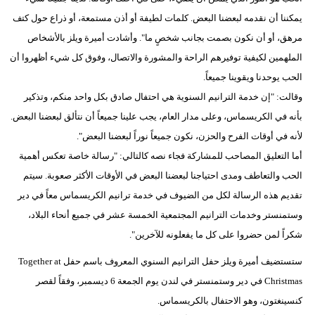
يمكننا أن نقدمه لبعضنا البعض. كلمات لطيفة أو أذن مستمعة، أو ذراع حول كتف
مرهق، أو أن نكون بصمت بجانب شخصٍ ما". وأشادت أميرة ويلز بالأشخاص
الملهمين لكيفية توفيرهم الراحة والمشورة والاتصال، وفوق كل شيء أظهروا أن
الحب يوحدنا ويقوينا جميعاً.
وقالت: "إن خدمة الترانيم السنوية هي احتفال صادق بكل واحد منكم، وتذكير
بأنه في الكريسماس، وعلى مدار العام، يجب علينا جميعاً أن نتألق لبعضنا البعض.
لأنه في أوقات الفرح والحزن، نكون جميعاً نوراً لبعضنا البعض".
أما التعليق المصاحب للمشاركة فجاء نصه كالتالي: "رسالة خاصة تعكس أهمية
الحب والتعاطف ومدى احتياجنا لبعضنا البعض في الأوقات الأكثر صعوبة. سيتم
تقديم هذه الرسالة لكل من الضيوف في خدمة ترانيم الكريسماس معاً في دير
وستمنستر وخدمات الترانيم المجتمعية الخمسة عشر في جميع أنحاء البلاد،
شكراً لمن حضروا على كل ما يفعلونه للآخرين".
ستستضيف أميرة ويلز حفل الترانيم السنوي المعروف باسم حفل Together at
Christmas في دير وستمنستر في لندن يوم الجمعة 6 ديسمبر، وفقاً لقصر
كنسينغتون، وهو الاحتفال بالكريسماس.