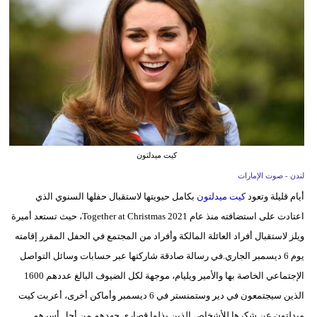
وسفر
ديكور
أخبار
إعلام
تعليم
كيت ميدلتون
مرأة
لندن - صوت الإمارات
أزياء
أيام قليلة وتعود
كيت ميدلتون
بكامل حيويتها لاستقبال حفلها السنوي الذي
إسلامية
اعتادت على استضافته منذ عام 2021 Together at Christmas، حيث تستعد أميرة
ويلز لاستقبال أفراد العائلة المالكة وأفراد من المجتمع في الحفل المقرر إقامته
علوم
يوم 6 ديسمبر الجاري.في رسالة صادقة شاركتها عبر حسابات وسائل التواصل
وتكنولوجيا
الإجتماعي الخاصة بها والأمير ويليام، موجهة لكل الضيوف البالغ عددهم 1600
بيئة
الذين سيجتمعون في دير وستمنستر في 6 ديسمبر وأماكن أخرى، أعربت كيت
ميدلتون عن شكرها للأشخاص الذين بذلوا قصارى جهدهم من أجل أسرهم