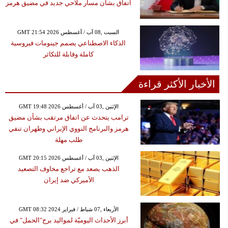
اتفاق بشأن مسار ملاحي جديد في مضيق هرمز
GMT 21:54 2026 السبت ,08 آب / أغسطس
الذكاء الاصطناعي يصمم جينومات فيروسية
كاملة وقابلة للتكاثر
الأخبار الأكثر قراءة
GMT 19:48 2026 الإثنين ,03 آب / أغسطس
ترامب يتحدث عن اتفاق مرتقب بشأن مضيق
هرمز والبرنامج النووي الإيراني وطهران تنفي
طلب مهلة
GMT 20:15 2026 الإثنين ,03 آب / أغسطس
الذهب يصعد مع تراجع مخاوف التصعيد
الأميركي ضد إيران
GMT 08:32 2024 الأربعاء ,07 شباط / فبراير
أبرز الأحداث اليوميّة لمواليد برج"الحمل" في