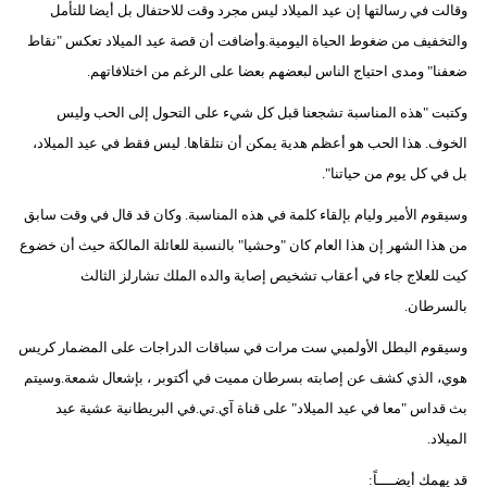
وقالت في رسالتها إن عيد الميلاد ليس مجرد وقت للاحتفال بل أيضا للتأمل
والتخفيف من ضغوط الحياة اليومية.وأضافت أن قصة عيد الميلاد تعكس "نقاط
ضعفنا" ومدى احتياج الناس لبعضهم بعضا على الرغم من اختلافاتهم.
وكتبت "هذه المناسبة تشجعنا قبل كل شيء على التحول إلى الحب وليس
الخوف. هذا الحب هو أعظم هدية يمكن أن نتلقاها. ليس فقط في عيد الميلاد،
بل في كل يوم من حياتنا".
وسيقوم الأمير وليام بإلقاء كلمة في هذه المناسبة. وكان قد قال في وقت سابق
من هذا الشهر إن هذا العام كان "وحشيا" بالنسبة للعائلة المالكة حيث أن خضوع
كيت للعلاج جاء في أعقاب تشخيص إصابة والده الملك تشارلز الثالث
بالسرطان.
وسيقوم البطل الأولمبي ست مرات في سباقات الدراجات على المضمار كريس
هوي، الذي كشف عن إصابته بسرطان مميت في أكتوبر ، بإشعال شمعة.وسيتم
بث قداس "معا في عيد الميلاد" على قناة آي.تي.في البريطانية عشية عيد
الميلاد.
قد يهمك أيضــــاً: