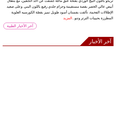
تريكو باللون البيج الوردي بفتحة عنق مائلة كشفت عن أحد الكتفين، مع بنطال
أبيض عالي الخصر بقصة مستقيمة وحزام جلدي رفيع باللون البني. وعلى صعيد
الإطلالات الفخمة، تألقت بفستان أسود طويل تميز بقصّة الكورسيه العلوية
المطرزة بحبيبات الترتر وتنو...
المزيد
آخر الأخبار الطبية
آخر الأخبار