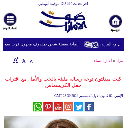
آخر تحديث 12:31:10 بتوقيت أبوظبي
الرئيسية
أخبارعاجلة
رياضة
ثقافة
يل مع المرض
إصابة سفينة شحن بمقذوف مجهول قرب سواحل عُما
إقتصاد
مرأة
»
أخبار النساء
فن
وموسيقى
كيت ميدلتون توجه رسالة مليئة بالحب والأمل مع اقتراب
حفل الكريسماس
أزياء
23:30 2024 الإثنين ,02 كانون الأول / ديسمبر
GMT
صحة
وتغذية
سياحة