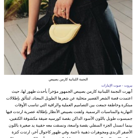
النجمة اللبنانية كارمن بصيبص
بيروت - صوت الإمارات
أبهرت النجمة اللبنانية كارمن بصيبص الجمهور مؤخراً بأحدث ظهور لها، حيث
اعتمدت قصة الشعر القصير متخلية عن شعرها الطويل المعتاد، لتتألق بإطلالات
مبتكرة وخاطفة جمعت بين التصاميم العملية والراقية التي تناسب الأوقات
النهارية والمناسبات الرسمية. ولفتت بصيبص الأنظار بإطلالة عصرية ارتدت فيها
جمبسوت طويل باللون الأسود الداكن بقصة كورسيه ضيقة مكشوفة الكتفين،
بينما انسدل الجزء السفلي بقصة واسعة، ونسقت معه حقيبة يد صغيرة باللون
الأصفر الزبدي ومجوهرات ذهبية ناعمة. وفي ظهور كاجوال آخر، ارتدت كنزة