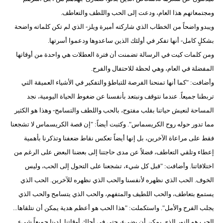
مدوَّنات
ومجتمعاتهم هذا العام، ودعت إلى الحب واللطف والتعاطف.
ويبدو واضحاً من الخطاب الذي شاركته أميرة ويلز- الذي لم تكن كلماته واضحة
أبراج
بشكلٍ كامل- أنها تفكر في أولئك الذين ساعدوها ودعموا أسرتها.
فيديو
ومن كلمات كيت في الرسالة تضمنت أن فترة العطلات هي واحدة من أوقاتها
المفضلة في العام، وهي لحظة للاحتفال والفرح.
سيارات
وأضافت: "كما أنها تمنحنا الفرصة للتباطؤ والتفكير في الأشياء العميقة التي
تربطنا جميعاً. عندما نتوقف ونبتعد بأنفسنا عن ضغوط الحياة اليومية، نجد
المساحة لنعيش حياتنا بقلب مفتوح، بالحب واللطف والتسامح- وهذا هو الكثير
مما تدور حوله روح الكريسماس". وكتبت أيضاً: "إن قصة الكريسماس لا تشجعنا
فقط على مراعاة الآخرين، بل إنها أيضاً تعكس نقاط ضعفنا وتذكرنا بأهمية
إعطاء وتلقي التعاطف، فضلاً عن مدى حاجتنا إلى بعضنا البعض على الرغم من
اختلافاتنا. وأضافت: "قبل كل شيء، تشجعنا على التحول إلى الحب، وليس
الخوف. الحب الذي نظهره لأنفسنا والحب الذي نظهره للآخرين. الحب الذي
يستمع بتعاطف، والحب اللطيف والمتفهم، والحب الذي يتسامح والحب الذي
يجلب الفرح والأمل". واستكملت: "هذا الحب هو أعظم هدية يمكن أن نتلقاها...
الحب هو النور الذي يمكن أن يضيء، حتى في أحلك أوقاتنا. لدينا جميعاً شيء