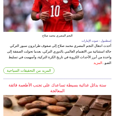
النجم المصري محمد صلاح
إسطنبول - صوت الإمارات
أحدث انتقال النجم المصري محمد صلاح إلى صفوف طرابزون سبور التركي
حالة استثنائية من الاهتمام العالمي بالدوري التركي، بعدما تحولت الصفقة إلى
واحدة من أبرز الأحداث الكروية في تاريخ الكرة التركية، وأسهمت في تسليط
الضو...
المزيد
المزيد من التحقيقات السياحية
ستة بدائل غذائية بسيطة تساعدك على تجنب الأطعمة فائقة
المعالجة