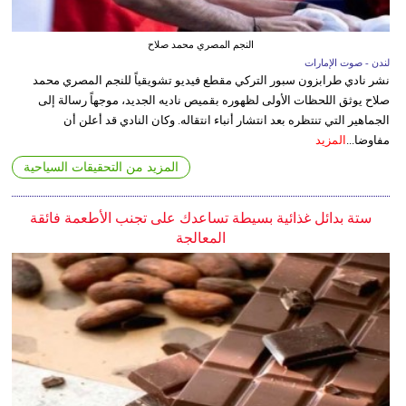
النجم المصري محمد صلاح
لندن - صوت الإمارات
نشر نادي طرابزون سبور التركي مقطع فيديو تشويقياً للنجم المصري محمد
صلاح يوثق اللحظات الأولى لظهوره بقميص ناديه الجديد، موجهاً رسالة إلى
الجماهير التي تنتظره بعد انتشار أنباء انتقاله. وكان النادي قد أعلن أن
مفاوضا...
المزيد
المزيد من التحقيقات السياحية
ستة بدائل غذائية بسيطة تساعدك على تجنب الأطعمة فائقة
المعالجة