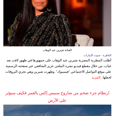
الفنانة شيرين عبد الوهاب
القاهرة - صوت الإمارات
أطلت المطربة المصرية شيرين عبد الوهاب على جمهورها في ظهور لافت بعد
غياب، من خلال مقطع فيديو نشره الملحن عزيز الشافعي عبر صفحته الرسمية
على موقع التواصل الاجتماعي "فيسبوك". وظهرت شيرين وهي تجري البروفات
لحفلها...
المزيد
ارتطام جزء ضخم من صاروخ سبيس إكس بالقمر فكيف سيؤثر
على الأرض