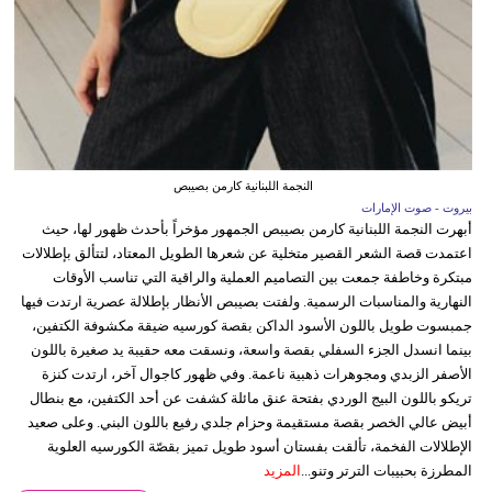
النجمة اللبنانية كارمن بصيبص
بيروت - صوت الإمارات
أبهرت النجمة اللبنانية كارمن بصيبص الجمهور مؤخراً بأحدث ظهور لها، حيث
اعتمدت قصة الشعر القصير متخلية عن شعرها الطويل المعتاد، لتتألق بإطلالات
مبتكرة وخاطفة جمعت بين التصاميم العملية والراقية التي تناسب الأوقات
النهارية والمناسبات الرسمية. ولفتت بصيبص الأنظار بإطلالة عصرية ارتدت فيها
جمبسوت طويل باللون الأسود الداكن بقصة كورسيه ضيقة مكشوفة الكتفين،
بينما انسدل الجزء السفلي بقصة واسعة، ونسقت معه حقيبة يد صغيرة باللون
الأصفر الزبدي ومجوهرات ذهبية ناعمة. وفي ظهور كاجوال آخر، ارتدت كنزة
تريكو باللون البيج الوردي بفتحة عنق مائلة كشفت عن أحد الكتفين، مع بنطال
أبيض عالي الخصر بقصة مستقيمة وحزام جلدي رفيع باللون البني. وعلى صعيد
الإطلالات الفخمة، تألقت بفستان أسود طويل تميز بقصّة الكورسيه العلوية
المطرزة بحبيبات الترتر وتنو...
المزيد