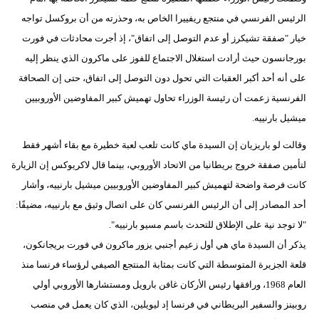
مدوَّنات
الرئيس الفرنسي في منتجع ريفييرا الخاص به، وحذرته من أن بروكسل تواجه
خيار "صفقة تشيكرز أو عدم التوصل إلى اتفاق"، إذ أجرت محادثات في فورت
أبراج
بورجانسون حيث أرادت استغلال الاجتماع للفوز على ماكرون الذي ينظر إليه
فيديو
على أنه أحد أكبر العقبات التي تحول دون التوصل إلى اتفاق، حتى إن الصحافة
الفرنسية زعمت أن رئيسة الوزراء تحاول تهميش كبير المفاوضين الأوروبيين
سيارات
ميشيل بارنييه.
وقالت لو باريزيان إن السيدة ماي كانت تلعب لعبة خطيرة مع بقاء أشهر فقط
لتأمين صفقة خروج بريطانيا من الاتحاد الأوروبي، بينما قال لاكريوكس إن الزيارة
كانت فرصة واضحة لتهميش كبير المفاوضين الأوروبيين ميشيل بارنييه، وأشار
أحد المصادر إلى أن الرئيس الفرنسي كان على اتصال وثيق مع بارنييه، مضيفًا:
"لا توجد نية على الإطلاق للتحدث باسم مسيو بارنييه".
يذكر أن السيدة ماي هي أول زعيم أجنبي يزور ماكرون في فورت بريجانكون،
قلعة الجزيرة المتوسطة التي كانت بمثابة المنتجع الصيفي لرؤساء فرنسا منذ
العام 1968، ورافقها رئيس الأركان غافن بارويل ومستشارها الأوروبي أولي
روبينز والسفير البريطاني في فرنسا إد ليويلين، الذي كان يعمل في منصب