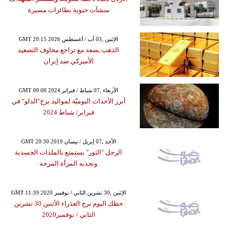
منشآت حيوية بطائرات مسيرة
GMT 20:15 2026 الإثنين ,03 آب / أغسطس
الذهب يصعد مع تراجع مخاوف التصعيد
الأميركي ضد إيران
GMT 09:08 2024 الأربعاء ,07 شباط / فبراير
أبرز الأحداث اليوميّة لمواليد برج"الدلو" في
فبراير/ شباط 2024
GMT 20:30 2019 الأحد ,07 إبريل / نيسان
الرجل "الثور" يستمتع بالملذات الجسدية
وتجذبه المرأة المرحة
GMT 11:39 2020 الإثنين ,30 تشرين الثاني / نوفمبر
حظك اليوم برج العذراء الأثنين 30 تشرين
الثاني / نوفمبر2020