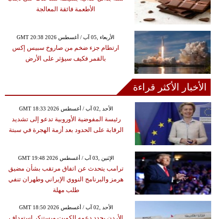
الأطعمة فائقة المعالجة
GMT 20:38 2026 الأربعاء ,05 آب / أغسطس
ارتطام جزء ضخم من صاروخ سبيس إكس
بالقمر فكيف سيؤثر على الأرض
الأخبار الأكثر قراءة
GMT 18:33 2026 الأحد ,02 آب / أغسطس
رئيسة المفوضية الأوروبية تدعو إلى تشديد
الرقابة على الحدود بعد أزمة الهجرة في سبتة
GMT 19:48 2026 الإثنين ,03 آب / أغسطس
ترامب يتحدث عن اتفاق مرتقب بشأن مضيق
هرمز والبرنامج النووي الإيراني وطهران تنفي
طلب مهلة
GMT 18:50 2026 الأحد ,02 آب / أغسطس
الأردن يجدد دعمه للكويت ويستنكر استهداف