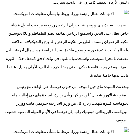
رئيس الأركان لديفيد كاميرون في داوننج ستريت.
انضمت السيدة ماي وزوجها فيليب إلى الرئيس وزوجته بريجيت لتناول عشاء
خاص يطل على البحر، واستمتع الرباعي بقائمة تضم الطماطم واللاانجوستين
بنكهة الزعفران وسمك القاروس بنكهة الزعتر والدجاج والشيكولاتة الداكنة،
ولطالما كانت قاعدة فورتجونسون قاعدة لصد القراصنة من شمال أفريقيا التي
عصفت بالبحر المتوسط، واستخدمها نابليون في وقت لاحق كمعقل خلال الثورة
الفرنسية، ثم بقيت قلعة عسكرية حتى بعد الحرب العالمية الأولى بقليل، عندما
كانت لديها حامية صغيرة.
وتحدثت السيدة ماي قبل التوجه إلى جنوب فرنسا، عبر الهاتف مع رئيس
المفوضية الأوروبية جان كلود يونكر، وتأتي زيارة السيدة ماي في إطار حملة
دبلوماسية كبيرة شهدت زيارة كل من وزير الخارجية جيريمي هانت ووزير
البريكست البريطاني دومينيك راب إلى فرنسا في الأيام القليلة الماضية لتخفيف
الموقف.