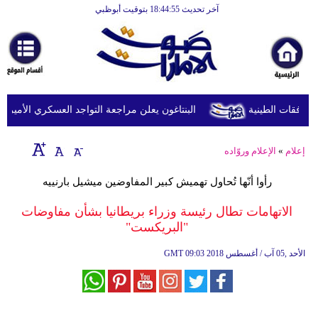
آخر تحديث 18:44:55 بتوقيت أبوظبي
الرئيسية
أخبارعاجلة
رياضة
ثقافة
البنتاغون يعلن مراجعة التواجد العسكري الأميركي في
إقتصاد
إعلام
»
الإعلام وروّاده
فن
رأوا أنّها تُحاول تهميش كبير المفاوضين ميشيل بارنييه
وموسيقى
الاتهامات تطال رئيسة وزراء بريطانيا بشأن مفاوضات
أزياء
"البريكست"
صحة
09:03 2018 الأحد ,05 آب / أغسطس
GMT
وتغذية
سياحة