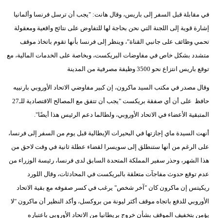
في مقابلة قبل السفر إلى باريس، وقال هانت: "يجب أن ترسل فرنسا وألمانيا
إشارة قوية إلى اللجنة التي نحن بحاجة لها للتفاوض على نتائج واقعية ومعقولة
تحمي وظائف على جانبي القناة"، وينظر إلى فرنسا بأنها تقوم باتخاذ موقف
متشدد بشكل خاص في مفاوضات البريكست، وبخاصة على الخدمات المالية، مع
توقع باريس انتزاع نحو 3500 وظيفة مصرفية من المدينة
وقال مصدر في مكتب السيد ماكرون، إن كبير مفاوضي الاتحاد الأوروبي بارنييه
حافظ على أن أي صفقة بريكست "يجب أن تتفق مع المصالح الاقتصادية للـ27
المتبقية الأعضاء في الاتحاد الأوروبي، ولطالما دعم الرئيس هذا أيضًا".
أنهت السيدة ماي إجازتها في البحيرات الإيطالية قبل يوم من السفر إلى فرنسا،
على الرغم من أنها ستنطلق إلى سويسرا لقضاء عطلة ثانية في وقت لاحق من
هذا الشهر، وحذر سفير المملكة المتحدة السابق لدى فرنسا، رئيسة الوزراء من
عدم توقع حدوث مفاجآت متعلقة بالبريكست في المحادثات، وقال اللورد
ريكيتس إن ماكرون كان "آخر شخص" يرغب في كسر صفوفه مع بقية الاتحاد
الأوروبي للدفع باتجاه موقف أكثر ليونة من بروكسل، وأكد النظير أن ماكرون "لا
يؤمن بتخفيف الموقف بشأن خروج بريطانيا من الاتحاد الأوروبي باعتباره