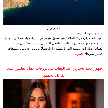
مضيق هرمز
واشنطن ـ صوت الإمارات
تسبب اضطراب حركة الملاحة عبر مضيق هرمز في تأثيرات واسعة على التجارة
العالمية، مع تراجع صادرات الغاز الطبيعي المسال بنسبة 95%، إلى جانب
انخفاض صادرات أسمدة اليوريا بنسبة 83%، فضلًا عن تأثر عدد من المنتجات
الاستراتيجي�...
المزيد
ظهور جديد لشيرين عبد الوهاب في بروفات حفل العلمين يشعل
تفاعل الجمهور