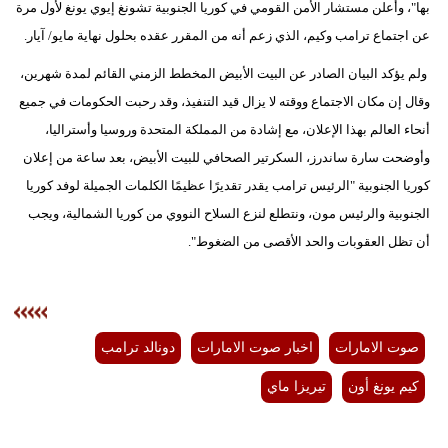
بها"، وأعلن مستشار الأمن القومي في كوريا الجنوبية تشونغ إيوي يونغ لأول مرة
عن اجتماع ترامب وكيم، الذي زعم أنه من المقرر عقده بحلول نهاية مايو/ آيار.
ولم يؤكد البيان الصادر عن البيت الأبيض المخطط الزمني القائم لمدة شهرين،
وقال إن مكان الاجتماع ووقته لا يزال قيد التنفيذ، وقد رحبت الحكومات في جميع
أنحاء العالم بهذا الإعلان، مع إشادة من المملكة المتحدة وروسيا وأستراليا،
وأوضحت سارة ساندرز، السكرتير الصحافي للبيت الأبيض، بعد ساعة من إعلان
كوريا الجنوبية "الرئيس ترامب يقدر تقديرًا عظيمًا الكلمات الجميلة لوفد كوريا
الجنوبية والرئيس مون، ونتطلع لنزع السلاح النووي من كوريا الشمالية، ويجب
أن تظل العقوبات والحد الأقصى من الضغوط".
صوت الامارات
اخبار صوت الامارات
دونالد ترامب
كيم يونغ أون
تيريزا ماي