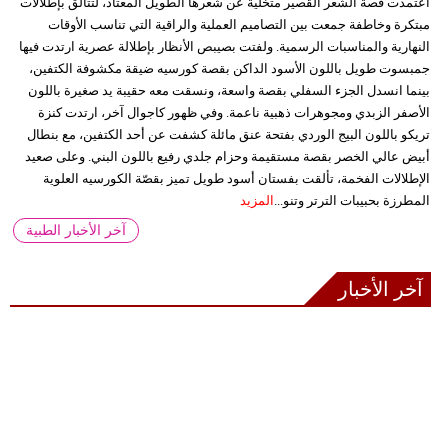
اعتمدت قصة الشعر القصير متخلية عن شعرها الطويل المعتاد، لتتألق بإطلالات
مبتكرة وخاطفة جمعت بين التصاميم العملية والراقية التي تناسب الأوقات
النهارية والمناسبات الرسمية. ولفتت بصيبص الأنظار بإطلالة عصرية ارتدت فيها
جمبسوت طويل باللون الأسود الداكن بقصة كورسيه ضيقة مكشوفة الكتفين،
بينما انسدل الجزء السفلي بقصة واسعة، ونسقت معه حقيبة يد صغيرة باللون
الأصفر الزبدي ومجوهرات ذهبية ناعمة. وفي ظهور كاجوال آخر، ارتدت كنزة
تريكو باللون البيج الوردي بفتحة عنق مائلة كشفت عن أحد الكتفين، مع بنطال
أبيض عالي الخصر بقصة مستقيمة وحزام جلدي رفيع باللون البني. وعلى صعيد
الإطلالات الفخمة، تألقت بفستان أسود طويل تميز بقصّة الكورسيه العلوية
المطرزة بحبيبات الترتر وتنو...
المزيد
آخر الأخبار الطبية
آخر الأخبار