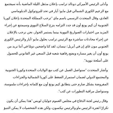
مدوَّنات
وأدلى الرئيس الأميركي دونالد ترامب بإعلان مذهل الليلة الماضية بأنه سيجتمع
مع الزعيم الكوري الشمالي قبل مايو/ آيار في تحد للبروتوكول الدبلوماسي
أبراج
العادي، وقال المتحدث الرسمي باسم ماي "ترحب المملكة المتحدة بإعلان كوريا
الجنوبية أن كيم يونغ أون قد جدد التزامه بنزع السلاح النووي وسيمتنع عن إجراء
فيديو
المزيد من اختبارات الصواريخ النووية بينما يستمر الحوار، نحن نرحب بالإعلان
سيارات
عن إجراء محادثات مباشرة مع الرئيس ترامب بحلول مايو /أيار والرئيس الكوري
الجنوبي مون غاي إن في أبريل/ نيسان، لقد كنا واضحين دومًا في أننا نريد من
يونغ أون أن يغير مساره ويضع رفاهية شعبه قبل السعي غير القانوني للحصول
على أسلحة نووية".
وأشار المتحدث "سنواصل العمل عن كثب مع الولايات المتحدة وكوريا الجنوبية
والمجتمع الدولي لضمان استمرار الضغط على كوريا الشمالية والجزاءات
المفروضة بشكل صارم حتى يتطابق كيم يونغ أون مع كلماته بإجراءات ملموسة،
وسنواصل مراقبة التطورات عن كثب".
وقال رئيس لجنة الدفاع في مجلس العموم جوليان لويس "هذا يمكن أن يكون
تكرارًا لفترة الرئيس ماو والرئيس نيكسون، ولكن هذه الشخصيات لا يمكن التنبؤ