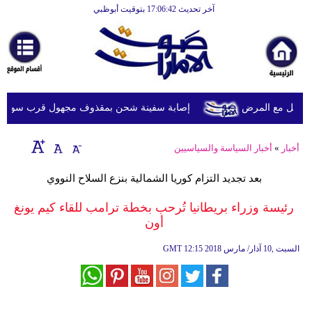
آخر تحديث 17:06:42 بتوقيت أبوظبي
الرئيسية
أخبارعاجلة
رياضة
ثقافة
ويل مع المرض
إصابة سفينة شحن بمقذوف مجهول قرب سواحل عُما
إقتصاد
أخبار
»
أخبار السياسة والسياسيين
فن
بعد تجديد التزام كوريا الشمالية بنزع السلاح النووي
وموسيقى
رئيسة وزراء بريطانيا تُرحب بخطة ترامب للقاء كيم يونغ
أزياء
أون
صحة
12:15 2018 السبت ,10 آذار/ مارس
GMT
وتغذية
سياحة