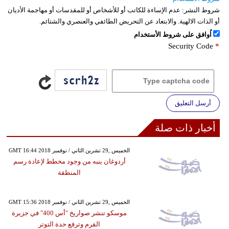
شروط النشر:
عدم الإساءة للكاتب أو للأشخاص أو للمقدسات أو مهاجمة الأديان
أو الذات الالهية. والابتعاد عن التحريض الطائفي والعنصري والشتائم.
اُوافق على شروط الأستخدام
Security Code
*
أرسل التعليق
أخبار ذات صلة
GMT 16:44 2018 الخميس ,29 تشرين الثاني / نوفمبر
أردوغان ينبه من وجود مخطط لإعادة رسم
المنطقة
GMT 15:36 2018 الخميس ,29 تشرين الثاني / نوفمبر
موسكو تنشر صواريخ "أس 400" في جزيرة
القرم وترفع حدة التوتر