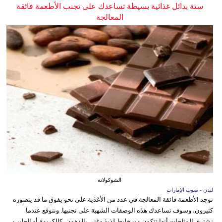
ستة بدائل غذائية بسيطة تساعدك على تجنب الأطعمة فائقة
المعالجة
الشوكولاتة
لندن - صوت الإمارات
توجد الأطعمة فائقة المعالجة في عدد من الأغذية على نحو يفوق ما قد يتصوره
كثيرون، وسوف تساعدك هذه الوصفات الشهية على تجنبها. ونتوقع عندما
نشتري المثلجات أنها تتكون من خليط لذيذ وغني بالدهون، كالكريمة أو الحليب،