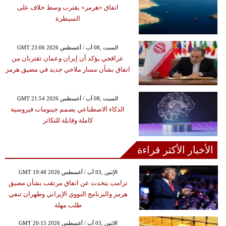
اتفاق «هرمز» يقترب وسط خلاف على
السيطرة
GMT 23:06 2026 السبت ,08 آب / أغسطس
عراقجي يؤكد أن إيران وعمان تقتربان من
اتفاق بشأن مسار ملاحي جديد في مضيق هرمز
GMT 21:54 2026 السبت ,08 آب / أغسطس
الذكاء الاصطناعي يصمم جينومات فيروسية
كاملة وقابلة للتكاثر
الأخبار الأكثر قراءة
GMT 19:48 2026 الإثنين ,03 آب / أغسطس
ترامب يتحدث عن اتفاق مرتقب بشأن مضيق
هرمز والبرنامج النووي الإيراني وطهران تنفي
طلب مهلة
GMT 20:15 2026 الإثنين ,03 آب / أغسطس