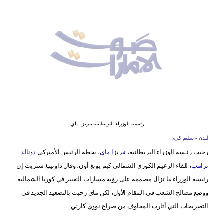
وسفر
ديكور
أخبار
إعلام
تعليم
مرأة
رئيسة الوزراء البريطانية تيريزا ماي
أزياء
لندن - سليم كرم
إسلامية
رحبت رئيسة الوزراء البريطانية،
تيريزا ماي
، بخطة الرئيس الأميركي
دونالد
ترامب
، للقاء الزعيم الكوري الشمالي كيم يونغ أون، وقال داونينغ ستريت إن
علوم
رئيسة الوزراء ما تزال مصممة على رؤية مسارات التغيير في كوريا الشمالية
وتكنولوجيا
ووضع مصالح الشعب في المقام الأول، لكن ماي رحبت بالتصعيد الجديد في
بيئة
التصريحات التي أثارت المخاوف من صراع نووي كارثي.