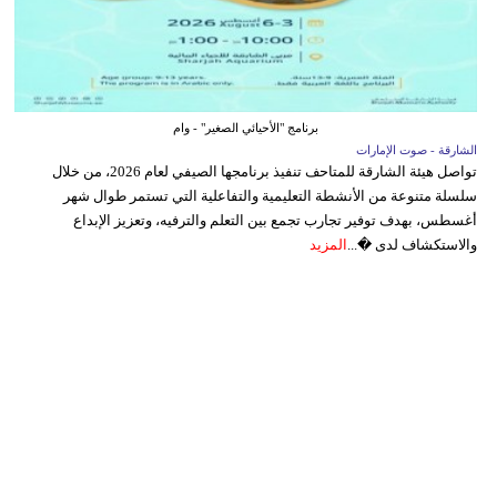
برنامج "الأحيائي الصغير" - وام
الشارقة - صوت الإمارات
تواصل هيئة الشارقة للمتاحف تنفيذ برنامجها الصيفي لعام 2026، من خلال
سلسلة متنوعة من الأنشطة التعليمية والتفاعلية التي تستمر طوال شهر
أغسطس، بهدف توفير تجارب تجمع بين التعلم والترفيه، وتعزيز الإبداع
والاستكشاف لدى �...
المزيد