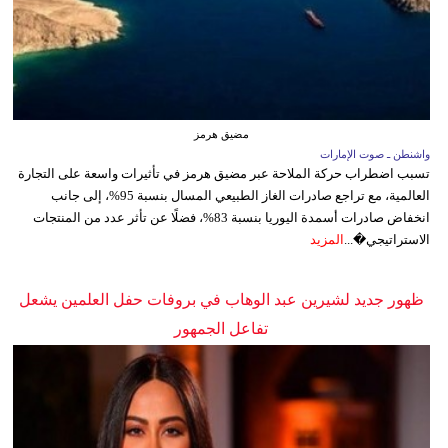
مضيق هرمز
واشنطن ـ صوت الإمارات
تسبب اضطراب حركة الملاحة عبر مضيق هرمز في تأثيرات واسعة على التجارة
العالمية، مع تراجع صادرات الغاز الطبيعي المسال بنسبة 95%، إلى جانب
انخفاض صادرات أسمدة اليوريا بنسبة 83%، فضلًا عن تأثر عدد من المنتجات
الاستراتيجي�...
المزيد
ظهور جديد لشيرين عبد الوهاب في بروفات حفل العلمين يشعل
تفاعل الجمهور