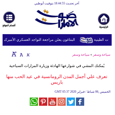
آخر تحديث 18:44:55 بتوقيت أبوظبي
الرئيسية
أخبارعاجلة
رياضة
ثقافة
البنتاغون يعلن مراجعة التواجد العسكري الأميركي في أو
إقتصاد
سياحة وسفر
»
سياحة وسفر
فن
يُمكنك المشي في شوارعها الهادئة وزيارة المزارات السياحية
وموسيقى
تعرف علي أجمل المدن الرومانسية في عيد الحب منها
أزياء
باريس
صحة
05:37 2020 الخميس ,06 شباط / فبراير
GMT
وتغذية
سياحة