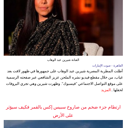
الفنانة شيرين عبد الوهاب
القاهرة - صوت الإمارات
أطلت المطربة المصرية شيرين عبد الوهاب على جمهورها في ظهور لافت بعد
غياب، من خلال مقطع فيديو نشره الملحن عزيز الشافعي عبر صفحته الرسمية
على موقع التواصل الاجتماعي "فيسبوك". وظهرت شيرين وهي تجري البروفات
لحفلها...
المزيد
ارتطام جزء ضخم من صاروخ سبيس إكس بالقمر فكيف سيؤثر
على الأرض