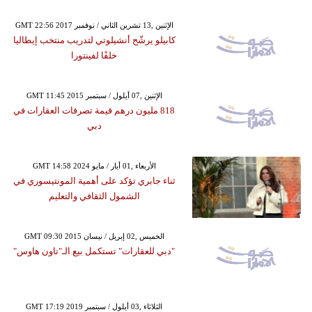
GMT 22:56 2017 الإثنين ,13 تشرين الثاني / نوفمبر
كابيلو يرشّح أنشيلوتي لتدريب منتخب إيطاليا
خلفًا لفينتورا
GMT 11:45 2015 الإثنين ,07 أيلول / سبتمبر
818 مليون درهم قيمة تصرفات العقارات في
دبي
GMT 14:58 2024 الأربعاء ,01 أيار / مايو
ثناء جابري تؤكد على أهمية المونتيسوري في
الشمول الثقافي والتعليم
GMT 09:30 2015 الخميس ,02 إبريل / نيسان
"دبي للعقارات" تستكمل بيع الـ"تاون هاوس"
GMT 17:19 2019 الثلاثاء ,03 أيلول / سبتمبر