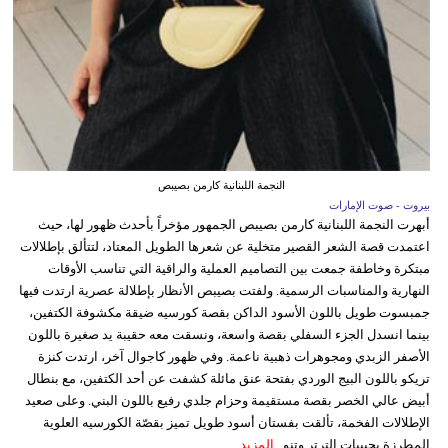
النجمة اللبنانية كارمن بصيبص
بيروت - صوت الإمارات
أبهرت النجمة اللبنانية كارمن بصيبص الجمهور مؤخراً بأحدث ظهور لها، حيث
اعتمدت قصة الشعر القصير متخلية عن شعرها الطويل المعتاد، لتتألق بإطلالات
مبتكرة وخاطفة جمعت بين التصاميم العملية والراقية التي تناسب الأوقات
النهارية والمناسبات الرسمية. ولفتت بصيبص الأنظار بإطلالة عصرية ارتدت فيها
جمبسوت طويل باللون الأسود الداكن بقصة كورسيه ضيقة مكشوفة الكتفين،
بينما انسدل الجزء السفلي بقصة واسعة، ونسقت معه حقيبة يد صغيرة باللون
الأصفر الزبدي ومجوهرات ذهبية ناعمة. وفي ظهور كاجوال آخر، ارتدت كنزة
تريكو باللون البيج الوردي بفتحة عنق مائلة كشفت عن أحد الكتفين، مع بنطال
أبيض عالي الخصر بقصة مستقيمة وحزام جلدي رفيع باللون البني. وعلى صعيد
الإطلالات الفخمة، تألقت بفستان أسود طويل تميز بقصّة الكورسيه العلوية
المطرزة بحبيبات الترتر وتنو...
المزيد