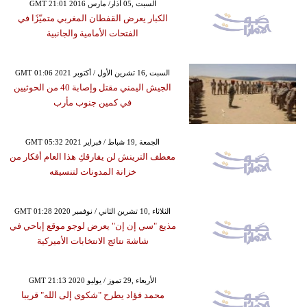
GMT 21:01 2016 السبت ,05 آذار/ مارس
الكبار يعرض القفطان المغربي متميّزًا في
الفتحات الأمامية والجانبية
GMT 01:06 2021 السبت ,16 تشرين الأول / أكتوبر
الجيش اليمني مقتل وإصابة 40 من الحوثيين
في كمين جنوب مأرب
GMT 05:32 2021 الجمعة ,19 شباط / فبراير
معطف الترينش لن يفارقكِ هذا العام أفكار من
خزانة المدونات لتنسيقه
GMT 01:28 2020 الثلاثاء ,10 تشرين الثاني / نوفمبر
مذيع "سي إن إن" يعرض لوجو موقع إباحي في
شاشة نتائج الانتخابات الأميركية
GMT 21:13 2020 الأربعاء ,29 تموز / يوليو
محمد فؤاد يطرح "شكوى إلى الله" قريبا