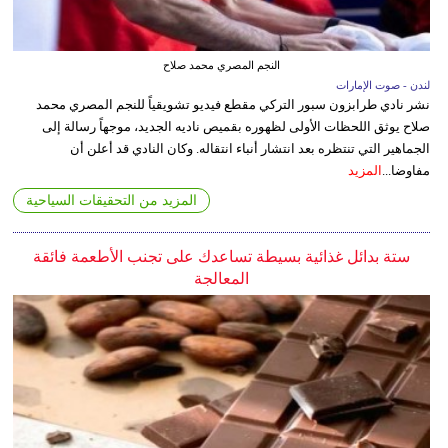
النجم المصري محمد صلاح
لندن - صوت الإمارات
نشر نادي طرابزون سبور التركي مقطع فيديو تشويقياً للنجم المصري محمد
صلاح يوثق اللحظات الأولى لظهوره بقميص ناديه الجديد، موجهاً رسالة إلى
الجماهير التي تنتظره بعد انتشار أنباء انتقاله. وكان النادي قد أعلن أن
مفاوضا...
المزيد
المزيد من التحقيقات السياحية
ستة بدائل غذائية بسيطة تساعدك على تجنب الأطعمة فائقة
المعالجة