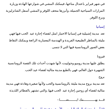
مدوَّنات
في شهر فبراير باعتدال مناخها، فيمكنك المشي في شوارعها الهادئة وزيارة
المزارات السياحية الجميلة، وأبرزها متحف اللوفر و المشي أسفل الشانزليزية
أبراج
وبرج اللوفر.
فيديو
إسبانيا
تعد مدينة إشبيلية في إسبانيا الاختيار امثل لقضاء إجازة عيد الحب فيها فهي
سيارات
مليئة بالمناظر الطبيعية الفريدة و الهندسة المعمارية الرائعة ويمكنك التقاط
بعض الصور الرومانسية فيها التي لا تنسى .
فيرونا
يطلق عليها مدينة روميو وجولييت، لأنها شهدت أحداث تلك القصة الرومانسية
الشهيرة حول العالم، فهي بالطبع مدينة مثالية لقضاء عيد الحب.
بروج
تعد مدينة بروج مدينة مليئة بالرومانسية والحب ولأنها صغيرة وهادئة فهي مدينة
مثالية لقضاء أي زوجين إجازة عيد الحب فيها، والتي تشتهر بالفطائر اللذيذة
قـــد يهــــــــــــمك ايــــــــضــــــا:-
10 أسرار تجذبك للملاذ الباريسي الأروع مع فندق "لو رويال مونسو"