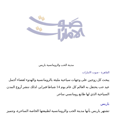
وسفر
ديكور
أخبار
إعلام
تعليم
مرأة
مدينة الحب والرومانسية باريس
أزياء
القاهرة - صوت الامارات
إسلامية
يبحث كل زوجين على وجهات سياحية مليئة بالرومانسية والهدوء لقضاء أجمل
عيد حب يحتفل به العالم كل عام يوم 14 شباط/فبراير، لذلك ننشر أروع المدن
علوم
السياحية الذي لها طابع رومانسي ساحر.
وتكنولوجيا
باريس
بيئة
تشتهر باريس بأنها مدينة الحب والرومانسية لطبيعتها الخاصة الساحرة، وتتميز