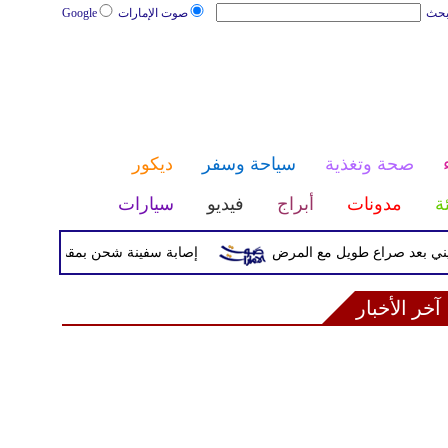
بحث
صوت الإمارات
Google
صحة وتغذية
سياحة وسفر
ديكور
ئة
مدونات
أبراج
فيديو
سيارات
عد صراع طويل مع المرض
إصابة سفينة شحن بمقذوف مجهول قرب سو
آخر الأخبار