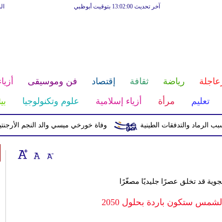
آخر تحديث 13:02:00 بتوقيت أبوظبي
ال
عاجلة
رياضة
ثقافة
إقتصاد
فن وموسيقى
أزياء
تعليم
مرأة
أزياء إسلامية
علوم وتكنولوجيا
بي
وفاة خورخي ميسي والد النجم الأرجنتيني ب
​جوية​ قد تخلق عصرًا جليديًا مصغّرًا ​
لشمس ستكون باردة بحلول 2050