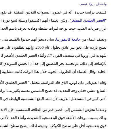
واشنطن ـ رولا عيسى
كشفت دراسة جديدة، أنّه في غضون السنوات الثلاثين المقبلة، قد تكو
"
العصر الجليدي المصغر
غرار ضربات القلب، حيث تواجه فترات نشطة وهادئة تعرف باسم الحد ال
ويعتقد علماء من
جامعة كاليفورنيا
، سان دييغو أنهم حددوا بالضبط متى 
تصبح باردة على نحو غير عادي بحلو
شُهدت في أوروبا في منتصف القرن 17، وأثنا
الجليد، وقال العلماء أن الظروف الجوية خلال هذا الوقت كانت مشابهة إ
وقام الفيزيائي دان لوبن، الذي قاد الدراسة، بتحليل " العصر الجليدي ا
السابع عشر، فعلى وجه التحديد، قد تصبح الشمس معتمة بكثير مما نراه عا
أدنى كبير في المستقبل القريب لأن نمط البقع الشمسية الهابطة في الد
وعندما تتعرّض الشمس إلى أقصى قدر من الطاقة الشمسية، فإن الاند
وذلك بسبب موجات الأشعة فوق البنفسجية الشديدة، وأثناء الحد الأد
فوق بنفسجية أقل على سطح الكوكب، ونتيجة لذلك، يصبح سطح الشمس أكث