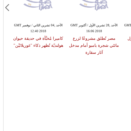
يس ,25 تشرين الأول / أكتوبر GMT
الأحد ,28 تشرين الأول / أكتوبر GMT
الأحد ,04 تشرين الثاني / نوفمبر GMT
12:40 2018
16:06 2018
ل
مصر تُطلق مشروعًا لزرع
كاميرا مُخبَّأة في حديقة حيوان
مائتَي شجرة بامبو أمام مدخل
هولنديّة تُظهر ذكاء "غوريلاتَيْن"
آثار سقارة