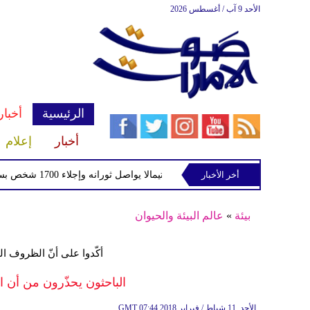
الأحد 9 آب / أغسطس 2026
الرئيسية
أخبار
أخبار
إعلام
أخر الأخبار
بركان فويجو في جواتيمالا يواصل ثورانه وإجلاء 1700 شخص بسبب الرماد والتدفقات الطينية
بيئة
»
عالم البيئة والحيوان
​أكّدوا على أنّ ال​ظروف ​ال
الباحثون يحذّرون من أن ا
07:44 2018 الأحد ,11 شباط / فبراير
GMT