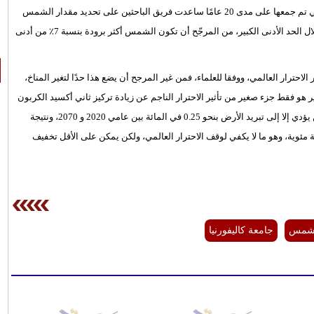
سيحدث الحد الأدنى للطاقة الشمسية المقبل، لكن البيانات الجديدة التي تم جمعها على مدى 20 عامًا ساعدت فريق الباحثين على تحديد مقدار الشمس
التي يمكن أن تكون خافتة خلال الحد الأدنى الكبير، وأوضح العلماء أنه خلال الحد الأدنى الكبير، من المرجّح أن تكون الشمس أكثر برودة بنسبة 7٪ من أدنى
احترار العالمي، ووفقا للعلماء، فمن غير المرجح أن يضع هذا حدًا لتغير المناخ،
بير هو فقط جزء صغير من تأثير الاحترار الناجم عن زيادة تركيز ثاني أكسيد الكربون
في الغلاف الجوي" وفقا للدراسة، ويقدر العلماء أن الحد الأدنى الكبير لن يؤدي إلا إلى تبريد الأرض بنحو 0.25 في المائة بين عامي 2020 و 2070، ونتيجة
ئوية، وهو ما لا يكفي لوقف الاحترار العالمي، ولكن يمكن على الأقل تخفيف
شمس
جامعة كاليفورنيا