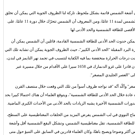
ن أشعة الشمس قاتمة بشكل ملحوظ، تاركة لنا الظروف الجوية التي يمكن أن تخلق
"، وبيّن العلماء أنهم اكتشفوا وسيلة لتتبع دورة الشمس لمدة 11 عامًا، ومن المعروف أن الشمس تتحرّك خلال دورة 11 عامًا، على
أقصى للطاقة الشمسية والحد الأدنى لها
يمكن حدوث الحد الأدنى للطاقة الشمسية القادمة، قائلين أن الشمس يمكن أن
ل عام 2050، وإنهم يطلقون على فترة البرد المقبلة "الحد الأدنى الكبير"، حيث الظروف الجوية يمكن أن تشابه تلك التي
ء العصر الجليدي الأصغر كانت درجات الحرارة منخفضة بما فيه الكفاية لتتسبب في تجمد نهر التايمز في لندن،
بالإضافة إلى ذلك، تم تجميد بحر البلطيق إلى حد أن الجيش السويدي كان قادرا على غزو الدنمارك في 1658 سيرا على الأقدام من خلال مسيرة عبر
لى "العصر الجليدي المصغر".
لأصغر" وأكّد أنّه "قد نواجه ظروف أسوأ من تلك التي وقعت خلال منتصف القرن
دة خلال الحد الأدنى للطاقة الشمسية"، ويتوقع العلماء أن هناك احتمالا كبيرا بحد
ورات الشمسية الأخيرة يشبه الزيادات بالحد الأدنى من الأحداث الكبرى الماضية.
ماج النووي في لب الشمس يفرض المزيد من الحلقات المغناطيسية على السطح،
نى للطاقة الشمسية، تقل مغناطيسية الشمس، وتشكل البقع الشمسية أقل وأشعة
ر وضوحا ويصبح باهتًا، وكان العلماء قادرين في السابق على التنبؤ حول متى