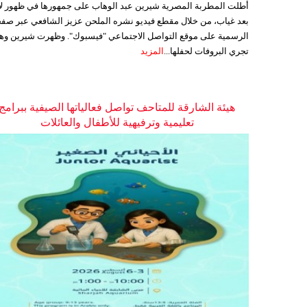
أطلت المطربة المصرية شيرين عبد الوهاب على جمهورها في ظهور ل
بعد غياب، من خلال مقطع فيديو نشره الملحن عزيز الشافعي عبر صفح
الرسمية على موقع التواصل الاجتماعي "فيسبوك". وظهرت شيرين وه
تجري البروفات لحفلها...
المزيد
هيئة الشارقة للمتاحف تواصل فعالياتها الصيفية ببرامج
تعليمية وترفيهية للأطفال والعائلات