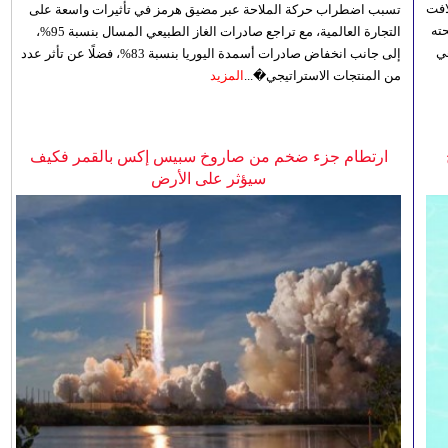
افت
تسبب اضطراب حركة الملاحة عبر مضيق هرمز في تأثيرات واسعة على
ته
التجارة العالمية، مع تراجع صادرات الغاز الطبيعي المسال بنسبة 95%،
ي
إلى جانب انخفاض صادرات أسمدة اليوريا بنسبة 83%، فضلًا عن تأثر عدد
من المنتجات الاستراتيجي�...
المزيد
ارتطام جزء ضخم من صاروخ سبيس إكس بالقمر فكيف
سيؤثر على الأرض