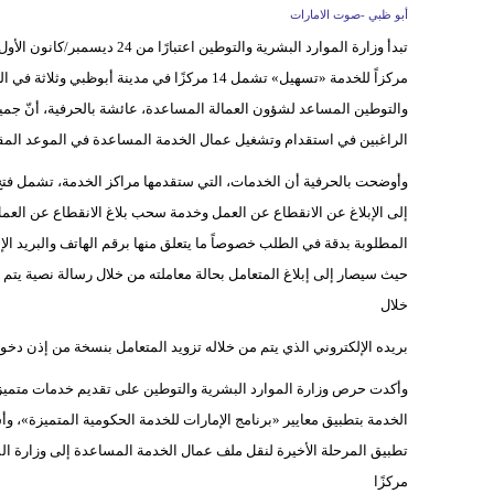
أبو ظبي -صوت الامارات
تبدأ وزارة الموارد البشرية والتوطين اعتبارًا من 24 ديسمبر/كانون الأول الجاري تقديم خدمات
مركزاً للخدمة «تسهيل» تشمل 14 مركزًا في مدينة
والتوطين المساعد لشؤون العمالة المساعدة، عائشة بالحرفية، أنّ جميع 
الراغبين في استقدام وتشغيل عمال الخدمة المساعدة في الموعد المق
وأوضحت بالحرفية أن الخدمات، التي ستقدمها مراكز الخدمة، تشمل فتح
إلى الإبلاغ عن الانقطاع عن العمل وخدمة سحب بلاغ الانقطاع عن العمل
المطلوبة بدقة في الطلب خصوصاً ما يتعلق منها برقم الهاتف والبريد الإل
حيث سيصار إلى إبلاغ المتعامل بحالة معاملته من خلال رسالة نصية يتم 
خلال
بريده الإلكتروني الذي يتم من خلاله تزويد المتعامل بنسخة من إذن دخول
وأكدت حرص وزارة الموارد البشرية والتوطين على تقديم خدمات متميزة 
الخدمة بتطبيق معايير «برنامج الإمارات للخدمة الحكومية المتميزة»،
مركزًا