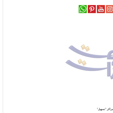
راكز "تسهيل"