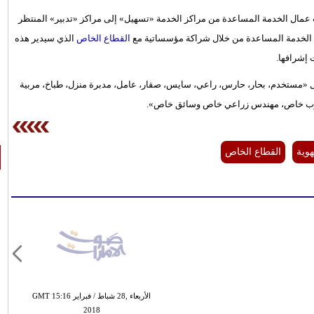
عمال الخدمة المساعدة من مراكز الخدمة «تسهيل» إلى مراكز «تدبير» المنتظر
ل الخدمة المساعدة من خلال شراكة مؤسساتية مع
القطاع الخاص
الذي سيدير هذه
 إشرافها.
18 نوعاً للمهن المساعدة تشمل «مستخدم، بحار، حارس، راعي، سايس، صقار، عامل، مدبرة منزل، طباخ، مربية
وب خاص، مهندس زراعي خاص وسائق خاص».
هوية
القطاع الخاص
الأربعاء ,28 شباط / فبراير GMT 15:16
2018