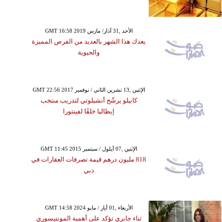
GMT 16:58 2019 الأحد ,31 آذار/ مارس
يعدك هذا الشهر بالعديد من الفرص المميزة
والحيوية
GMT 22:56 2017 الإثنين ,13 تشرين الثاني / نوفمبر
كابيلو يرشّح أنشيلوتي لتدريب منتخب
إيطاليا خلفًا لفينتورا
GMT 11:45 2015 الإثنين ,07 أيلول / سبتمبر
818 مليون درهم قيمة تصرفات العقارات في
دبي
GMT 14:58 2024 الأربعاء ,01 أيار / مايو
ثناء جابري تؤكد على أهمية المونتيسوري