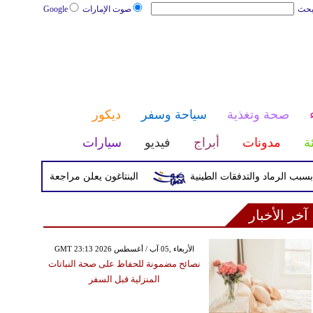
بحث
صوت الإمارات
Google
صحة وتغذية
سياحة وسفر
ديكور
ئة
مدونات
أبراج
فيديو
سيارات
البنتاغون يعلن مراجعة التواجد العسكري ال
آخر الأخبار
GMT 23:13 2026 الأربعاء ,05 آب / أغسطس
نصائح مضمونة للحفاظ على صحة النباتات
المنزلية قبل السفر