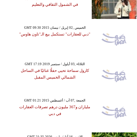
في الشمول الثقافي والتعليم
GMT 09:30 2015 الخميس ,02 إبريل / نيسان
"دبي للعقارات" تستكمل بيع الـ"تاون هاوس"
GMT 17:19 2019 الثلاثاء ,03 أيلول / سبتمبر
كارول سماحة تحيى حفلًا غنائيًا في الساحل
الشمالي الخميس المقبل
GMT 01:21 2015 الجمعة ,07 آب / أغسطس
ملياران و367 مليون درهم تصرفات العقارات
في دبي
GMT 21:35 2026 الإثنين ,16 آذار/ مارس