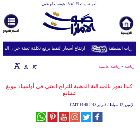
آخر تحديث 15:40:55 بتوقيت أبوظبي
الرئيسية
أخبارعاجلة
رياضة
ثقافة
طورات المنطقة
ارتفاع أسعار النفط يرفع تكلفة تعبئة خزان الديزل في بريطانيا إلى
إقتصاد
رياضة
»
رياضة عالمية
فن
وموسيقى
كندا تفوز بالميدالية الذهبية للتزلج الفني في أولمبياد بيونغ
تشانغ
أزياء
14:40 2018 الإثنين ,12 شباط / فبراير
GMT
صحة
وتغذية
سياحة