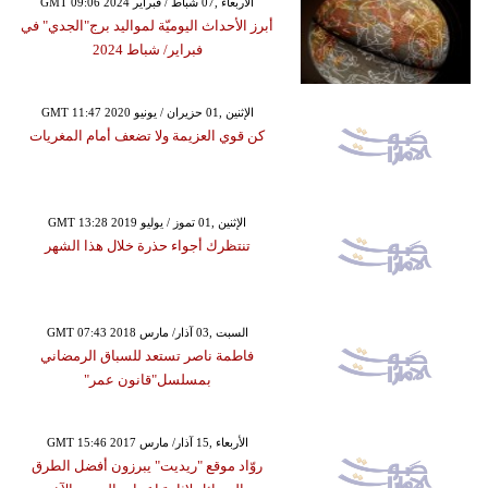
GMT 09:06 2024 الأربعاء ,07 شباط / فبراير
أبرز الأحداث اليوميّة لمواليد برج"الجدي" في
فبراير/ شباط 2024
GMT 11:47 2020 الإثنين ,01 حزيران / يونيو
كن قوي العزيمة ولا تضعف أمام المغريات
GMT 13:28 2019 الإثنين ,01 تموز / يوليو
تنتظرك أجواء حذرة خلال هذا الشهر
GMT 07:43 2018 السبت ,03 آذار/ مارس
فاطمة ناصر تستعد للسباق الرمضاني
بمسلسل"قانون عمر"
GMT 15:46 2017 الأربعاء ,15 آذار/ مارس
روّاد موقع "ريديت" يبرزون أفضل الطرق