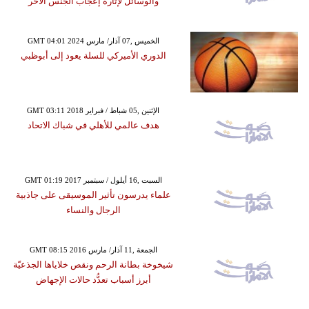
والوسائل لإثارة إعجاب الجنس الآخر
GMT 04:01 2024 الخميس ,07 آذار/ مارس
الدوري الأميركي للسلة يعود إلى أبوظبي
GMT 03:11 2018 الإثنين ,05 شباط / فبراير
هدف عالمي للأهلي في شباك الاتحاد
GMT 01:19 2017 السبت ,16 أيلول / سبتمبر
علماء يدرسون تأثير الموسيقى على جاذبية
الرجال والنساء
GMT 08:15 2016 الجمعة ,11 آذار/ مارس
شيخوخة بطانة الرحم ونقص خلاياها الجذعيّة
أبرز أسباب تعدُّد حالات الإجهاض