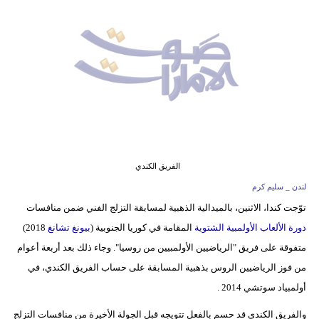
وسفر
ديكور
أخبار
إعلام
تعليم
مرأة
الفريق الكندي
لندن _ سليم كرم
أزياء
توّجت كندا، الاثنين، بالميدالية الذهبية لمسابقة التزلج الفني ضمن منافسات
إسلامية
دورة الألعاب الأولمبية الشتوية
المقامة في كوريا الجنوبية (
بيونغ تشانغ
2018)
علوم
متفوقة على فريق "الرياضيين الأولمبيين من روسيا". وجاء ذلك بعد أربعة أعوام
وتكنولوجيا
من فوز الرياضيين الروس بذهبية المسابقة على حساب الفريق الكندي، في
أولمبياد سوتشي 2014 .
بيئة
والفريق الكندي قد حسم بالفعل تتويجه قبل الجولة الأخيرة من منافسات التزلج