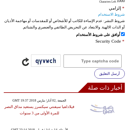
: Characters Left
*
إلزامي
شروط الاستخدام
شروط النشر:
عدم الإساءة للكاتب أو للأشخاص أو للمقدسات أو مهاجمة الأديان
أو الذات الالهية. والابتعاد عن التحريض الطائفي والعنصري والشتائم.
اُوافق على شروط الأستخدام
Security Code
*
أرسل التعليق
أخبار ذات صلة
GMT 19:37 2018 الجمعة ,02 آذار/ مارس
فيلادلفيا سيفنتي سيكسرز يستعيد مذاق النصر
للمرة الأولى من 3 سنوات
GMT 23:14 2018 الأربعاء ,14 شباط / فبراير