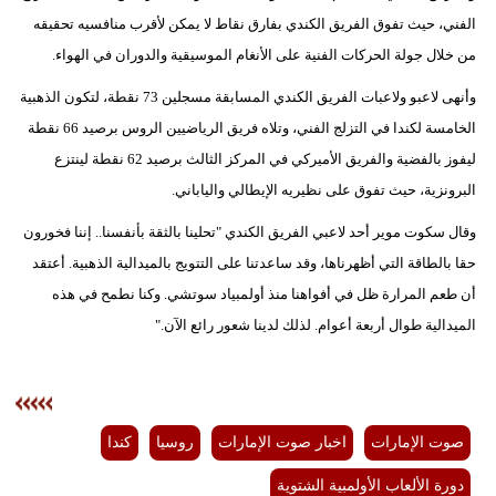
مدوَّنات
الفني، حيث تفوق الفريق الكندي بفارق نقاط لا يمكن لأقرب منافسيه تحقيقه
من خلال جولة الحركات الفنية على الأنغام الموسيقية والدوران في الهواء.
أبراج
وأنهى لاعبو ولاعبات الفريق الكندي المسابقة مسجلين 73 نقطة، لتكون الذهبية
فيديو
الخامسة لكندا في التزلج الفني، وتلاه فريق الرياضيين الروس برصيد 66 نقطة
ليفوز بالفضية والفريق الأميركي في المركز الثالث برصيد 62 نقطة لينتزع
سيارات
البرونزية، حيث تفوق على نظيريه الإيطالي والياباني.
وقال سكوت موير أحد لاعبي الفريق الكندي "تحلينا بالثقة بأنفسنا.. إننا فخورون
حقا بالطاقة التي أظهرناها، وقد ساعدتنا على التتويج بالميدالية الذهبية. أعتقد
أن طعم المرارة ظل في أفواهنا منذ أولمبياد سوتشي. وكنا نطمح في هذه
الميدالية طوال أربعة أعوام. لذلك لدينا شعور رائع الآن."
صوت الإمارات
اخبار صوت الإمارات
روسيا
كندا
دورة الألعاب الأولمبية الشتوية