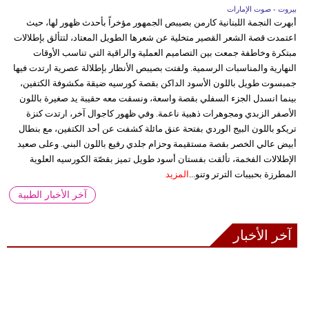
بيروت - صوت الإمارات
أبهرت النجمة اللبنانية كارمن بصيبص الجمهور مؤخراً بأحدث ظهور لها، حيث
اعتمدت قصة الشعر القصير متخلية عن شعرها الطويل المعتاد، لتتألق بإطلالات
مبتكرة وخاطفة جمعت بين التصاميم العملية والراقية التي تناسب الأوقات
النهارية والمناسبات الرسمية. ولفتت بصيبص الأنظار بإطلالة عصرية ارتدت فيها
جمبسوت طويل باللون الأسود الداكن بقصة كورسيه ضيقة مكشوفة الكتفين،
بينما انسدل الجزء السفلي بقصة واسعة، ونسقت معه حقيبة يد صغيرة باللون
الأصفر الزبدي ومجوهرات ذهبية ناعمة. وفي ظهور كاجوال آخر، ارتدت كنزة
تريكو باللون البيج الوردي بفتحة عنق مائلة كشفت عن أحد الكتفين، مع بنطال
أبيض عالي الخصر بقصة مستقيمة وحزام جلدي رفيع باللون البني. وعلى صعيد
الإطلالات الفخمة، تألقت بفستان أسود طويل تميز بقصّة الكورسيه العلوية
المطرزة بحبيبات الترتر وتنو...
المزيد
آخر الأخبار الطبية
آخر الأخبار