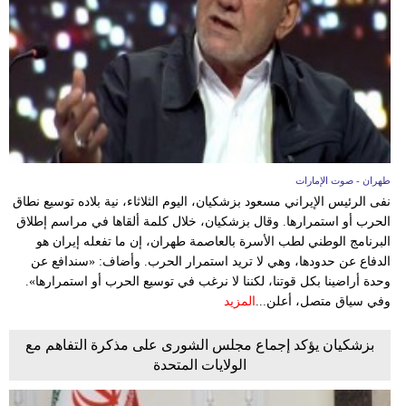
وسفر
ديكور
أخبار
إعلام
تعليم
طهران - صوت الإمارات
نفى الرئيس الإيراني مسعود بزشكيان، اليوم الثلاثاء، نية بلاده توسيع نطاق
مرأة
الحرب أو استمرارها. وقال بزشكيان، خلال كلمة ألقاها في مراسم إطلاق
البرنامج الوطني لطب الأسرة بالعاصمة طهران، إن ما تفعله إيران هو
أزياء
الدفاع عن حدودها، وهي لا تريد استمرار الحرب. وأضاف: «سندافع عن
إسلامية
وحدة أراضينا بكل قوتنا، لكننا لا نرغب في توسيع الحرب أو استمرارها».
وفي سياق متصل، أعلن...
المزيد
علوم
وتكنولوجيا
بزشكيان يؤكد إجماع مجلس الشورى على مذكرة التفاهم مع
الولايات المتحدة
بيئة