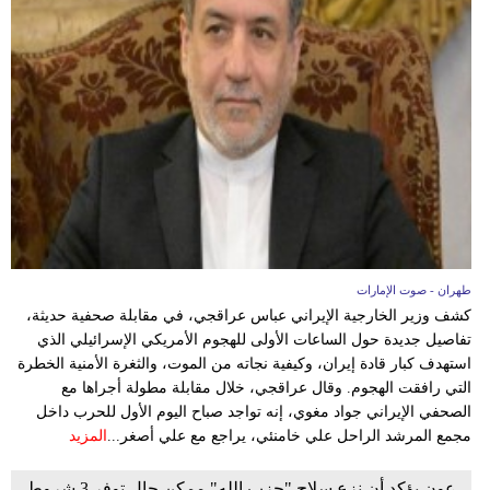
طهران - صوت الإمارات
كشف وزير الخارجية الإيراني عباس عراقجي، في مقابلة صحفية حديثة،
تفاصيل جديدة حول الساعات الأولى للهجوم الأمريكي الإسرائيلي الذي
استهدف كبار قادة إيران، وكيفية نجاته من الموت، والثغرة الأمنية الخطرة
التي رافقت الهجوم. وقال عراقجي، خلال مقابلة مطولة أجراها مع
الصحفي الإيراني جواد مغوي، إنه تواجد صباح اليوم الأول للحرب داخل
مجمع المرشد الراحل علي خامنئي، يراجع مع علي أصغر...
المزيد
عون يؤكد أن نزع سلاح "حزب الله" ممكن حال توفر 3 شروط