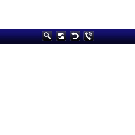
الرئيسية
أخبارعاجلة
رياضة
ثقافة
إقتصاد
فن
وموسيقى
أزياء
صحة وتغذية
سياحة وسفر
ديكور
أخبار
إعلام
تعليم
مرأة
علوم وتكنولوجيا
بيئة
مدونات
أبراج
فيديو
سيارات
Maintained and developed by Arabs Today Group SAL
جميع الحقوق محفوظة لمجموعة العرب اليوم الاعلامية 2025 ©