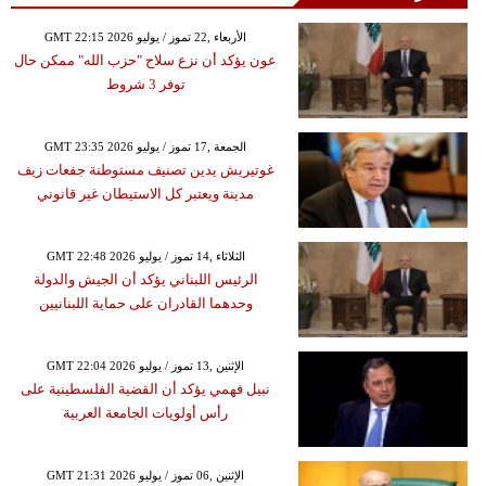
GMT 22:15 2026 الأربعاء ,22 تموز / يوليو
عون يؤكد أن نزع سلاح "حزب الله" ممكن حال
توفر 3 شروط
GMT 23:35 2026 الجمعة ,17 تموز / يوليو
غوتيريش يدين تصنيف مستوطنة جفعات زيف
مدينة ويعتبر كل الاستيطان غير قانوني
GMT 22:48 2026 الثلاثاء ,14 تموز / يوليو
الرئيس اللبناني يؤكد أن الجيش والدولة
وحدهما القادران على حماية اللبنانيين
GMT 22:04 2026 الإثنين ,13 تموز / يوليو
نبيل فهمي يؤكد أن القضية الفلسطينية على
رأس أولويات الجامعة العربية
GMT 21:31 2026 الإثنين ,06 تموز / يوليو