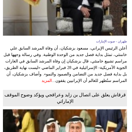
طهران - صوت الإمارات
أعلن الرئيس الإيراني، مسعود بزشكيان، أن وفاة المرشد السابق علي
خامنئي، تمثل بداية فصل جديد من الوحدة الوطنية. وفي رسالة وجهها قبل
مراسم تشييع خامنئي، قال بزشكيان إن وفاة المرشد السابق في الغارات
الجوية الأمريكية- الإسرائيلية في 28 فبراير الماضي «ليست نهاية الطريق،
بل بداية فصل جديد من التضامن والصمود والنمو». وأضاف بزشكيان، أن
المراسم ستُظهر للعالم أن الإيرانيين يقفون...
المزيد
قرقاش يعلق على اتصال بن زايد وعراقجي ويؤكد وضوح الموقف
الإماراتي