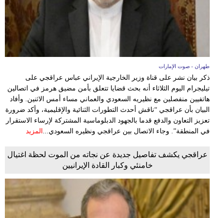
طهران - صوت الإمارات
ذكر بيان نشر على قناة وزير الخارجية الإيراني عباس عراقجي على
تيليجرام اليوم الثلاثاء أنه بحث قضايا تتعلق بأمن مضيق هرمز في اتصالين
هاتفيين منفصلين مع نظيريه السعودي والعماني مساء أمس الاثنين. وأفاد
البيان بأن عراقجي “ناقش أحدث التطورات الثنائية والإقليمية، وأكد ضرورة
تعزيز التعاون والدفع قدما بالجهود الدبلوماسية المشتركة لإرساء الاستقرار
في المنطقة”. وجاء الاتصال بين عراقجي ونظيره السعودي...
المزيد
عراقجي يكشف تفاصيل جديدة عن نجاته من الموت لحظة اغتيال
خامنئي وكبار القادة الإيرانيين