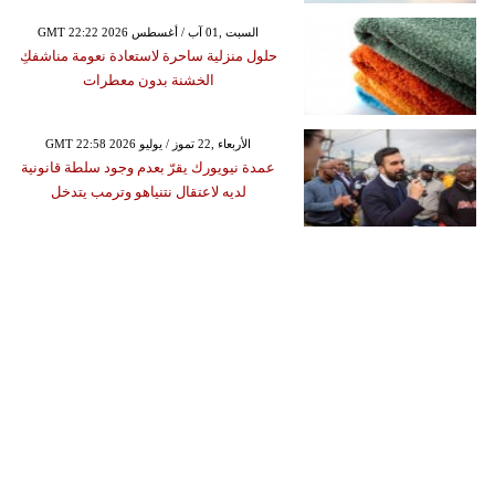
GMT 22:22 2026 السبت ,01 آب / أغسطس
حلول منزلية ساحرة لاستعادة نعومة مناشفكِ
الخشنة بدون معطرات
GMT 22:58 2026 الأربعاء ,22 تموز / يوليو
عمدة نيويورك يقرّ بعدم وجود سلطة قانونية
لديه لاعتقال نتنياهو وترمب يتدخل