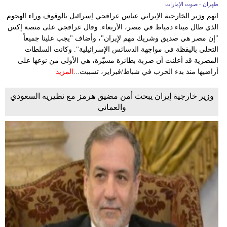
طهران - صوت الإمارات
اتهم وزير الخارجية الإيراني عباس عراقجي إسرائيل بالوقوف وراء الهجوم
الذي طال ميناء دمياط في مصر، الأربعاء. وقال عراقجي على منصة إكس
"إن مصر هي صديق وشريك مهم لإيران"، وأضاف "يجب علينا جميعاً
التحلي باليقظة في مواجهة الدسائس الإسرائيلية". وكانت السلطات
المصرية قد أعلنت أن ضربة بطائرة مسيّرة، هي الأولى من نوعها على
أراضيها منذ بدء الحرب في شباط/فبراير، تسببت...
المزيد
وزير خارجية إيران يبحث أمن مضيق هرمز مع نظيريه السعودي
والعماني