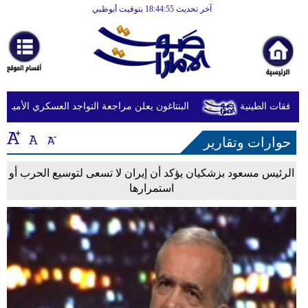
آخر تحديث 18:44:55 بتوقيت أبوظبي
الرئيسية
أخبارعاجلة
رياضة
ثقافة
البنتاغون يعلن مراجعة التواجد العسكري الأميركي في 
إقتصاد
حوارات وتقارير
فن
الرئيس مسعود بزشكيان يؤكد أن إيران لا تسعى لتوسيع الحرب أو
وموسيقى
استمرارها
أزياء
صحة
وتغذية
سياحة