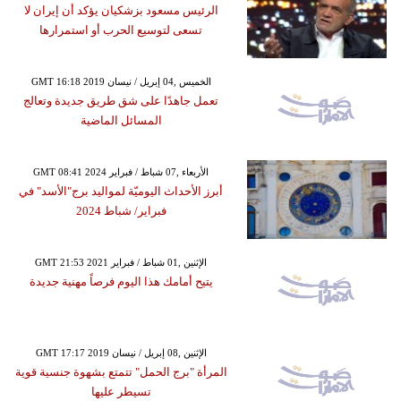
الرئيس مسعود بزشكيان يؤكد أن إيران لا
تسعى لتوسيع الحرب أو استمرارها
GMT 16:18 2019 الخميس ,04 إبريل / نيسان
تعمل جاهدًا على شق طريق جديدة وتعالج
المسائل الماضية
GMT 08:41 2024 الأربعاء ,07 شباط / فبراير
أبرز الأحداث اليوميّة لمواليد برج"الأسد" في
فبراير/ شباط 2024
GMT 21:53 2021 الإثنين ,01 شباط / فبراير
يتيح أمامك هذا اليوم فرصاً مهنية جديدة
GMT 17:17 2019 الإثنين ,08 إبريل / نيسان
المرأة "برج الحمل" تتمتع بشهوة جنسية قوية
تسيطر عليها