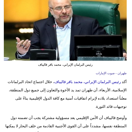
وسفر
ديكور
أخبار
إعلام
تعليم
رئيس البرلمان الإيراني، محمد باقر قاليباف
مرأة
طهران - صوت الإمارات
أزياء
أكد
رئيس البرلمان الإيراني، محمد باقر قاليباف
، خلال اجتماع اتحاد البرلمانات
إسلامية
الإسلامية، الأربعاء، أن طهران تمد يد الأخوة والتعاون إلى جميع دول المنطقة،
معلناً استعداد بلاده لإبرام اتفاقيات أمنية مع كافة الدول الإقليمية بناءً على
علوم
توجيهات قائد الثورة.
وتكنولوجيا
وأوضح قاليباف أن الأمن الإقليمي يعد مسؤولية مشتركة يجب أن تضمنه دول
بيئة
المنطقة نفسها، مشدداً على أن القوى الأجنبية القادمة من خلف البحار لا يمكنها