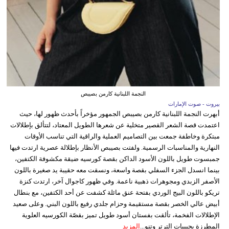
النجمة اللبنانية كارمن بصيبص
بيروت - صوت الإمارات
أبهرت النجمة اللبنانية كارمن بصيبص الجمهور مؤخراً بأحدث ظهور لها، حيث
اعتمدت قصة الشعر القصير متخلية عن شعرها الطويل المعتاد، لتتألق بإطلالات
مبتكرة وخاطفة جمعت بين التصاميم العملية والراقية التي تناسب الأوقات
النهارية والمناسبات الرسمية. ولفتت بصيبص الأنظار بإطلالة عصرية ارتدت فيها
جمبسوت طويل باللون الأسود الداكن بقصة كورسيه ضيقة مكشوفة الكتفين،
بينما انسدل الجزء السفلي بقصة واسعة، ونسقت معه حقيبة يد صغيرة باللون
الأصفر الزبدي ومجوهرات ذهبية ناعمة. وفي ظهور كاجوال آخر، ارتدت كنزة
تريكو باللون البيج الوردي بفتحة عنق مائلة كشفت عن أحد الكتفين، مع بنطال
أبيض عالي الخصر بقصة مستقيمة وحزام جلدي رفيع باللون البني. وعلى صعيد
الإطلالات الفخمة، تألقت بفستان أسود طويل تميز بقصّة الكورسيه العلوية
المطرزة بحبيبات الترتر وتنو...
المزيد