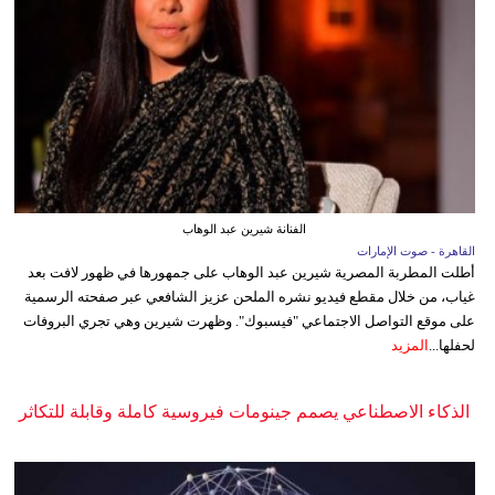
الفنانة شيرين عبد الوهاب
القاهرة - صوت الإمارات
أطلت المطربة المصرية شيرين عبد الوهاب على جمهورها في ظهور لافت بعد
غياب، من خلال مقطع فيديو نشره الملحن عزيز الشافعي عبر صفحته الرسمية
على موقع التواصل الاجتماعي "فيسبوك". وظهرت شيرين وهي تجري البروفات
لحفلها...
المزيد
الذكاء الاصطناعي يصمم جينومات فيروسية كاملة وقابلة للتكاثر