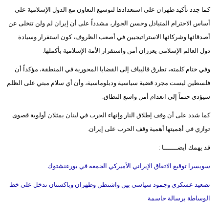
كما جدد تأكيد طهران على استعدادها لتوسيع التعاون مع الدول الإسلامية على
أساس الاحترام المتبادل وحسن الجوار، مشدداً على أن إيران لم ولن تتخلى عن
أصدقائها وشركائها الاستراتيجيين في أصعب الظروف، كون استقرار وسيادة
دول العالم الإسلامي يعززان أمن واستقرار الأمة الإسلامية بأكملها.
وفي ختام كلمته، تطرق قاليباف إلى القضايا المحورية في المنطقة، مؤكداً أن
فلسطين ليست مجرد قضية سياسية ودبلوماسية، وأن أي سلام مبني على الظلم
سيؤدي حتماً إلى انعدام أمن واسع النطاق.
كما شدد على أن وقف إطلاق النار وإنهاء الحرب في لبنان يمثلان أولوية قصوى
توازي في أهميتها أهمية وقف الحرب على إيران.
قد يهمك أيضـــــــا :
سويسرا توقيع الاتفاق الإيراني الأميركي الجمعة في بورغنشتوك
تصعيد عسكري وجمود سياسي بين واشنطن وطهران وباكستان تدخل على خط
الوساطة برسالة حاسمة