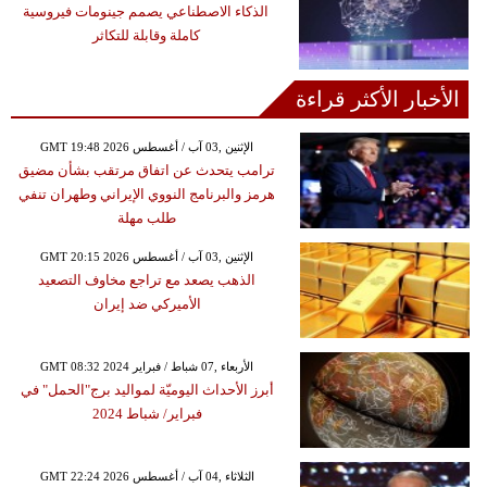
الذكاء الاصطناعي يصمم جينومات فيروسية
كاملة وقابلة للتكاثر
الأخبار الأكثر قراءة
GMT 19:48 2026 الإثنين ,03 آب / أغسطس
ترامب يتحدث عن اتفاق مرتقب بشأن مضيق
هرمز والبرنامج النووي الإيراني وطهران تنفي
طلب مهلة
GMT 20:15 2026 الإثنين ,03 آب / أغسطس
الذهب يصعد مع تراجع مخاوف التصعيد
الأميركي ضد إيران
GMT 08:32 2024 الأربعاء ,07 شباط / فبراير
أبرز الأحداث اليوميّة لمواليد برج"الحمل" في
فبراير/ شباط 2024
GMT 22:24 2026 الثلاثاء ,04 آب / أغسطس