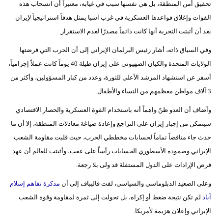
تحقيق أمن المنطقة، بل هي نفسها سبب في غيابه، معتبراً أن انسحاب هذه
مدوَّنات
القوات وإغلاق قواعدها العسكرية في غرب آسيا يمثل هدفاً استراتيجياً لإيران
أبراج
بعد أن أثبتت التجربة أنها كانت دائماً مصدرًا لعدم الاستقرار.
فيديو
وفي السياق ذاته، أشار رئيس البرلمان الإيراني إلى أن الحرب التي فرضتها
الولايات المتحدة والكيان الصهيوني على إيران طيلة 40 يوماً كانت عملاً إجرامياً،
سيارات
أسفر عن استشهاد المرشد الأعلى للثورة، وعدد من كبار المسؤولين، وأكثر من
3 آلاف مواطن معظمهم من النساء والأطفال.
وأضاف أن العدو ظنّ واهماً أنه باستخدام القوة العسكرية والحصار الاقتصادي
سيتمكن من إجبار إيران على التراجع وإعادة صياغة معادلات المنطقة، إلا أن ما
حدث جاء مناقضاً تماماً لحسابات مخططي الحرب، حيث قلبت مقاومة الشعب
الإيراني وصموده الأسطوري الحسابات رأساً على عقب، وأثبتت للعالم أن عهد
فرض الإرادات على الدول المستقلة قد ولى بلا رجعة.
وعلى الصعيد الدبلوماسي والسياسي، لفت قاليباف إلى أن
مذكرة تفاهم إسلام
آباد
لم تكن نتيجة ضغط أو إكراه، بل تحولت إلى ثمرة لمقاومة وقوة الشعب
الإيراني وإعلان هزيمة لأمريكا.