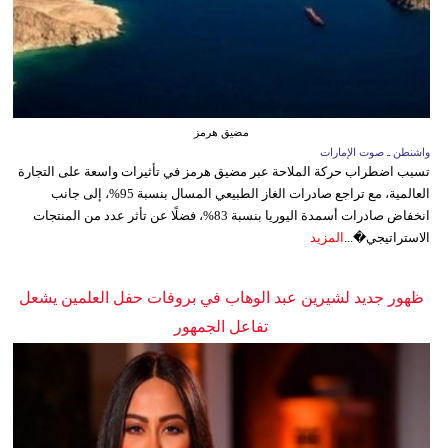
مضيق هرمز
واشنطن ـ صوت الإمارات
تسبب اضطراب حركة الملاحة عبر مضيق هرمز في تأثيرات واسعة على التجارة
العالمية، مع تراجع صادرات الغاز الطبيعي المسال بنسبة 95%، إلى جانب
انخفاض صادرات أسمدة اليوريا بنسبة 83%، فضلًا عن تأثر عدد من المنتجات
الاستراتيجي�...
المزيد
ظهور جديد لشيرين عبد الوهاب في بروفات حفل العلمين يشعل
تفاعل الجمهور