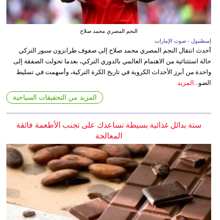
النجم المصري محمد صلاح
إسطنبول - صوت الإمارات
أحدث انتقال النجم المصري محمد صلاح إلى صفوف طرابزون سبور التركي
حالة استثنائية من الاهتمام العالمي بالدوري التركي، بعدما تحولت الصفقة إلى
واحدة من أبرز الأحداث الكروية في تاريخ الكرة التركية، وأسهمت في تسليط
الضو...
المزيد
المزيد من التحقيقات السياحية
ستة بدائل غذائية بسيطة تساعدك على تجنب الأطعمة فائقة
المعالجة