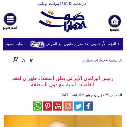
آخر تحديث 17:06:42 بتوقيت أبوظبي
الرئيسية
أخبارعاجلة
رياضة
ثقافة
 النجم الأرجنتيني بعد صراع طويل مع المرض
إصابة سفينة شحن 
إقتصاد
الرئيسية
»
حوارات وتقارير
فن
وموسيقى
رئيس البرلمان الإيراني يعلن استعداد طهران لعقد
اتفاقيات أمنية مع دول المنطقة
أزياء
13:44 2026 الخميس ,25 حزيران / يونيو
GMT
صحة
وتغذية
سياحة