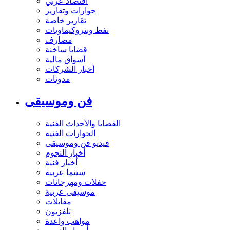
اقتصاد عربي
حوارات وتقارير
تقارير خاصة
نفط وبتروكيماويات
مصارف
قضايا ساخنة
أسواق مالية
أخبار الشركات
مدونات
فن وموسيقى
القضايا والأحداث الفنية
الحوارات الفنية
فيديو فن وموسيقى
أخبار النجوم
أخبار فنية
سينما عربية
حفلات ومهرجانات
موسيقى عربية
مقابلات
تلفزيون
مواهب واعدة