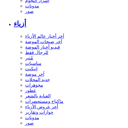
أسرار النجوم
مدونات
صور
أزياء
آخر أخبار عالم الأزياء
آخر صيحات الموضة
فيديو أخبار الموضة
للرجال فقط
مُثير
مناسبات
إتيكيت
آخر موضة
جديد المحلات
مجوهرات
عطور
العناية بالشعر
ماكياج ومستحضرات
أخر عروض الأزياء
حوارات وتقارير
مدونات
صور