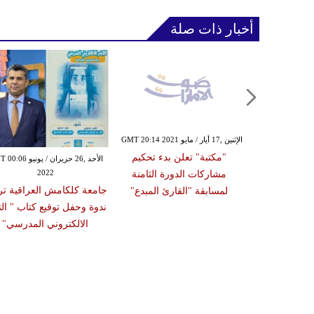
أخبار ذات صلة
الجمعة ,18 أيلول / سبتمبر GMT 18:42
الإثنين ,17 أيار / مايو GMT 20:14 2021
20
"مكتبة" تعلن بدء تحكيم
الأحد ,26 حزيران / يونيو
ائبيات العرب"
2022
مشاركات الدورة الثامنة
شعر في أبوظبي
جامعة كلكامش العراقية ت
لمسابقة "القارئ المبدع"
ندوة وحفل توقيع كتاب " الت
الالكتروني المدرسي"