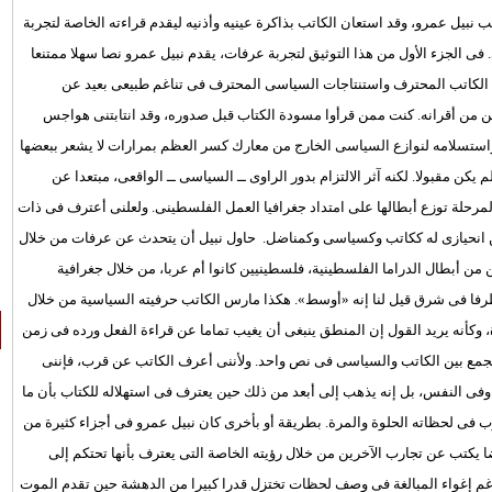
نبيل عمرو، وقد استعان الكاتب بذاكرة عينيه وأذنيه ليقدم قراءته الخاصة لتجربة
ى الجزء الأول من هذا التوثيق لتجربة عرفات، يقدم نبيل عمرو نصا سهلا ممتنعا
بة الكاتب المحترف واستنتاجات السياسى المحترف فى تناغم طبيعى بعيد عن
رين من أقرانه. كنت ممن قرأوا مسودة الكتاب قبل صدوره، وقد انتابتنى هواجس
واستسلامه لنوازع السياسى الخارج من معارك كسر العظم بمرارات لا يشعر ببعضها
يكن مقبولا. لكنه آثر الالتزام بدور الراوى ــ السياسى ــ الواقعى، مبتعدا عن
مرحلة توزع أبطالها على امتداد جغرافيا العمل الفلسطينى. ولعلنى أعترف فى ذات
من انحيازى له ككاتب وكسياسى وكمناضل. حاول نبيل أن يتحدث عن عرفات من خلال
 من أبطال الدراما الفلسطينية، فلسطينيين كانوا أم عربا، من خلال جغرافية
ا فى شرق قيل لنا إنه «أوسط». هكذا مارس الكاتب حرفيته السياسية من خلال
وكأنه يريد القول إن المنطق ينبغى أن يغيب تماما عن قراءة الفعل ورده فى زمن
لجمع بين الكاتب والسياسى فى نص واحد. ولأننى أعرف الكاتب عن قرب، فإننى
نص وفى النفس، بل إنه يذهب إلى أبعد من ذلك حين يعترف فى استهلاله للكتاب بأن ما
فى لحظاته الحلوة والمرة. بطريقة أو بأخرى كان نبيل عمرو فى أجزاء كثيرة من
ا يكتب عن تجارب الآخرين من خلال رؤيته الخاصة التى يعترف بأنها تحتكم إلى
رغم إغواء المبالغة فى وصف لحظات تختزل قدرا كبيرا من الدهشة حين تقدم الموت