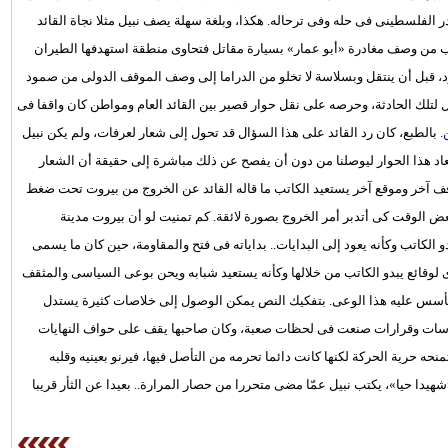
الفلسطينى فى حله وفى ترحاله. هكذا، وبلغة سهلة يصف نبيل مثلا نجاة القائد
ب من وصف مغادرة «أبو عمار» بسيارة مقاتل فتحاوى منطقة استهدفها الطيران
، قبل أن ينتقل وبسلاسة لا تخلو من الدراما إلى وصف الموقف الدولى من صمود
ل لتلك الحادثة، وحرصه على نقل حوار قصير بين القائد العام ومواطن كان واقفا فى
. بالطبع، كان رد القائد على هذا السؤال قد تحول إلى شعار لعرفات، ولم يكن نبيل
تعاد هذا الحوار ليوصلنا من دون أن يفصح عن ذلك مباشرة إلى حقيقة أن الشعار
وقف آخر وموقع آخر يستعيد الكاتب ما قاله القائد عن الخروج من بيروت تحت ضغط
ض الوقت كى أتدبر أمر الخروج بصورة لائقة. كم تمنيت لو أن بيروت مدينة
دو الكاتب وكأنه يعود إلى البدايات.. بداياته فى فتح والمقاومة، حين كان ما يسمى
 لوقائع يبدو الكاتب من خلالها وكأنه يستعيد شبابه ويحن بوعى السياسى والمثقف
تأسس عليه هذا الوعى. بتفكيك النص يمكن الوصول إلى خلاصات كثيرة يستدل
لسياسات وقرارات صنعت فى لحظات صعبة، وكان صاحبها يقف على حواف النهايات
ه حرية الحركة لكنها كانت دائما تحرمه من التأصل فيها، فيرنو بعينيه وقلبه
يدا حيا»، يكتب نبيل عمّا مضى متحررا من حصار المرارة.. بعيدا عن الثأر قريبا