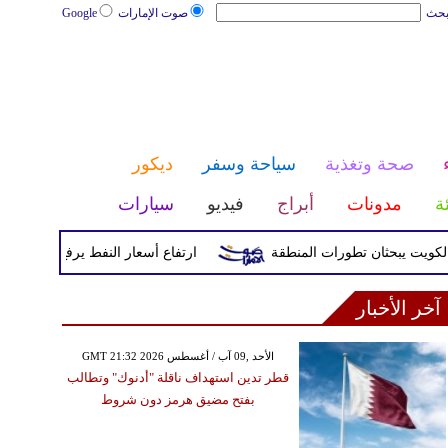
بحث
صوت الإمارات
Google
صحة وتغذية
سياحة وسفر
ديكور
ئة
مدونات
أبراج
فيديو
سيارات
 يبحثان تطورات المنطقة
ارتفاع أسعار النفط يرفع تكلفة تعبئة خزان الديزل في 
آخر الأخبار
GMT 21:32 2026 الأحد ,09 آب / أغسطس
قطر تدين استهداف ناقلة "أدنوك" وتطالب
بفتح مضيق هرمز دون شروط