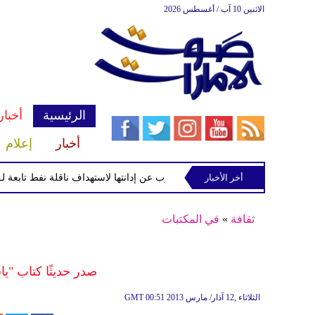
الاثنين 10 آب / أغسطس 2026
الرئيسية
أخبار
أخبار
إعلام
مع المرض
أخر الأخبار
سوريا تعرب عن إدانتها لاستهداف ناقلة نفط تابعة لـ"أدنوك
ثقافة
»
في المكتبات
صدر حديثًا كتاب "ي
00:51 2013 الثلاثاء ,12 آذار/ مارس
GMT