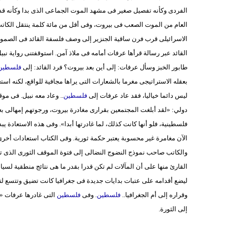
الفردى وكأنه تفصيل صغير فى مشهد الموت الجماعى الذى بدا وكأنه قدر 
العام من الموت الصعب فى بيروت، وفى أقل من مائة كلمة ينتقل الكات
الاسرائيلى قرب فرن ساقية الجنزير إلى وصف فلسفة القائد فى الصمود
القائد عبر رسالة قرأها عرفات أمامه فى ملاذ آمن. استوقفتنى رواية نبي
طابور الخبز وسأل عرفات: إلى أين بعد بيروت؟ فرد القائد: إلى
فلسطين
بعقله الاستراتيجى مغرما بالشعارات التى يراها مجافية للواقع، لكنه اس
ليس دائما خياليا، فقد عاد عرفات إلى
فلسطين
.. وعاد معه نبيل. فى م
دولي: «لقد أبلغت المجتمعين بقرارى مغادرة بيروت، ورجوتهم إمهالى بع
فلسطينية، فلو أنها كانت كذلك، لما غادرتها أبدا». وفى هذه الاستعادة يب
الآن مغامرة غير محسوبة يعتبر حكمة ثورية. وفى الكتاب استعادات أخرى
والكاتب صاحب نموذج النضوج النضالى إلى فتوة الموقف الثورى الذى 
القارئ منها على أن المآلات لم تكن قدرا بقدر ما هى نتائج منطقية 
ليضع أقدامه على عتبات بدايات جديدة فى جغرافيا كانت تضيق وتتسع لتمنح
وقراره إلى أم الجغرافيا..
فلسطين
. وفى
فلسطين
التى غادرها عرفات «شه
إلى الثورة.