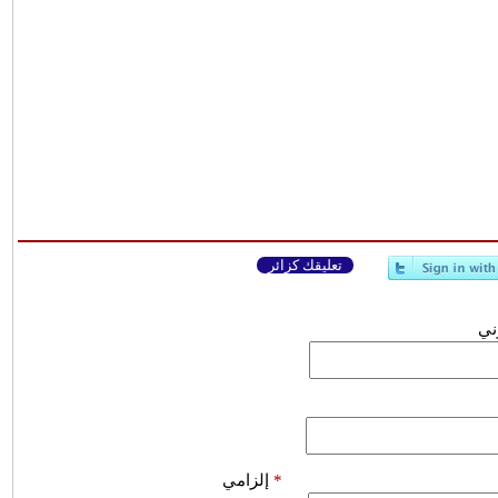
تعليقك كزائر
وني
*
إلزامي