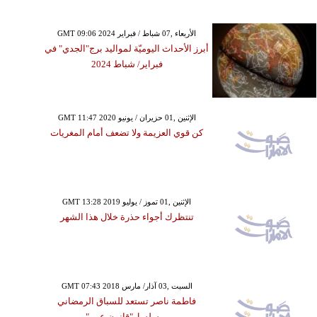
GMT 09:06 2024 الأربعاء ,07 شباط / فبراير
أبرز الأحداث اليوميّة لمواليد برج"الجدي" في
فبراير/ شباط 2024
GMT 11:47 2020 الإثنين ,01 حزيران / يونيو
كن قوي العزيمة ولا تضعف أمام المغريات
GMT 13:28 2019 الإثنين ,01 تموز / يوليو
تنتظرك أجواء حذرة خلال هذا الشهر
GMT 07:43 2018 السبت ,03 آذار/ مارس
فاطمة ناصر تستعد للسباق الرمضاني
بمسلسل"قانون عمر"