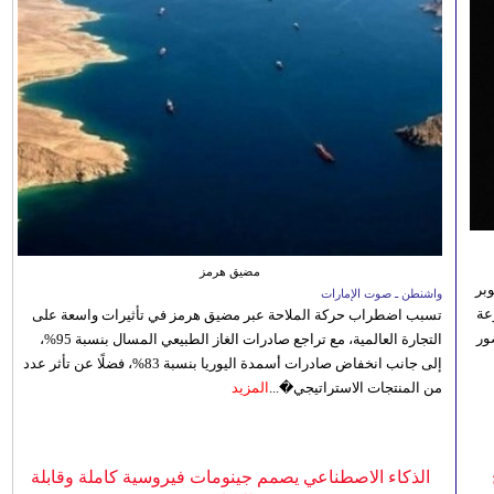
مضيق هرمز
بر
واشنطن ـ صوت الإمارات
تنوعة
تسبب اضطراب حركة الملاحة عبر مضيق هرمز في تأثيرات واسعة على
ور
التجارة العالمية، مع تراجع صادرات الغاز الطبيعي المسال بنسبة 95%،
إلى جانب انخفاض صادرات أسمدة اليوريا بنسبة 83%، فضلًا عن تأثر عدد
من المنتجات الاستراتيجي�...
المزيد
الذكاء الاصطناعي يصمم جينومات فيروسية كاملة وقابلة