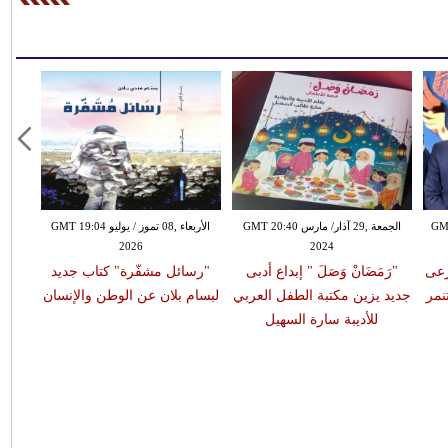
 GMT 00:06
الجمعة ,29 آذار/ مارس GMT 20:40
الأربعاء ,08 تموز / يوليو GMT 19:04
2026
2024
رعى
"رَمَضَانْ وَصَلَ " إبداع أدبى
"رسائل مشفّرة" كتاب جديد
نمر
جديد يزين مكتبة الطفل العربي
لبسام بلان عن الوطن والإنسان
للأديبة سارة السهيل