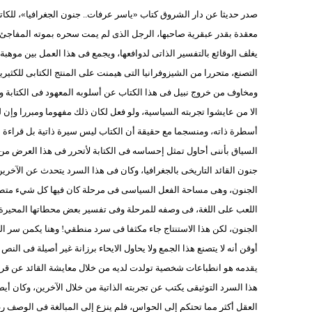
صدر حديثا عن دار الشروق كتاب «ياسر عرفات.. جنون الجغرافيا»، للكاتب 
معقدة بقدر عبقرية صاحبها، الرجل الذى لم يمت سحره بموته المفاجئ. ف
يغلف الوقائع بالتفسير الذاتى لدوافعها، ويجمع فى هذا العمل بين موه
التصنع، متحررا من الشيزوفرانيا التى هيمنت على المنتج الكتابى للكثي
ومخاوف من خروج نبيل فى هذا الكتاب عن أسلوبه المعهود فى الكتابة 
الا من عايشوا تجربته السياسية، ولو فعل لكان ذلك مفهوما ومبررا وإن لم 
أسطرة ذاته، ومنسجما مع حقيقة أن الكتاب ليس سيرة ذاتية بل قراءة ل
السياق بأننى أحاول تمثل إحساسه فى الكتابة لأتحرر فى هذا العرض 
جنون القائد التاريخى بالجغرافيا، وكان فى هذا السرد يتحدث عن الآخرين
الجنون، وهى مساحة الفعل السياسى فى مرحلة كان فيها كل شيء متطرف
اللعب على اللغة، فى وصفه للمرحلة وفى تفسير بعض محطاتها المحيرة، 
الجنون، لكن هذا الاستنتاج جاء مكثفا فى سرد منطقي! وهنا يكمن سر ا
أوقن أنه لا يتصنع هذا الجمع ولا يحاول الايحاء برزانة غير أصيلة فى ال
يقدمه هو انطباعات شخصية تولدت لديه من خلال معايشة القائد عن قرب 
هذا السرد التوثيقى يكتب عن تجربته الذاتية من خلال الآخرين، وكان أيض
العقل أكثر مما تحتكم إلى الحواس، فلم ينزع إلى المبالغة فى الوصف 