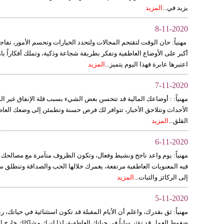
يزيد في...
المزيد
8-11-2020
مهنياً: حان الوقت لتقتحم المجالات ولتحدد الخيارات وتحسم الأمور، تفا
أكبر على الأوضاع العاطفية وتفكر بطريقة شجاعة وذكية، وتملك أفكاراً
اعتبرها عابرة فهذا اليوم يتميز...
المزيد
7-11-2020
مهنياً: : أوضاعك المالية قد تتحسن بعض الشيء بسبب قلة الإنفاق غير الم
الأحداث وتتلاحق الأخبار، تتوافر لك فرص حسنة وتطمئن إلى وضعك العاط
القلق...
المزيد
6-11-2020
مهنياً: يوم واعد ناجح ونشيط وفعال، وتكون الظروف متآمرة مع مصالحك لك
فيه المعنويات العاطفية مرتفعة، يغمرك خلالها الحب والصداقة وتنطلق س
إلى الركائز والثبات...
المزيد
5-11-2020
مهنياً: ثق بقدرك، واعلم أن الأيام المقبلة قد تكون استثنائية في حياتك، ر
ضغوط العمل قد تؤثر سلباً في حياتك العاطفية، لذا اترك مشاكلك خارج الب