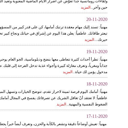
ولقاءات رومانسية جداً تعوّض عن أضرار الأيام الماضية المعنوية وتعيد الث
حين وآخر...
المزيد
20-11-2020
مهنياً: تسند إليك مهام معقدة ترتبك أمامها، كن على قدر كبير من المسؤو
تبعثر طاقاتك. عاطفياً: يعلن هذا اليوم عن إشراق في حياتك ونجاح كبير
حيرتك....
المزيد
19-11-2020
مهنياً: تطرأ أحداث كثيرة تتعاطى معها بنضج ودبلوماسية، الجو العام يوح
جذاباً ومغرياً، وتعرف مغازلة كبيرة وأجواء عذبة تدخل الفرحة إلى قلبك.
مدخول يؤمن لك حياة...
المزيد
18-11-2020
مهنياً: أمامك اليوم فرصة ثمينة لاحراز تقدم، تتوضح الخيارات وتسهل المبا
عاطفياً: لا تعتقد أنّ تغافل الشريك عن تصرفاتك يفسح في المجال أمامك 
الضغوط النفسية والمهنية...
المزيد
17-11-2020
مهنياً: تعيش أوضاعاً دقيقة وتشعر بالكآبة والحزن، وتعرف أيضاً خبراً يج