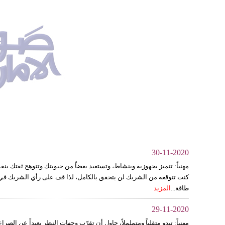
30-11-2020
مهنياً: تتميز بجهوزية وبنشاط، وتستعيد بعضاً من حيويتك وتتوهج ثقتك بن
كنت تتوقعه من الشريك لن يتحقق بالكامل، لذا قف على رأي الشريك في 
طاقة...
المزيد
29-11-2020
مهنياً: تبدو متقلباً ومتململاً، حاول أن تقرّب وجهات النظر بعيداً عن ا