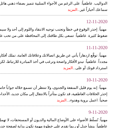
الدواليب. عاطفياً: على الرغم من الأجواء السلبية تتميز بصفاء ذهني هائل
سماعك أخباراً غير...
المزيد
12-11-2020
مهنياً: إحذر الوقوع في خطأ وتجنب توجيه الانتقاد واللوم إلى أحد ولا س
ضغوط كثيرة. عاطفياً: تسعى بكل طاقتك إلى المحافظة على من تحب على 
11-11-2020
مهنياً: توقَّع ازدهاراً يأتي عن طريق اتصالاتك وعلاقاتك العامة، تملك أفكار
مجدداً. عاطفياً: تبدو الأفكار واضحة وترغب في أخذ المبادرة للارتباط، لك
استرداد قوتك أو على...
المزيد
10-11-2020
مهنياً: إنه يوم قليل المنفعة والجدوى، ولا تنتظر أن تسمع خلاله جواباً 
إحذر الخلافات العاطفية، قد تكون متأثراً بالانتقال إلى مكان جديد، الأ
صحياً: اعمل بروية وهدوء،...
المزيد
9-11-2020
مهنياً: تُسلّط الأضواء على الأوضاع المالية والديون أو المستحقات، لا 
عاطفياً: ينشأ جدل أو ربما تقدم على خطوة مهمة تكون بداية لصفحة جديدة ف