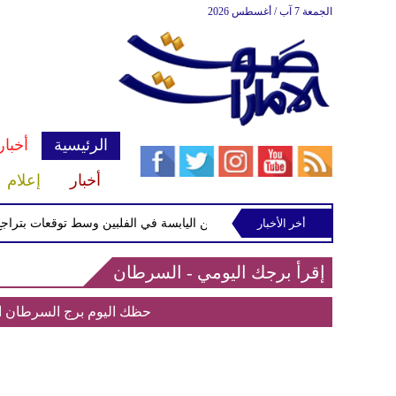
الجمعة 7 آب / أغسطس 2026
الرئيسية
أخبار
أخبار
إعلام
أخر الأخبار
فة الاستوائية "مايماي" تقترب من اليابسة في الفلبين وسط توقعات بتراجع قوته
إقرأ برجك اليومي - السرطان
حظك اليوم برج السرطان الأثنين 30 تشرين الثاني /