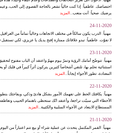
اختصاصك. عاطفياً: إذا كنت خالياً تشعر بالحاجة القصوى إلى الحب، وعي
يرضيك. صحياً: أنت متعب...
المزيد
24-11-2020
مهنياً: الدرب يكون سالكاً في مختلف الاتجاهات وخالياً تماماً من العراقيل،
لا تفوّت. عاطفياً: تبدو علاقاتك ممتازة إفتح يديك يا عزيزي، لكي تستقب
23-11-2020
مهنياً: تتوضّح أمامك الرؤية وتمرّ بيوم مهمّ واعتقد أن الباب مفتوح لتحقي
استثنائية تحلم بها، تلتقي أشخاصاً كثيرين يتركون أثراً كبيراً في قلبك أ
المعتادة، تطور الأجواء إيجاباً...
المزيد
22-11-2020
مهنياً: يكافئك الحظ على تفهمك الأمور بشكل هادئ وذكي، ويفاجئك بتطور 
الأخطاء التي سببّت تراجعا، وأعتقد انّك ستحظى باهتمام الحبيب وتعاطف
المستطاع الابتعاد عن الأجواء السلبية والكئيبة...
المزيد
21-11-2020
مهنياً: القمر المكتمل يتحدث عن عملية شراء أو بيع تتم اعتباراً من اليو