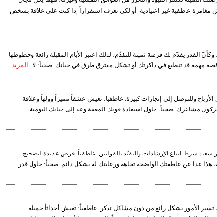
ش مغامرة عاطفية غير اعتيادية، أو لكي تعرف استقراراً إذا كنت على علاقة بشخص
 وكأنّ القدر يقدّم لك فرصة ثمينة للتقدّم، لذلك اعتبر الأيام المقبلة رائعة وحظوظها
ل قصة مهمة قد تنطبع في ذاكرتك أو تشكل مفترق طرق في حياتك. صحياً: لا...
المزيد
ق الأرباح وللتوصل إلى إنجازات كبيرة. عاطفيا: تعيش عشقاً مميزاً وولهاً وعلاقة
و يحركون مشاعرك. صحياً: حاول استعادة قوتك المعنية وعد إلى حياتك اليومية
سعيد شرط اتباع الإرشادات والتقيّد بالقوانين. عاطفياً: فرص عديدة لتصحيح
ه، هذا عدا عن عاطفتك الواضحة تجاهه ورعايتك له بشكل دائم. صحياً: حاول قدر
م، تسير الأمور بشكل رائع من دون مشاكل تذكر. عاطفياً: تعيش أحداثاً جميلة