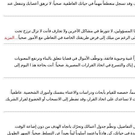
، وقد تسجل منعطفاً مهماً في حياتك العاطفية. صحياً: لا ترهق أعصابك وتنفعل عند
يما المسؤولين، لا تتورط في مشاكل الآخرين ولا تجازف فأنت لا تزال ترزخ تحت
الرغم من ميلك إلى فرض طريقتك الخاصة في التعاطي مع الأمور. صحياً:...
المزيد
اً غنية وحيوية فائقة، وتوظّف الأموال في قضايا تتعلق بالبناء وترتفع المعنويات
ن إياك والتسرع في اتخاذ القرارات المصيرية. صحياً: أنت بحاجة هذ ا اليوم إلى
حاسماً، خصصه للقيام بأبحاث ودراسات والاعتناء بنفسك وأمورك الشخصية. عاطفياً:
حداث لا تساعدك على اتخاذ القرار، وقد تضطر إلى الانسحاب أو الخضوع لقرار الشريك.
تهمل التفاصيل، ونظّم جدول أعمالك وتحرّك باتجاه الهدف من دون إضاعة الوقت.
ي حياتك، كن هادئاً واعتمد أسلوباً ليناً بعيداً عن التسلط. صحياً: السهر الطويل