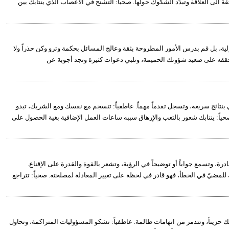
قة الى العلاقة وتبدّد الشكوك حولها. صحياً: التشنج في الأعصاب الذي ينتابك بين
لية، بل قم بدرس الأمور المطروحة بثقة وعالج المسائل بحكمة وترو وكن حذراً ولا
 تحققه على صعيد شؤونك الحميمة، وتلبي دعوات كثيرة وتجد أجوبة عن
ي بنتائج سريعة، وتسجل تقدماً مهماً. عاطفياً: تنسجم مع نفسك ومع الشريك، تبدو
 صحياً: ينتابك شعور بالتعب والإرهاق سببه ساعات العمل الإضافية بغية الحصول على
درة، وتسمع جواباً أو توضيحاً في الرؤية، وتشعر بالقوة والقدرة على الإقناع.
للمضيّ في الخطأ، فهو قادر في لحظة على تغيير المعادلة لمصلحته. صحياً: تتراجع
علك حزيناً، وتتذمر من اتهامات ظالمة. عاطفياً: تشكو المسؤوليات المتراكمة، وتحاول