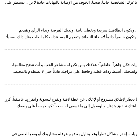
شاعرك الشخصية جانباً. صحياً: الخوف من الإصابة بالتهابات حادة لا يزال يسيطر على
وتكون انطلاقتك سريعة وبخطى ثابتة، ولديك الفرصة لإبداء الرأي وتقديم
وتكون حاضراً دائماً لإسداء النصائح وتقديم المساعدات كلما طلب منك ذلك. صحياً:
حديات فكن جاهزاً. عاطفياً: علاقتك بمن تكن له مشاعر الحب بدأت تنضج معالمها،
لامتك ولصحتك، أضبط ردات فعلك وحافظ على مزاجك هادئاً حتى لا تصطدم بالمحيط.
ما تحضّر لإطلاق مشروع أو لإعلان عن خطة لافتة وتفرح لتسوية وانفراج. عاطفياً: كرر
عتك تحقيق هدفك والوصول إلى ما تسعى له. صحياً: كن حريصاً على وضعك
لأولويات، إحذر مشاكل تطرأ وقد يحاول بعضهم عرقلة مشاريعك أو وضع العصي في