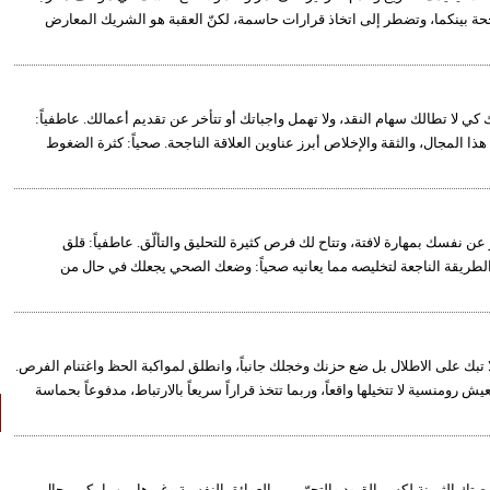
جحة بينكما، وتضطر إلى اتخاذ قرارات حاسمة، لكنّ العقبة هو الشريك المعارض
ي لا تطالك سهام النقد، ولا تهمل واجباتك أو تتأخر عن تقديم أعمالك. عاطفياً:
المجال، والثقة والإخلاص أبرز عناوين العلاقة الناجحة. صحياً: كثرة الضغوط
عن نفسك بمهارة لافتة، وتتاح لك فرص كثيرة للتحليق والتألّق. عاطفياً: قلق
الطريقة الناجعة لتخليصه مما يعانيه صحياً: وضعك الصحي يجعلك في حال من
لا تبك على الاطلال بل ضع حزنك وخجلك جانباً، وانطلق لمواكبة الحظ واغتنام الفرص.
ومنسية لا تتخيلها واقعاً، وربما تتخذ قراراً سريعاً بالارتباط، مدفوعاً بحماسة
رصتك الثمينة لكسر القيود والتحرّر من العوائق النفسية وغيرها، مهما يكن مجال