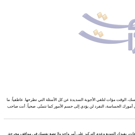
فسك، الوقت مؤات لتلقي الأجوبة السديدة عن كل الأسئلة التي تطرحها. عاطفياً: ما
أمورك الحساسة، التفرد لن يؤدي إلى حسم الأمور كما تتمنّى. صحياً: أنت صاحب
لصراعات، يفيدك التنويع وعدم التركيز على أمر واحد ولا تضع نفسك في مواقف محرجة.