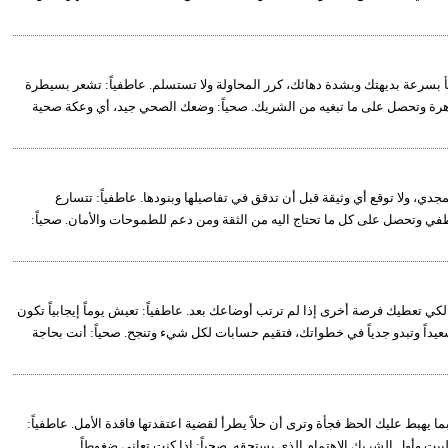
جأ بسرعة بديهتك وبشدة دهائك، كرر المحاولة ولا تستسلم. عاطفياً: تشعر بسيطرة
 باهرة وتحصل على ما تبغيه من الشريك. صحياً: وضعك الصحي جيد، أي وعكة صحية
جدي، ولا توقع أي وثيقة قبل أن تدقق في تفاصيلها وبنودها. عاطفياً: تتسارع
في وتحصل على كل ما تحتاج اليه من الثقة ومن دعم للطموحات والأمان. صحياً:
ي تعطيك فرصة أخرى إذا لم ترتب أوضاعك بعد. عاطفياً: تعيش يوماً إيجابياً تكون
عيداً وتبدو جدياً في خطواتك، فتقيم حسابات لكل شيء وتنجح. صحياً: أنت بحاجة
بما يهبط عليك الحظ فجأة وترى أن حلاً يطرأ لقضية اعتقدتها فاقدة الأمل. عاطفياً:
يت وأولِ الشريك الاهتمام الذي يستحقه. صحياً: إذا كنت تعاني ضغوطاً