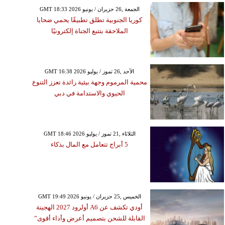
GMT 18:33 2026 الجمعة ,26 حزيران / يونيو
كوريا الجنوبية تطلق تطبيقًا يحمي ضحايا
الملاحقة بتتبع الجناة إلكترونيًا
GMT 16:38 2026 الأحد ,26 تموز / يوليو
محمية المرموم وجهة بيئية رائدة تعزز التنوع
الحيوي والاستدامة في دبي
GMT 18:46 2026 الثلاثاء ,21 تموز / يوليو
5 أبراج تتعامل مع المال بذكاء
GMT 19:49 2026 الخميس ,25 حزيران / يونيو
أودي تكشف عن A6 أولرود 2027 الهجينة
القابلة للشحن بتصميم أعرض وأداء أقوى”