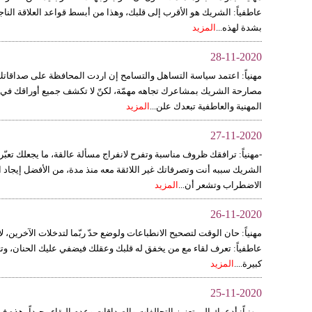
عاطفياً: الشريك هو الأقرب إلى قلبك، وهذا من أبسط قواعد العلاقة النا
بشدة لهذه...
المزيد
28-11-2020
مهنياً: اعتمد سياسة التساهل والتسامح إن اردت المحافظة على صداقاتك ك
مصارحة الشريك بمشاعرك تجاهه مهمّة، لكنّ لا تكشف جميع أوراقك في هذا 
المهنية والعاطفية تبعدك علن...
المزيد
27-11-2020
-مهنياً: ترافقك ظروف مناسبة وتفرح لانفراج مسألة عالقة، ما يجعلك تعبّر 
الشريك سببه أنت وتصرفاتك غير اللائقة معه منذ مدة، من الأفضل إيجاد 
الاضطراب وتشعر أن...
المزيد
26-11-2020
مهنياً: حان الوقت لتصحيح الانطباعات ولوضع حدّ ربّما لتدخلات الآخرين، 
عاطفياً: تعرف لقاء مع من يخفق له قلبك وعقلك فيضفي عليك الحنان، وتعيش ر
كبيرة....
المزيد
25-11-2020
مهنياً: أدعوك الى تعزيز التحالفات والصداقات وعدم البقاء وحيداً، هذه ف