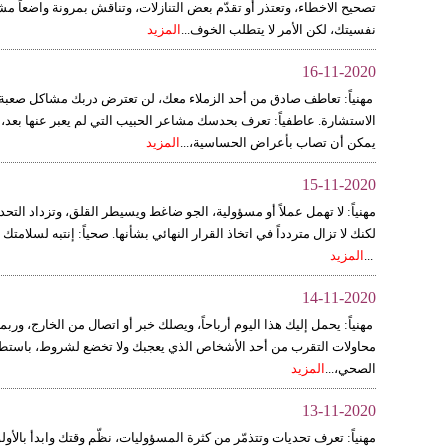
تصحيح الاخطاء، وتعتذر أو تقدّم بعض التنازلات، وتناقش بمرونة واضعاً م
نفسيتك، لكن الأمر لا يتطلب الخوف...
المزيد
16-11-2020
مهنياً: تعاطف صادق من أحد الزملاء معك، لن تعترض دربك مشاكل صعبة، 
الاستشارة. عاطفياً: تعرف بحدسك مشاعر الحبيب التي لم يعبر عنها بعد، 
يمكن أن تصاب بأعراض الحساسية،...
المزيد
15-11-2020
مهنياً: لا تهمل عملاً أو مسؤولية، الجو ضاغط ويسيطر القلق، وتزداد الت
لكنك لا تزال متردداً في اتخاذ القرار النهائي بشأنها. صحياً: إنتبه لس
...
المزيد
14-11-2020
مهنياً: يحمل إليك هذا اليوم أرباحاً، ويصلك خبر أو اتصال من الخارج، ورب
محاولات التقرب من أحد الأشخاص الذي يعجبك ولا تخضع لشروط، باستطا
الصحي،...
المزيد
13-11-2020
مهنياً: تعرف تحديات وتتذمّر من كثرة المسؤوليات، نظّم وقتك وابدأ با