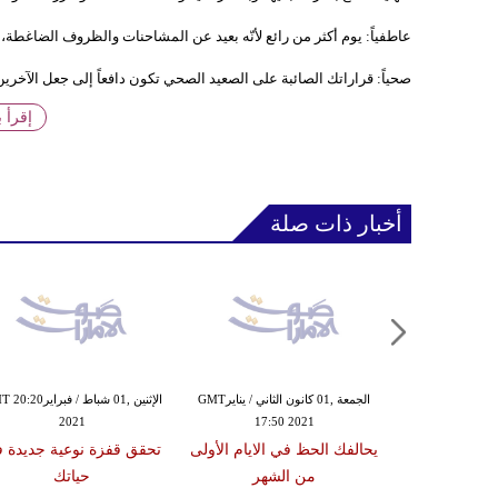
عاطفياً: يوم أكثر من رائع لأنّه بعيد عن المشاحنات والظروف الضاغطة،
صحياً: قراراتك الصائبة على الصعيد الصحي تكون دافعاً إلى جعل الآخرين 
إقرأ 
أخبار ذات صلة
الثلاثاء ,01 كانون الأول / ديسمبرGMT
الجمعة ,01 كانون الثاني / ينايرGMT
الإثنين ,01 شباط / فبراير
2021
17:50 2021
20:33
ليوم من بعض
يحالفك الحظ في الايام الأولى
تحقق قفزة نوعية جديدة 
لق
من الشهر
حياتك