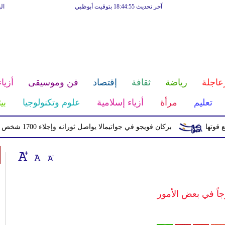
آخر تحديث 18:44:55 بتوقيت أبوظبي
ال
عاجلة
رياضة
ثقافة
إقتصاد
فن وموسيقى
أزياء
تعليم
مرأة
أزياء إسلامية
علوم وتكنولوجيا
بي
بركان فويجو في جواتيمالا يواصل ثورانه وإجلاء 1700 شخص بسبب الرماد والتدفقات الطينية
جاً في بعض الأمور