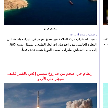
مضيق هرمز
واشنطن ـ صوت الإمارات
افت
تسبب اضطراب حركة الملاحة عبر مضيق هرمز في تأثيرات واسعة على
ته
التجارة العالمية، مع تراجع صادرات الغاز الطبيعي المسال بنسبة 95%،
إلى جانب انخفاض صادرات أسمدة اليوريا بنسبة 83%، فضلًا
ارتطام جزء ضخم من صاروخ سبيس إكس بالقمر فكيف
سيؤثر على الأرض