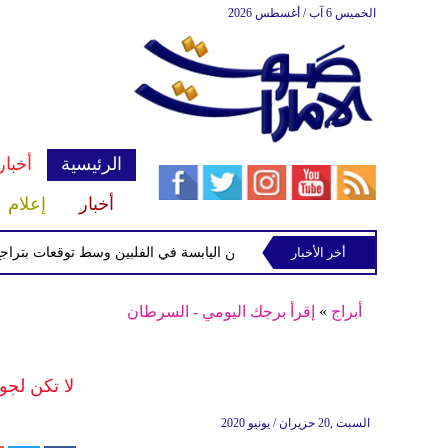
الخميس 6 آب / أغسطس 2026
الرئيسية
أخبار
أخبار
إعلام
أخر الأخبار
ة الاستوائية "مايماي" تقترب من اليابسة في الفلبين وسط توقعات بتراجع قوتها
أبراج
»
إقرأ برجك اليومي - السرطان
لا تكن لجو
السبت ,20 حزيران / يونيو 2020