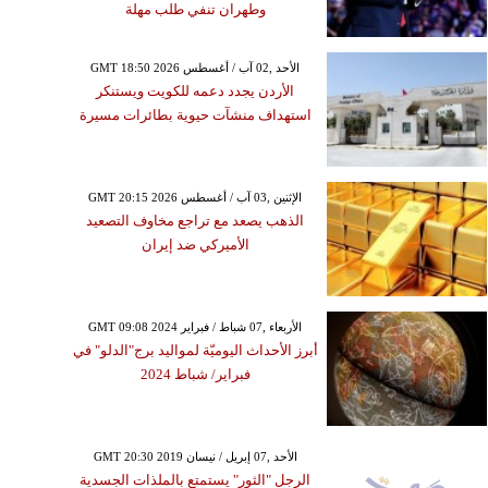
وطهران تنفي طلب مهلة
GMT 18:50 2026 الأحد ,02 آب / أغسطس
الأردن يجدد دعمه للكويت ويستنكر
استهداف منشآت حيوية بطائرات مسيرة
GMT 20:15 2026 الإثنين ,03 آب / أغسطس
الذهب يصعد مع تراجع مخاوف التصعيد
الأميركي ضد إيران
GMT 09:08 2024 الأربعاء ,07 شباط / فبراير
أبرز الأحداث اليوميّة لمواليد برج"الدلو" في
فبراير/ شباط 2024
GMT 20:30 2019 الأحد ,07 إبريل / نيسان
الرجل "الثور" يستمتع بالملذات الجسدية