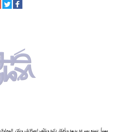
مهنياً: تتمتع بسرعة بديهة وبأفكار ذكية وتكثّف اتصالاتك، وتكرّر المحا