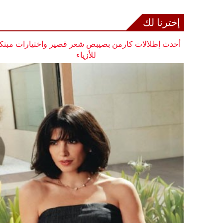
إخترنا لك
أحدث إطلالات كارمن بصيبص شعر قصير واختيارات مبتك
للأزياء