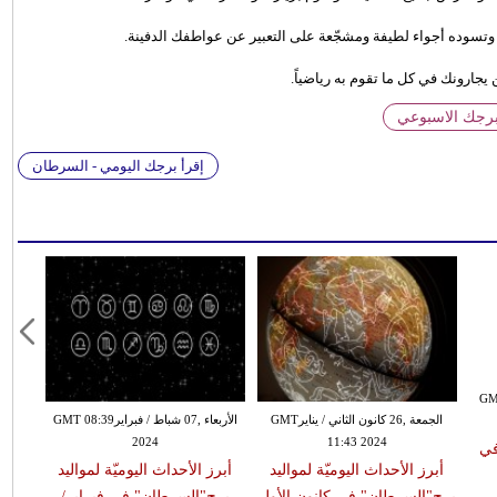
 وتسوده أجواء لطيفة ومشجّعة على التعبير عن عواطفك الدفينة.
يجارونك في كل ما تقوم به رياضياً.
برجك الاسبوعي
إقرأ برجك اليومي - السرطان
GMT 20:20
الجمعة ,26 كانون الثاني / ينايرGMT
الأربعاء ,07 شباط / فبرايرGMT 08:39
2024
11:43 2024
في
أبرز الأحداث اليوميّة لمواليد
أبرز الأحداث اليوميّة لمواليد
برج"السرطان" في كانون الأول
برج"السرطان" في فبراير/