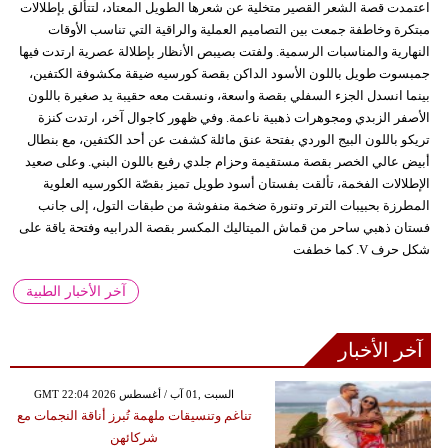
اعتمدت قصة الشعر القصير متخلية عن شعرها الطويل المعتاد، لتتألق بإطلالات
مبتكرة وخاطفة جمعت بين التصاميم العملية والراقية التي تناسب الأوقات
النهارية والمناسبات الرسمية. ولفتت بصيبص الأنظار بإطلالة عصرية ارتدت فيها
جمبسوت طويل باللون الأسود الداكن بقصة كورسيه ضيقة مكشوفة الكتفين،
بينما انسدل الجزء السفلي بقصة واسعة، ونسقت معه حقيبة يد صغيرة باللون
الأصفر الزبدي ومجوهرات ذهبية ناعمة. وفي ظهور كاجوال آخر، ارتدت كنزة
تريكو باللون البيج الوردي بفتحة عنق مائلة كشفت عن أحد الكتفين، مع بنطال
أبيض عالي الخصر بقصة مستقيمة وحزام جلدي رفيع باللون البني. وعلى صعيد
الإطلالات الفخمة، تألقت بفستان أسود طويل تميز بقصّة الكورسيه العلوية
المطرزة بحبيبات الترتر وتنورة ضخمة منفوشة من طبقات التول، إلى جانب
فستان ذهبي ساحر من قماش الميتاليك المكسر بقصة الدرابيه وفتحة ياقة على
شكل حرف V. كما خطفت
آخر الأخبار الطبية
آخر الأخبار
GMT 22:04 2026 السبت ,01 آب / أغسطس
تناغم وتنسيقات ملهمة تُبرز أناقة النجمات مع
شركائهن