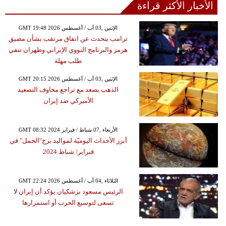
الأخبار الأكثر قراءة
GMT 19:48 2026 الإثنين ,03 آب / أغسطس
ترامب يتحدث عن اتفاق مرتقب بشأن مضيق
هرمز والبرنامج النووي الإيراني وطهران تنفي
طلب مهلة
GMT 20:15 2026 الإثنين ,03 آب / أغسطس
الذهب يصعد مع تراجع مخاوف التصعيد
الأميركي ضد إيران
GMT 08:32 2024 الأربعاء ,07 شباط / فبراير
أبرز الأحداث اليوميّة لمواليد برج"الحمل" في
فبراير/ شباط 2024
GMT 22:24 2026 الثلاثاء ,04 آب / أغسطس
الرئيس مسعود بزشكيان يؤكد أن إيران لا
تسعى لتوسيع الحرب أو استمرارها