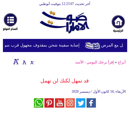
آخر تحديث 12:23:07 بتوقيت أبوظبي
الرئيسية
أخبارعاجلة
رياضة
ثقافة
ويل مع المرض
إصابة سفينة شحن بمقذوف مجهول قرب سواحل عُما
إقتصاد
أبراج
»
إقرأ برجك اليومي - الأسد
فن
وموسيقى
قد تمهل لكنك لن تهمل
أزياء
الأربعاء ,16 كانون الأول / ديسمبر 2020
صحة
وتغذية
سياحة