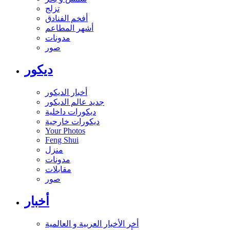
تزلج
أفخم الفنادق
أشهر المطاعم
مدونات
صور
ديكور
أخبار الديكور
جديد عالم الديكور
ديكورات داخلية
ديكورات خارجية
Your Photos
Feng Shui
منزل
مدونات
مقابلات
صور
أخبار
أخر الأخبار العربية و العالمية