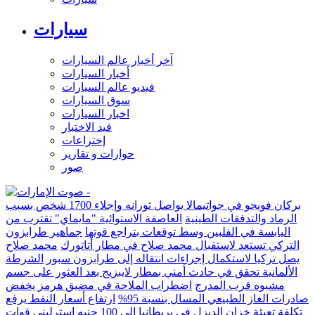
سيارات
آخر أخبار عالم السيارات
أخبار السيارات
فيديو عالم السيارات
سوق السيارات
اخبار السيارات
قيد الاختبار
إختراعات
حوارات و تقارير
صور
بركان فويجو في جواتيمالا يواصل ثورانه وإجلاء 1700 شخص بسبب
الرماد والتدفقات الطينية
العاصفة الاستوائية "مايماي" تقترب من
اليابسة في الفلبين وسط توقعات بتراجع قوتها
جماهير طرابزون
التركي تستعد لاستقبال محمد صلاح في مطار أتاتورك
محمد صلاح
يصل تركيا لاستكمال إجراءات انتقاله إلى طرابزون سبور
الشرطة
الألمانية تحقق في حادث أمني بمطار لايبزيج بعد العثور على جسم
مشبوه قرب المدرج
اضطراب الملاحة في مضيق هرمز يخفض
صادرات الغاز الطبيعي المسال بنسبة 95%
ارتفاع أسعار النفط يرفع
تكلفة تعبئة خزان الديزل في بريطانيا إلى 100 جنيه إسترليني
قوات