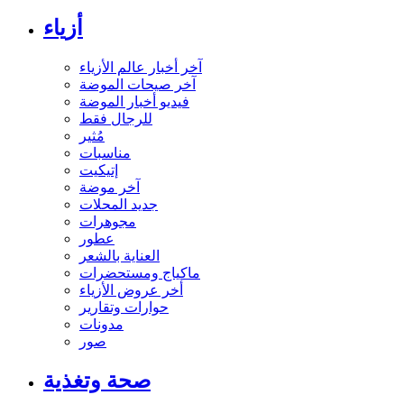
أزياء
آخر أخبار عالم الأزياء
آخر صيحات الموضة
فيديو أخبار الموضة
للرجال فقط
مُثير
مناسبات
إتيكيت
آخر موضة
جديد المحلات
مجوهرات
عطور
العناية بالشعر
ماكياج ومستحضرات
أخر عروض الأزياء
حوارات وتقارير
مدونات
صور
صحة وتغذية