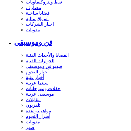
نفط وبتروكيماويات
مصارف
قضايا ساخنة
أسواق مالية
أخبار الشركات
مدونات
فن وموسيقى
القضايا والأحداث الفنية
الحوارات الفنية
فيديو فن وموسيقى
أخبار النجوم
أخبار فنية
سينما عربية
حفلات ومهرجانات
موسيقى عربية
مقابلات
تلفزيون
مواهب واعدة
أسرار النجوم
مدونات
صور