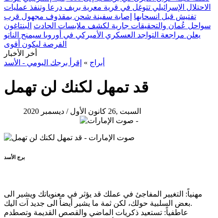
الاحتلال الإسرائيلي تتوغل في قرية معرية بريف درعا وتنفذ عمليات
تفتيش قبل انسحابها
إصابة سفينة شحن بمقذوف مجهول قرب
سواحل عُمان والتحقيقات جارية لكشف ملابسات الحادث
البنتاغون
يعلن مراجعة التواجد العسكري الأميركي في أوروبا سيمنح الناتو
الفرصة ليكون أقوى
أخر الأخبار
أبراج
»
إقرأ برجك اليومي - الأسد
قد تمهل لكنك لن تهمل
السبت ,26 كانون الأول / ديسمبر 2020
برج الأسد
مهنياً: التغيير المفاجئ في عملك قد يؤثر في معنوياتك ويشير الى
بعض السلبية حولك، لكن ثمة ما يشير أيضاً الى جديد آت اليك.
عاطفياً: تستعيد ذكريات الماضي والقصص القديمة وتصطدم