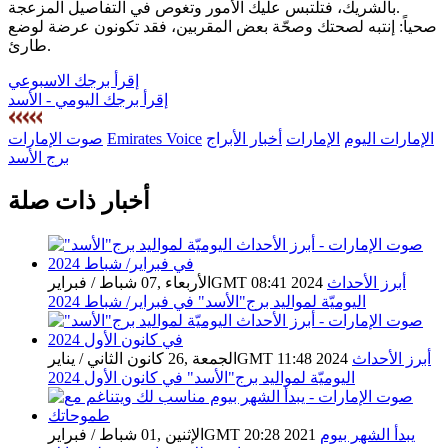
بالشريك، فتلتبس عليك الأمور وتغوص في التفاصيل المزعجة.
صحياً: إنتبه لصحتك وصحّة بعض المقربين، فقد تكونون عرضة لوضع
طارئ.
إقرأ برجك الاسبوعي
إقرأ برجك اليومي - الأسد
الإمارات اليوم
الإمارات
أخبار الأبراج
Emirates Voice
صوت الإمارات
برج الأسد
أخبار ذات صلة
أبرز الأحداث
الأربعاء ,07 شباط / فبرايرGMT 08:41 2024
اليوميّة لمواليد برج"الأسد" في فبراير/ شباط 2024
أبرز الأحداث
الجمعة ,26 كانون الثاني / ينايرGMT 11:48 2024
اليوميّة لمواليد برج"الأسد" في كانون الأول 2024
يبدأ الشهر بيوم
الإثنين ,01 شباط / فبرايرGMT 20:28 2021