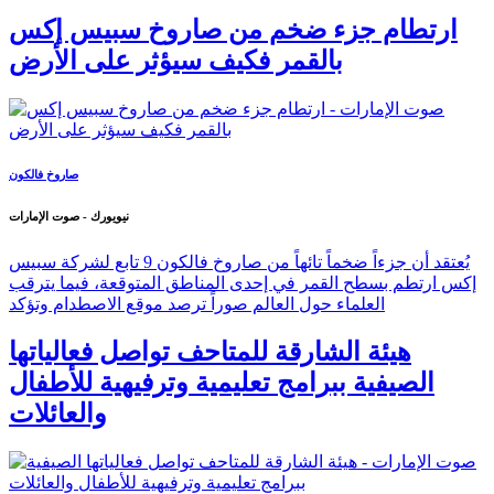
ارتطام جزء ضخم من صاروخ سبيس إكس
بالقمر فكيف سيؤثر على الأرض
صاروخ فالكون
نيويورك - صوت الإمارات
يُعتقد أن جزءاً ضخماً تائهاً من صاروخ فالكون 9 تابع لشركة سبيس
إكس ارتطم بسطح القمر في إحدى المناطق المتوقعة، فيما يترقب
العلماء حول العالم صوراً ترصد موقع الاصطدام وتؤكد
هيئة الشارقة للمتاحف تواصل فعالياتها
الصيفية ببرامج تعليمية وترفيهية للأطفال
والعائلات