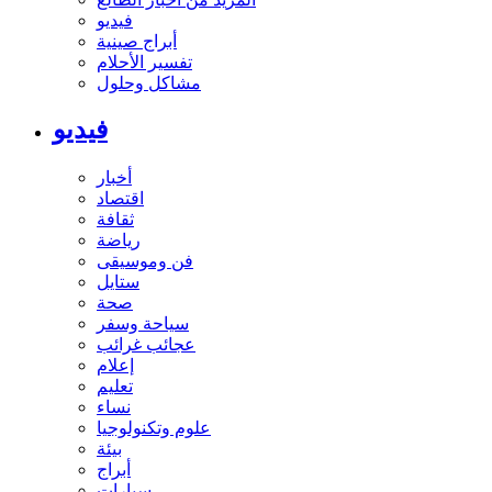
فيديو
أبراج صينية
تفسير الأحلام
مشاكل وحلول
فيديو
أخبار
اقتصاد
ثقافة
رياضة
فن وموسيقى
ستايل
صحة
سياحة وسفر
عجائب غرائب
إعلام
تعليم
نساء
علوم وتكنولوجيا
بيئة
أبراج
سيارات