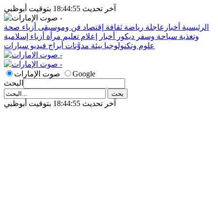
آخر تحديث 18:44:55 بتوقيت أبوظبي
الرئيسية
أخبارعاجلة
رياضة
ثقافة
إقتصاد
فن وموسيقى
أزياء
صحة
وتغذية
سياحة وسفر
ديكور
أخبار
إعلام
تعليم
مرأة
أزياء إسلامية
علوم وتكنولوجيا
بيئة
مدوَّنات
أبراج
فيديو
سيارات
Google
صوت الإمارات
البحث
آخر تحديث 18:44:55 بتوقيت أبوظبي