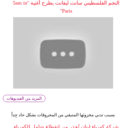
النجم الفلسطيني سانت ليفانت يطرح أغنية "5am in
Paris"
المزيد من الفيديوهات
بسبب تدني مخزونَها المتبقي من المحروقات بشكل حاد جِداً
شركة كهرباء لبنان تُحذر من انقطاع شامل للكهرباء