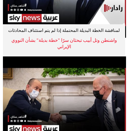
لمناقشة الخطة البديلة المحتملة إذا لم يتم استئناف المحادثات
واشنطن وتل أبيب تبحثان سرًا "خطة بديلة" بشأن النووي
الإيراني