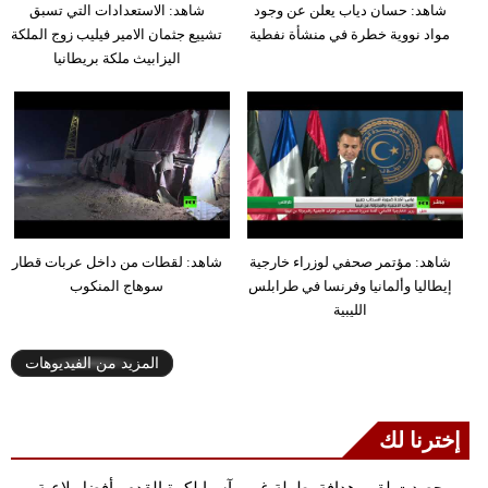
شاهد: حسان دياب يعلن عن وجود
شاهد: الاستعدادات التي تسبق
مواد نووية خطرة في منشأة نفطية
تشييع جثمان الامير فيليب زوج الملكة
اليزابيث ملكة بريطانيا
شاهد: مؤتمر صحفي لوزراء خارجية
شاهد: لقطات من داخل عربات قطار
إيطاليا وألمانيا وفرنسا في طرابلس
سوهاج المنكوب
الليبية
المزيد من الفيديوهات
إخترنا لك