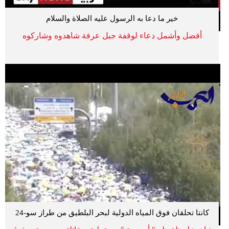
خير ما دعا به الرسول عليه الصلاة والسلام
أفضل وأشمل دعاء لوقفة جبل عرفة شاهدوه وشاركوه
كانتا تحلقان فوق المياه الدولية لبحر البلطيق من طراز سو-24