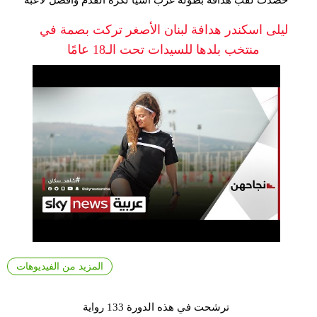
حصدت لقب هدافة بطولة غرب آسيا لكرة القدم وأفضل لاعبة
ليلى اسكندر هدافة لبنان الأصغر تركت بصمة في
منتخب بلدها للسيدات تحت الـ18 عامًا
المزيد من الفيديوهات
ترشحت في هذه الدورة 133 رواية