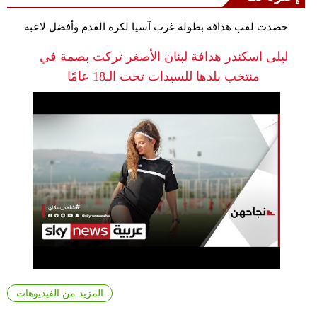
حصدت لقب هدافة بطولة غرب آسيا لكرة القدم وأفضل لاعبة
ليلى اسكندر هدافة لبنان الأصغر تركت بصمة في
منتخب بلدها للسيدات تحت الـ18 عامًا
المزيد من الفيديوهات