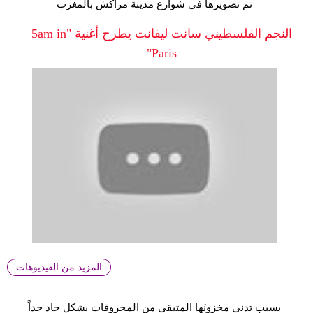
تم تصويرها في شوارع مدينة مراكش بالمغرب
النجم الفلسطيني سانت ليفانت يطرح أغنية "5am in
Paris"
المزيد من الفيديوهات
بسبب تدني مخزونَها المتبقي من المحروقات بشكل حاد جِداً