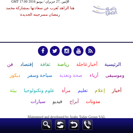
GMT 17:00 2016 الإثنين ,27 حزيران / يونيو
هنا الزاهد تُعرب عن سعادتها بمشاركة محمد
رمضان مسرحيته الجديدة
الرئيسية
أخبارعاجلة
رياضة
ثقافة
إقتصاد
فن
وموسيقى
أزياء
صحة وتغذية
سياحة وسفر
ديكور
أخبار
إعلام
تعليم
مرأة
علوم وتكنولوجيا
بيئة
مدونات
أبراج
فيديو
سيارات
Maintained and developed by Arabs Today Group SAL
جميع الحقوق محفوظة لمجموعة العرب اليوم الاعلامية 2025 ©