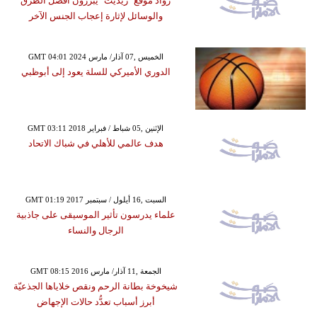
روّاد موقع "ريديت" يبرزون أفضل الطرق
والوسائل لإثارة إعجاب الجنس الآخر
GMT 04:01 2024 الخميس ,07 آذار/ مارس
الدوري الأميركي للسلة يعود إلى أبوظبي
GMT 03:11 2018 الإثنين ,05 شباط / فبراير
هدف عالمي للأهلي في شباك الاتحاد
GMT 01:19 2017 السبت ,16 أيلول / سبتمبر
علماء يدرسون تأثير الموسيقى على جاذبية
الرجال والنساء
GMT 08:15 2016 الجمعة ,11 آذار/ مارس
شيخوخة بطانة الرحم ونقص خلاياها الجذعيّة
أبرز أسباب تعدُّد حالات الإجهاض