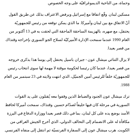
وحماة، من الناحية الديموغرافيّة على وجه الخصوص.
مسكين لبنان. وقّع اتفاقا مع إسرائيل ويرفض الاعتراف بذلك عن طريق القول
أنّ الاتفاق مع بين لبنان وأميركا. ما الذي يمكن توقعه من رئيس للجمهوريّة
يحتفل، مع صهره، بالهزيمة الساحقة الماحقة التي لحقت به في 13 أكتوبر من
العام 1990 عندما سمحت الإدارة الأميركيّة لسلاح الجو السوري بإخراجه وقتذاك
من قصر بعبدا.
لا يزال الثنائي ميشال عون - جبران باسيل يحتفل إلى يومنا هذا بذكرى خروجه
من قصر بعبدا، عندما كان رئيسا لحكومة موقتة لا مهمة لها سوى انتخاب رئيس
للجمهوريّة خلفاً للرئيس أمين الجميّل، الذي انتهت ولايته في 23 سبتمبر من العام
1988.
ترك ميشال عون الجنود والضباط الذين وقفوا معه يُقتلون على يد القوات
السورية في مرحلة كان فيها حليفاً لصدّام حسين. وقتذاك، سمحت أميركا لحافظ
الأسد بوضع يده على كل لبنان، بما في ذلك قصر بعبدا ووزارة الدفاع في اليرزة
مكافأة له على الانضمام إلى التحالف الدولي، الذي أخرج الجيش العراقي من
الكويت. هرب ميشال عون إلى السفارة الفرنسيّة ثم انتقل إلى منفاه الفرنسي.