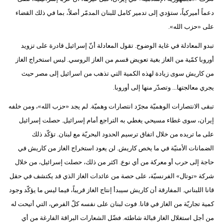
دعماً أميركياً، ستؤدي إلى تدمير كامل للبنان المدمّر أصلاً، بما في ذلك القضاء
على «حزب الله».
تبدو المعادلة في غاية الوضوح. تقول المعادلة أنّ إسرائيل قادرة على تزويد
أوروبا كمّية من الغاز بغية تعويض قسم من الغاز الروسي. ليس استخراج الغاز
من كاريش سوى زيادة لهذه الكمية التي تذهب من اسرائيل إلى مصر حيث
يجري معالجتها... وتصدّر منها إلى أوروبا.
تبقى الانتصارات الوهميّة مجرّد انتصارات وهميّة. لم يجد «حزب الله»، ومن خلفه
إيران، سوى غطاء مسيحي يغطي به التراجع أمام إسرائيل. حصلت إسرائيل
على ما تريده من خلال اتفاق ترسيم الحدود البحريّة مع لبنان. تؤكّد ذلك
الضمانات الأمنيّة في ما يخص كاريش. لن يعود استخراج الغاز من كاريش في
حاجة إلى حرب أو معركة من أي نوع. اكثر من ذلك، حصلت إسرائيل، من خلال
شركة «توتال» الفرنسيّة، على حصة من عائدات الغاز الذي قد يكتشف في حقل
قانا اللبناني. المفارقة أن كاريش سيبدأ إنتاج الغاز قريباً، فيما ليس ما يؤكّد وجود
كمية تجاريّة من الغاز في قانا. فوت لبنان على نفسه كلّ الفرص، التي أتيحت له
من أجل استغلال الغاز قبالة شاطئه. فضّل الشعارات البراقة الفارغة من أي