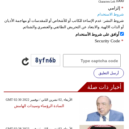
: Characters Left
*
إلزامي
شروط الاستخدام
شروط النشر:
عدم الإساءة للكاتب أو للأشخاص أو للمقدسات أو مهاجمة الأديان
أو الذات الالهية. والابتعاد عن التحريض الطائفي والعنصري والشتائم.
اُوافق على شروط الأستخدام
Security Code
*
أرسل التعليق
أخبار ذات صلة
GMT 02:30 2022 الأربعاء ,02 تشرين الثاني / نوفمبر
السادة الرؤساء وسيدات الهامش
GMT 02:28 2022 الأربعاء ,02 تشرين الثاني / نوفمبر