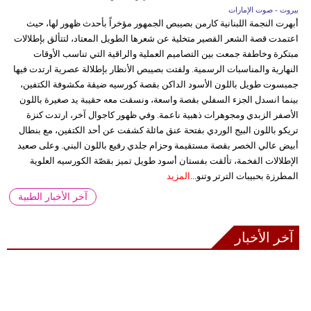
بيروت - صوت الإمارات
أبهرت النجمة اللبنانية كارمن بصيبص الجمهور مؤخراً بأحدث ظهور لها، حيث
اعتمدت قصة الشعر القصير متخلية عن شعرها الطويل المعتاد، لتتألق بإطلالات
مبتكرة وخاطفة جمعت بين التصاميم العملية والراقية التي تناسب الأوقات
النهارية والمناسبات الرسمية. ولفتت بصيبص الأنظار بإطلالة عصرية ارتدت فيها
جمبسوت طويل باللون الأسود الداكن بقصة كورسيه ضيقة مكشوفة الكتفين،
بينما انسدل الجزء السفلي بقصة واسعة، ونسقت معه حقيبة يد صغيرة باللون
الأصفر الزبدي ومجوهرات ذهبية ناعمة. وفي ظهور كاجوال آخر، ارتدت كنزة
تريكو باللون البيج الوردي بفتحة عنق مائلة كشفت عن أحد الكتفين، مع بنطال
أبيض عالي الخصر بقصة مستقيمة وحزام جلدي رفيع باللون البني. وعلى صعيد
الإطلالات الفخمة، تألقت بفستان أسود طويل تميز بقصّة الكورسيه العلوية
المطرزة بحبيبات الترتر وتنو...
المزيد
آخر الأخبار الطبية
آخر الأخبار