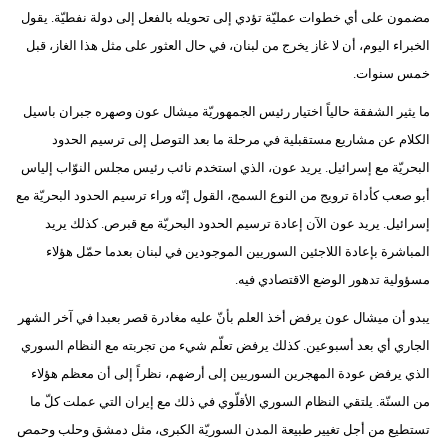
مضمون على أي خطوات عمليّة تؤدي إلى تحويله بالفعل إلى دولة نفطيّة. يقول
الخبراء اليوم، أن لا غاز يخرج من لبنان، في حال العثور على مثل هذا الغاز، قبل
خمس سنوات.
ما يثير الشفقة حالياً اختيار رئيس الجمهوريّة ميشال عون وصهره جبران باسيل
الكلام عن مشاريع مستقبلية في مرحلة ما بعد التوصل إلى ترسيم الحدود
البحريّة مع إسرائيل. يريد عون، الذي استخدم نائب رئيس مجلس النوّاب إلياس
أبو صعب كأداة ترويج من النوع السمج، القول إنّه وراء ترسيم الحدود البحريّة مع
إسرائيل. يريد عون الآن إعادة ترسيم الحدود البحريّة مع قبرص. كذلك يريد
المباشرة بإعادة اللاجئين السوريين الموجودين في لبنان بعدما حمّل هؤلاء
مسؤولية تدهور الوضع الاقتصادي فيه.
يبدو أن ميشال عون يرفض أخذ العلم بأنّ عليه مغادرة قصر بعبدا في آخر الشهر
الجاري أي بعد أسبوعين. كذلك يرفض تعلّم شيء من تجربته مع النظام السوري
الذي يرفض عودة المهجرين السوريين إلى أرضهم، نظراً إلى أن معظم هؤلاء
من السنّة. يلتقي النظام السوري الأقلّوي في ذلك مع إيران التي عملت كلّ ما
تستطيع من أجل تغيير طبيعة المدن السوريّة الكبرى، مثل دمشق وحلب وحمص