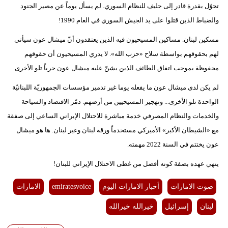
تحوّل بقدرة قادر إلى حليف للنظام السوري. لم يسأل يوماً عن مصير الجنود
والضباط الذين قتلوا على يد الجيش السوري في العام 1990!
مسكين لبنان. مساكين المسيحيون فيه الذين يعتقدون أنّ ميشال عون سيأتي
لهم بحقوقهم بواسطة سلاح «حزب الله». لا يدري المسيحيون أن حقوقهم
محفوظة بموجب اتفاق الطائف الذين يشنّ عليه ميشال عون حرباً تلو الأخرى.
لم يكن لدى ميشال عون ما يفعله يوما غير تدمير مؤسسات الجمهوريّة اللبنانيّة
الواحدة تلو الأخرى... وتهجير المسيحيين من أرضهم. دمّر الاقتصاد والسياحة
والخدمات والنظام المصرفي خدمة مباشرة للاحتلال الإيراني الساعي إلى صفقة
مع «الشيطان الأكبر» الأميركي مستخدماً ورقة لبنان وغير لبنان. ها هو ميشال
عون يختتم في السنة 2022 مهمته.
ينهي عهده بصفة كونه أفضل من غطى الاحتلال الإيراني للبنان!
صوت الامارات
أخبار الامارات اليوم
emiratesvoice
الامارات
لبنان
إسرائيل
خيرالله خيرالله