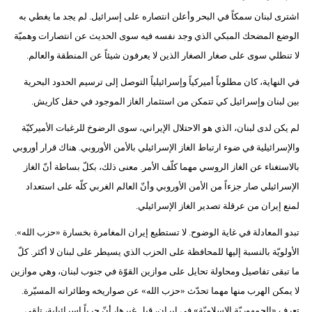
اشترى لبنان سمكاً في البحر وأعلن انتصاره على إسرائيل. لم يجد ما يغطي به
الوضع المضحك المبكي الذي وجد نفسه فيه سوى الحديث عن انتصارات وهميّة
لا تنطلي سوى على صغار الصغار الذين لا يعرفون شيئاً عن المنطقة والعالم.
في النهاية، كان مطلوباً أميركياً وإسرائيلياً التوصل إلى ترسيم الحدود البحرية
بين لبنان وإسرائيل كي تتمكن من استثمار الغاز الموجود في حقل كاريش.
لم يكن لدى لبنان، الذي هو الاحتلال الإيراني، سوى الرضوخ للرغبات الأميركيّة
والإسرائيلية في ضوء ارتباط الغاز الإسرائيلي بالأمن الأوروبي. هناك قرار أوروبي
بالاستغناء عن الغاز الروسي مهما كلّف الأمر. معنى ذلك، بكلّ بساطة أنّ الغاز
الإسرائيلي صار جزءاً من الأمن الأوروبي وأنّ العالم الغربي كلّه على استعداد
لمنع إيران من عرقلة تصدير الغاز الإسرائيلي.
تبدو المعادلة في غاية الوضوح. لا تستطيع إيران المغامرة بخسارة «حزب الله».
الأولويّة بالنسبة إليها للمحافظة على الحزب الذي يسيطر على لبنان لا أكثر. كلّ
ما تبقى تفاصيل ومحاولة تحايل على موازين القوّة في جنوب لبنان، وهي موازين
لا يمكن الهرب منها مهما تحدّث «حزب الله» عن صواريخه وطائراته المسيّرة.
تعرف «الجمهوريّة الإسلاميّة» في إيران، قبل غيرها، أنّ حرباً إسرائيلية، تلقى