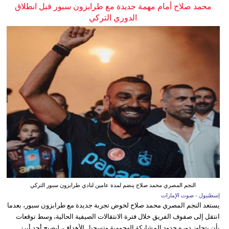
محمد صلاح أمام مهمة جديدة مع طرابزون سبور قبل انطلاق
الدوري التركي
النجم المصري محمد صلاح ينضم لمدة عامين لنادي طرابزون سبور التركي
إسطنبول - صوت الإمارات
يستعد النجم المصري محمد صلاح لخوض تجربة جديدة مع طرابزون سبور، بعدما
انتقل إلى صفوف الفريق خلال فترة الانتقالات الصيفية الحالية، وسط توقعات
بأن يتجاوز دوره حدود المشاركة الهجومية وتسجيل الأهداف، ليصبح أحد أبرز