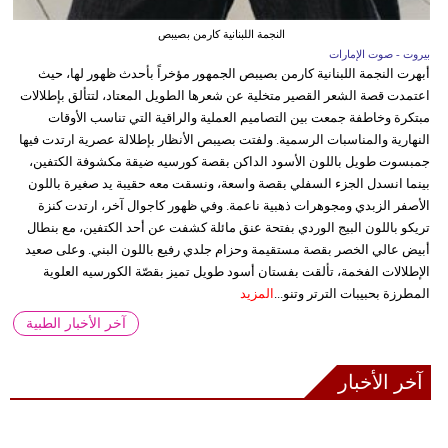
النجمة اللبنانية كارمن بصيبص
بيروت - صوت الإمارات
أبهرت النجمة اللبنانية كارمن بصيبص الجمهور مؤخراً بأحدث ظهور لها، حيث
اعتمدت قصة الشعر القصير متخلية عن شعرها الطويل المعتاد، لتتألق بإطلالات
مبتكرة وخاطفة جمعت بين التصاميم العملية والراقية التي تناسب الأوقات
النهارية والمناسبات الرسمية. ولفتت بصيبص الأنظار بإطلالة عصرية ارتدت فيها
جمبسوت طويل باللون الأسود الداكن بقصة كورسيه ضيقة مكشوفة الكتفين،
بينما انسدل الجزء السفلي بقصة واسعة، ونسقت معه حقيبة يد صغيرة باللون
الأصفر الزبدي ومجوهرات ذهبية ناعمة. وفي ظهور كاجوال آخر، ارتدت كنزة
تريكو باللون البيج الوردي بفتحة عنق مائلة كشفت عن أحد الكتفين، مع بنطال
أبيض عالي الخصر بقصة مستقيمة وحزام جلدي رفيع باللون البني. وعلى صعيد
الإطلالات الفخمة، تألقت بفستان أسود طويل تميز بقصّة الكورسيه العلوية
المطرزة بحبيبات الترتر وتنو...
المزيد
آخر الأخبار الطبية
آخر الأخبار