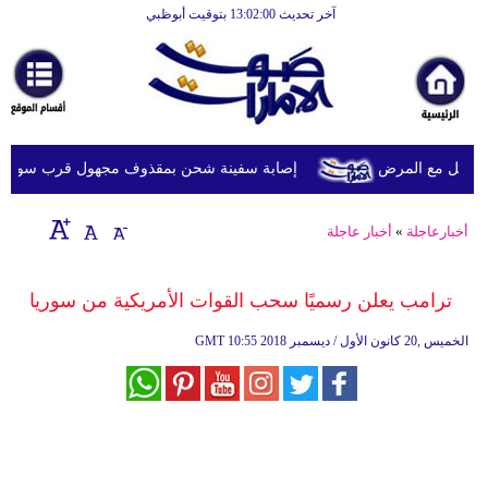
آخر تحديث 13:02:00 بتوقيت أبوظبي
الرئيسية
أخبارعاجلة
رياضة
ثقافة
ويل مع المرض
إصابة سفينة شحن بمقذوف مجهول قرب سواحل عُما
إقتصاد
أخبارعاجلة
»
أخبار عاجلة
فن
وموسيقى
ترامب يعلن رسميًا سحب القوات الأمريكية من سوريا
أزياء
10:55 2018 الخميس ,20 كانون الأول / ديسمبر
GMT
صحة
وتغذية
سياحة