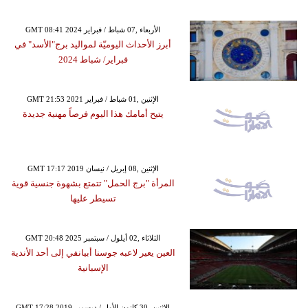
GMT 08:41 2024 الأربعاء ,07 شباط / فبراير
أبرز الأحداث اليوميّة لمواليد برج"الأسد" في
فبراير/ شباط 2024
GMT 21:53 2021 الإثنين ,01 شباط / فبراير
يتيح أمامك هذا اليوم فرصاً مهنية جديدة
GMT 17:17 2019 الإثنين ,08 إبريل / نيسان
المرأة "برج الحمل" تتمتع بشهوة جنسية قوية
تسيطر عليها
GMT 20:48 2025 الثلاثاء ,02 أيلول / سبتمبر
العين يعير لاعبه جوسنا أبيانفي إلى أحد الأندية
الإسبانية
GMT 17:28 2019 الإثنين ,30 كانون الأول / ديسمبر