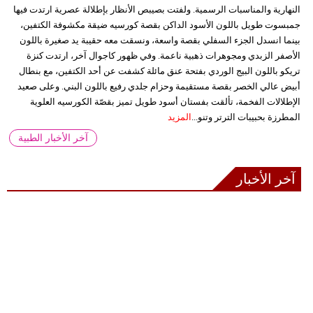
النهارية والمناسبات الرسمية. ولفتت بصيبص الأنظار بإطلالة عصرية ارتدت فيها
جمبسوت طويل باللون الأسود الداكن بقصة كورسيه ضيقة مكشوفة الكتفين،
بينما انسدل الجزء السفلي بقصة واسعة، ونسقت معه حقيبة يد صغيرة باللون
الأصفر الزبدي ومجوهرات ذهبية ناعمة. وفي ظهور كاجوال آخر، ارتدت كنزة
تريكو باللون البيج الوردي بفتحة عنق مائلة كشفت عن أحد الكتفين، مع بنطال
أبيض عالي الخصر بقصة مستقيمة وحزام جلدي رفيع باللون البني. وعلى صعيد
الإطلالات الفخمة، تألقت بفستان أسود طويل تميز بقصّة الكورسيه العلوية
المطرزة بحبيبات الترتر وتنو...
المزيد
آخر الأخبار الطبية
آخر الأخبار