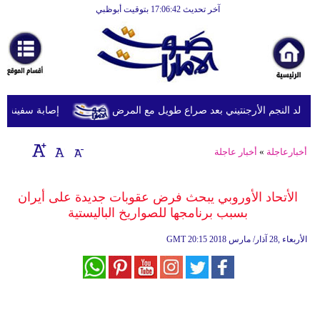
آخر تحديث 17:06:42 بتوقيت أبوظبي
الرئيسية
أخبارعاجلة
رياضة
ثقافة
د النجم الأرجنتيني بعد صراع طويل مع المرض
إصابة سفينة شحن
إقتصاد
أخبارعاجلة
»
أخبار عاجلة
فن
وموسيقى
الأتحاد الأوروبي يبحث فرض عقوبات جديدة على أيران
بسبب برنامجها للصواريخ الباليستية
أزياء
20:15 2018 الأربعاء ,28 آذار/ مارس
GMT
صحة
وتغذية
سياحة