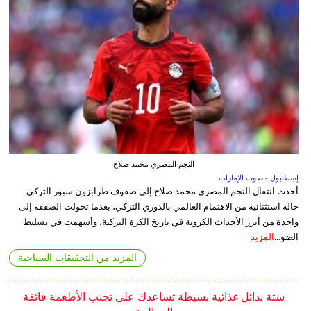
النجم المصري محمد صلاح
إسطنبول - صوت الإمارات
أحدث انتقال النجم المصري محمد صلاح إلى صفوف طرابزون سبور التركي
حالة استثنائية من الاهتمام العالمي بالدوري التركي، بعدما تحولت الصفقة إلى
واحدة من أبرز الأحداث الكروية في تاريخ الكرة التركية، وأسهمت في تسليط
الضو...
المزيد
المزيد من التحقيقات السياحية
ستة بدائل غذائية بسيطة تساعدك على تجنب الأطعمة فائقة