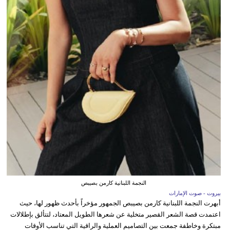
النجمة اللبنانية كارمن بصيبص
بيروت - صوت الإمارات
أبهرت النجمة اللبنانية كارمن بصيبص الجمهور مؤخراً بأحدث ظهور لها، حيث
اعتمدت قصة الشعر القصير متخلية عن شعرها الطويل المعتاد، لتتألق بإطلالات
مبتكرة وخاطفة جمعت بين التصاميم العملية والراقية التي تناسب الأوقات