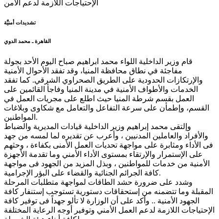
تشديدات أمنيَّة
القاهرة ـ محمد الدوي
قام وزير الداخلية اللواء محمد ابراهيم صباح اليوم الأحد بجولة
مفاجئة في نطاق محافظة المنيا، وقد تفقد الأحوال الأمنية
والإرتكازات الحدودية على الطريق الصحراوي الشرقي. كما تفقد
الخدمات والأطواف الأمنية في مدينة المنيا وفاجأ القائمين على
العمل بقسم شرطة المنيا حيث اطلع على مجريات العمل في
القسم، وإطمأن على سرعة التفاعل والتعامل مع شكاوى وبلاغات
المواطنين.
وإلتقى محمد إبراهيم وزير الداخلية قيادات المديرية والضباط
والأفراد والعاملين المدنيين ، وأعرب عن تقديره لما لمسه من جهد
فى الأداء ومثابرة على مواجهة تحديات العمل الأمنى بكفاءة ، وحثهم
على الإستمرار والإرتقاء بمستوى الأداء الأمني وما تقدمة الأجهزة
الأمنية من خدمات للمواطنين ، وبذل المزيد من الجهود فى مواجهة
كافة الجرائم الجنائية والقضاء على البؤر الإجرامية.
وشدد على ضرورة حشد الطاقات لمواجهة متطلبات المرحلة
المقبلة وما تتضمنه من إستحقاقات دستورية تستوجب إستنفار كافة
الجهود الأمنية .. وأكد على أن الوزارة لا تألو جهداً فى توفير كافة
الإحتياجات اللازمة لدعم العمل الأمني وتوفير أوجه الرعاية المختلفة