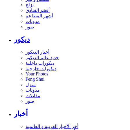
تزلج
أفخم الفنادق
أشهر المطاعم
مدونات
صور
ديكور
أخبار الديكور
جديد عالم الديكور
ديكورات داخلية
ديكورات خارجية
Your Photos
Feng Shui
منزل
مدونات
مقابلات
صور
أخبار
أخر الأخبار العربية و العالمية