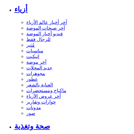
أزياء
آخر أخبار عالم الأزياء
آخر صيحات الموضة
فيديو أخبار الموضة
للرجال فقط
مُثير
مناسبات
إتيكيت
آخر موضة
جديد المحلات
مجوهرات
عطور
العناية بالشعر
ماكياج ومستحضرات
أخر عروض الأزياء
حوارات وتقارير
مدونات
صور
صحة وتغذية