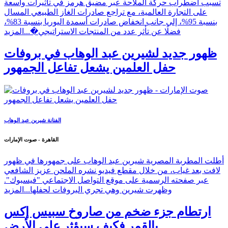
تسبب اضطراب حركة الملاحة عبر مضيق هرمز في تأثيرات واسعة
على التجارة العالمية، مع تراجع صادرات الغاز الطبيعي المسال
بنسبة 95%، إلى جانب انخفاض صادرات أسمدة اليوريا بنسبة 83%،
فضلًا عن تأثر عدد من المنتجات الاستراتيجي�...
المزيد
ظهور جديد لشيرين عبد الوهاب في بروفات
حفل العلمين يشعل تفاعل الجمهور
الفنانة شيرين عبد الوهاب
القاهرة - صوت الإمارات
أطلت المطربة المصرية شيرين عبد الوهاب على جمهورها في ظهور
لافت بعد غياب، من خلال مقطع فيديو نشره الملحن عزيز الشافعي
عبر صفحته الرسمية على موقع التواصل الاجتماعي "فيسبوك".
وظهرت شيرين وهي تجري البروفات لحفلها...
المزيد
ارتطام جزء ضخم من صاروخ سبيس إكس
بالقمر فكيف سيؤثر على الأرض