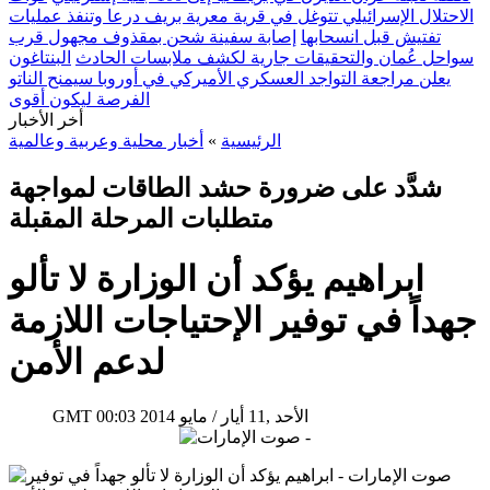
الاحتلال الإسرائيلي تتوغل في قرية معرية بريف درعا وتنفذ عمليات
تفتيش قبل انسحابها
إصابة سفينة شحن بمقذوف مجهول قرب
سواحل عُمان والتحقيقات جارية لكشف ملابسات الحادث
البنتاغون
يعلن مراجعة التواجد العسكري الأميركي في أوروبا سيمنح الناتو
الفرصة ليكون أقوى
أخر الأخبار
الرئيسية
»
أخبار محلية وعربية وعالمية
شدَّد على ضرورة حشد الطاقات لمواجهة
متطلبات المرحلة المقبلة
ابراهيم يؤكد أن الوزارة لا تألو
جهداً في توفير الإحتياجات اللازمة
لدعم الأمن
00:03 2014 الأحد ,11 أيار / مايو
GMT