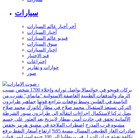
سيارات
آخر أخبار عالم السيارات
أخبار السيارات
فيديو عالم السيارات
سوق السيارات
اخبار السيارات
قيد الاختبار
إختراعات
حوارات و تقارير
صور
بركان فويجو في جواتيمالا يواصل ثورانه وإجلاء 1700 شخص بسبب
الرماد والتدفقات الطينية
العاصفة الاستوائية "مايماي" تقترب من
اليابسة في الفلبين وسط توقعات بتراجع قوتها
جماهير طرابزون
التركي تستعد لاستقبال محمد صلاح في مطار أتاتورك
محمد صلاح
يصل تركيا لاستكمال إجراءات انتقاله إلى طرابزون سبور
الشرطة
الألمانية تحقق في حادث أمني بمطار لايبزيج بعد العثور على جسم
مشبوه قرب المدرج
اضطراب الملاحة في مضيق هرمز يخفض
صادرات الغاز الطبيعي المسال بنسبة 95%
ارتفاع أسعار النفط يرفع
تكلفة تعبئة خزان الديزل في بريطانيا إلى 100 جنيه إسترليني
قوات