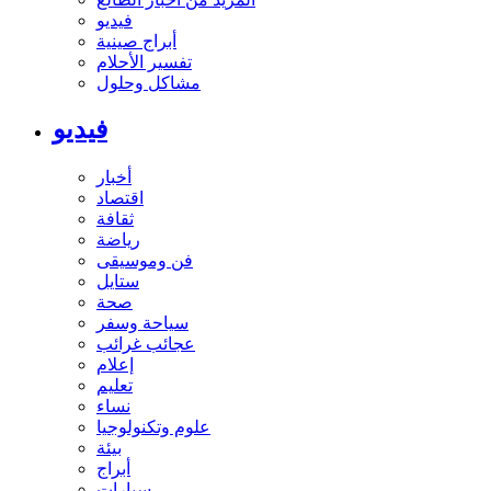
فيديو
أبراج صينية
تفسير الأحلام
مشاكل وحلول
فيديو
أخبار
اقتصاد
ثقافة
رياضة
فن وموسيقى
ستايل
صحة
سياحة وسفر
عجائب غرائب
إعلام
تعليم
نساء
علوم وتكنولوجيا
بيئة
أبراج
سيارات