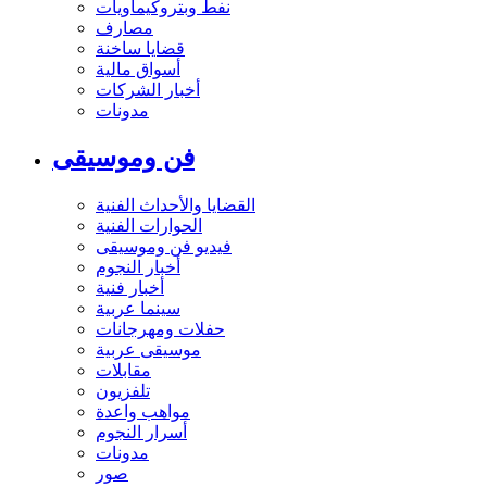
نفط وبتروكيماويات
مصارف
قضايا ساخنة
أسواق مالية
أخبار الشركات
مدونات
فن وموسيقى
القضايا والأحداث الفنية
الحوارات الفنية
فيديو فن وموسيقى
أخبار النجوم
أخبار فنية
سينما عربية
حفلات ومهرجانات
موسيقى عربية
مقابلات
تلفزيون
مواهب واعدة
أسرار النجوم
مدونات
صور