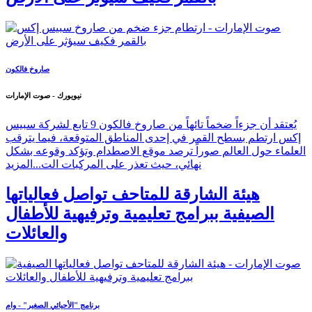
صاروخ فالكون
نيويورك - صوت الإمارات
يُعتقد أن جزءاً ضخماً تائهاً من صاروخ فالكون 9 تابع لشركة سبيس
إكس ارتطم بسطح القمر في إحدى المناطق المتوقعة، فيما يترقب
العلماء حول العالم صوراً ترصد موقع الاصطدام وتؤكد وقوعه بشكل
نهائي، حيث تعذر على المركبات الت...
المزيد
هيئة الشارقة للمتاحف تواصل فعالياتها
الصيفية ببرامج تعليمية وترفيهية للأطفال
والعائلات
برنامج "الأحيائي الصغير" - وام