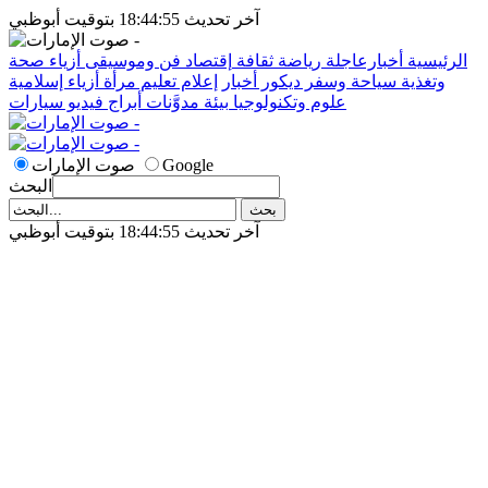
آخر تحديث 18:44:55 بتوقيت أبوظبي
الرئيسية
أخبارعاجلة
رياضة
ثقافة
إقتصاد
فن وموسيقى
أزياء
صحة
وتغذية
سياحة وسفر
ديكور
أخبار
إعلام
تعليم
مرأة
أزياء إسلامية
علوم وتكنولوجيا
بيئة
مدوَّنات
أبراج
فيديو
سيارات
Google
صوت الإمارات
البحث
آخر تحديث 18:44:55 بتوقيت أبوظبي