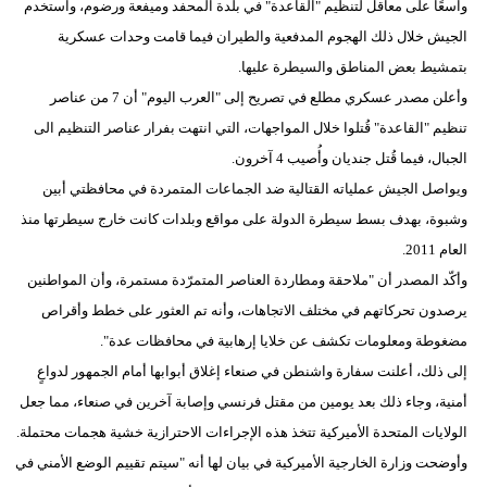
واسعًا على معاقل لتنظيم "القاعدة" في بلدة المحفد وميفعة ورضوم، واستخدم
مدوَّنات
الجيش خلال ذلك الهجوم المدفعية والطيران فيما قامت وحدات عسكرية
أبراج
بتمشيط بعض المناطق والسيطرة عليها.
وأعلن مصدر عسكري مطلع في تصريح إلى "العرب اليوم" أن 7 من عناصر
فيديو
تنظيم "القاعدة" قُتلوا خلال المواجهات، التي انتهت بفرار عناصر التنظيم الى
سيارات
الجبال، فيما قُتل جنديان وأُصيب 4 آخرون.
ويواصل الجيش عملياته القتالية ضد الجماعات المتمردة في محافظتي أبين
وشبوة، بهدف بسط سيطرة الدولة على مواقع وبلدات كانت خارج سيطرتها منذ
العام 2011.
وأكّد المصدر أن "ملاحقة ومطاردة العناصر المتمرّدة مستمرة، وأن المواطنين
يرصدون تحركاتهم في مختلف الاتجاهات، وأنه تم العثور على خطط وأقراص
مضغوطة ومعلومات تكشف عن خلايا إرهابية في محافظات عدة".
إلى ذلك، أعلنت سفارة واشنطن في صنعاء إغلاق أبوابها أمام الجمهور لدواعٍ
أمنية، وجاء ذلك بعد يومين من مقتل فرنسي وإصابة آخرين في صنعاء، مما جعل
الولايات المتحدة الأميركية تتخذ هذه الإجراءات الاحترازية خشية هجمات محتملة.
وأوضحت وزارة الخارجية الأميركية في بيان لها أنه "سيتم تقييم الوضع الأمني في