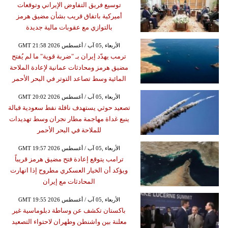
توسيع فريق التفاوض الإيراني وتوقعات
أميركية باتفاق قريب بشأن مضيق هرمز
بالتوازي مع عقوبات مالية جديدة
GMT 21:58 2026 الأربعاء ,05 آب / أغسطس
ترمب يهدّد إيران بـ "ضربة قوية" ما لم يُفتح
مضيق هرمز ومحادثات عمانية لإعادة الملاحة
المائية وسط تصاعد التوتر في البحر الأحمر
GMT 20:02 2026 الأربعاء ,05 آب / أغسطس
تصعيد حوثي يستهدف ناقلة نفط سعودية قبالة
ينبع غداة مهاجمة مطار نجران وسط تهديدات
للملاحة في البحر الأحمر
GMT 19:57 2026 الأربعاء ,05 آب / أغسطس
ترامب يتوقع إعادة فتح مضيق هرمز قريباً
ويؤكد أن الخيار العسكري مطروح إذا انهارت
المحادثات مع إيران
GMT 19:55 2026 الأربعاء ,05 آب / أغسطس
باكستان تكشف عن وساطة دبلوماسية غير
معلنة بين واشنطن وطهران لاحتواء التصعيد