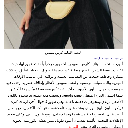
النجمة اللبنانية كارمن بصيبص
بيروت - صوت الإمارات
أبهرت النجمة اللبنانية كارمن بصيبص الجمهور مؤخراً بأحدث ظهور لها، حيث
اعتمدت قصة الشعر القصير متخلية عن شعرها الطويل المعتاد، لتتألق بإطلالات
مبتكرة وخاطفة جمعت بين التصاميم العملية والراقية التي تناسب الأوقات
النهارية والمناسبات الرسمية. ولفتت بصيبص الأنظار بإطلالة عصرية ارتدت فيها
جمبسوت طويل باللون الأسود الداكن بقصة كورسيه ضيقة مكشوفة الكتفين،
بينما انسدل الجزء السفلي بقصة واسعة، ونسقت معه حقيبة يد صغيرة باللون
الأصفر الزبدي ومجوهرات ذهبية ناعمة. وفي ظهور كاجوال آخر، ارتدت كنزة
تريكو باللون البيج الوردي بفتحة عنق مائلة كشفت عن أحد الكتفين، مع بنطال
أبيض عالي الخصر بقصة مستقيمة وحزام جلدي رفيع باللون البني. وعلى صعيد
الإطلالات الفخمة، تألقت بفستان أسود طويل تميز بقصّة الكورسيه العلوية
المطرزة بحبيبات الترتر وتنو...
المزيد