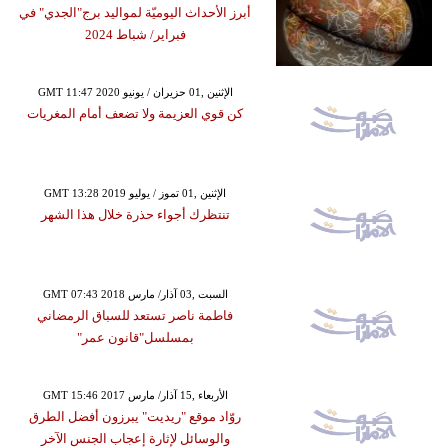
أبرز الأحداث اليوميّة لمواليد برج"الجدي" في
فبراير/ شباط 2024
GMT 11:47 2020 الإثنين ,01 حزيران / يونيو
كن قوي العزيمة ولا تضعف أمام المغريات
GMT 13:28 2019 الإثنين ,01 تموز / يوليو
تنتظرك أجواء حذرة خلال هذا الشهر
GMT 07:43 2018 السبت ,03 آذار/ مارس
فاطمة ناصر تستعد للسباق الرمضاني
بمسلسل"قانون عمر"
GMT 15:46 2017 الأربعاء ,15 آذار/ مارس
روّاد موقع "ريديت" يبرزون أفضل الطرق
والوسائل لإثارة إعجاب الجنس الآخر