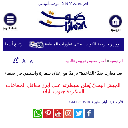
آخر تحديث 15:40:55 بتوقيت أبوظبي
الرئيسية
أخبارعاجلة
رياضة
ثقافة
يد ووزير خارجية الكويت يبحثان تطورات المنطقة
ارتفاع أسعار النفط يرف
إقتصاد
الرئيسية
»
أخبار محلية وعربية وعالمية
فن
بعد معارك ضدّ "القاعدة" تزامنًا مع إغلاق سفارة واشنطن في صنعاء
وموسيقى
الجيش اليمنيّ يُعلن سيطرته على أبرز معاقل الجماعات
أزياء
المتمّردة جنوب البلاد
صحة
23:35 2014 الأربعاء ,07 أيار / مايو
GMT
وتغذية
سياحة