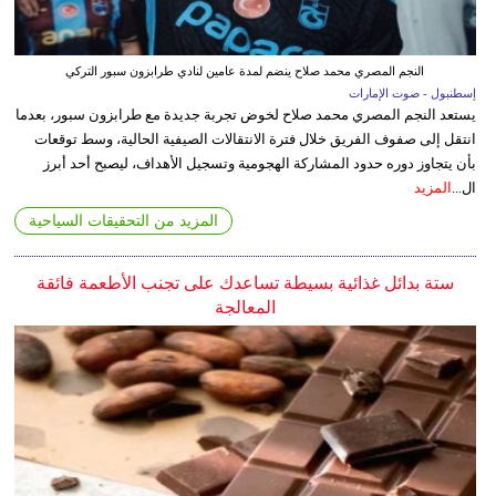
النجم المصري محمد صلاح ينضم لمدة عامين لنادي طرابزون سبور التركي
إسطنبول - صوت الإمارات
يستعد النجم المصري محمد صلاح لخوض تجربة جديدة مع طرابزون سبور، بعدما
انتقل إلى صفوف الفريق خلال فترة الانتقالات الصيفية الحالية، وسط توقعات
بأن يتجاوز دوره حدود المشاركة الهجومية وتسجيل الأهداف، ليصبح أحد أبرز
ال...
المزيد
المزيد من التحقيقات السياحية
ستة بدائل غذائية بسيطة تساعدك على تجنب الأطعمة فائقة
المعالجة