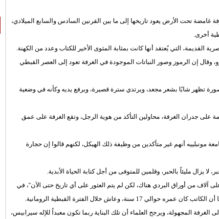
ة غامضة تحت الأرض يعود تاريخها إلى ما بين القرنين السادس والسابع الميلادي،
ية أخرى.
القديمة، التي يُعتقد أنها كانت بمثابة المثوى الأخير للكتاب وعدد من الكهنة.
و، وقال إن الرموز وصور النباتات الموجودة في الغرفة تعود إلى العصر القبطي
صورة تظهر شابًا بشعر مجعد، ويرتدي سترة قصيرة، ويرفع يديه وكأنه في وضعية
ة على جدران الغرفة، محاولين التأكد من هوية الرجل، وتقع الغرفة على عمق
معة مونبلييه أنهم غير متأكدين من وظيفة ذلك الهيكل، لكنهم قالوا إن حجارة
لا يزال مليئاً بالحبر، وقلمين للمتوفى من أجل كتابة الحياة الأبدية.
 آلاف من أوراق البردي هناك، لكن لم يتم العثور على أي تاريخ حتى الآن"، في
نة، وعاش خلال الفترة القبطية الرومانية.
نًا من الصخور، حتى وصلوا إلى الغرفة المجهولة، ويرجح العلماء أن تلك البناية ربما تكون معبداً للإله سيرابيس،