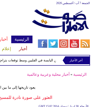
الجمعة 7 آب / أغسطس 2026
الرئيسية
أخبار
أخبار
إعلام
أخر الأخبار
 الاستوائية "مايماي" تقترب من اليابسة في الفلبين وسط توقعات بتراجع قوتها
الرئيسية
»
أخبار محلية وعربية وعالمية
يعود تاريخها إلى ما بين 
العثور على صورة نادرة للمسي
15:02 2014 الأربعاء ,30 إبريل / نيسان
GMT