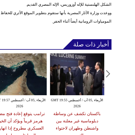
الشكل الهلنستية للإله أوزوريس، الإله المصري القديم.
ووعدت وزارة الآثار المصرية بأنها ستقوم بتطوير الموقع الأثري للحفاظ 
المومياوات الرومانية أيضاً أثناء الحفر.
أخبار ذات صلة
الأربعاء ,05 آب / أغسطس GMT 19:49
الأربعاء ,05 آب / أغسطس GMT 19:55
الأربعاء ,05 آب / أغس
2026
2026
20
ة إسرائيلية في
باكستان تكشف عن وساطة
ترامب يتوقع إعادة فتح مض
د وآلية التحقق
دبلوماسية غير معلنة بين
هرمز قريباً ويؤكد أن الخيا
مانات لوقف
واشنطن وطهران لاحتواء
العسكري مطروح إذا انها