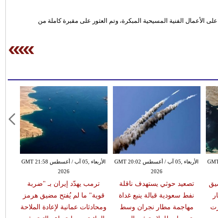
على الأعمال الفنية المسيحية المبكرة، وتم العثور على مقبرة كاملة من
طس GMT 19:57
الأربعاء ,05 آب / أغسطس GMT 20:02
الأربعاء ,05 آب / أغسطس GMT 21:58
2026
2026
يق
تصعيد حوثي يستهدف ناقلة
ترمب يهدّد إيران بـ "ضربة
ر
نفط سعودية قبالة ينبع غداة
قوية" ما لم يُفتح مضيق هرمز
رت
مهاجمة مطار نجران وسط
ومحادثات عمانية لإعادة الملاحة