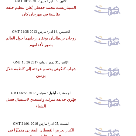
GMT 10:36 2017 الإثنين ,15 أيار / مايو
السيناريست محمد حفظي يُعلن تنظيم حلقة
نقاشية في مهرجان كان
GMT 21:38 2013 الخميس ,14 آذار/ مارس
زوجان بريطانيان يوثقان رحلتهما حول العالم
بصور لأقدامهم
GMT 15:36 2017 الإثنين ,31 تموز / يوليو
شهاب كنكوني يحسم عودته إلى كاظمة خلال
يومين
GMT 06:55 2017 الجمعة ,22 أيلول / سبتمبر
جهّزي حديقة منزلك واستعدي لاستقبال فصل
الشتاء
GMT 21:01 2016 السبت ,05 آذار/ مارس
الكبار يعرض القفطان المغربي متميّزًا في