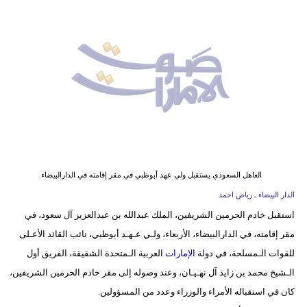
وسفر
ديكور
أخبار
إعلام
تعليم
مرأة
العاهل السعودي يستقبل ولي عهد أبوظبي في مقر إقامته في الدارالبيضاء
أزياء
الدار البيضاء ـ رياض احمد
إسلامية
استقبل خادم الحرمين الشريفين، الملك عبدالله بن عبدالعزيز آل سعود، في
مقر إقامته، في الدارالبيضاء، الأربعاء، ولـي عـهـد أبوظبي، نائب القائد الأعـلى
علوم
للقوات الـمسلحة، في دولة
الإمارات
العربية الـمتحدة الشقيقة، الفريق أول
وتكنولوجيا
الـشيخ محمد بن زايد آل نهـيـان، وعند وصوله إلى مقر خادم الحرمين الشريفين،
بيئة
كان في استقباله الأمراء والوزراء وعدد من المسؤولين.