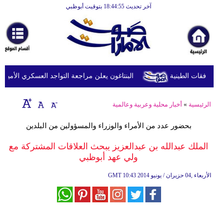
آخر تحديث 18:44:55 بتوقيت أبوظبي
الرئيسية
أخبارعاجلة
رياضة
ثقافة
البنتاغون يعلن مراجعة التواجد العسكري الأميركي ف
إقتصاد
الرئيسية
»
أخبار محلية وعربية وعالمية
فن
بحضور عدد من الأمراء والوزراء والمسؤولين من البلدين
وموسيقى
الملك عبدالله بن عبدالعزيز يبحث العلاقات المشتركة مع
أزياء
ولي عهد أبوظبي
صحة
10:43 2014 الأربعاء ,04 حزيران / يونيو
GMT
وتغذية
سياحة