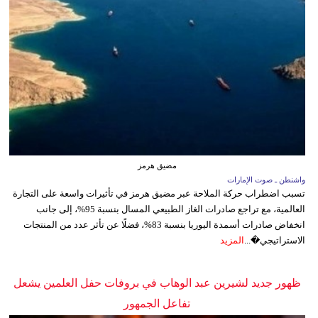
مضيق هرمز
واشنطن ـ صوت الإمارات
تسبب اضطراب حركة الملاحة عبر مضيق هرمز في تأثيرات واسعة على التجارة
العالمية، مع تراجع صادرات الغاز الطبيعي المسال بنسبة 95%، إلى جانب
انخفاض صادرات أسمدة اليوريا بنسبة 83%، فضلًا عن تأثر عدد من المنتجات
الاستراتيجي�...
المزيد
ظهور جديد لشيرين عبد الوهاب في بروفات حفل العلمين يشعل
تفاعل الجمهور