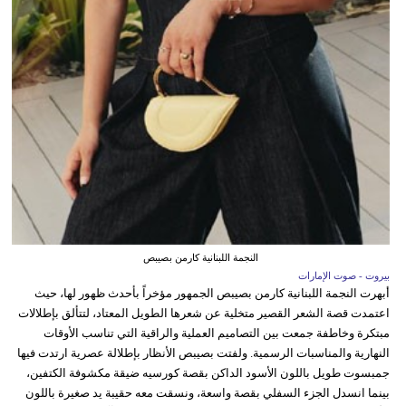
النجمة اللبنانية كارمن بصيبص
بيروت - صوت الإمارات
أبهرت النجمة اللبنانية كارمن بصيبص الجمهور مؤخراً بأحدث ظهور لها، حيث
اعتمدت قصة الشعر القصير متخلية عن شعرها الطويل المعتاد، لتتألق بإطلالات
مبتكرة وخاطفة جمعت بين التصاميم العملية والراقية التي تناسب الأوقات
النهارية والمناسبات الرسمية. ولفتت بصيبص الأنظار بإطلالة عصرية ارتدت فيها
جمبسوت طويل باللون الأسود الداكن بقصة كورسيه ضيقة مكشوفة الكتفين،
بينما انسدل الجزء السفلي بقصة واسعة، ونسقت معه حقيبة يد صغيرة باللون