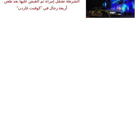
الشرطة تعتقل إمرأة تم القبض عليها بعد طعن
أربعة رجال في "كوفنت غاردن"