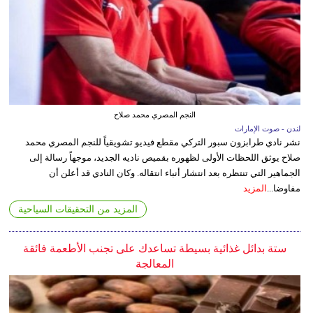
النجم المصري محمد صلاح
لندن - صوت الإمارات
نشر نادي طرابزون سبور التركي مقطع فيديو تشويقياً للنجم المصري محمد
صلاح يوثق اللحظات الأولى لظهوره بقميص ناديه الجديد، موجهاً رسالة إلى
الجماهير التي تنتظره بعد انتشار أنباء انتقاله. وكان النادي قد أعلن أن
مفاوضا...
المزيد
المزيد من التحقيقات السياحية
ستة بدائل غذائية بسيطة تساعدك على تجنب الأطعمة فائقة
المعالجة