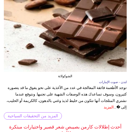
الشوكولاتة
لندن - صوت الإمارات
توجد الأطعمة فائقة المعالجة في عدد من الأغذية على نحو يفوق ما قد يتصوره
كثيرون، وسوف تساعدك هذه الوصفات الشهية على تجنبها. ونتوقع عندما
نشتري المثلجات أنها تتكون من خليط لذيذ وغني بالدهون، كالكريمة أو الحليب،
إلى �...
المزيد
المزيد من التحقيقات السياحية
أحدث إطلالات كارمن بصيبص شعر قصير واختيارات مبتكرة