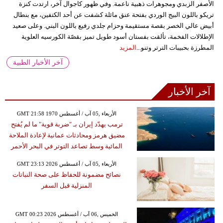
الأصفر الزبدي ومجوهرات ذهبية ناعمة. وفي ظهور كاجوال آخر، ارتدت كنزة
تريكو باللون البيج الوردي بفتحة عنق مائلة كشفت عن أحد الكتفين، مع بنطال
أبيض عالي الخصر بقصة مستقيمة وحزام جلدي رفيع باللون البني. وعلى صعيد
الإطلالات الفخمة، تألقت بفستان أسود طويل تميز بقصّة الكورسيه العلوية
المطرزة بحبيبات الترتر وتنو...
المزيد
آخر الأخبار الطبية
آخر الأخبار
GMT 21:58 1970 الأربعاء ,05 آب / أغسطس
ترمب يهدّد إيران بـ "ضربة قوية" ما لم يُفتح
مضيق هرمز ومحادثات عمانية لإعادة الملاحة
المائية وسط تصاعد التوتر في البحر الأحمر
GMT 23:13 2026 الأربعاء ,05 آب / أغسطس
نصائح مضمونة للحفاظ على صحة النباتات
المنزلية قبل السفر
GMT 00:23 2026 الخميس ,06 آب / أغسطس