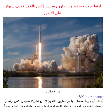
ارتطام جزء ضخم من صاروخ سبيس إكس بالقمر فكيف سيؤثر
على الأرض
صاروخ فالكون
نيويورك - صوت الإمارات
يُعتقد أن جزءاً ضخماً تائهاً من صاروخ فالكون 9 تابع لشركة سبيس إكس ارتطم
بسطح القمر في إحدى المناطق المتوقعة، فيما يترقب العلماء حول العالم صوراً