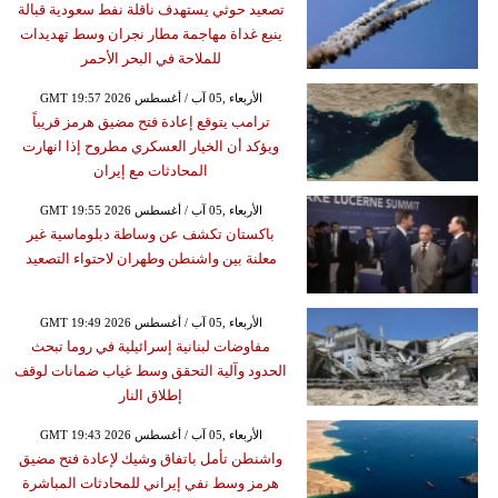
تصعيد حوثي يستهدف ناقلة نفط سعودية قبالة
ينبع غداة مهاجمة مطار نجران وسط تهديدات
للملاحة في البحر الأحمر
GMT 19:57 2026 الأربعاء ,05 آب / أغسطس
ترامب يتوقع إعادة فتح مضيق هرمز قريباً
ويؤكد أن الخيار العسكري مطروح إذا انهارت
المحادثات مع إيران
GMT 19:55 2026 الأربعاء ,05 آب / أغسطس
باكستان تكشف عن وساطة دبلوماسية غير
معلنة بين واشنطن وطهران لاحتواء التصعيد
GMT 19:49 2026 الأربعاء ,05 آب / أغسطس
مفاوضات لبنانية إسرائيلية في روما تبحث
الحدود وآلية التحقق وسط غياب ضمانات لوقف
إطلاق النار
GMT 19:43 2026 الأربعاء ,05 آب / أغسطس
واشنطن تأمل باتفاق وشيك لإعادة فتح مضيق
هرمز وسط نفي إيراني للمحادثات المباشرة