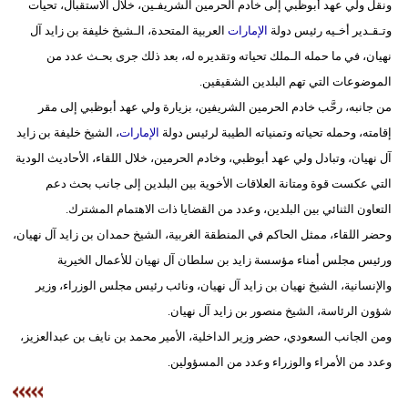
ونقل ولي عهد أبوظبي إلى خادم الحرمين الشريفـين، خلال الاستقبال، تحيات
مدوَّنات
وتـقـدير أخـيه رئيس دولة
الإمارات
العربية المتحدة، الـشيخ خليفة بن زايد آل
أبراج
نهيان، في ما حمله الـملك تحياته وتقديره له، بعد ذلك جرى بحـث عدد من
الموضوعات التي تهم البلدين الشقيقين.
فيديو
من جانبه، رحَّب خادم الحرمين الشريفين، بزيارة ولي عهد أبوظبي إلى مقر
سيارات
إقامته، وحمله تحياته وتمنياته الطيبة لرئيس دولة
الإمارات
، الشيخ خليفة بن زايد
آل نهيان، وتبادل ولي عهد أبوظبي، وخادم الحرمين، خلال اللقاء، الأحاديث الودية
التي عكست قوة ومتانة العلاقات الأخوية بين البلدين إلى جانب بحث دعم
التعاون الثنائي بين البلدين، وعدد من القضايا ذات الاهتمام المشترك.
وحضر اللقاء، ممثل الحاكم في المنطقة الغربية، الشيخ حمدان بن زايد آل نهيان،
ورئيس مجلس أمناء مؤسسة زايد بن سلطان آل نهيان للأعمال الخيرية
والإنسانية، الشيخ نهيان بن زايد آل نهيان، ونائب رئيس مجلس الوزراء، وزير
شؤون الرئاسة، الشيخ منصور بن زايد آل نهيان.
ومن الجانب السعودي، حضر وزير الداخلية، الأمير محمد بن نايف بن عبدالعزيز،
وعدد من الأمراء والوزراء وعدد من المسؤولين.