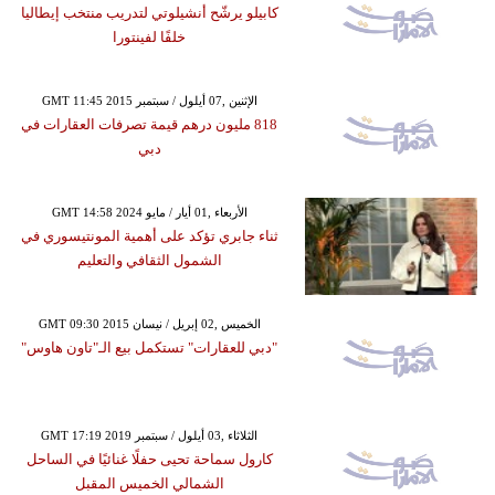
كابيلو يرشّح أنشيلوتي لتدريب منتخب إيطاليا
خلفًا لفينتورا
GMT 11:45 2015 الإثنين ,07 أيلول / سبتمبر
818 مليون درهم قيمة تصرفات العقارات في
دبي
GMT 14:58 2024 الأربعاء ,01 أيار / مايو
ثناء جابري تؤكد على أهمية المونتيسوري في
الشمول الثقافي والتعليم
GMT 09:30 2015 الخميس ,02 إبريل / نيسان
"دبي للعقارات" تستكمل بيع الـ"تاون هاوس"
GMT 17:19 2019 الثلاثاء ,03 أيلول / سبتمبر
كارول سماحة تحيى حفلًا غنائيًا في الساحل
الشمالي الخميس المقبل