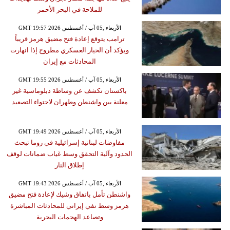
للملاحة في البحر الأحمر
GMT 19:57 2026 الأربعاء ,05 آب / أغسطس
ترامب يتوقع إعادة فتح مضيق هرمز قريباً
ويؤكد أن الخيار العسكري مطروح إذا انهارت
المحادثات مع إيران
GMT 19:55 2026 الأربعاء ,05 آب / أغسطس
باكستان تكشف عن وساطة دبلوماسية غير
معلنة بين واشنطن وطهران لاحتواء التصعيد
GMT 19:49 2026 الأربعاء ,05 آب / أغسطس
مفاوضات لبنانية إسرائيلية في روما تبحث
الحدود وآلية التحقق وسط غياب ضمانات لوقف
إطلاق النار
GMT 19:43 2026 الأربعاء ,05 آب / أغسطس
واشنطن تأمل باتفاق وشيك لإعادة فتح مضيق
هرمز وسط نفي إيراني للمحادثات المباشرة
وتصاعد الهجمات البحرية