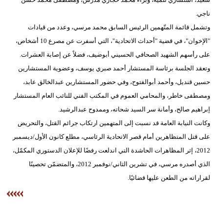
مدوَّنات
ناجي.
وتشمل قائمة المتّهمين الرئيس السابق محمد مرسي، وعدد من قيادات
أبراج
"الإخوان"، في قضية "أحداث الاتحادية"، التي أسفرت عن مصرع 10 أشخاص،
فيديو
على رأسهم الشهيد الصحافي الحسيني أبوضيف، فضلاً عن إصابة العشرات.
وتعقد الجلسة برئاسة المستشار أحمد صبري يوسف، وعضوية المستشارين
سيارات
حسين قنديل، وأحمد أبوالفتوح، وفي حضور المستشارين عبدالخالق عابد،
ومصطفى خاطر، والمحامي العموم في المكتب الفني للنائب العام المستشار
إبراهيم صالح، وأمانة سر السيد شحاته، وممدوح عبدالرشيد.
وكانت النيابة العامة قد نسبت إلى المتهمين ارتكاب جرائم القتل، والتحريض
على قتل المتظاهرين أمام قصر الاتحادية الرئاسي، مطلع كانون الأول/ديسمبر
2012، إثر المظاهرات الحاشدة التي اندلعت رفضًا للإعلان الدستوري المكمّل،
الذي أصدره مرسي، في تشرين الثاني/نوفمبر 2012، والمتضمّن تحصينًا
لقراراته من الطعن عليها قضائيًا.