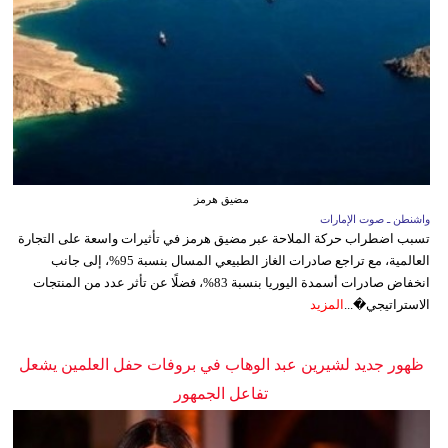
مضيق هرمز
واشنطن ـ صوت الإمارات
تسبب اضطراب حركة الملاحة عبر مضيق هرمز في تأثيرات واسعة على التجارة
العالمية، مع تراجع صادرات الغاز الطبيعي المسال بنسبة 95%، إلى جانب
انخفاض صادرات أسمدة اليوريا بنسبة 83%، فضلًا عن تأثر عدد من المنتجات
الاستراتيجي�...
المزيد
ظهور جديد لشيرين عبد الوهاب في بروفات حفل العلمين يشعل
تفاعل الجمهور