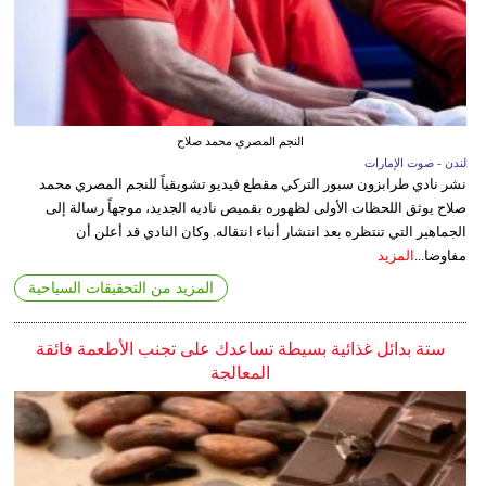
النجم المصري محمد صلاح
لندن - صوت الإمارات
نشر نادي طرابزون سبور التركي مقطع فيديو تشويقياً للنجم المصري محمد
صلاح يوثق اللحظات الأولى لظهوره بقميص ناديه الجديد، موجهاً رسالة إلى
الجماهير التي تنتظره بعد انتشار أنباء انتقاله. وكان النادي قد أعلن أن
مفاوضا...
المزيد
المزيد من التحقيقات السياحية
ستة بدائل غذائية بسيطة تساعدك على تجنب الأطعمة فائقة
المعالجة