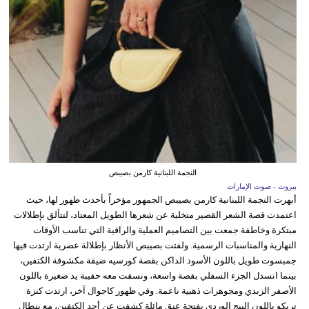
النجمة اللبنانية كارمن بصيبص
بيروت - صوت الإمارات
أبهرت النجمة اللبنانية كارمن بصيبص الجمهور مؤخراً بأحدث ظهور لها، حيث
اعتمدت قصة الشعر القصير متخلية عن شعرها الطويل المعتاد، لتتألق بإطلالات
مبتكرة وخاطفة جمعت بين التصاميم العملية والراقية التي تناسب الأوقات
النهارية والمناسبات الرسمية. ولفتت بصيبص الأنظار بإطلالة عصرية ارتدت فيها
جمبسوت طويل باللون الأسود الداكن بقصة كورسيه ضيقة مكشوفة الكتفين،
بينما انسدل الجزء السفلي بقصة واسعة، ونسقت معه حقيبة يد صغيرة باللون
الأصفر الزبدي ومجوهرات ذهبية ناعمة. وفي ظهور كاجوال آخر، ارتدت كنزة
تريكو باللون البيج الوردي بفتحة عنق مائلة كشفت عن أحد الكتفين، مع بنطال