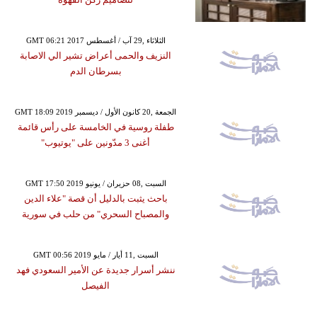
GMT 06:21 2017 الثلاثاء ,29 آب / أغسطس
النزيف والحمى أعراض تشير الي الاصابة
بسرطان الدم
GMT 18:09 2019 الجمعة ,20 كانون الأول / ديسمبر
طفلة روسية في الخامسة على رأس قائمة
أغنى 3 مدّونين على "يوتيوب"
GMT 17:50 2019 السبت ,08 حزيران / يونيو
باحث يثبت بالدليل أن قصة "علاء الدين
والمصباح السحري" من حلب في سورية
GMT 00:56 2019 السبت ,11 أيار / مايو
ننشر أسرار جديدة عن الأمير السعودي فهد
الفيصل