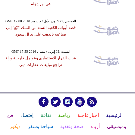
في نهر دِجلة
GMT 17:00 2018 الخميس ,27 كانون الأول / ديسمبر
قصة أبواب الكعبة الستة من الملك "تُبّع" إلى
صناعته بالذهب على يد آل سعود
GMT 17:55 2016 السبت ,02 إبريل / نيسان
غياب القرار الاستثماري وعوامل خارجية وراء
تراجع مبايعات عقارات دبي
الرئيسية
أخبارعاجلة
رياضة
ثقافة
إقتصاد
فن
وموسيقى
أزياء
صحة وتغذية
سياحة وسفر
ديكور