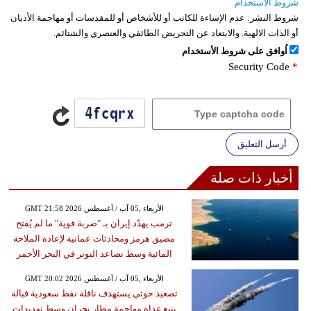
شروط الاستخدام
شروط النشر:
عدم الإساءة للكاتب أو للأشخاص أو للمقدسات أو مهاجمة الأديان
أو الذات الالهية. والابتعاد عن التحريض الطائفي والعنصري والشتائم.
اُوافق على شروط الأستخدام
Security Code
*
أرسل التعليق
أخبار ذات صلة
GMT 21:58 2026 الأربعاء ,05 آب / أغسطس
ترمب يهدّد إيران بـ "ضربة قوية" ما لم يُفتح
مضيق هرمز ومحادثات عمانية لإعادة الملاحة
المائية وسط تصاعد التوتر في البحر الأحمر
GMT 20:02 2026 الأربعاء ,05 آب / أغسطس
تصعيد حوثي يستهدف ناقلة نفط سعودية قبالة
ينبع غداة مهاجمة مطار نجران وسط تهديدات