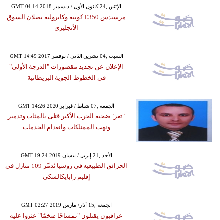
GMT 04:14 2018 الإثنين ,24 كانون الأول / ديسمبر
مرسيدس E350 كوبيه وكابروليه يصلان السوق
الأنجليزي
GMT 14:49 2017 السبت ,04 تشرين الثاني / نوفمبر
الإعلان عن تجديد مقصورات "الدرجة الأولى"
في الخطوط الجوية البريطانية
GMT 14:26 2020 الجمعة ,07 شباط / فبراير
"تعز" ضحية الحرب الأكبر قتلى بالمئات وتدمير
ونهب الممتلكات وانعدام الخدمات
GMT 19:24 2019 الأحد ,21 إبريل / نيسان
الحرائق الطبيعية في روسيا تُدمِّر 109 منازل في
إقليم زابايكالسكي
GMT 02:27 2019 الجمعة ,15 آذار/ مارس
عراقيون يقتلون "تمساحًا ضخمًا" عثروا عليه