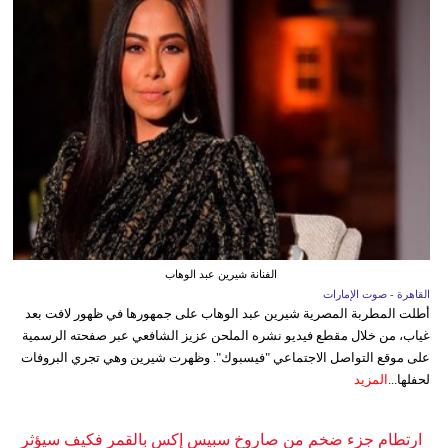
الفنانة شيرين عبد الوهاب
القاهرة - صوت الإمارات
أطلت المطربة المصرية شيرين عبد الوهاب على جمهورها في ظهور لافت بعد
غياب، من خلال مقطع فيديو نشره الملحن عزيز الشافعي عبر صفحته الرسمية
على موقع التواصل الاجتماعي "فيسبوك". وظهرت شيرين وهي تجري البروفات
لحفلها...
المزيد
ارتطام جزء ضخم من صاروخ سبيس إكس بالقمر فكيف سيؤثر