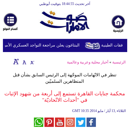
آخر تحديث 18:44:55 بتوقيت أبوظبي
الرئيسية
أخبارعاجلة
رياضة
ثقافة
البنتاغون يعلن مراجعة التواجد العسكري الأميركي ف
إقتصاد
الرئيسية
»
أخبار محلية وعربية وعالمية
فن
تنظر في الاتّهامات الموجّهة إلى الرئيس السابق بشأن قتل
وموسيقى
المتظاهرين السلميّين
أزياء
محكمة جنايات القاهرة تستمع إلى أربعة من شهود الإثبات
في "أحداث الاتّحاديّة"
صحة
10:35 2014 الثلاثاء ,13 أيار / مايو
GMT
وتغذية
سياحة