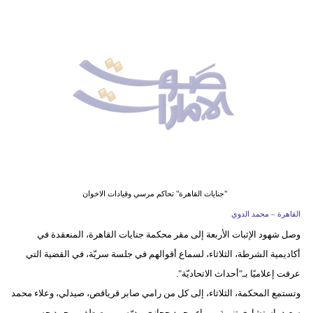
وسفر
ديكور
أخبار
إعلام
تعليم
مرأة
أزياء
"جنايات القاهرة" تحاكم مرسي وقيادات الاخوان
إسلامية
القاهرة – محمد الدوي
وصل شهود الإثبات الأربعة إلى مقر محكمة جنايات القاهرة، المنعقدة في
علوم
أكاديمية الشرطة، الثلاثاء، لسماع أقوالهم في جلسة سريّة، في القضية التي
وتكنولوجيا
عرفت إعلاميًا بـ"أحداث الاتحاديّة".
بيئة
وتستمع المحكمة، الثلاثاء، إلى كل من رامي صابر قرياقص، صيدلي، وعلاء محمد
سعيد، استشاري تنمية، وبراء محمد حجازي مدرّس، ومصطفى محمد حسن