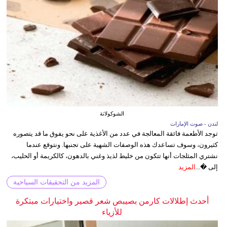
الشوكولاتة
لندن - صوت الإمارات
توجد الأطعمة فائقة المعالجة في عدد من الأغذية على نحو يفوق ما قد يتصوره
كثيرون، وسوف تساعدك هذه الوصفات الشهية على تجنبها. ونتوقع عندما
نشتري المثلجات أنها تتكون من خليط لذيذ وغني بالدهون، كالكريمة أو الحليب،
إلى �...
المزيد
المزيد من التحقيقات السياحية
أحدث إطلالات كارمن بصيبص شعر قصير واختيارات مبتكرة
للأزياء