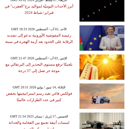
GMT 09:02 2024 الأربعاء ,07 شباط / فبراير
أبرز الأحداث اليوميّة لمواليد برج"العقرب" في
فبراير/ شباط 2024
GMT 18:33 2026 الأحد ,02 آب / أغسطس
رئيسة المفوضية الأوروبية تدعو إلى تشديد
الرقابة على الحدود بعد أزمة الهجرة في سبتة
GMT 21:47 2026 الإثنين ,03 آب / أغسطس
بلجيكا ترفع مستوى التحذير إلى البرتقالي مع
موجة حر تصل إلى 37 درجة
GMT 20:51 2026 الثلاثاء ,14 تموز / يوليو
فولكس فاغن تعيد رسم استراتيجيتها بخفض
كبير في عدد الطرازات عالميًا
GMT 21:54 2025 الخميس ,17 إبريل / نيسان
لمسات أنيقة تجمع بين الفخامة والحداثة
لتصاميم ركن القهوة