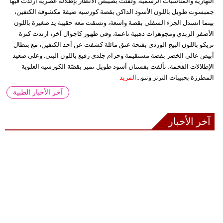
النهارية والمناسبات الرسمية. ولفتت بصيبص الأنظار بإطلالة عصرية ارتدت فيها
جمبسوت طويل باللون الأسود الداكن بقصة كورسيه ضيقة مكشوفة الكتفين،
بينما انسدل الجزء السفلي بقصة واسعة، ونسقت معه حقيبة يد صغيرة باللون
الأصفر الزبدي ومجوهرات ذهبية ناعمة. وفي ظهور كاجوال آخر، ارتدت كنزة
تريكو باللون البيج الوردي بفتحة عنق مائلة كشفت عن أحد الكتفين، مع بنطال
أبيض عالي الخصر بقصة مستقيمة وحزام جلدي رفيع باللون البني. وعلى صعيد
الإطلالات الفخمة، تألقت بفستان أسود طويل تميز بقصّة الكورسيه العلوية
المطرزة بحبيبات الترتر وتنو...
المزيد
آخر الأخبار الطبية
آخر الأخبار