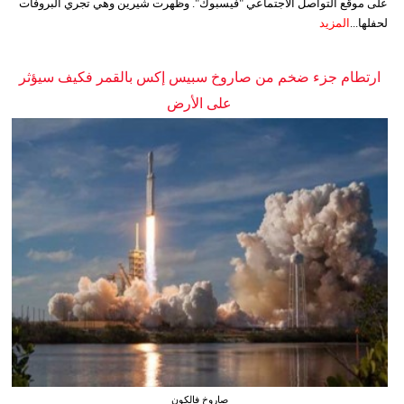
على موقع التواصل الاجتماعي "فيسبوك". وظهرت شيرين وهي تجري البروفات
لحفلها...
المزيد
ارتطام جزء ضخم من صاروخ سبيس إكس بالقمر فكيف سيؤثر
على الأرض
صاروخ فالكون