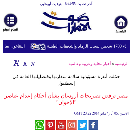
آخر تحديث 18:44:55 بتوقيت أبوظبي
الرئيسية
أخبارعاجلة
رياضة
ثقافة
لطينية
البنتاغون يعلن مر
إقتصاد
الرئيسية
»
أخبار محلية وعربية وعالمية
فن
حمّلت أنقرة مسؤولية سلامة سفارتها وقنصلياتها العامة في
وموسيقى
إسطنبول
أزياء
مصر ترفض تصريحات أرودغان بشأن أحكام إعدام عناصر
"الإخوان"
صحة
23:22 2014 الإثنين ,05 أيار / مايو
GMT
وتغذية
سياحة