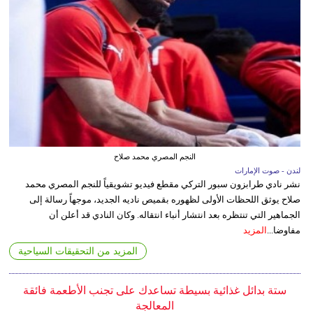
النجم المصري محمد صلاح
لندن - صوت الإمارات
نشر نادي طرابزون سبور التركي مقطع فيديو تشويقياً للنجم المصري محمد
صلاح يوثق اللحظات الأولى لظهوره بقميص ناديه الجديد، موجهاً رسالة إلى
الجماهير التي تنتظره بعد انتشار أنباء انتقاله. وكان النادي قد أعلن أن
مفاوضا...
المزيد
المزيد من التحقيقات السياحية
ستة بدائل غذائية بسيطة تساعدك على تجنب الأطعمة فائقة
المعالجة