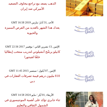
الذهب يصعد مع تراجع مخاوف التصعيد
الأميركي ضد إيران
GMT 16:58 2019 الأحد ,31 آذار/ مارس
يعدك هذا الشهر بالعديد من الفرص المميزة
والحيوية
GMT 22:56 2017 الإثنين ,13 تشرين الثاني / نوفمبر
كابيلو يرشّح أنشيلوتي لتدريب منتخب إيطاليا
خلفًا لفينتورا
GMT 11:45 2015 الإثنين ,07 أيلول / سبتمبر
818 مليون درهم قيمة تصرفات العقارات في
دبي
GMT 14:58 2024 الأربعاء ,01 أيار / مايو
ثناء جابري تؤكد على أهمية المونتيسوري في
الشمول الثقافي والتعليم