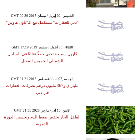
GMT 09:30 2015 الخميس ,02 إبريل / نيسان
"دبي للعقارات" تستكمل بيع الـ"تاون هاوس"
GMT 17:19 2019 الثلاثاء ,03 أيلول / سبتمبر
كارول سماحة تحيى حفلًا غنائيًا في الساحل
الشمالي الخميس المقبل
GMT 01:21 2015 الجمعة ,07 آب / أغسطس
ملياران و367 مليون درهم تصرفات العقارات
في دبي
GMT 21:35 2026 الإثنين ,16 آذار/ مارس
الفلفل الحار يخفض ضغط الدم وتحسين الدورة
الدموية