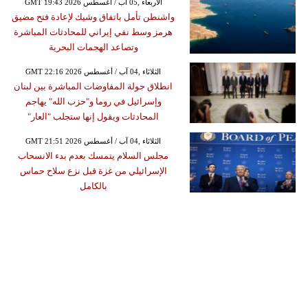
GMT 19:43 2026 الأربعاء ,05 آب / أغسطس
واشنطن تأمل باتفاق وشيك لإعادة فتح مضيق
هرمز وسط نفي إيراني للمحادثات المباشرة
وتصاعد الهجمات البحرية
GMT 22:16 2026 الثلاثاء ,04 آب / أغسطس
انطلاق جولة المفاوضات المباشرة بين لبنان
وإسرائيل في روما و"حزب الله" يهاجم
المحادثات ويقول إنها ستجلب "العار"
GMT 21:51 2026 الثلاثاء ,04 آب / أغسطس
مجلس السلام يتمسك بعدم بدء الانسحاب
الإسرائيلي من غزة قبل نزع سلاح حماس
بالكامل