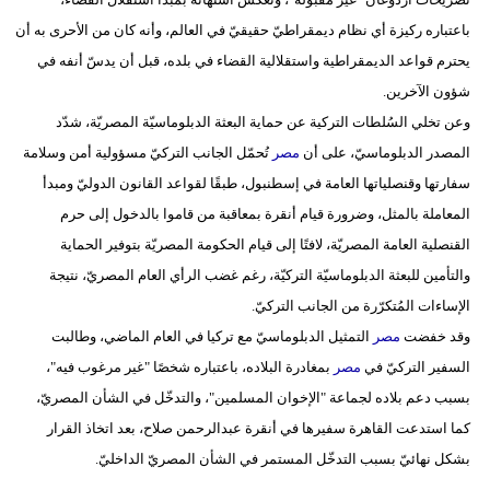
مدوَّنات
باعتباره ركيزة أي نظام ديمقراطيّ حقيقيّ في العالم، وأنه كان من الأحرى به أن
يحترم قواعد الديمقراطية واستقلالية القضاء في بلده، قبل أن يدسّ أنفه في
أبراج
شؤون الآخرين.
فيديو
وعن تخلي السُلطات التركية عن حماية البعثة الدبلوماسيّة المصريّة، شدّد
المصدر الدبلوماسيّ، على أن
مصر
تُحمّل الجانب التركيّ مسؤولية أمن وسلامة
سيارات
سفارتها وقنصلياتها العامة في إسطنبول، طبقًا لقواعد القانون الدوليّ ومبدأ
المعاملة بالمثل، وضرورة قيام أنقرة بمعاقبة من قاموا بالدخول إلى حرم
القنصلية العامة المصريّة، لافتًا إلى قيام الحكومة المصريّة بتوفير الحماية
والتأمين للبعثة الدبلوماسيّة التركيّة، رغم غضب الرأي العام المصريّ، نتيجة
الإساءات المُتكرّرة من الجانب التركيّ.
وقد خفضت
مصر
التمثيل الدبلوماسيّ مع تركيا في العام الماضي، وطالبت
السفير التركيّ في
مصر
بمغادرة البلاده، باعتباره شخصًا "غير مرغوب فيه"،
بسبب دعم بلاده لجماعة "الإخوان المسلمين"، والتدخّل في الشأن المصريّ،
كما استدعت القاهرة سفيرها في أنقرة عبدالرحمن صلاح، بعد اتخاذ القرار
بشكل نهائيّ بسبب التدخّل المستمر في الشأن المصريّ الداخليّ.