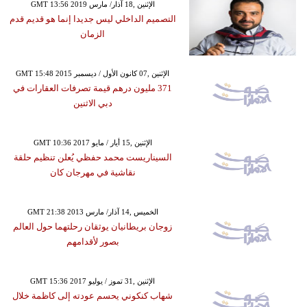
GMT 13:56 2019 الإثنين ,18 آذار/ مارس
التصميم الداخلي ليس جديدا إنما هو قديم قدم
الزمان
GMT 15:48 2015 الإثنين ,07 كانون الأول / ديسمبر
371 مليون درهم قيمة تصرفات العقارات في
دبي الاثنين
GMT 10:36 2017 الإثنين ,15 أيار / مايو
السيناريست محمد حفظي يُعلن تنظيم حلقة
نقاشية في مهرجان كان
GMT 21:38 2013 الخميس ,14 آذار/ مارس
زوجان بريطانيان يوثقان رحلتهما حول العالم
بصور لأقدامهم
GMT 15:36 2017 الإثنين ,31 تموز / يوليو
شهاب كنكوني يحسم عودته إلى كاظمة خلال