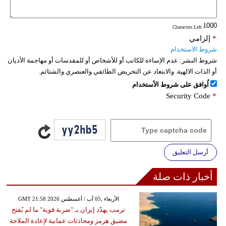
: Characters Left
*
إلزامي
شروط الاستخدام
شروط النشر:
عدم الإساءة للكاتب أو للأشخاص أو للمقدسات أو مهاجمة الأديان
أو الذات الالهية. والابتعاد عن التحريض الطائفي والعنصري والشتائم.
اُوافق على شروط الأستخدام
Security Code
*
أرسل التعليق
أخبار ذات صلة
GMT 21:58 2026 الأربعاء ,05 آب / أغسطس
ترمب يهدّد إيران بـ "ضربة قوية" ما لم يُفتح
مضيق هرمز ومحادثات عمانية لإعادة الملاحة