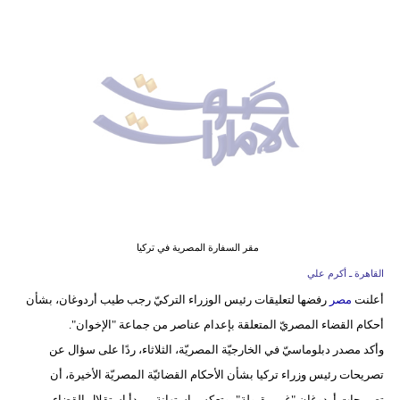
وسفر
ديكور
أخبار
إعلام
تعليم
مرأة
أزياء
مقر السفارة المصرية في تركيا
إسلامية
القاهرة ـ أكرم علي
أعلنت
مصر
رفضها لتعليقات رئيس الوزراء التركيّ رجب طيب أردوغان، بشأن
علوم
أحكام القضاء المصريّ المتعلقة بإعدام عناصر من جماعة "الإخوان".
وتكنولوجيا
وأكد مصدر دبلوماسيّ في الخارجيّة المصريّة، الثلاثاء، ردًا على سؤال عن
بيئة
تصريحات رئيس وزراء تركيا بشأن الأحكام القضائيّة المصريّة الأخيرة، أن
تصريحات أردوغان "غير مقبولة"، وتعكس استهانة بمبدأ استقلال القضاء،