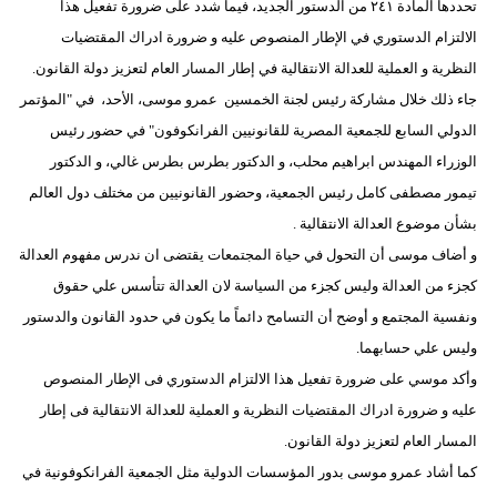
تحددها المادة ٢٤١ من الدستور الجديد، فيما شدد على ضرورة تفعيل هذا
مدوَّنات
الالتزام الدستوري في الإطار المنصوص عليه و ضرورة ادراك المقتضيات
أبراج
النظرية و العملية للعدالة الانتقالية في إطار المسار العام لتعزيز دولة القانون.
جاء ذلك خلال مشاركة رئيس لجنة الخمسين عمرو موسى، الأحد، في "المؤتمر
فيديو
الدولي السابع للجمعية المصرية للقانونيين الفرانكوفون" في حضور رئيس
سيارات
الوزراء المهندس ابراهيم محلب، و الدكتور بطرس بطرس غالي، و الدكتور
تيمور مصطفى كامل رئيس الجمعية، وحضور القانونيين من مختلف دول العالم
بشأن موضوع العدالة الانتقالية .
و أضاف موسى أن التحول في حياة المجتمعات يقتضى ان ندرس مفهوم العدالة
كجزء من العدالة وليس كجزء من السياسة لان العدالة تتأسس علي حقوق
ونفسية المجتمع و أوضح أن التسامح دائماً ما يكون في حدود القانون والدستور
وليس علي حسابهما.
وأكد موسي على ضرورة تفعيل هذا الالتزام الدستوري فى الإطار المنصوص
عليه و ضرورة ادراك المقتضيات النظرية و العملية للعدالة الانتقالية فى إطار
المسار العام لتعزيز دولة القانون.
كما أشاد عمرو موسى بدور المؤسسات الدولية مثل الجمعية الفرانكوفونية في