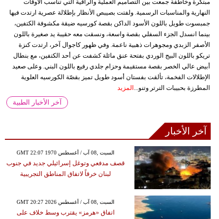
مبتكرة وخاطفة جمعت بين التصاميم العملية والراقية التي تناسب الأوقات
النهارية والمناسبات الرسمية. ولفتت بصيبص الأنظار بإطلالة عصرية ارتدت فيها
جمبسوت طويل باللون الأسود الداكن بقصة كورسيه ضيقة مكشوفة الكتفين،
بينما انسدل الجزء السفلي بقصة واسعة، ونسقت معه حقيبة يد صغيرة باللون
الأصفر الزبدي ومجوهرات ذهبية ناعمة. وفي ظهور كاجوال آخر، ارتدت كنزة
تريكو باللون البيج الوردي بفتحة عنق مائلة كشفت عن أحد الكتفين، مع بنطال
أبيض عالي الخصر بقصة مستقيمة وحزام جلدي رفيع باللون البني. وعلى صعيد
الإطلالات الفخمة، تألقت بفستان أسود طويل تميز بقصّة الكورسيه العلوية
المطرزة بحبيبات الترتر وتنو...
المزيد
آخر الأخبار الطبية
آخر الأخبار
GMT 22:07 1970 السبت ,08 آب / أغسطس
قصف مدفعي وتوغل إسرائيلي جديد في جنوب
لبنان خرقاً لاتفاق المناطق التجريبية
GMT 20:27 2026 السبت ,08 آب / أغسطس
اتفاق «هرمز» يقترب وسط خلاف على