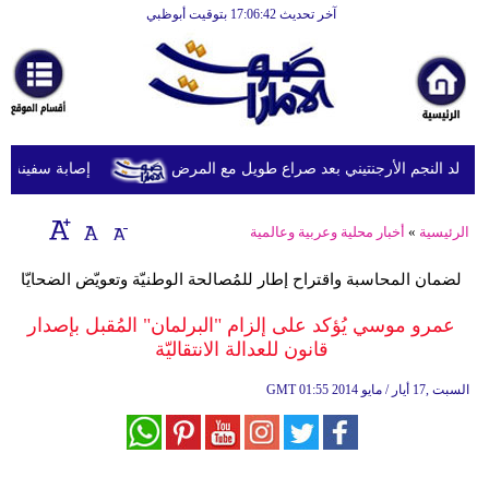
آخر تحديث 17:06:42 بتوقيت أبوظبي
الرئيسية
أخبارعاجلة
رياضة
ثقافة
د النجم الأرجنتيني بعد صراع طويل مع المرض
إصابة سفينة شحن
إقتصاد
الرئيسية
»
أخبار محلية وعربية وعالمية
فن
لضمان المحاسبة واقتراح إطار للمُصالحة الوطنيّة وتعويّض الضحايّا
وموسيقى
عمرو موسي يُؤكد على إلزام "البرلمان" المُقبل بإصدار
أزياء
قانون للعدالة الانتقاليّة
صحة
01:55 2014 السبت ,17 أيار / مايو
GMT
وتغذية
سياحة