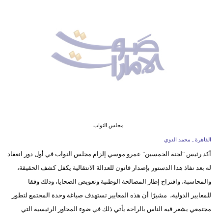
وسفر
ديكور
أخبار
إعلام
تعليم
مرأة
مجلس النواب
أزياء
القاهرة ـ محمد الدوي
إسلامية
أكد رئيس "لجنة الخمسين" عمرو موسي إلزام مجلس النواب في أول دور انعقاد
له بعد نفاذ هذا الدستور بإصدار قانون للعدالة الانتقالية يكفل كشف الحقيقة،
علوم
والمحاسبة، واقتراح إطار المصالحة الوطنية وتعويض الضحايا، وذلك وفقا
وتكنولوجيا
للمعايير الدولية، مشيرًا أن هذه المعايير تستهدف صياغة وحدة المجتمع لتطور
بيئة
مجتمعي يشعر فيه الناس بالراحة يأتي ذلك في ضوء المحاور الرئيسية التي