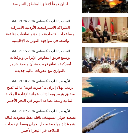
لبنان خرقاً لاتفاق المناطق التجريبية
GMT 21:36 2026 السبت ,08 آب / أغسطس
الشراكة الاستراتيجية الأردنية الأميركية
مساعدات اقتصادية جديدة واتفاقيات دفاعية
واسعة في مواجهة التوترات الإقليمية
GMT 20:55 2026 السبت ,08 آب / أغسطس
توسيع فريق التفاوض الإيراني وتوقعات
أميركية باتفاق قريب بشأن مضيق هرمز
بالتوازي مع عقوبات مالية جديدة
GMT 21:58 2026 الأربعاء ,05 آب / أغسطس
ترمب يهدّد إيران بـ "ضربة قوية" ما لم يُفتح
مضيق هرمز ومحادثات عمانية لإعادة الملاحة
المائية وسط تصاعد التوتر في البحر الأحمر
GMT 20:02 2026 الأربعاء ,05 آب / أغسطس
تصعيد حوثي يستهدف ناقلة نفط سعودية قبالة
ينبع غداة مهاجمة مطار نجران وسط تهديدات
للملاحة في البحر الأحمر