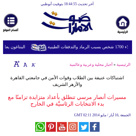
آخر تحديث 18:44:55 بتوقيت أبوظبي
الرئيسية
أخبارعاجلة
رياضة
ثقافة
لطينية
البنتاغون يعلن مر
إقتصاد
الرئيسية
»
أخبار محلية وعربية وعالمية
فن
اشتباكات عنيفة بين الطلاب وقوات الأمن في جامعتي القاهرة
وموسيقى
والأزهر الشريف
أزياء
مسيرات أنصار مرسي تنطلق بأعداد متزايدة تزامنًا مع
بدء الانتخابات الرئاسيَّة في الخارج
صحة
02:11 2014 الجمعة ,16 أيار / مايو
GMT
وتغذية
سياحة