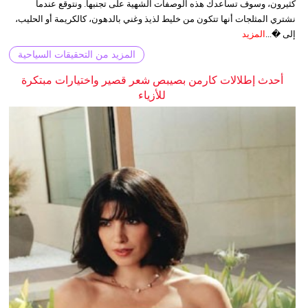
كثيرون، وسوف تساعدك هذه الوصفات الشهية على تجنبها. ونتوقع عندما
نشتري المثلجات أنها تتكون من خليط لذيذ وغني بالدهون، كالكريمة أو الحليب،
إلى �...
المزيد
المزيد من التحقيقات السياحية
أحدث إطلالات كارمن بصيبص شعر قصير واختيارات مبتكرة
للأزياء