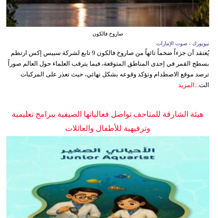
صاروخ فالكون
نيويورك - صوت الإمارات
يُعتقد أن جزءاً ضخماً تائهاً من صاروخ فالكون 9 تابع لشركة سبيس إكس ارتطم
بسطح القمر في إحدى المناطق المتوقعة، فيما يترقب العلماء حول العالم صوراً
ترصد موقع الاصطدام وتؤكد وقوعه بشكل نهائي، حيث تعذر على المركبات
الت...
المزيد
هيئة الشارقة للمتاحف تواصل فعالياتها الصيفية ببرامج تعليمية
وترفيهية للأطفال والعائلات