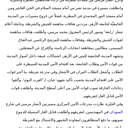
مدوَّنات
وانطلقت مسيرة في مدينة نصر من أمام مسجد السلام في الحي العاشر ومن
أمام مسجد النور المحمدي في المطرية، فضلاً عن خروج مسيرات من المدينة
أبراج
الجامعيَّة لجامعة الأزهر، مرددين هتافات مناهضة للجيش والشرطة، وحاملة أعلام
فيديو
شعار "رابعة" وصور الرئيس المعزول محمد مرسي، وأطلقت هتافات مناهضة
لقوات الجيش والشرطة، وهتافات مناهضة للمرشح الرئاسي عبدالفتاح
سيارات
السيسى، مطالبين بمقاطعة انتخابات الرئاسة، والإفراج عن المعتقلين.
وتشهد المدينة الجامعية للبنين في الأزهر، اشتباكات عنيفة داخل أسوار المدينة
بين قوات الأمن وطلاب الجامعة، بعد اقتحام الأمن للمدينة للسيطرة على
الطلاب. وأشعل الطلاب النيران في الأشجار وفي مدرعة شرطة، ما أجبر قوات
الأمن على اقتحام المدينة بحسب تأكيد شهود عيان، لـ"العرب اليوم"، وألقوا
زجاجات الحارقة صوب قوات الأمن من أعلى أسطح المدينة، وأطلقت قوات
الأمن قنابل الغاز لتفريقهم.
وفي الجيّزة، طاردت مدرعات الأمن المركزي مسيرتين لأنصار مرسي في شارع
السودان
في المهندسين، لتفريقهم وأطلقت قنابل الغاز المسيلة للدموع
صوبهم، ما دفع المتظاهرون لمعاودة التجمهر والاشتباك مع الشرطة.
وأطلقت قوات الأمن الغاز المسيل للدموع على طلاب جامعة القاهرة في