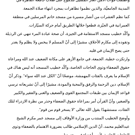
المدينة الجامعيَّة، والذين نظموا تظاهرات بمجرد انتهاء صلاة الجمعة.
كما نظم العشرات من أنصار مسيرة من مسجد خاتم المرسلين في منطقة
العمرانية في الجيّزة، قطعوا خلالها الطريق أمام حركة السيّارات.
وأكّد خطيب مسجد الاستقامة في الجيزة، أن صحة عبادة المرء تنهي عن الرذيلة
وتقوده إلى مكارم الأخلاق، مشيرًا إلى أنّ المسلم لا يبخس ولا يظلم ولا يغدر
حتى يصح الإيمان في قلبه.
وارتكزت خطبة، الجمعة، في جامع الأزهر على مكانة الضعيف عند الله ومراعاة
حقوق الضعفاء وذوى الحاجات الخاصة، وأكّد خطيب المسجد أنه ليس هناك في
الإسلام ما يعرف بالفئات المهمشة، موضحًا أنّ "الكل عند الله سواء". وذكر أنّ
الإسلام، دين الرحمة والرفق والمحبة والمودة، مشيرًا إلى أنّ تشريعاته ترسي
قواعد الإيمان بين طبقات المجتمع القوى والضعيف والغنى والفقير والكبير
والصغير، وأنّ القرآن أمر بمراعاة حقوق الضعفاء وحذر من نظرة الازدراء لتلك
الفئات، مستشهدًا بقول الله تعالى "لا يسخر قوم من قوم".
وأوضح الخطيب المنتدب من وزارة الأوقاف إلى مسجد عمر مكرم الشيخ
عبدالعليم محمد، أنّ الدين الإسلامي طالب بضرورة الاهتمام بالضعفاء وذوى
الحاجات الخاصة، لأنهم أعضاء في مجتمعنا.