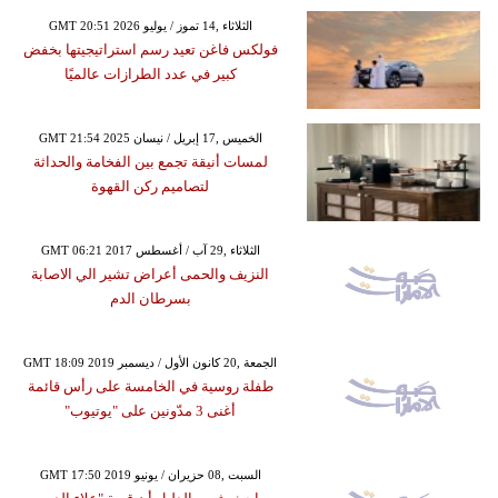
GMT 20:51 2026 الثلاثاء ,14 تموز / يوليو
فولكس فاغن تعيد رسم استراتيجيتها بخفض
كبير في عدد الطرازات عالميًا
GMT 21:54 2025 الخميس ,17 إبريل / نيسان
لمسات أنيقة تجمع بين الفخامة والحداثة
لتصاميم ركن القهوة
GMT 06:21 2017 الثلاثاء ,29 آب / أغسطس
النزيف والحمى أعراض تشير الي الاصابة
بسرطان الدم
GMT 18:09 2019 الجمعة ,20 كانون الأول / ديسمبر
طفلة روسية في الخامسة على رأس قائمة
أغنى 3 مدّونين على "يوتيوب"
GMT 17:50 2019 السبت ,08 حزيران / يونيو