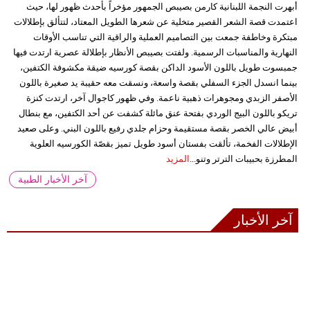
أبهرت النجمة اللبنانية كارمن بصيبص الجمهور مؤخراً بأحدث ظهور لها، حيث
اعتمدت قصة الشعر القصير متخلية عن شعرها الطويل المعتاد، لتتألق بإطلالات
مبتكرة وخاطفة جمعت بين التصاميم العملية والراقية التي تناسب الأوقات
النهارية والمناسبات الرسمية. ولفتت بصيبص الأنظار بإطلالة عصرية ارتدت فيها
جمبسوت طويل باللون الأسود الداكن بقصة كورسيه ضيقة مكشوفة الكتفين،
بينما انسدل الجزء السفلي بقصة واسعة، ونسقت معه حقيبة يد صغيرة باللون
الأصفر الزبدي ومجوهرات ذهبية ناعمة. وفي ظهور كاجوال آخر، ارتدت كنزة
تريكو باللون البيج الوردي بفتحة عنق مائلة كشفت عن أحد الكتفين، مع بنطال
أبيض عالي الخصر بقصة مستقيمة وحزام جلدي رفيع باللون البني. وعلى صعيد
الإطلالات الفخمة، تألقت بفستان أسود طويل تميز بقصّة الكورسيه العلوية
المطرزة بحبيبات الترتر وتنو...
المزيد
آخر الأخبار الطبية
آخر الأخبار