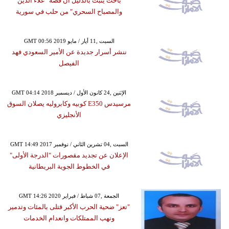
باحث يثبت بالدليل أن قصة "علاء الدين
والمصباح السحري" من حلب في سورية
GMT 00:56 2019 السبت ,11 أيار / مايو
ننشر أسرار جديدة عن الأمير السعودي فهد
الفيصل
GMT 04:14 2018 الإثنين ,24 كانون الأول / ديسمبر
مرسيدس E350 كوبيه وكابروليه يصلان السوق
الأنجليزي
GMT 14:49 2017 السبت ,04 تشرين الثاني / نوفمبر
الإعلان عن تجديد مقصورات "الدرجة الأولى"
في الخطوط الجوية البريطانية
GMT 14:26 2020 الجمعة ,07 شباط / فبراير
"تعز" ضحية الحرب الأكبر قتلى بالمئات وتدمير
ونهب الممتلكات وانعدام الخدمات