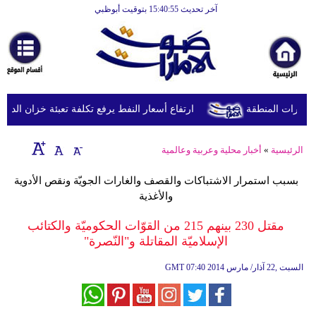
آخر تحديث 15:40:55 بتوقيت أبوظبي
الرئيسية
أخبارعاجلة
رياضة
ثقافة
ورات المنطقة
ارتفاع أسعار النفط يرفع تكلفة تعبئة خزان الديزل في بريطانيا إلى 
إقتصاد
الرئيسية
»
أخبار محلية وعربية وعالمية
فن
بسبب استمرار الاشتباكات والقصف والغارات الجويّة ونقص الأدوية
وموسيقى
والأغذية
أزياء
مقتل 230 بينهم 215 من القوّات الحكوميّة والكتائب
الإسلاميّة المقاتلة و"النّصرة"
صحة
07:40 2014 السبت ,22 آذار/ مارس
GMT
وتغذية
سياحة