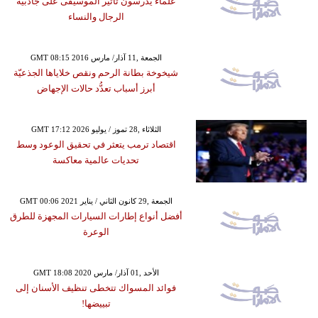
علماء يدرسون تأثير الموسيقى على جاذبية
الرجال والنساء
GMT 08:15 2016 الجمعة ,11 آذار/ مارس
شيخوخة بطانة الرحم ونقص خلاياها الجذعيّة
أبرز أسباب تعدُّد حالات الإجهاض
GMT 17:12 2026 الثلاثاء ,28 تموز / يوليو
اقتصاد ترمب يتعثر في تحقيق الوعود وسط
تحديات عالمية معاكسة
GMT 00:06 2021 الجمعة ,29 كانون الثاني / يناير
أفضل أنواع إطارات السيارات المجهزة للطرق
الوعرة
GMT 18:08 2020 الأحد ,01 آذار/ مارس
فوائد المسواك تتخطى تنظيف الأسنان إلى
تبييضها!