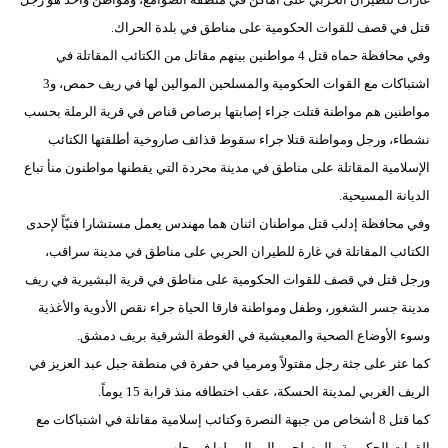
قتل في قصف للقوات الحكومية على مناطق في بلدة الحراك.
وفي محافظة حماه قتل 4 مواطنين بينهم مقاتل من الكتائب المقاتلة في
اشتباكات مع القوات الحكومية والمسلحين الموالين لها في ريف حمص، و3
مواطنين هم مواطنة قتلت جراء إصابتها برصاص قناص في قرية الرملة بحسب
نشطاء، ورجل ومواطنة قتلا جراء سقوط قذائف صاروخية أطلقتها الكتائب
الإسلامية المقاتلة على مناطق في مدينة محردة التي يقطنها مواطنون منأ تباع
الديانة المسيحية.
وفي محافظة إدلب قتل مواطنان اثنان هما مهندس يعمل مستشارا فنيّاً لإحدى
الكتائب المقاتلة في غارة للطيران الحربي على مناطق في مدينة سراقب،
ورجل قتل في قصف للقوات الحكومية على مناطق في قرية البشيرية في ريف
مدينة جسر الشغور، وطفل ومواطنة فارقا الحياة جراء نقص الأدوية والأغذية
وسوء الأوضاع الصحية والمعيشية في الغوطة الشرقية بريف دمشق.
كما عثر على جثة رجل مقتولاً ومرميا في حفرة في منطقة جبل عبد العزيز في
الريف الغربي لمدينة الحسكة، عقب اختطافه منذ قرابة 15 يوماً.
كما قتل 8 أشخاص من جبهة النصرة وكتائب إسلامية مقاتلة في اشتباكات مع
القوات الحكومية والمسلحين الموالين لها في حلب.