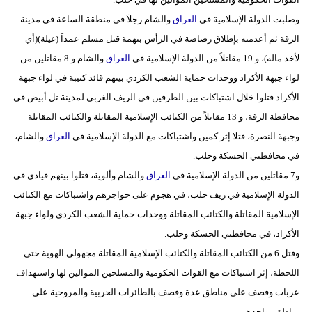
وصلبت الدولة الإسلامية في
العراق
والشام رجلاَ في منطقة الساعة في مدينة
الرقة ثم أعدمته بإطلاق رصاصة في الرأس بتهمة قتل مسلم عمداَ (غيلة)(أي
لأخذ ماله)، و 19 مقاتلاً من الدولة الإسلامية في
العراق
والشام و 8 مقاتلين من
لواء جبهة الأكراد ووحدات حماية الشعب الكردي بينهم قائد كتيبة في لواء جبهة
الأكراد قتلوا خلال اشتباكات بين الطرفين في الريف الغربي لمدينة تل أبيض في
محافظة الرقة، و 13 مقاتلاً من الكتائب الإسلامية المقاتلة والكتائب المقاتلة
وجبهة النصرة، قتلا إثر كمين واشتباكات مع الدولة الإسلامية في
العراق
والشام،
في محافظتي الحسكة وحلب.
و7 مقاتلين من الدولة الإسلامية في
العراق
والشام وألوية، قتلوا بينهم قيادي في
الدولة الإسلامية في ريف حلب، في هجوم على حواجزهم واشتباكات مع الكتائب
الإسلامية المقاتلة والكتائب المقاتلة ووحدات حماية الشعب الكردي ولواء جبهة
الأكراد، في محافظتي الحسكة وحلب.
وقتل 6 من الكتائب المقاتلة والكتائب الإسلامية المقاتلة مجهولي الهوية حتى
اللحظة، إثر اشتباكات مع القوات الحكومية والمسلحين الموالين لها واستهداف
عربات وقصف على مناطق عدة وقصف بالطائرات الحربية والمروحية على
مناطق تواجدهم.