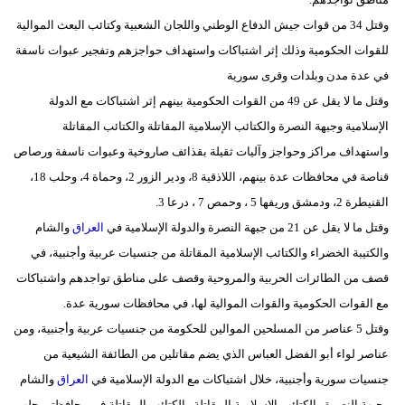
وقتل 34 من قوات جيش الدفاع الوطني واللجان الشعبية وكتائب البعث الموالية
للقوات الحكومية وذلك إثر اشتباكات واستهداف حواجزهم وتفجير عبوات ناسفة
في عدة مدن وبلدات وقرى سورية
وقتل ما لا يقل عن 49 من القوات الحكومية بينهم إثر اشتباكات مع الدولة
الإسلامية وجبهة النصرة والكتائب الإسلامية المقاتلة والكتائب المقاتلة
واستهداف مراكز وحواجز وآليات ثقيلة بقذائف صاروخية وعبوات ناسفة ورصاص
قناصة في محافظات عدة بينهم، اللاذقية 8، ودير الزور 2، وحماة 4، وحلب 18،
القنيطرة 2، ودمشق وريفها 5 ، وحمص 7 ، درعا 3.
وقتل ما لا يقل عن 21 من جبهة النصرة والدولة الإسلامية في
العراق
والشام
والكتيبة الخضراء والكتائب الإسلامية المقاتلة من جنسيات عربية وأجنبية، في
قصف من الطائرات الحربية والمروحية وقصف على مناطق تواجدهم واشتباكات
مع القوات الحكومية والقوات الموالية لها، في محافظات سورية عدة.
وقتل 5 عناصر من المسلحين الموالين للحكومة من جنسيات عربية وأجنبية، ومن
عناصر لواء أبو الفضل العباس الذي يضم مقاتلين من الطائفة الشيعية من
جنسيات سورية وأجنبية، خلال اشتباكات مع الدولة الإسلامية في
العراق
والشام
وجبهة النصرة والكتائب الإسلامية المقاتلة والكتائب المقاتلة في محافظتي حلب