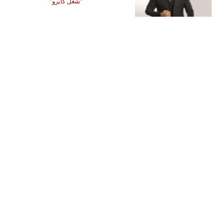
"شغل كايرو"