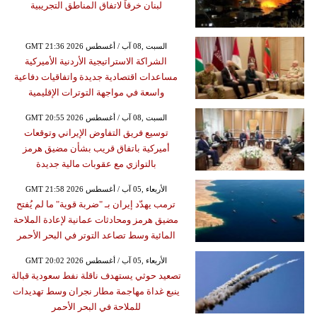
لبنان خرقاً لاتفاق المناطق التجريبية
GMT 21:36 2026 السبت ,08 آب / أغسطس
الشراكة الاستراتيجية الأردنية الأميركية
مساعدات اقتصادية جديدة واتفاقيات دفاعية
واسعة في مواجهة التوترات الإقليمية
GMT 20:55 2026 السبت ,08 آب / أغسطس
توسيع فريق التفاوض الإيراني وتوقعات
أميركية باتفاق قريب بشأن مضيق هرمز
بالتوازي مع عقوبات مالية جديدة
GMT 21:58 2026 الأربعاء ,05 آب / أغسطس
ترمب يهدّد إيران بـ "ضربة قوية" ما لم يُفتح
مضيق هرمز ومحادثات عمانية لإعادة الملاحة
المائية وسط تصاعد التوتر في البحر الأحمر
GMT 20:02 2026 الأربعاء ,05 آب / أغسطس
تصعيد حوثي يستهدف ناقلة نفط سعودية قبالة
ينبع غداة مهاجمة مطار نجران وسط تهديدات
للملاحة في البحر الأحمر