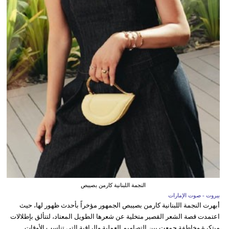
النجمة اللبنانية كارمن بصيبص
بيروت - صوت الإمارات
أبهرت النجمة اللبنانية كارمن بصيبص الجمهور مؤخراً بأحدث ظهور لها، حيث
اعتمدت قصة الشعر القصير متخلية عن شعرها الطويل المعتاد، لتتألق بإطلالات
مبتكرة وخاطفة جمعت بين التصاميم العملية والراقية التي تناسب الأوقات