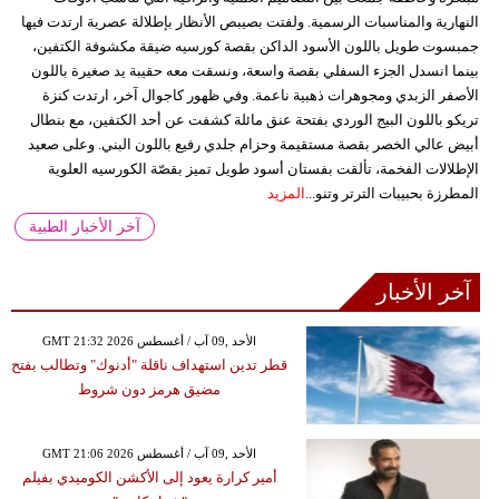
النهارية والمناسبات الرسمية. ولفتت بصيبص الأنظار بإطلالة عصرية ارتدت فيها
جمبسوت طويل باللون الأسود الداكن بقصة كورسيه ضيقة مكشوفة الكتفين،
بينما انسدل الجزء السفلي بقصة واسعة، ونسقت معه حقيبة يد صغيرة باللون
الأصفر الزبدي ومجوهرات ذهبية ناعمة. وفي ظهور كاجوال آخر، ارتدت كنزة
تريكو باللون البيج الوردي بفتحة عنق مائلة كشفت عن أحد الكتفين، مع بنطال
أبيض عالي الخصر بقصة مستقيمة وحزام جلدي رفيع باللون البني. وعلى صعيد
الإطلالات الفخمة، تألقت بفستان أسود طويل تميز بقصّة الكورسيه العلوية
المطرزة بحبيبات الترتر وتنو...
المزيد
آخر الأخبار الطبية
آخر الأخبار
GMT 21:32 2026 الأحد ,09 آب / أغسطس
قطر تدين استهداف ناقلة "أدنوك" وتطالب بفتح
مضيق هرمز دون شروط
GMT 21:06 2026 الأحد ,09 آب / أغسطس
أمير كرارة يعود إلى الأكشن الكوميدي بفيلم