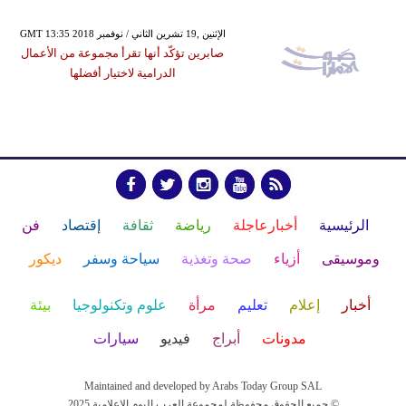
GMT 13:35 2018 الإثنين ,19 تشرين الثاني / نوفمبر
صابرين تؤكّد أنها تقرأ مجموعة من الأعمال
الدرامية لاختيار أفضلها
الرئيسية
أخبارعاجلة
رياضة
ثقافة
إقتصاد
فن
وموسيقى
أزياء
صحة وتغذية
سياحة وسفر
ديكور
أخبار
إعلام
تعليم
مرأة
علوم وتكنولوجيا
بيئة
مدونات
أبراج
فيديو
سيارات
Maintained and developed by Arabs Today Group SAL
جميع الحقوق محفوظة لمجموعة العرب اليوم الاعلامية 2025 ©