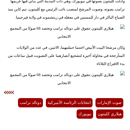
وأدلت كلينتون بصوتها في نيويورك، وهي ذات المدينة التي يدلي فيها غريمها
ترامب بصوته. وصوت المرشح لمنصب نائب الرئيس مع كلينتون، تيم كاين منذ
الصباح الباكر في دار للمسنين في معقله في ريتشموند في ولاية فيرجينيا.
وكان مرشحا البيت الأبيض اختتما حملتيهما، الاثنين، في عدد من الولايات
المتأرجحة في محاولة أخيرة لتشجيع أنصارهما على التصويت قبيل ساعات من
بدء الاقتراع الثلاثاء.
صوت الإمارات
انتخابات الرئاسة الأميركية
دونالد ترامب
هيلاري كلينتون
نيويورك