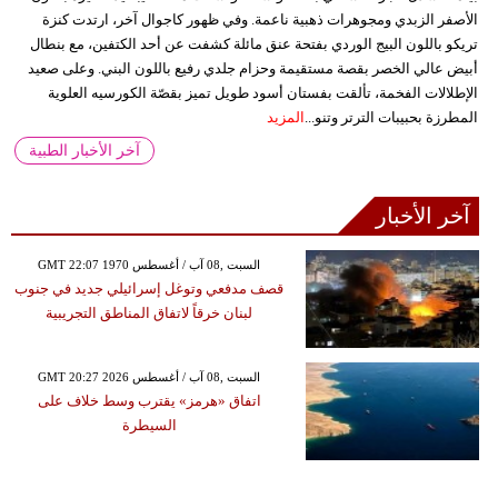
الأصفر الزبدي ومجوهرات ذهبية ناعمة. وفي ظهور كاجوال آخر، ارتدت كنزة
تريكو باللون البيج الوردي بفتحة عنق مائلة كشفت عن أحد الكتفين، مع بنطال
أبيض عالي الخصر بقصة مستقيمة وحزام جلدي رفيع باللون البني. وعلى صعيد
الإطلالات الفخمة، تألقت بفستان أسود طويل تميز بقصّة الكورسيه العلوية
المطرزة بحبيبات الترتر وتنو...
المزيد
آخر الأخبار الطبية
آخر الأخبار
GMT 22:07 1970 السبت ,08 آب / أغسطس
قصف مدفعي وتوغل إسرائيلي جديد في جنوب
لبنان خرقاً لاتفاق المناطق التجريبية
GMT 20:27 2026 السبت ,08 آب / أغسطس
اتفاق «هرمز» يقترب وسط خلاف على
السيطرة