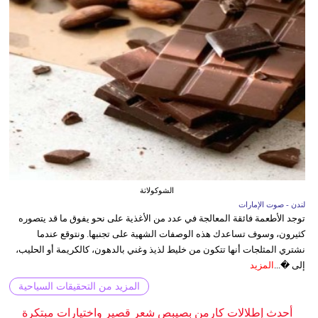
الشوكولاتة
لندن - صوت الإمارات
توجد الأطعمة فائقة المعالجة في عدد من الأغذية على نحو يفوق ما قد يتصوره
كثيرون، وسوف تساعدك هذه الوصفات الشهية على تجنبها. ونتوقع عندما
نشتري المثلجات أنها تتكون من خليط لذيذ وغني بالدهون، كالكريمة أو الحليب،
إلى �...
المزيد
المزيد من التحقيقات السياحية
أحدث إطلالات كارمن بصيبص شعر قصير واختيارات مبتكرة