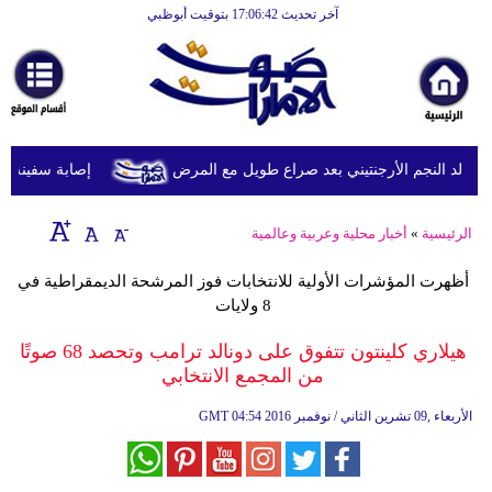
آخر تحديث 17:06:42 بتوقيت أبوظبي
الرئيسية
أخبارعاجلة
رياضة
ثقافة
د النجم الأرجنتيني بعد صراع طويل مع المرض
إصابة سفينة شحن
إقتصاد
الرئيسية
»
أخبار محلية وعربية وعالمية
فن
أظهرت المؤشرات الأولية للانتخابات فوز المرشحة الديمقراطية في
وموسيقى
8 ولايات
أزياء
هيلاري كلينتون تتفوق على دونالد ترامب وتحصد 68 صوتًا
من المجمع الانتخابي
صحة
04:54 2016 الأربعاء ,09 تشرين الثاني / نوفمبر
GMT
وتغذية
سياحة