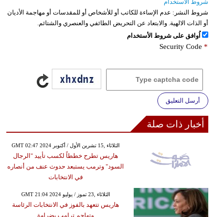
شروط الاستخدام
شروط النشر:
عدم الإساءة للكاتب أو للأشخاص أو للمقدسات أو مهاجمة الأديان
أو الذات الالهية. والابتعاد عن التحريض الطائفي والعنصري والشتائم.
اُوافق على شروط الأستخدام
Security Code
*
أرسل التعليق
أخبار ذات صلة
GMT 02:47 2024 الثلاثاء ,15 تشرين الأول / أكتوبر
هاريس تطرح خططاً لكسب تأييد "الرجال
السود" وترمب يستبعد حدوث عنف من أنصاره
في الانتخابات
GMT 21:04 2024 الثلاثاء ,23 تموز / يوليو
هاريس تتعهد بالفوز في الانتخابات الرئاسة
وتهاجم ترامب بضراوة