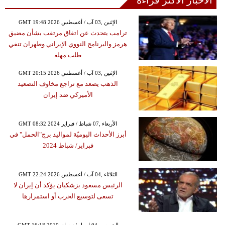
الأخبار الأكثر قراءة
GMT 19:48 2026 الإثنين ,03 آب / أغسطس
ترامب يتحدث عن اتفاق مرتقب بشأن مضيق
هرمز والبرنامج النووي الإيراني وطهران تنفي
طلب مهلة
GMT 20:15 2026 الإثنين ,03 آب / أغسطس
الذهب يصعد مع تراجع مخاوف التصعيد
الأميركي ضد إيران
GMT 08:32 2024 الأربعاء ,07 شباط / فبراير
أبرز الأحداث اليوميّة لمواليد برج"الحمل" في
فبراير/ شباط 2024
GMT 22:24 2026 الثلاثاء ,04 آب / أغسطس
الرئيس مسعود بزشكيان يؤكد أن إيران لا
تسعى لتوسيع الحرب أو استمرارها