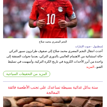
النجم المصري محمد صلاح
إسطنبول - صوت الإمارات
أحدث انتقال النجم المصري محمد صلاح إلى صفوف طرابزون سبور التركي
حالة استثنائية من الاهتمام العالمي بالدوري التركي، بعدما تحولت الصفقة إلى
واحدة من أبرز الأحداث الكروية في تاريخ الكرة التركية، وأسهمت في تسليط
الضو...
المزيد
المزيد من التحقيقات السياحية
ستة بدائل غذائية بسيطة تساعدك على تجنب الأطعمة فائقة
المعالجة