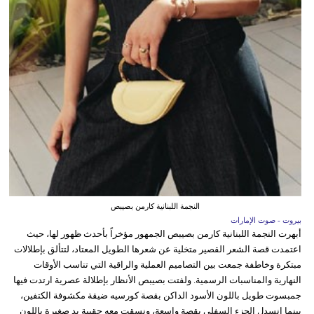
النجمة اللبنانية كارمن بصيبص
بيروت - صوت الإمارات
أبهرت النجمة اللبنانية كارمن بصيبص الجمهور مؤخراً بأحدث ظهور لها، حيث
اعتمدت قصة الشعر القصير متخلية عن شعرها الطويل المعتاد، لتتألق بإطلالات
مبتكرة وخاطفة جمعت بين التصاميم العملية والراقية التي تناسب الأوقات
النهارية والمناسبات الرسمية. ولفتت بصيبص الأنظار بإطلالة عصرية ارتدت فيها
جمبسوت طويل باللون الأسود الداكن بقصة كورسيه ضيقة مكشوفة الكتفين،
بينما انسدل الجزء السفلي بقصة واسعة، ونسقت معه حقيبة يد صغيرة باللون