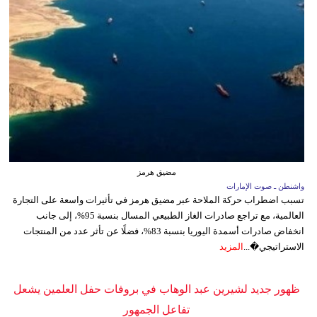
مضيق هرمز
واشنطن ـ صوت الإمارات
تسبب اضطراب حركة الملاحة عبر مضيق هرمز في تأثيرات واسعة على التجارة
العالمية، مع تراجع صادرات الغاز الطبيعي المسال بنسبة 95%، إلى جانب
انخفاض صادرات أسمدة اليوريا بنسبة 83%، فضلًا عن تأثر عدد من المنتجات
الاستراتيجي�...
المزيد
ظهور جديد لشيرين عبد الوهاب في بروفات حفل العلمين يشعل
تفاعل الجمهور