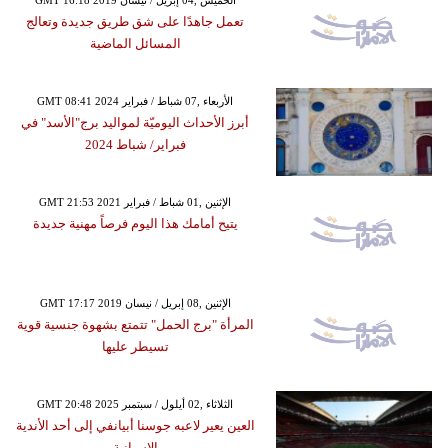
GMT 16:18 2019 الخميس ,04 إبريل / نيسان
تعمل جاهدًا على شق طريق جديدة وتعالج
المسائل الماضية
GMT 08:41 2024 الأربعاء ,07 شباط / فبراير
أبرز الأحداث اليوميّة لمواليد برج"الأسد" في
فبراير/ شباط 2024
GMT 21:53 2021 الإثنين ,01 شباط / فبراير
يتيح أمامك هذا اليوم فرصاً مهنية جديدة
GMT 17:17 2019 الإثنين ,08 إبريل / نيسان
المرأة "برج الحمل" تتمتع بشهوة جنسية قوية
تسيطر عليها
GMT 20:48 2025 الثلاثاء ,02 أيلول / سبتمبر
العين يعير لاعبه جوسنا أبيانفي إلى أحد الأندية
الإسبانية