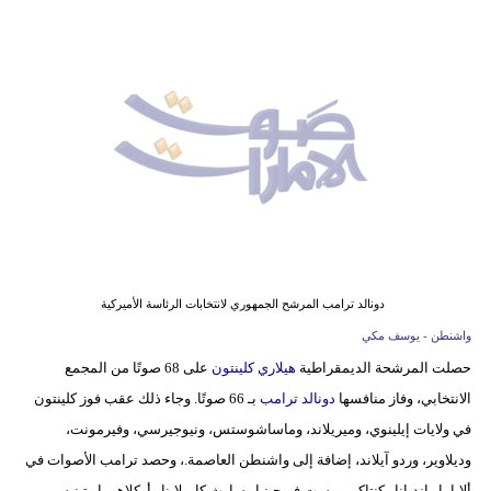
وسفر
ديكور
أخبار
إعلام
تعليم
مرأة
أزياء
دونالد ترامب المرشح الجمهوري لانتخابات الرئاسة الأميركية
إسلامية
واشنطن - يوسف مكي
حصلت المرشحة الديمقراطية
هيلاري كلينتون
على 68 صوتًا من المجمع
علوم
الانتخابي، وفاز منافسها
دونالد ترامب
بـ 66 صوتًا. وجاء ذلك عقب فوز كلينتون
وتكنولوجيا
في ولايات إيلينوي، وميريلاند، وماساشوستس، ونيوجيرسي، وفيرمونت،
بيئة
وديلاوير، وردو آيلاند، إضافة إلى واشنطن العاصمة.، وحصد ترامب الأصوات في
ألاباما وإنديانا وكنتاكي ووست فيرجينيا وساوث كارولاينا وأوكلاهوما وتينيسي