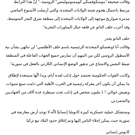
وقالت صحيفة "موسكوفسكي كومسوموليتس" الروسية ،" إنَّ هذا الترابط
مرتبط باحتمال هجوم شنته الولايات المتحدة، والتي أرسلت الأسبوع الماضي
مدمرة صواريخ موجهة إلى الولايات المتحدة إلى منطقة شرق البحر المتوسط،
وقد أعرب حلف الناتو عن قلقه حيال المناورات البحرية".
حلف الناتو يحذر
وقالت آنا لونغسكو المتحدثة الرئيسية باسم حلف الأطلسي" لن نتكهن بشأن نية
الأسطول الروسي لكن من المهم أن تمارس جميع الجهات الفاعلة في المنطقة
ضبط النفس والامتناع عن تدهور الوضع الإنساني الكارثي بالفعل في سورية".
وكانت القوات الحكومية تحتشد حول إدلب لعدة أيام، وبدا أنَّها مستعدة لإطلاق
ما يمكن أن يكون آخر معركة رئيسية في الحرب الأهلية التي دامت سبع سنوات،
ويعيش حوالي 2.7 مليون شخص في إدلب تحت سيطرة عدة آلاف من الجهاديين
والمتمردين.
وستشكل عملية عسكرية كبيرة كابوسًا إنسانيًا لأنَّه لا توجد أرض معارضة في
سورية حيث يمكن إجلاء الناس إليها وتم إغلاق حدود البلاد مع تركيا.
كابوس إنساني