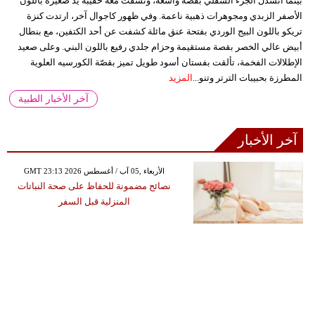
بينما انسدل الجزء السفلي بقصة واسعة، ونسقت معه حقيبة يد صغيرة باللون
الأصفر الزبدي ومجوهرات ذهبية ناعمة. وفي ظهور كاجوال آخر، ارتدت كنزة
تريكو باللون البيج الوردي بفتحة عنق مائلة كشفت عن أحد الكتفين، مع بنطال
أبيض عالي الخصر بقصة مستقيمة وحزام جلدي رفيع باللون البني. وعلى صعيد
الإطلالات الفخمة، تألقت بفستان أسود طويل تميز بقصّة الكورسيه العلوية
المطرزة بحبيبات الترتر وتنو...
المزيد
آخر الأخبار الطبية
آخر الأخبار
GMT 23:13 2026 الأربعاء ,05 آب / أغسطس
نصائح مضمونة للحفاظ على صحة النباتات
المنزلية قبل السفر