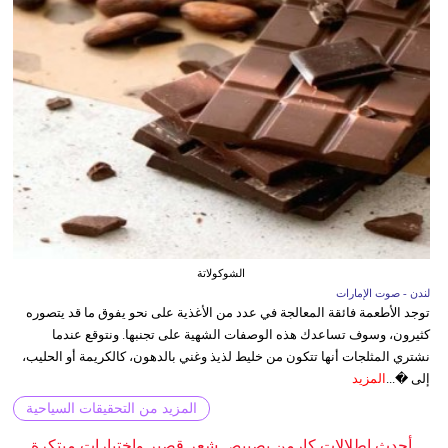
الشوكولاتة
لندن - صوت الإمارات
توجد الأطعمة فائقة المعالجة في عدد من الأغذية على نحو يفوق ما قد يتصوره
كثيرون، وسوف تساعدك هذه الوصفات الشهية على تجنبها. ونتوقع عندما
نشتري المثلجات أنها تتكون من خليط لذيذ وغني بالدهون، كالكريمة أو الحليب،
إلى �...
المزيد
المزيد من التحقيقات السياحية
أحدث إطلالات كارمن بصيبص شعر قصير واختيارات مبتكرة