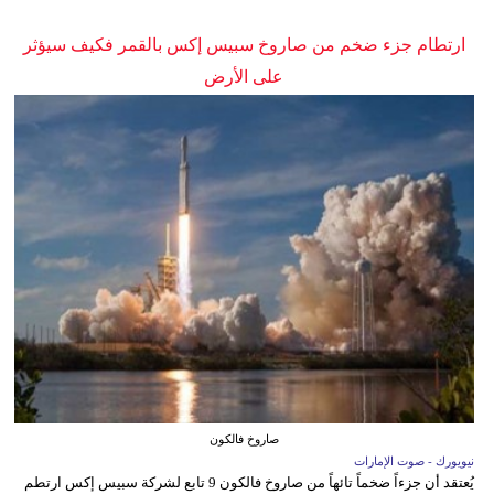
ارتطام جزء ضخم من صاروخ سبيس إكس بالقمر فكيف سيؤثر
على الأرض
صاروخ فالكون
نيويورك - صوت الإمارات
يُعتقد أن جزءاً ضخماً تائهاً من صاروخ فالكون 9 تابع لشركة سبيس إكس ارتطم