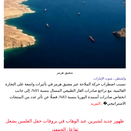
مضيق هرمز
واشنطن ـ صوت الإمارات
تسبب اضطراب حركة الملاحة عبر مضيق هرمز في تأثيرات واسعة على التجارة
العالمية، مع تراجع صادرات الغاز الطبيعي المسال بنسبة 95%، إلى جانب
انخفاض صادرات أسمدة اليوريا بنسبة 83%، فضلًا عن تأثر عدد من المنتجات
الاستراتيجي�...
المزيد
ظهور جديد لشيرين عبد الوهاب في بروفات حفل العلمين يشعل
تفاعل الجمهور