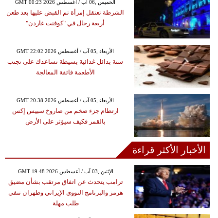
GMT 00:23 2026 الخميس ,06 آب / أغسطس
الشرطة تعتقل إمرأة تم القبض عليها بعد طعن
أربعة رجال في "كوفنت غاردن"
GMT 22:02 2026 الأربعاء ,05 آب / أغسطس
ستة بدائل غذائية بسيطة تساعدك على تجنب
الأطعمة فائقة المعالجة
GMT 20:38 2026 الأربعاء ,05 آب / أغسطس
ارتطام جزء ضخم من صاروخ سبيس إكس
بالقمر فكيف سيؤثر على الأرض
الأخبار الأكثر قراءة
GMT 19:48 2026 الإثنين ,03 آب / أغسطس
ترامب يتحدث عن اتفاق مرتقب بشأن مضيق
هرمز والبرنامج النووي الإيراني وطهران تنفي
طلب مهلة