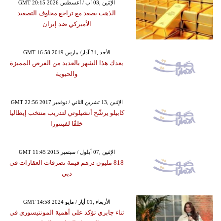
GMT 20:15 2026 الإثنين ,03 آب / أغسطس
الذهب يصعد مع تراجع مخاوف التصعيد
الأميركي ضد إيران
GMT 16:58 2019 الأحد ,31 آذار/ مارس
يعدك هذا الشهر بالعديد من الفرص المميزة
والحيوية
GMT 22:56 2017 الإثنين ,13 تشرين الثاني / نوفمبر
كابيلو يرشّح أنشيلوتي لتدريب منتخب إيطاليا
خلفًا لفينتورا
GMT 11:45 2015 الإثنين ,07 أيلول / سبتمبر
818 مليون درهم قيمة تصرفات العقارات في
دبي
GMT 14:58 2024 الأربعاء ,01 أيار / مايو
ثناء جابري تؤكد على أهمية المونتيسوري في