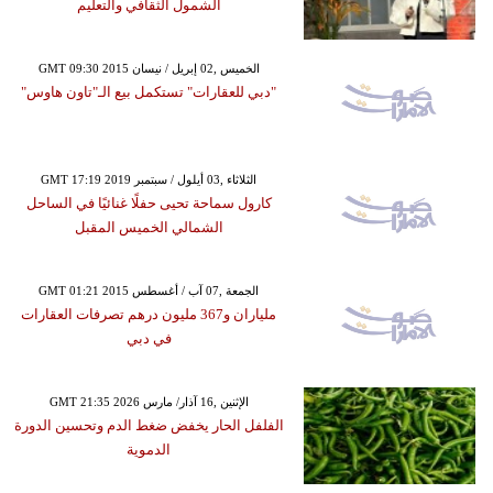
الشمول الثقافي والتعليم
GMT 09:30 2015 الخميس ,02 إبريل / نيسان
"دبي للعقارات" تستكمل بيع الـ"تاون هاوس"
GMT 17:19 2019 الثلاثاء ,03 أيلول / سبتمبر
كارول سماحة تحيى حفلًا غنائيًا في الساحل
الشمالي الخميس المقبل
GMT 01:21 2015 الجمعة ,07 آب / أغسطس
ملياران و367 مليون درهم تصرفات العقارات
في دبي
GMT 21:35 2026 الإثنين ,16 آذار/ مارس
الفلفل الحار يخفض ضغط الدم وتحسين الدورة
الدموية