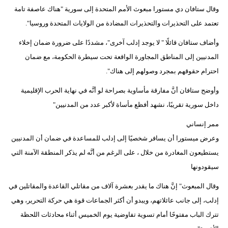
وقال ستافان دي مستورا مبعوث الأمم المتحدة إلى سورية "هناك عاصفة تامة
تعتمد على التحذيرات والتحذيرات المضادة من الولايات المتحدة وروسيا".
وأضاف ستافان قائلًا " لا يوجد إدلب آخرى"، مشددًا على ضرورة ضمان إخلاء
المدنيين إلى المناطق المجاورة الواقعة تحت سيطرة الحكومة، مع ضمان
احترام حقوقهم بمجرد وصولهم إلى هناك".
وأوضح ستافان أنَّ مفارقة مأساوية بصراحة لو أنَّه في نهاية الحرب الإقليمية
داخل سورية تقريبًا، نشهد أفظع مأساة لأكبر عدد من المدنيين"
ممر إنساني
وعرض ميستورا أن يسافر شخصيًا إلى إدلب للمساعدة في ضمان أن المدنيين
يستطيعون المغادرة من خلال ، على الرغم من أنَّه لم يذكر المنطقة الآمنة التي
سيقودونها
وقال المبعوث" إنَّ هناك ما يقدر بعشرة آلاف من مقاتلي القاعدة والمقاتلين في
إدلب، إلى جانب عائلاتهم، ويبدو أن أكثر الجماعات قوة هي حركة التحرير، وهي
تترك الباب مفتوحًا أمام تسوية تفاوضية يوم الخميس أثناء محادثات اللحظة