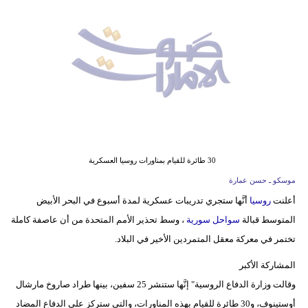
وسفر
ديكور
أخبار
إعلام
تعليم
مرأة
30 طائرة للقيام بمناورات روسيا العسكرية
موسكو ـ حسن عمارة
أزياء
أعلنت
روسيا
أنَّها ستجري تدريبات عسكرية لمدة أسبوع في البحر الأبيض
إسلامية
المتوسط قبالة
سواحل سورية
، وسط تحذير الأمم المتحدة من أن عاصفة كاملة
علوم
تختمر في معركة معقل المتمردين الأخير في البلاد.
وتكنولوجيا
المشاركة الأكبر
وقالت وزارة الدفاع الروسية" إنَّها ستنشر 25 سفين، بينها طراد صاروخ مارشال
بيئة
أوستينوف، و30 طائرة للقيام بهذه المناورات، والتي ستركز على الدفاع المضاد