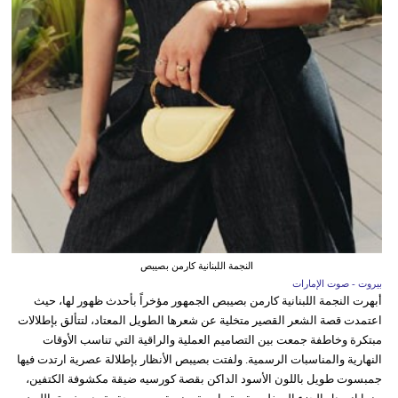
النجمة اللبنانية كارمن بصيبص
بيروت - صوت الإمارات
أبهرت النجمة اللبنانية كارمن بصيبص الجمهور مؤخراً بأحدث ظهور لها، حيث
اعتمدت قصة الشعر القصير متخلية عن شعرها الطويل المعتاد، لتتألق بإطلالات
مبتكرة وخاطفة جمعت بين التصاميم العملية والراقية التي تناسب الأوقات
النهارية والمناسبات الرسمية. ولفتت بصيبص الأنظار بإطلالة عصرية ارتدت فيها
جمبسوت طويل باللون الأسود الداكن بقصة كورسيه ضيقة مكشوفة الكتفين،