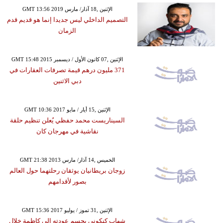
GMT 13:56 2019 الإثنين ,18 آذار/ مارس
التصميم الداخلي ليس جديدا إنما هو قديم قدم
الزمان
GMT 15:48 2015 الإثنين ,07 كانون الأول / ديسمبر
371 مليون درهم قيمة تصرفات العقارات في
دبي الاثنين
GMT 10:36 2017 الإثنين ,15 أيار / مايو
السيناريست محمد حفظي يُعلن تنظيم حلقة
نقاشية في مهرجان كان
GMT 21:38 2013 الخميس ,14 آذار/ مارس
زوجان بريطانيان يوثقان رحلتهما حول العالم
بصور لأقدامهم
GMT 15:36 2017 الإثنين ,31 تموز / يوليو
شهاب كنكوني يحسم عودته إلى كاظمة خلال