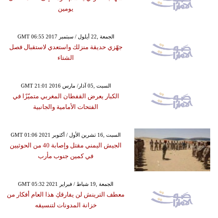
يومين
GMT 06:55 2017 الجمعة ,22 أيلول / سبتمبر
جهّزي حديقة منزلك واستعدي لاستقبال فصل
الشتاء
GMT 21:01 2016 السبت ,05 آذار/ مارس
الكبار يعرض القفطان المغربي متميّزًا في
الفتحات الأمامية والجانبية
GMT 01:06 2021 السبت ,16 تشرين الأول / أكتوبر
الجيش اليمني مقتل وإصابة 40 من الحوثيين
في كمين جنوب مأرب
GMT 05:32 2021 الجمعة ,19 شباط / فبراير
معطف الترينش لن يفارقكِ هذا العام أفكار من
خزانة المدونات لتنسيقه