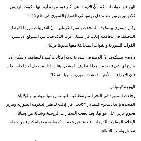
مدوَّنات
للهواء والغواصات، كما أنَّ الأرمادا هي أكبر قوة مهمة أرسلتها حكومة الرئيس
فلاديمير بوتين منذ تدخل روسيا في الصراع السوري في عام 2015".
أبراج
وقال ديمتري بيسكوف المتحدث باسم الكرملين" إنَّ التدريبات تبررها الأوضاع
فيديو
المحيطة في محافظة إدلب في شمال غرب البلاد حيث من المتوقع أن تشن
القوات السورية والقوات المتحالفة معها هجومًا قريبًا".
سيارات
وأوضح بيسكوف أنَّ الوضع في سورية لديه إمكانات كبيرة للتفاقم، لا يمكن أن
يخرج أي شيء جيد من هذا التطرف المشكل هناك، إذا لم يعمل أحد لحله، لذلك
فإن الإجراءات الأمنية المشددة مبررة مقبولة تمامًا".
الهجوم كيميائي
وجاءت المناورة في البحر المتوسط فيما اتهمت روسيا بريطانيا والولايات
المتحدة بإعداد هجوم كيميائي "كاذب" في إدلب لتأطير الحكومة السورية وتبرير
هجوم غربي على قواتها، وقد دفعت السفارات الروسية وشبكة من وسائل
الإعلام المملوكة للكرملين قصصًا عن هجمات كيميائية محتملة كجزء من حملة
تضليل واسعة النطاق.