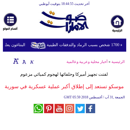
آخر تحديث 18:44:55 بتوقيت أبوظبي
الرئيسية
أخبارعاجلة
رياضة
ثقافة
ينية
البنتاغون يعلن مرا
إقتصاد
الرئيسية
»
أخبار محلية وعربية وعالمية
فن
لفتت تجهيز أميركا وحلفائها لهجوم كميائي مزعوم
وموسيقى
موسكو تستعد إلى إطلاق أكبر عملية عسكرية في سورية
أزياء
05:59 2018 الجمعة ,31 آب / أغسطس
GMT
صحة
وتغذية
سياحة