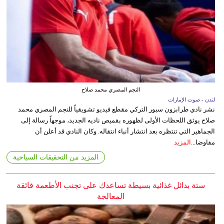
النجم المصري محمد صلاح
لندن - صوت الإمارات
نشر نادي طرابزون سبور التركي مقطع فيديو تشويقياً للنجم المصري محمد
صلاح يوثق اللحظات الأولى لظهوره بقميص ناديه الجديد، موجهاً رسالة إلى
الجماهير التي تنتظره بعد انتشار أنباء انتقاله. وكان النادي قد أعلن أن
مفاوضا...
المزيد
المزيد من التحقيقات السياحية
ستة بدائل غذائية بسيطة تساعدك على تجنب الأطعمة فائقة
المعالجة