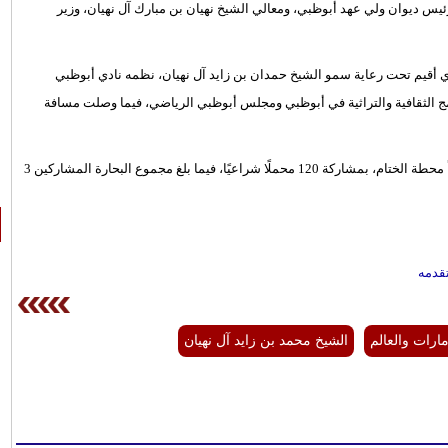
يس ديوان ولي عهد أبوظبي، ومعالي الشيخ نهيان بن مبارك آل نهيان، وزير
هرجان دلما الثالث للمحامل الشراعية فئة 60 قدمًا الذي أقيم تحت رعاية سمو الشيخ حمدان بن زايد آل نهيان، نظمه نادي أبوظبي
امج الثقافية والتراثية في أبوظبي ومجلس أبوظبي الرياضي، فيما وصلت مسافة
وكانت بداية انطلاقة المنافسات من جزيرة دلما وصولًا إلى مدينة المرفأ محطة الختام، بمشاركة 120 محملًا شراعيًا، فيما بلغ مجموع البحارة المشاركين 3
تقدمه
مارات والعالم
الشيخ محمد بن زايد آل نهيان