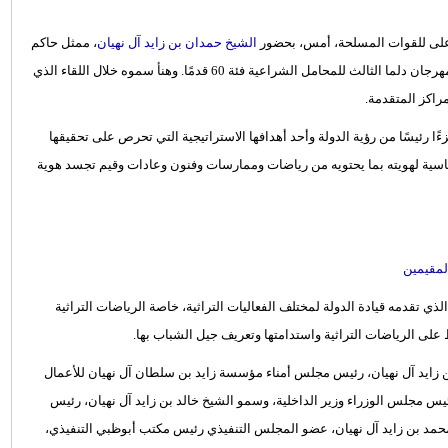
لأعلى للقوات المسلحة، أمس، بحضور
الشيخ حمدان بن زايد آل نهيان
، ممثل حاكم
أبوظبي في منطقة الظفرة، اللجنة العليا المنظمة والفائزين في سباق مهرجان دلما الثالث للمحامل الشراعية فئة 60 قدمًا. وهنأ سموه خلال اللقاء الذي
راكز المتقدمة.
ًا رئيسًا من رؤية الدولة وأحد أهدافها الاستراتيجية التي تحرص على تحقيقها
 أساسية لهويته بما يحتويه من رياضات وممارسات وفنون وعادات وقيم تجسد هوية
لمقيمين
تقدمه قيادة الدولة لمختلف الفعاليات التراثية، خاصة الرياضات التراثية
ظ على الرياضات التراثية واستدامتها وتعريف جيل الشباب بها.
 زايد آل نهيان، رئيس مجلس أمناء مؤسسة زايد بن سلطان آل نهيان للأعمال
ئيس مجلس الوزراء وزير الداخلية، وسمو الشيخ خالد بن زايد آل نهيان، رئيس
حمد بن زايد آل نهيان، عضو المجلس التنفيذي رئيس مكتب أبوظبي التنفيذي،