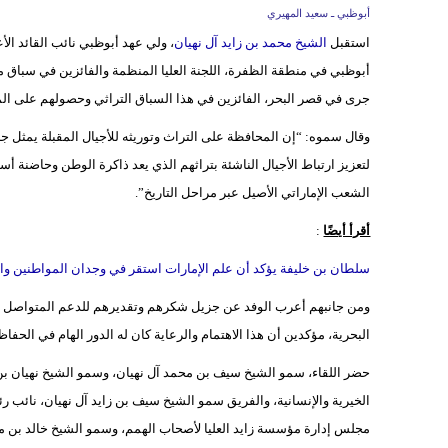
أبوظبي ـ سعيد المهيري
استقبل
الشيخ محمد بن زايد آل نهيان
، ولي عهد أبوظبي نائب القائد ا
جرى في قصر البحر، الفائزين في هذا السباق التراثي وحصولهم على الم
وقال سموه: “إن المحافظة على التراث وتوريثه للأجيال المقبلة يمثل جزء
لتعزيز ارتباط الأجيال الناشئة بتراثهم الذي يعد ذاكرة الوطن وحاضنة
الشعب الإماراتي الأصيل عبر مراحل التاريخ”.
أقرأ أيضًا
:
سلطان بن خليفة يؤكد أن علم الإمارات استقر في وجدان المواطنين وا
ومن جانبهم أعرب الوفد عن جزيل شكرهم وتقديرهم للدعم المتواصل الذي 
البحرية، مؤكدين أن هذا الاهتمام والرعاية كان له الدور الهام في الحفا
حضر اللقاء، سمو الشيخ سيف بن محمد آل نهيان، وسمو الشيخ نهيان بن
الخيرية والإنسانية، والفريق سمو الشيخ سيف بن زايد آل نهيان، نائب ر
مجلس إدارة مؤسسة زايد العليا لأصحاب الهمم، وسمو الشيخ خالد بن م