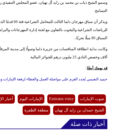
وسمو الشيخ ذياب بن محمد بن زايد آل نهيان، عضو المجلس التنفيذي رئ
التسامح.
ويذكر أن سباق م
للرياضات الشراعية واليخوت بالتعاون مع لجنة إدارة المهرجانات والبر
السباق 80 ميلًا بحريًا،.
آلاف وخصص النادي 25 مليون درهم للجوائز المالية.
قد يهمك أيضًا
:
حميد النعيمي يُجدد العزم على مواصلة العمل والعطاء لرفعة الإمارات و
صوت الإمارات
Emirates voice
الإمارات اليوم
أخبار الإ
الشيخ حمدان بن زايد آل نهيان
منطقة الظفرة
أخبار ذات صلة