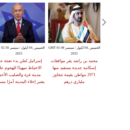
الخميس ,04 أيلول / سبتمبر GMT 01:16
الخميس ,04 أيلول / سبتمبر GMT 01:48
الخميس ,04 أيلول / س
2025
2025
20
تي وولي العهد
محمد بن راشد يقر موافقات
إسرائيل تُعلن بدء تعبئة جن
قشان تطورات
إسكانية جديدة يستفيد منها
الاحتياط تمهيدًا للهجوم ع
سطين ويبحثان
2971 مواطن بقيمة تتجاوز
مدينة غزة والصليب الأحم
ات الثنائية
ملياري درهم
يعتبر إخلاء المدينة أمرًا مستح