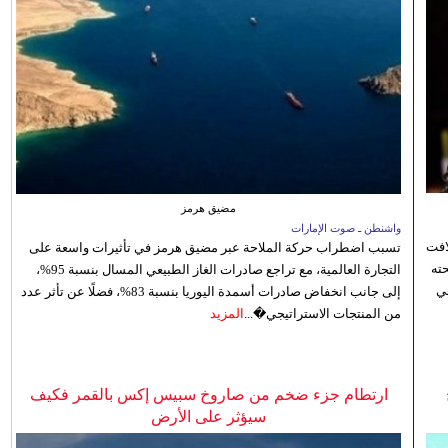
مضيق هرمز
واشنطن ـ صوت الإمارات
افت
تسبب اضطراب حركة الملاحة عبر مضيق هرمز في تأثيرات واسعة على
ته
التجارة العالمية، مع تراجع صادرات الغاز الطبيعي المسال بنسبة 95%،
ي
إلى جانب انخفاض صادرات أسمدة اليوريا بنسبة 83%، فضلًا عن تأثر عدد
من المنتجات الاستراتيجي�...
المزيد
ارتطام جزء ضخم من صاروخ سبيس إكس بالقمر فكيف
سيؤثر على الأرض