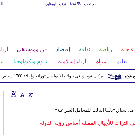
آخر تحديث 18:44:55 بتوقيت أبوظبي
ال
عاجلة
رياضة
ثقافة
إقتصاد
فن وموسيقى
أزياء
تعليم
مرأة
أزياء إسلامية
علوم وتكنولوجيا
بي
بركان فويجو في جواتيمالا يواصل ثورانه وإجلاء 1700 شخص بسبب الرماد والتدفقات الطينية
 في سباق "دلما الثالث للمحامل الشراعية"
ى التراث للأجيال المقبلة أساس رؤية الدولة