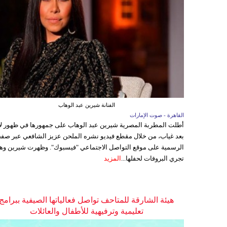
الفنانة شيرين عبد الوهاب
القاهرة - صوت الإمارات
أطلت المطربة المصرية شيرين عبد الوهاب على جمهورها في ظهور ل
بعد غياب، من خلال مقطع فيديو نشره الملحن عزيز الشافعي عبر صفح
الرسمية على موقع التواصل الاجتماعي "فيسبوك". وظهرت شيرين وه
تجري البروفات لحفلها...
المزيد
هيئة الشارقة للمتاحف تواصل فعالياتها الصيفية ببرامج
تعليمية وترفيهية للأطفال والعائلات