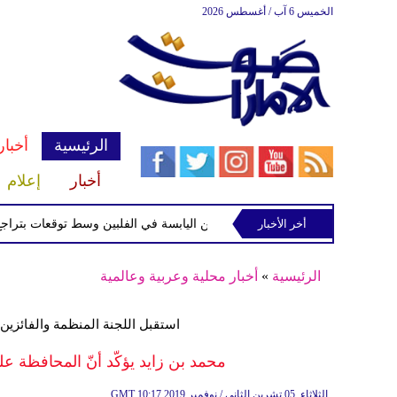
الخميس 6 آب / أغسطس 2026
الرئيسية
أخبار
أخبار
إعلام
أخر الأخبار
 الاستوائية "مايماي" تقترب من اليابسة في الفلبين وسط توقعات بتراجع قوتها
الرئيسية
»
أخبار محلية وعربية وعالمية
استقبل اللجنة المنظمة والفائزين
محمد بن زايد يؤكّد أنّ المحافظة عل
10:17 2019 الثلاثاء ,05 تشرين الثاني / نوفمبر
GMT