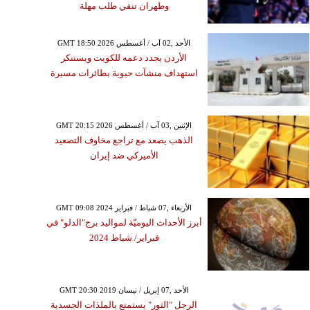
وطهران تنفي طلب مهلة
GMT 18:50 2026 الأحد ,02 آب / أغسطس
الأردن يجدد دعمه للكويت ويستنكر
استهداف منشآت حيوية بطائرات مسيرة
GMT 20:15 2026 الإثنين ,03 آب / أغسطس
الذهب يصعد مع تراجع مخاوف التصعيد
الأميركي ضد إيران
GMT 09:08 2024 الأربعاء ,07 شباط / فبراير
أبرز الأحداث اليوميّة لمواليد برج"الدلو" في
فبراير/ شباط 2024
GMT 20:30 2019 الأحد ,07 إبريل / نيسان
الرجل "الثور" يستمتع بالملذات الجسدية