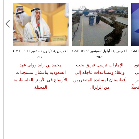
بتمبر GMT 02:30
الخميس ,04 أيلول / سبتمبر GMT 03:35
الخميس ,04 أيلول / سبتمبر GMT 05:11
2025
2025
ود
الإمارات ترسل فريق بحث
محمد بن زايد وولي عهد
لى
وإنقاذ ومساعدات عاجلة إلى
السعودية يناقشان مستجدات
ر
أفغانستان لمساندة المتضررين
الأوضاع في الأرض الفلسطينية
يلًا
من الزلزال
المحتلة