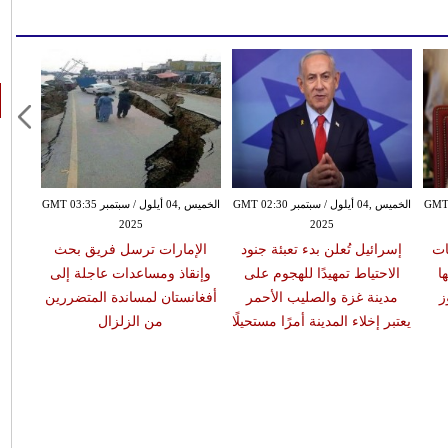
بتمبر GMT 01:48
الخميس ,04 أيلول / سبتمبر GMT 02:30
الخميس ,04 أيلول / سبتمبر GMT 03:35
2025
2025
ات
إسرائيل تُعلن بدء تعبئة جنود
الإمارات ترسل فريق بحث
مح
ا
الاحتياط تمهيدًا للهجوم على
وإنقاذ ومساعدات عاجلة إلى
السع
ز
مدينة غزة والصليب الأحمر
أفغانستان لمساندة المتضررين
الأوض
يعتبر إخلاء المدينة أمرًا مستحيلًا
من الزلزال