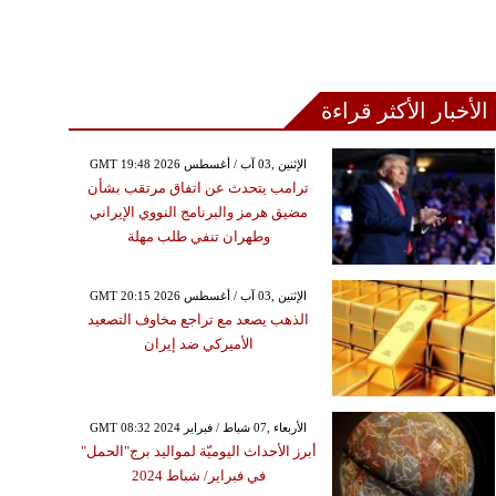
الأخبار الأكثر قراءة
GMT 19:48 2026 الإثنين ,03 آب / أغسطس
ترامب يتحدث عن اتفاق مرتقب بشأن
مضيق هرمز والبرنامج النووي الإيراني
الخميس ,04 أيلول / سبتمبر GMT 05:11
وطهران تنفي طلب مهلة
2025
مد بن زايد وولي عهد
GMT 20:15 2026 الإثنين ,03 آب / أغسطس
ودية يناقشان مستجدات
الذهب يصعد مع تراجع مخاوف التصعيد
اع في الأرض الفلسطينية
الأميركي ضد إيران
المحتلة
GMT 08:32 2024 الأربعاء ,07 شباط / فبراير
أبرز الأحداث اليوميّة لمواليد برج"الحمل"
في فبراير/ شباط 2024