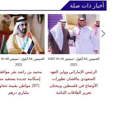
أخبار ذات صلة
الخميس ,04 أيلول / سبتمبر GMT 01:16
الخميس ,04 أيلول / س
2025
2025
الرئيس الإماراتي وولي العهد
محمد بن راشد يقر موافق
السعودي يناقشان تطورات
إسكانية جديدة يستفيد منه
الأوضاع في فلسطين ويبحثان
2971 مواطن بقيمة تتجاو
تعزيز العلاقات الثنائية
ملياري درهم