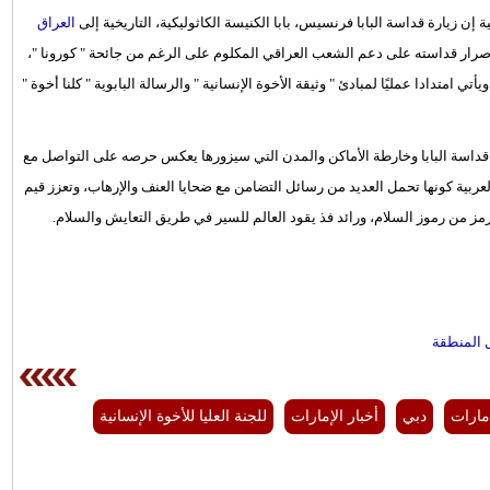
انية إن زيارة قداسة البابا فرنسيس، بابا الكنيسة الكاثوليكية، التاريخية إلى
العراق
رار قداسته على دعم الشعب العراقي المكلوم على الرغم من جائحة " كورونا "،
تي امتدادا عمليًا لمبادئ " وثيقة الأخوة الإنسانية " والرسالة البابوية " كلنا أخوة "
زيارة قداسة البابا وخارطة الأماكن والمدن التي سيزورها يعكس حرصه على التواصل مع
ربية كونها تحمل العديد من رسائل التضامن مع ضحايا العنف والإرهاب، وتعزز قيم
رمز من رموز السلام، ورائد فذ يقود العالم للسير في طريق التعايش والسلام.
ل المنطقة
مارات
دبي
أخبار الإمارات
للجنة العليا للأخوة الإنسانية