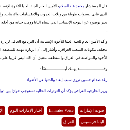
قال المستشار
محمد عبدالسلام
، الأمين العام للجنة العليا للأخوة الإنس
الذي عانى لسنوات طويلة من ويلات الحروب والانقسامات والإرهاب، وإص
يعبر بوضوح عن التوجه الإنساني الذي يتبناه البابا ووهب حياته من أجله، ويأ
.
وأكد الأمين العام للجنة العليا للأخوة الإنسانية أن البرنامج الحافل ل
مختلف مكونات الشعب العراقي، وأشار إلى أن الزيارة مهمة للمنطقة الع
الأخوة والمواطنة في العراق والمنطقة، معتبرًا أن ذلك ليس غريبا على 
وقـــــــــــــــــــــد يهمك أيــــــــــــــــضًأ :
رغد صدام حسين تروي سبب إبعاد والدتها عن الأضواء
وزير الخارجية العراقي يؤكد أن التوترات الحالية تستوجب حوارًا بين دو
صوت الإمارات
Emirates Voice
أخبار الإمارات اليوم
الإ
البابا فرنسيس
العراق