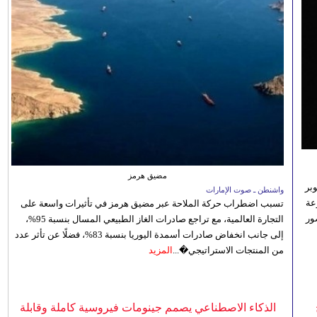
مضيق هرمز
بر
واشنطن ـ صوت الإمارات
تنوعة
تسبب اضطراب حركة الملاحة عبر مضيق هرمز في تأثيرات واسعة على
ور
التجارة العالمية، مع تراجع صادرات الغاز الطبيعي المسال بنسبة 95%،
إلى جانب انخفاض صادرات أسمدة اليوريا بنسبة 83%، فضلًا عن تأثر عدد
من المنتجات الاستراتيجي�...
المزيد
الذكاء الاصطناعي يصمم جينومات فيروسية كاملة وقابلة