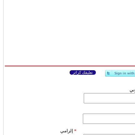
تعليقك كزائر
وني
*
إلزامي