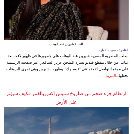
الفنانة شيرين عبد الوهاب
القاهرة - صوت الإمارات
أطلت المطربة المصرية شيرين عبد الوهاب على جمهورها في ظهور لافت بعد
غياب، من خلال مقطع فيديو نشره الملحن عزيز الشافعي عبر صفحته الرسمية
على موقع التواصل الاجتماعي "فيسبوك". وظهرت شيرين وهي تجري البروفات
لحفلها...
المزيد
ارتطام جزء ضخم من صاروخ سبيس إكس بالقمر فكيف سيؤثر
على الأرض