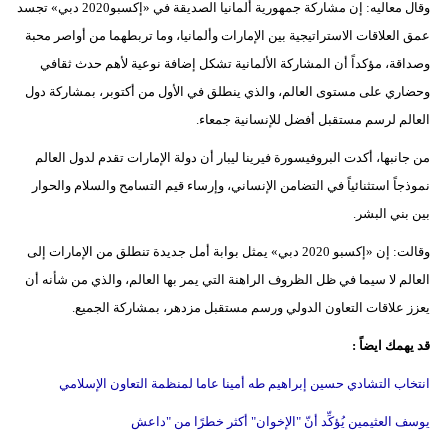
وقال معاليه: إن مشاركة جمهورية ألمانيا الصديقة في «إكسبو2020 دبي» تجسد
مدوَّنات
عمق العلاقات الاستراتيجية بين الإمارات وألمانيا، وما تربطهما من أواصر محبة
أبراج
وصداقة، مؤكداً أن المشاركة الألمانية تشكل إضافة نوعية لأهم حدث ثقافي
وحضاري على مستوى العالم، والذي ينطلق في الأول من أكتوبر، بمشاركة دول
فيديو
العالم لرسم مستقبل أفضل للإنسانية جمعاء.
سيارات
من جانبها، أكدت البروفيسورة فيرينا ليبار أن دولة الإمارات تقدم لدول العالم
نموذجاً استثنائياً في التضامن الإنساني، وإرساء قيم التسامح والسلام والحوار
بين بني البشر.
وقالت: إن «إكسبو 2020 دبي» يمثل بوابة أمل جديدة تنطلق من الإمارات إلى
العالم لا سيما في ظل الظروف الراهنة التي يمر بها العالم، والذي من شأنه أن
يعزز علاقات التعاون الدولي ورسم مستقبل مزدهر، بمشاركة الجميع.
قد يهمك ايضاً :
انتخاب التشادي حسين إبراهيم طه أمينا عاما لمنظمة التعاون الإسلامي
يوسف العثيمين يُؤكِّد أنّ "الإخوان" أكثر خطرًا من "داعش