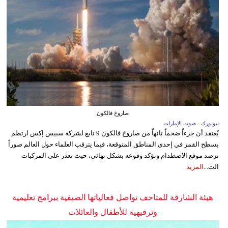
صاروخ فالكون
نيويورك - صوت الإمارات
يُعتقد أن جزءاً ضخماً تائهاً من صاروخ فالكون 9 تابع لشركة سبيس إكس ارتطم
بسطح القمر في إحدى المناطق المتوقعة، فيما يترقب العلماء حول العالم صوراً
ترصد موقع الاصطدام وتؤكد وقوعه بشكل نهائي، حيث تعذر على المركبات
الت...
المزيد
هيئة الشارقة للمتاحف تواصل فعالياتها الصيفية ببرامج تعليمية
وترفيهية للأطفال والعائلات