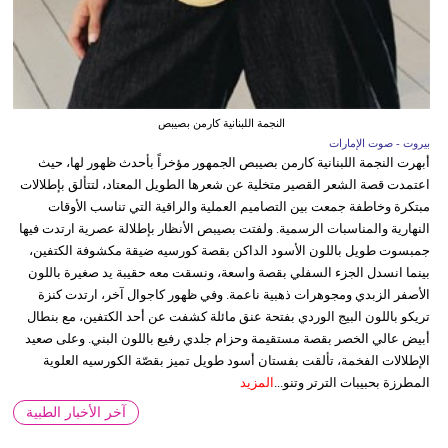
النجمة اللبنانية كارمن بصيبص
بيروت - صوت الإمارات
أبهرت النجمة اللبنانية كارمن بصيبص الجمهور مؤخراً بأحدث ظهور لها، حيث
اعتمدت قصة الشعر القصير متخلية عن شعرها الطويل المعتاد، لتتألق بإطلالات
مبتكرة وخاطفة جمعت بين التصاميم العملية والراقية التي تناسب الأوقات
النهارية والمناسبات الرسمية. ولفتت بصيبص الأنظار بإطلالة عصرية ارتدت فيها
جمبسوت طويل باللون الأسود الداكن بقصة كورسيه ضيقة مكشوفة الكتفين،
بينما انسدل الجزء السفلي بقصة واسعة، ونسقت معه حقيبة يد صغيرة باللون
الأصفر الزبدي ومجوهرات ذهبية ناعمة. وفي ظهور كاجوال آخر، ارتدت كنزة
تريكو باللون البيج الوردي بفتحة عنق مائلة كشفت عن أحد الكتفين، مع بنطال
أبيض عالي الخصر بقصة مستقيمة وحزام جلدي رفيع باللون البني. وعلى صعيد
الإطلالات الفخمة، تألقت بفستان أسود طويل تميز بقصّة الكورسيه العلوية
المطرزة بحبيبات الترتر وتنو...
المزيد
آخر الأخبار الطبية