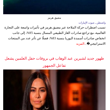
مضيق هرمز
واشنطن ـ صوت الإمارات
تسبب اضطراب حركة الملاحة عبر مضيق هرمز في تأثيرات واسعة على التجارة
العالمية، مع تراجع صادرات الغاز الطبيعي المسال بنسبة 95%، إلى جانب
انخفاض صادرات أسمدة اليوريا بنسبة 83%، فضلًا عن تأثر عدد من المنتجات
الاستراتيجي�...
المزيد
ظهور جديد لشيرين عبد الوهاب في بروفات حفل العلمين يشعل
تفاعل الجمهور