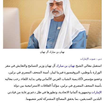
وسفر
ديكور
أخبار
إعلام
تعليم
نهيان بن مبارك آل نهيان
مرأة
دبي - صوت الإمارات
أزياء
استقبل معالي الشيخ
نهيان بن مبارك
آل نهيان وزير التسامح والتعايش في مقر
إسلامية
الوزارة بأبوظبي، البروفيسورة فيرينا ليبار، أمينة المتحف المصري في برلين،
وعضو مؤسس لأكاديمية الشباب العربي الألماني.وفي بداية اللقاء، رحب معاليه
علوم
بأمينة المتحف المصري في برلين، مؤكداً العلاقات الاستراتيجية بين دولة
وتكنولوجيا
الإمارات
وجمهورية ألمانيا الاتحادية، وتطورها في ظل دعم ورعاية من قيادتي
بيئة
البلدين الصديقين، بما يحقق المصالح المشتركة لخير شعبيهما.