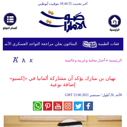
آخر تحديث 18:44:55 بتوقيت أبوظبي
الرئيسية
أخبارعاجلة
رياضة
ثقافة
البنتاغون يعلن مراجعة التواجد العسكري الأميركي ف
إقتصاد
الرئيسية
»
أخبار محلية وعربية وعالمية
فن
وموسيقى
نهيان بن مبارك يؤكد أن مشاركة ألمانيا في «إكسبو»
إضافة نوعية
أزياء
15:00 2021 الأحد ,26 أيلول / سبتمبر
GMT
صحة
وتغذية
سياحة