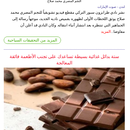
النجم المصري محمد صلاح
لندن - صوت الإمارات
نشر نادي طرابزون سبور التركي مقطع فيديو تشويقياً للنجم المصري محمد
صلاح يوثق اللحظات الأولى لظهوره بقميص ناديه الجديد، موجهاً رسالة إلى
الجماهير التي تنتظره بعد انتشار أنباء انتقاله. وكان النادي قد أعلن أن
مفاوضا...
المزيد
المزيد من التحقيقات السياحية
ستة بدائل غذائية بسيطة تساعدك على تجنب الأطعمة فائقة
المعالجة