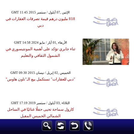
GMT 11:45 2015 الإثنين ,07 أيلول / سبتمبر
818 مليون درهم قيمة تصرفات العقارات في
دبي
GMT 14:58 2024 الأربعاء ,01 أيار / مايو
ثناء جابري تؤكد على أهمية المونتيسوري في
الشمول الثقافي والتعليم
GMT 09:30 2015 الخميس ,02 إبريل / نيسان
"دبي للعقارات" تستكمل بيع الـ"تاون هاوس"
GMT 17:19 2019 الثلاثاء ,03 أيلول / سبتمبر
كارول سماحة تحيى حفلًا غنائيًا في الساحل
الشمالي الخميس المقبل
GMT 01:21 2015 الجمعة ,07 آب / أغسطس