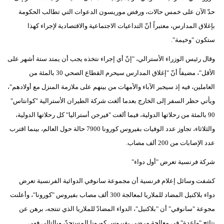
حدّ الآن على خمس حالات، ورفض موريسون الدعوات التي تطالب الحكومة
بإغلاق المدارس، معتبراً أنّ التداعيات الاجتماعية والاقتصادية لإجراء كهذا
ستكون "وخيمة".
وقال رئيس الوزراء الأسترالي، "إنّ أي إجراء نتخذه يجب أن يمتد ستة أشهر على
الأقل"، مضيفاً أنّ "إغلاق المدارس سيحرم القطاع الصحي 30 بالمئة من
العاملين، فيه إذ سيجبر الآباء والأمهات من بينهم على ملازمة المنزل مع أولادهم"،
ويأتي حظر السفر إلى الخارج بعدما ألغت شركة الطيران الأسترالية "كوانتاس"
90 بالمئة من رحلاتها الدولية، فيما ألغت "فيرجن أستراليا" كل رحلاتها الدولية،
والثلاثاء، تجاوز عدد الوفيات بفيروس كورونا 7900 حالة حول العالم، بينما اقترب
عدد الإصابات من 200 ألف مصاب.
شركة فرنسية تعرض "أول دواء"
كشفت وسائل إعلام فرنسية أن مجموعة سانوفي الدوائية الفرنسية تعرض
دواء بلاكنيل المضاد للملاريا لمعالجة 300 ألف مصاب بفيروس "كورونا"، وأعلنت
مجوعة "سانوفي" أن "بلاكنيل"، الدواء المضادّ للملاريا الذي تنتجه، برهن عن
نتائج "واعدة" في معالجة مرضى بفيروس كورونا المستجدّ، وبالتالي فهي