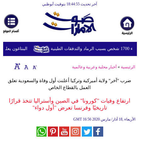
آخر تحديث 18:44:55 بتوقيت أبوظبي
الرئيسية
أخبارعاجلة
رياضة
ثقافة
ينية
البنتاغون يعلن مرا
إقتصاد
الرئيسية
»
أخبار محلية وعربية وعالمية
فن
ضرب "آخر" ولاية أميركية وتركيا أعلنت أول وفاة والسعودية تعلق
وموسيقى
العمل بالقطاع الخاص
أزياء
ارتفاع وفيات "كورونا" في الصين وأستراليا تتخذ قرارًا
تاريخيًا وفرنسا تعرض "أول دواء"
صحة
16:56 2020 الأربعاء ,18 آذار/ مارس
GMT
وتغذية
سياحة