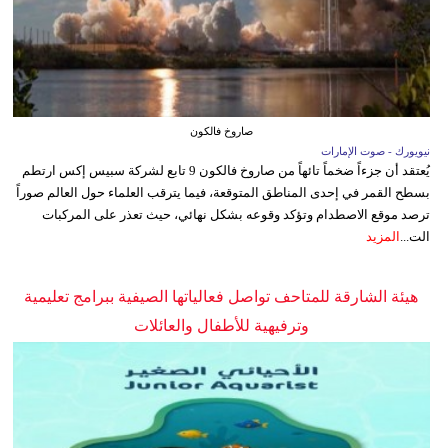
صاروخ فالكون
نيويورك - صوت الإمارات
يُعتقد أن جزءاً ضخماً تائهاً من صاروخ فالكون 9 تابع لشركة سبيس إكس ارتطم
بسطح القمر في إحدى المناطق المتوقعة، فيما يترقب العلماء حول العالم صوراً
ترصد موقع الاصطدام وتؤكد وقوعه بشكل نهائي، حيث تعذر على المركبات
الت...
المزيد
هيئة الشارقة للمتاحف تواصل فعالياتها الصيفية ببرامج تعليمية
وترفيهية للأطفال والعائلات