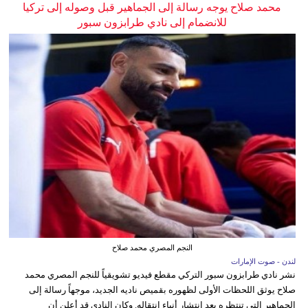
محمد صلاح يوجه رسالة إلى الجماهير قبل وصوله إلى تركيا
للانضمام إلى نادي طرابزون سبور
النجم المصري محمد صلاح
لندن - صوت الإمارات
نشر نادي طرابزون سبور التركي مقطع فيديو تشويقياً للنجم المصري محمد
صلاح يوثق اللحظات الأولى لظهوره بقميص ناديه الجديد، موجهاً رسالة إلى
الجماهير التي تنتظره بعد انتشار أنباء انتقاله. وكان النادي قد أعلن أن