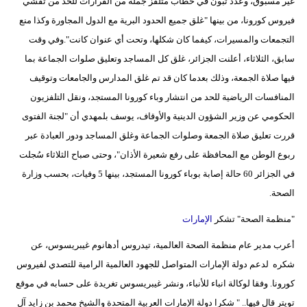
غير مسبوق، وعدد تبون في خطاب متلفز جملة من القرارات للحد من تفشي
فيروس كورونا، من بينها "غلق جميع الحدود البرية مع الدول المجاورة وكذا منع
التجمعات والمسيرات، كيفما كان شكلها، وتحت أي عنوان كانت".وفي وقت
سابق، الثلاثاء، أعلنت الجزائر، غلق كل المساجد وتعليق صلوات الجماعة بما
فيها صلاة الجمعة، وذلك بعدما كان قد تم غلق المدارس والجامعات وتوقيف
المنافسات الرياضية للحد من انتشار وباء كورونا المستجد، ونقل التلفزيون
الحكومي عن وزير الشؤون الدينية والأوقاف، يوسف بلمهدي أن "لجنة الفتوى
قررت تعليق صلاة الجمعة وصلوات الجماعة وغلق المساجد ودور العبادة عبر
ربوع الوطن مع المحافظة على رفع شعيرة الأذان"، وحتى صباح الثلاثاء سُجلت
في الجزائر 60 حالة إصابة بوباء كورونا المستجد، بينها 5 وفيات، بحسب وزارة
الصحة.
"منظمة الصحة" تشكر
الإمارات
أعرب مدير عام منظمة الصحة العالمية، تيدروس أدهانوم غيبريسوس، عن
شكره لدعم دولة الإمارات المتواصل للجهود العالمية الرامية للتصدي لفيروس
كورونا. وفقا لوكالة انباء للأنباء، ونشر غيبريسوس تغريدة على حسابه في موقع
تويتر قال فيها.. " شكرا دولة الإمارات العربية المتحدة والشيخ محمد بن زايد آل