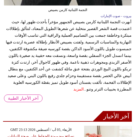
النجمة اللبنانية كارمن بصيبص
بيروت - صوت الإمارات
أبهرت النجمة اللبنانية كارمن بصيبص الجمهور مؤخراً بأحدث ظهور لها، حيث
اعتمدت قصة الشعر القصير متخلية عن شعرها الطويل المعتاد، لتتألق بإطلالات
مبتكرة وخاطفة جمعت بين التصاميم العملية والراقية التي تناسب الأوقات
النهارية والمناسبات الرسمية. ولفتت بصيبص الأنظار بإطلالة عصرية ارتدت فيها
جمبسوت طويل باللون الأسود الداكن بقصة كورسيه ضيقة مكشوفة الكتفين،
بينما انسدل الجزء السفلي بقصة واسعة، ونسقت معه حقيبة يد صغيرة باللون
الأصفر الزبدي ومجوهرات ذهبية ناعمة. وفي ظهور كاجوال آخر، ارتدت كنزة
تريكو باللون البيج الوردي بفتحة عنق مائلة كشفت عن أحد الكتفين، مع بنطال
أبيض عالي الخصر بقصة مستقيمة وحزام جلدي رفيع باللون البني. وعلى صعيد
الإطلالات الفخمة، تألقت بفستان أسود طويل تميز بقصّة الكورسيه العلوية
المطرزة بحبيبات الترتر وتنو...
المزيد
آخر الأخبار الطبية
آخر الأخبار
GMT 23:13 2026 الأربعاء ,05 آب / أغسطس
نصائح مضمونة للحفاظ على صحة النباتات