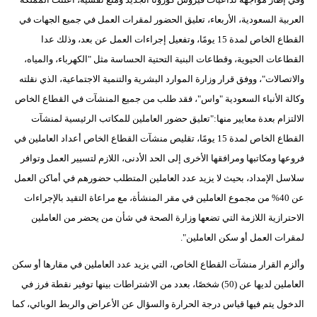
العربية السعودية، الأربعاء، تعليق الحضور لمقرات العمل في جميع الجهات في
القطاع الخاص لمدة 15 يومًا، وتفعيل إجراءات العمل عن بعد، وذلك عدا
القطاعات الحيوية، وقطاعات البنية التحتية الحساسة مثل "الكهرباء، والمياه،
والاتصالات"، ووفق قرار وزارة الموارد البشرية والتنمية الاجتماعية، الذي نقلته
وكالة الأنباء السعودية "واس"، فقد طلب من جميع المنشآت في القطاع الخاص
الالتزام بعدة معايير منها:"تعليق حضور العاملين للمكاتب الرئيسية لمنشآت
القطاع الخاص لمدة 15 يومًا، تقليص منشآت القطاع الخاص أعداد العاملين في
فروعها ومكاتبها ومرافقها الأخرى إلى الحد الأدنى، اللازم لتسيير العمل وتوافر
سلاسل الإمداد، بحيث لا يزيد عدد العاملين المتطلب حضورهم في أماكن العمل
عن 40% من مجموع العاملين في مقر المنشأة، مع مراعاة التقيد بالإجراءات
الاحترازية اللازمة التي تضعها وزارة الصحة في شأن من يحضر من العاملين
لمقرات العمل أو سكن العاملين".
وألزم القرار منشآت القطاع الخاص، التي يزيد عدد العاملين في مقارها أو سكن
العاملين لديها عن (50) شخصًا، بعدد من الاشتراطات بينها توفير نقطة فرز في
الدخول يتم فيها قياس درجة الحرارة والسؤال عن الأعراض والربط الوبائي، كما