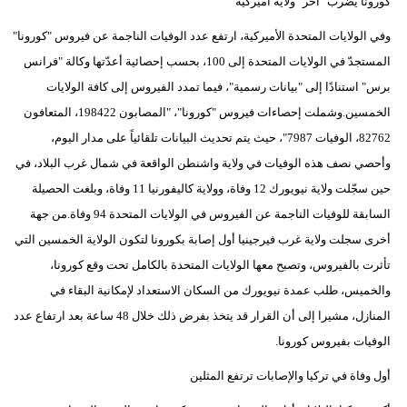
كورونا يضرب "آخر" ولاية أميركية
وفي الولايات المتحدة الأميركية، ارتفع عدد الوفيات الناجمة عن فيروس "كورونا"
المستجدّ في الولايات المتحدة إلى 100، بحسب إحصائية أعدّتها وكالة "فرانس
برس" استنادًا إلى "بيانات رسمية"، فيما تمدد الفيروس إلى كافة الولايات
الخمسين.وشملت إحصاءات فيروس "كورونا"، "المصابون 198422، المتعافون
82762، الوفيات 7987"، حيث يتم تحديث البيانات تلقائياً على مدار اليوم،
وأحصي نصف هذه الوفيات في ولاية واشنطن الواقعة في شمال غرب البلاد، في
حين سجّلت ولاية نيويورك 12 وفاة، وولاية كاليفورنيا 11 وفاة، وبلغت الحصيلة
السابقة للوفيات الناجمة عن الفيروس في الولايات المتحدة 94 وفاة.من جهة
أخرى سجلت ولاية غرب فيرجينيا أول إصابة بكورونا لتكون الولاية الخمسين التي
تأثرت بالفيروس، وتصبح معها الولايات المتحدة بالكامل تحت وقع كورونا،
والخميس، طلب عمدة نيويورك من السكان الاستعداد لإمكانية البقاء في
المنازل، مشيرا إلى أن القرار قد يتخذ بفرض ذلك خلال 48 ساعة بعد ارتفاع عدد
الوفيات بفيروس كورونا.
أول وفاة في تركيا والإصابات ترتفع المثلين