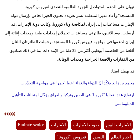
نهيان على الدعم المتواصل للجهود العالمية للتصدي لفيروس كورونا
المستجد".وأعاد مدير المنظمة نشر تغريدة تحتوي الخبر الخاص بإرسال دولة
الإمارات مساعدات إلى إيران لمكافحة وباء كورونا، وكانت دولة الإمارات، قد
أرسلت، يوم الاثنين، طائرتي مساعدات تحملان إمدادات طبية ومعدات إغاثة إلى
إيران لدعمها في مواجهة فيروس كورونا المستجد، وحملت الطائرتان اللتان
أقلعتا من العاصمة أبوظبي أكثر من 32 طنا من الإمدادات بما في ذلك صناديق
من القفازات والأقنعة الجراحية ومعدات الوقاية.
قد يهمك ايضا:
محمد بن زايد يؤكّد أنّ الدواء والغذاء "خط أحمر" في مواجهة التحدّيات
ارتفاع عدد ضحايا "كورونا" في الصين وتركيا والعراق يؤجّل امتحانات التأهيل
الدبلوماسي
الامارات اليوم
صوت الامارات
الامارات
Emirate svoice
اخبار العالم
الصين
فيروس "كورونا"