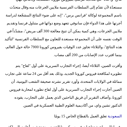
مستعدّة لأن تقدّم إلى السلطات الفرنسية ملايين الجرعات منه.وقال متحدّث
باسم المجموعة لوكالة "فرانس برس"، "إنه على ضوء النتائج المشجّعة لدراسة
أجرتها على هذا الدواء فإن سانوفي تتعهد وضع دوائها في متناول فرنسا وتقديم
ملايين الجرعات، وهي كمية يمكن أن تتيح معالجة 300 ألف مريض"، مشدّداً في
الوقت نفسه على أن المجموعة مستعدة للتعاون مع السلطات الفرنسية "لتأكيد
هذه النتائج"، والثلاثاء تجاوز عدد الوفيات بفيروس كورونا 7900 حالة حول العالم،
بينما اقترب عدد الإصابات من 200 ألف مصاب.
وأقرت الصين، الثلاثاء أيضا، إجراء التجارب السريرية على أول "لقاح" يتم
تطويره لمكافحة فيروس كورونا الجديد، وذلك بعد أقل من 24 ساعة على تجارب
مماثلة في الولايات المتحدة، وأورد تقرير نشرته صحيفة الشعب اليومية، أن
الصين أجازت إجراء التجارب السريرية على أول لقاح تطوره لمحاربة فيروس
كورونا، وأضاف التقرير أن فريق الباحثين الذي يعمل على التجارب، يقوده
الدكتور تشين واي، من أكاديمية العلوم الطبية العسكرية في الصين.
السعودية
تعلق العمل بالقطاع الخاص 15 يومًا
وفي إطار مواجهة تداعيات فيروس كورونا الجديد ومنع تفشيه، أعلنت المملكة