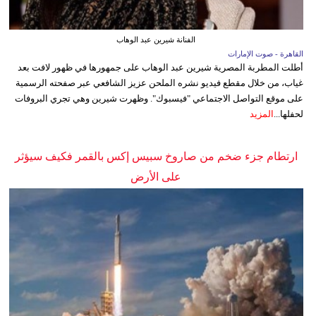
الفنانة شيرين عبد الوهاب
القاهرة - صوت الإمارات
أطلت المطربة المصرية شيرين عبد الوهاب على جمهورها في ظهور لافت بعد
غياب، من خلال مقطع فيديو نشره الملحن عزيز الشافعي عبر صفحته الرسمية
على موقع التواصل الاجتماعي "فيسبوك". وظهرت شيرين وهي تجري البروفات
لحفلها...
المزيد
ارتطام جزء ضخم من صاروخ سبيس إكس بالقمر فكيف سيؤثر
على الأرض