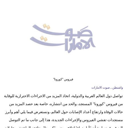
وسفر
ديكور
أخبار
إعلام
تعليم
مرأة
أزياء
فيروس "كورونا"
إسلامية
واشنطن ـ صوت الامارات
تواصل دول العالم العربية والدولية، اتخاذ المزيد من الاجراءات الاحترازية للوقاية
علوم
من فيروس "كورونا" المستجد، والحد من انتشاره، خاصة بعد حصد المزيد من
وتكنولوجيا
حالات الوفاة وارتفاع أعداد الإصابات حول العالم، ونستعرض فيما يلي أهم وأبرز
بيئة
مستجدات تفشي الفيروس والإجراءات الجديدة، هذا إلى جانب ما تم التوصل
إليه في فرنسا بشأن "أول دواء" لعلاج مرضى "كورونا" ونتائجه الواعدة ومحاولات