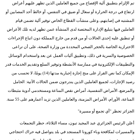
تم الإلزام بتطبيق آلية الإفصاح من جميع العاملين الذين تظهر عليهم أعراض
ارتفاع في درجة الحرارة أو سعال أو ضيق في التنفس، أو خالط أحد المصابين أو
المشتبه في إصابتهم، وعلى منشآت القطاع الخاص توفير آلية تضمن قيام
العاملين فيها بتبليغ الإدارة المختصة لدى المنشأة عمن تظهر لديه تلك الأعراض
أو تنطبق عليه إحدى الحالات أو من قدم من خارج المملكة دون اتباع الإجراءات
الاحترازية الخاصة بالحجر الصحي المحددة من وزارة الصحة، على أن تراعى
الخصوصية والسرية في ذلك، وتطبيق آليات العمل عن بعد واستخدام الوسائل
والتطبيقات الإلكترونية في ممارسة الأنشطة وتوفير السلع وتقديم الخدمات قدر
الإمكان.كما نص القرار على منح إجازة إجبارية مدتها (14) يومًا، لا تحسب من
رصيد الإجازات، لجميع العاملين الذين يندرجون ضمن الحالات الآتية: الحامل
والمرضع، الأمراض التنفسية، أمراض نقص المناعة ومستخدمي أدوية مثبطات
المناعة، الأورام، الأمراض المزمنة، والعاملين الذين تزيد أعمارهم على 55 سنة.
الجزائر تحظر "أي تجمع أو مسيرة"
أعلن الرئيس الجزائري عبد المجيد تبون، مساء الثلاثاء، حظر التجمعات
والمسيرات لمكافحة وباء كورونا المستجد في بلد يتواصل فيه حراك احتجاجي