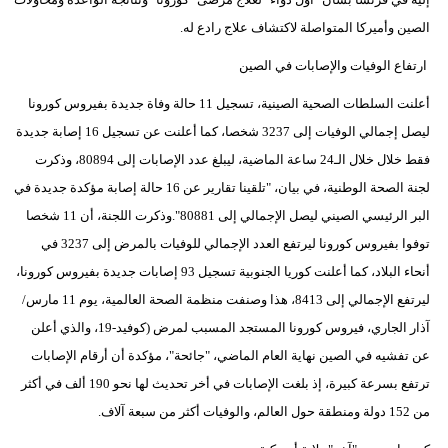
مدوَّنات
الصين وأميركا المتواصلة لاكتشاف علاج رادع له.
أبراج
ارتفاع الوفيات والإصابات في الصين
فيديو
أعلنت السلطات الصحية الصينية، تسجيل 11 حالة وفاة جديدة بفيروس كورونا
ليصل إجمالي الوفيات إلى 3237 شخصا، كما أعلنت عن تسجيل 16 إصابة جديدة
سيارات
فقط خلال خلال الـ24 ساعة الماضية، ليبلغ عدد الإصابات إلى 80894، وذكرت
لجنة الصحة الوطنية، في بيان، "تلقينا تقارير عن 16 حالة إصابة مؤكدة جديدة في
البر الرئيسي الصيني ليصل الإجمالي إلى 80881".وذكرت اللجنة، أن 11 شخصا
توفوا بفيروس كورونا ليرتفع العدد الإجمالي للوفيات بالمرض إلى 3237 في
أنحاء البلاد، كما أعلنت كوريا الجنوبية تسجيل 93 إصابات جديدة بفيروس كورونا،
ليرتفع الإجمالي إلى 8413، هذا وصنفت منظمة الصحة العالمية، يوم 11 مارس/
آذار الجاري، فيروس كورونا المستجد المسبب لمرض (كوفيد-19، والذي أعلن
عن تفشيه في الصين نهاية العام الماضي، "جائحة"، مؤكدة أن أرقام الإصابات
ترتفع بسرعة كبيرة، إذ بلغت الإصابات في أخر تحديث لها نحو 190 ألف في أكثر
من 152 دولة ومنطقة حول العالم، والوفيات أكثر من سبعة آلاف.