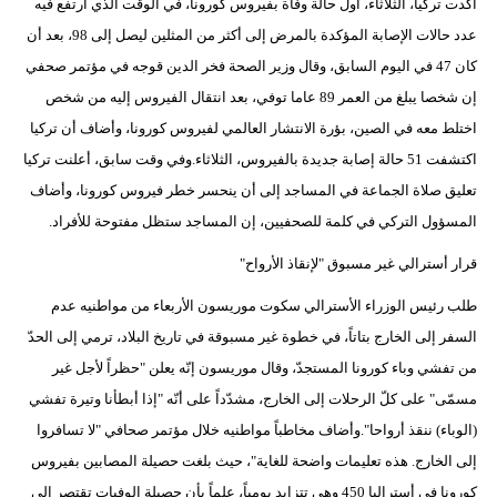
أكدت تركيا، الثلاثاء، أول حالة وفاة بفيروس كورونا، في الوقت الذي ارتفع فيه
عدد حالات الإصابة المؤكدة بالمرض إلى أكثر من المثلين ليصل إلى 98، بعد أن
كان 47 في اليوم السابق، وقال وزير الصحة فخر الدين قوجه في مؤتمر صحفي
إن شخصا يبلغ من العمر 89 عاما توفي، بعد انتقال الفيروس إليه من شخص
اختلط معه في الصين، بؤرة الانتشار العالمي لفيروس كورونا، وأضاف أن تركيا
اكتشفت 51 حالة إصابة جديدة بالفيروس، الثلاثاء.وفي وقت سابق، أعلنت تركيا
تعليق صلاة الجماعة في المساجد إلى أن ينحسر خطر فيروس كورونا، وأضاف
المسؤول التركي في كلمة للصحفيين، إن المساجد ستظل مفتوحة للأفراد.
قرار أسترالي غير مسبوق "لإنقاذ الأرواح"
طلب رئيس الوزراء الأسترالي سكوت موريسون الأربعاء من مواطنيه عدم
السفر إلى الخارج بتاتاً، في خطوة غير مسبوقة في تاريخ البلاد، ترمي إلى الحدّ
من تفشي وباء كورونا المستجدّ، وقال موريسون إنّه يعلن "حظراً لأجل غير
مسمّى" على كلّ الرحلات إلى الخارج، مشدّداً على أنّه "إذا أبطأنا وتيرة تفشي
(الوباء) ننقذ أرواحا".وأضاف مخاطباً مواطنيه خلال مؤتمر صحافي "لا تسافروا
إلى الخارج. هذه تعليمات واضحة للغاية"، حيث بلغت حصيلة المصابين بفيروس
كورونا في أستراليا 450 وهي تتزايد يومياً، علماً بأن حصيلة الوفيات تقتصر إلى