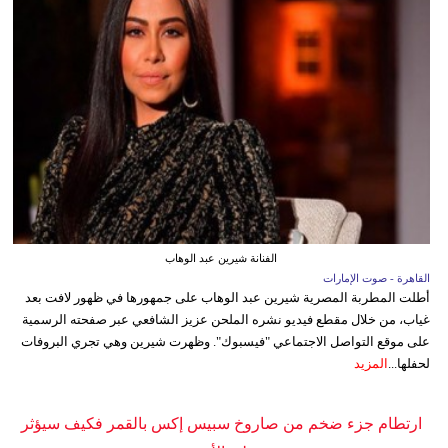
الفنانة شيرين عبد الوهاب
القاهرة - صوت الإمارات
أطلت المطربة المصرية شيرين عبد الوهاب على جمهورها في ظهور لافت بعد
غياب، من خلال مقطع فيديو نشره الملحن عزيز الشافعي عبر صفحته الرسمية
على موقع التواصل الاجتماعي "فيسبوك". وظهرت شيرين وهي تجري البروفات
لحفلها...
المزيد
ارتطام جزء ضخم من صاروخ سبيس إكس بالقمر فكيف سيؤثر