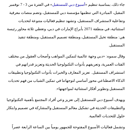
مدوَّنات
جاء ذلك، بمناسبة تنظيم «
أسبوع دبي للمستقبل
» في الفترة من 3 - 7 نوفمبر
المقبل، المبادرة التي تنظمها مؤسسة دبي للمستقبل، وتضم منصات معرفية
أبراج
وتفاعلية لاستشراف المستقبل، وتشهد تنظيم فعاليات متنوعة لتحديات
استثنائية، في منطقة 2071 بأبراج الإمارات في دبي، وتغطي ثلاثة محاور رئيسة
فيديو
هي: منطقة تخيل المستقبل، ومنطقة تصميم المستقبل، ومنطقة تنفيذ
سيارات
المستقبل.
وقال سموه: «دبي وجهة عالمية لتمكين المواهب وأصحاب العقول من مختلف
الفئات العمرية، وتعريفهم بأدوات التكنولوجيا الحديثة وتعزيز قدراتهم في
استشراف المستقبل.. تعزيز المعارف والخبرات بأدوات التكنولوجيا وتطبيقات
الذكاء الاصطناعي محور أساسي لتوجهاتنا في تمكين الشباب من فهم تحديات
المستقبل وتطوير أفكار استثنائية لمواجهتها».
ويهدف أسبوع دبي للمستقبل إلى تعزيز وعي أفراد المجتمع بأهمية التكنولوجيا
والتطبيقات الحديثة في تشكيل معالم المستقبل والمشاركة في تصميم وابتكار
حلول للتحديات العالمية.
وتشمل فعاليات الأسبوع المفتوحة للجمهور يومياً بين الساعة الرابعة عصراً