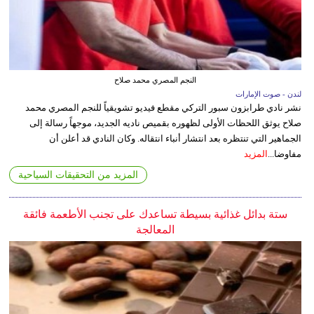
النجم المصري محمد صلاح
لندن - صوت الإمارات
نشر نادي طرابزون سبور التركي مقطع فيديو تشويقياً للنجم المصري محمد
صلاح يوثق اللحظات الأولى لظهوره بقميص ناديه الجديد، موجهاً رسالة إلى
الجماهير التي تنتظره بعد انتشار أنباء انتقاله. وكان النادي قد أعلن أن
مفاوضا...
المزيد
المزيد من التحقيقات السياحية
ستة بدائل غذائية بسيطة تساعدك على تجنب الأطعمة فائقة
المعالجة