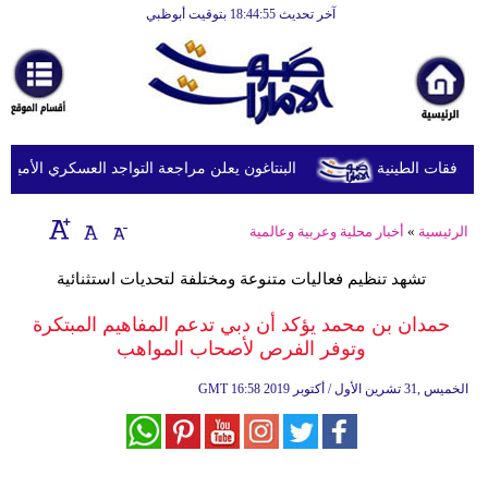
آخر تحديث 18:44:55 بتوقيت أبوظبي
الرئيسية
أخبارعاجلة
رياضة
ثقافة
البنتاغون يعلن مراجعة التواجد العسكري الأميركي ف
إقتصاد
الرئيسية
»
أخبار محلية وعربية وعالمية
فن
تشهد تنظيم فعاليات متنوعة ومختلفة لتحديات استثنائية
وموسيقى
حمدان بن محمد يؤكد أن دبي تدعم المفاهيم المبتكرة
أزياء
وتوفر الفرص لأصحاب المواهب
صحة
16:58 2019 الخميس ,31 تشرين الأول / أكتوبر
GMT
وتغذية
سياحة