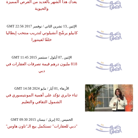
يعدك هذا الشهر بالعديد من الفرص المميزة
والحيوية
GMT 22:56 2017 الإثنين ,13 تشرين الثاني / نوفمبر
كابيلو يرشّح أنشيلوتي لتدريب منتخب إيطاليا
خلفًا لفينتورا
GMT 11:45 2015 الإثنين ,07 أيلول / سبتمبر
818 مليون درهم قيمة تصرفات العقارات في
دبي
GMT 14:58 2024 الأربعاء ,01 أيار / مايو
ثناء جابري تؤكد على أهمية المونتيسوري في
الشمول الثقافي والتعليم
GMT 09:30 2015 الخميس ,02 إبريل / نيسان
"دبي للعقارات" تستكمل بيع الـ"تاون هاوس"