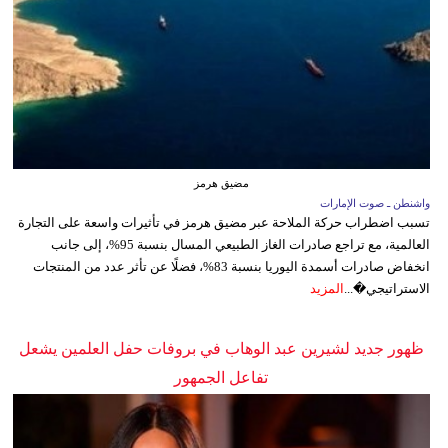
مضيق هرمز
واشنطن ـ صوت الإمارات
تسبب اضطراب حركة الملاحة عبر مضيق هرمز في تأثيرات واسعة على التجارة
العالمية، مع تراجع صادرات الغاز الطبيعي المسال بنسبة 95%، إلى جانب
انخفاض صادرات أسمدة اليوريا بنسبة 83%، فضلًا عن تأثر عدد من المنتجات
الاستراتيجي�...
المزيد
ظهور جديد لشيرين عبد الوهاب في بروفات حفل العلمين يشعل
تفاعل الجمهور