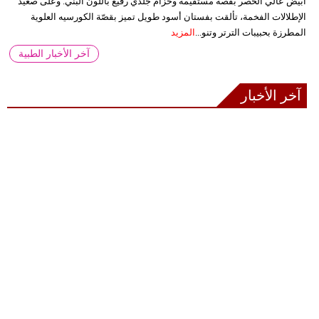
أبيض عالي الخصر بقصة مستقيمة وحزام جلدي رفيع باللون البني. وعلى صعيد
الإطلالات الفخمة، تألقت بفستان أسود طويل تميز بقصّة الكورسيه العلوية
المطرزة بحبيبات الترتر وتنو...
المزيد
آخر الأخبار الطبية
آخر الأخبار