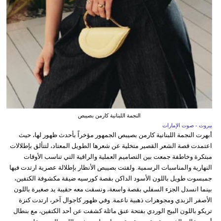
النجمة اللبنانية كارمن بصيبص
بيروت - صوت الإمارات
أبهرت النجمة اللبنانية كارمن بصيبص الجمهور مؤخراً بأحدث ظهور لها، حيث
اعتمدت قصة الشعر القصير متخلية عن شعرها الطويل المعتاد، لتتألق بإطلالات
مبتكرة وخاطفة جمعت بين التصاميم العملية والراقية التي تناسب الأوقات
النهارية والمناسبات الرسمية. ولفتت بصيبص الأنظار بإطلالة عصرية ارتدت فيها
جمبسوت طويل باللون الأسود الداكن بقصة كورسيه ضيقة مكشوفة الكتفين،
بينما انسدل الجزء السفلي بقصة واسعة، ونسقت معه حقيبة يد صغيرة باللون
الأصفر الزبدي ومجوهرات ذهبية ناعمة. وفي ظهور كاجوال آخر، ارتدت كنزة
تريكو باللون البيج الوردي بفتحة عنق مائلة كشفت عن أحد الكتفين، مع بنطال