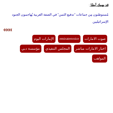
قد يهمك أيضًا
:
مُستوطنون مِن جماعات "تدفيع الثمن" في الضفة الغربية يُهاجمون الجنود
الإسرائيليين
صوت الامارات
emiratesvoice
الإمارات اليوم
اخبار الامارات مباشر
المجلس التنفيذي
مؤسسة دبي
المواهب