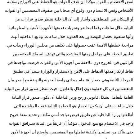
لفض الاعتصام بـالقوة، مؤكداً أن هدف القوات هو الحفاظ على الأوراح وسلامة
مدوَّنات
الأشخاص وفض الاعتصام دون وقوع أي ضحايا بين صفوف المعتصمين أو القوات
أبراج
أو السكان في المنطقتين، وأشار إلى أن الداخلية تنتظر صدور قرارات من
النيابة خلال ساعات وفقا لمحاضر وتحريات قدمتها الأجهزة الأمنية والمعلوماتية
فيديو
وأنها ستقوم بحصار النهضة ورابعة العدوية خلال ساعات, وتابع: الداخلية أنهت
سيارات
مراجعة خططها الأمنية عقب حصولها على تكليف من مجلس الوزراء وبدأت في
تطبيق الخطة على مراحل ومنها المناشدة والتي تهدف السماح للمعتصمين
الراغبين في الخروج دون ملاحقة من أجهزة الأمن والقوات فرضت تواجدها في
نقاط ارتكاز هدفها الحفاظ على الأمن والاستقرار والوزارة ستبدأ في تطبيق
المرحلة الثانية وهي حصار اعتصام ميداني رابعة العدوية والنهضة مع إصدر بيان
المعتصمين في كل خطوة دون إخلال بالقانون، حيث ننتظر صدور قرار من النيابة
العامة للتعامل بشكل قانوني ورجح وزير الداخلية أن يكون صدور قرار النيابة
خلال ساعات على أن يكون الحصار هو الخطوة التالية عقب المناشدة التي
أطلقتها وزارة الداخلية عن طريق فرض تواجد أمني مكثف وتحديد منفذ خروج
واحد في الاعتصام مع منع الدخول، مؤكداً أن فريقاً من النيابة سيرافق القوات
حتى يتأكد من تسليحها وكيفية تعاملها مع المعتصمين. وأوضح أن أجهزة الأمن