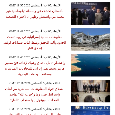
GMT 19:55 2026 الأربعاء ,05 آب / أغسطس
باكستان تكشف عن وساطة دبلوماسية غير
معلنة بين واشنطن وطهران لاحتواء التصعيد
GMT 19:49 2026 الأربعاء ,05 آب / أغسطس
مفاوضات لبنانية إسرائيلية في روما تبحث
الحدود وآلية التحقق وسط غياب ضمانات لوقف
إطلاق النار
GMT 19:43 2026 الأربعاء ,05 آب / أغسطس
واشنطن تأمل باتفاق وشيك لإعادة فتح مضيق
هرمز وسط نفي إيراني للمحادثات المباشرة
وتصاعد الهجمات البحرية
GMT 22:16 2026 الثلاثاء ,04 آب / أغسطس
انطلاق جولة المفاوضات المباشرة بين لبنان
وإسرائيل في روما و"حزب الله" يهاجم
المحادثات ويقول إنها ستجلب "العار"
GMT 21:51 2026 الثلاثاء ,04 آب / أغسطس
مجلس السلام يتمسك بعدم بدء الانسحاب