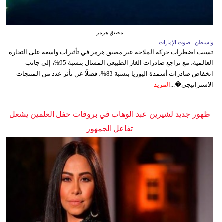
مضيق هرمز
واشنطن ـ صوت الإمارات
تسبب اضطراب حركة الملاحة عبر مضيق هرمز في تأثيرات واسعة على التجارة
العالمية، مع تراجع صادرات الغاز الطبيعي المسال بنسبة 95%، إلى جانب
انخفاض صادرات أسمدة اليوريا بنسبة 83%، فضلًا عن تأثر عدد من المنتجات
الاستراتيجي�...
المزيد
ظهور جديد لشيرين عبد الوهاب في بروفات حفل العلمين يشعل
تفاعل الجمهور