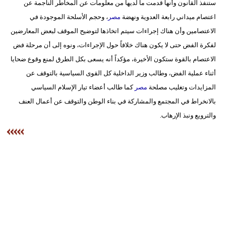
ستنفذ القانون وأنها قدمت ما لديها من معلومات عن المخاطر الناجمة عن
اعتصام ميداني رابعة العدوية ونهضة
مصر
، وحجم الأسلحة الموجودة في
الاعتصامين وأن هناك إجراءات سيتم اتخاذها لتوضيح الموقف لبعض المعارضين
لفكرة الفض حتى لا يكون هناك خلافاً حول الإجراءات، ونوه إلى أن مرحلة فض
الاعتصام بالقوة ستكون الأخيرة، مؤكداً أنه يسعى بكل الطرق لمنع وقوع ضحايا
أثناء عملية الفض، وطالب وزير الداخلية كل القوى السياسية بالتوقف عن
المزايدات وتغليب مصلحة
مصر
كما طالب أعضاء تيار الإسلام السياسي
بالانخراط في المجتمع والمشاركة في بناء الوطن والتوقف عن أعمال العنف
والترويع ونبذ الإرهاب.