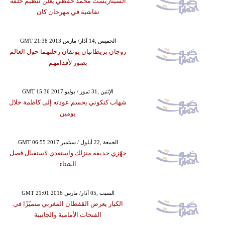
السيناريست محمد حفظي يُعلن تنظيم حلقة
نقاشية في مهرجان كان
GMT 21:38 2013 الخميس ,14 آذار/ مارس
زوجان بريطانيان يوثقان رحلتهما حول العالم
بصور لأقدامهم
GMT 15:36 2017 الإثنين ,31 تموز / يوليو
شهاب كنكوني يحسم عودته إلى كاظمة خلال
يومين
GMT 06:55 2017 الجمعة ,22 أيلول / سبتمبر
جهّزي حديقة منزلك واستعدي لاستقبال فصل
الشتاء
GMT 21:01 2016 السبت ,05 آذار/ مارس
الكبار يعرض القفطان المغربي متميّزًا في
الفتحات الأمامية والجانبية