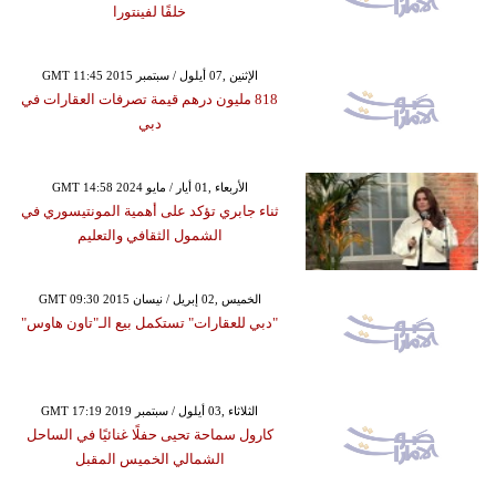
خلفًا لفينتورا
GMT 11:45 2015 الإثنين ,07 أيلول / سبتمبر
818 مليون درهم قيمة تصرفات العقارات في
دبي
GMT 14:58 2024 الأربعاء ,01 أيار / مايو
ثناء جابري تؤكد على أهمية المونتيسوري في
الشمول الثقافي والتعليم
GMT 09:30 2015 الخميس ,02 إبريل / نيسان
"دبي للعقارات" تستكمل بيع الـ"تاون هاوس"
GMT 17:19 2019 الثلاثاء ,03 أيلول / سبتمبر
كارول سماحة تحيى حفلًا غنائيًا في الساحل
الشمالي الخميس المقبل