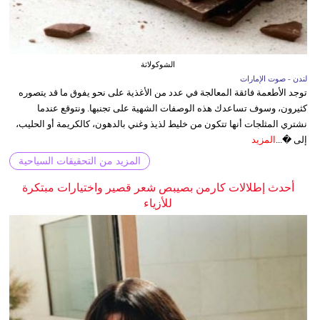
الشوكولاتة
لندن - صوت الإمارات
توجد الأطعمة فائقة المعالجة في عدد من الأغذية على نحو يفوق ما قد يتصوره
كثيرون، وسوف تساعدك هذه الوصفات الشهية على تجنبها. ونتوقع عندما
نشتري المثلجات أنها تتكون من خليط لذيذ وغني بالدهون، كالكريمة أو الحليب،
إلى �...
المزيد
المزيد من التحقيقات السياحية
أحدث إطلالات كارمن بصيبص شعر قصير واختيارات مبتكرة
للأزياء