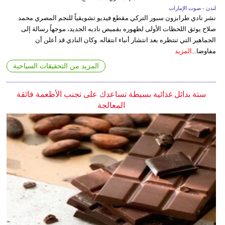
لندن - صوت الإمارات
نشر نادي طرابزون سبور التركي مقطع فيديو تشويقياً للنجم المصري محمد
صلاح يوثق اللحظات الأولى لظهوره بقميص ناديه الجديد، موجهاً رسالة إلى
الجماهير التي تنتظره بعد انتشار أنباء انتقاله. وكان النادي قد أعلن أن
مفاوضا...
المزيد
المزيد من التحقيقات السياحية
ستة بدائل غذائية بسيطة تساعدك على تجنب الأطعمة فائقة
المعالجة