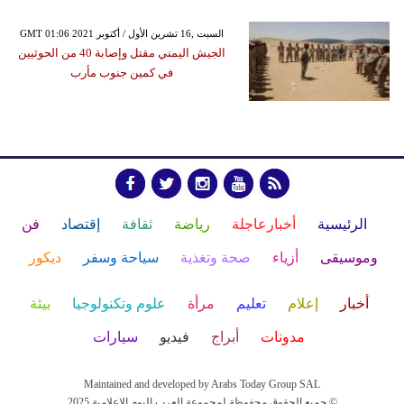
GMT 01:06 2021 السبت ,16 تشرين الأول / أكتوبر
الجيش اليمني مقتل وإصابة 40 من الحوثيين
في كمين جنوب مأرب
الرئيسية
أخبارعاجلة
رياضة
ثقافة
إقتصاد
فن
وموسيقى
أزياء
صحة وتغذية
سياحة وسفر
ديكور
أخبار
إعلام
تعليم
مرأة
علوم وتكنولوجيا
بيئة
مدونات
أبراج
فيديو
سيارات
Maintained and developed by Arabs Today Group SAL
جميع الحقوق محفوظة لمجموعة العرب اليوم الاعلامية 2025 ©