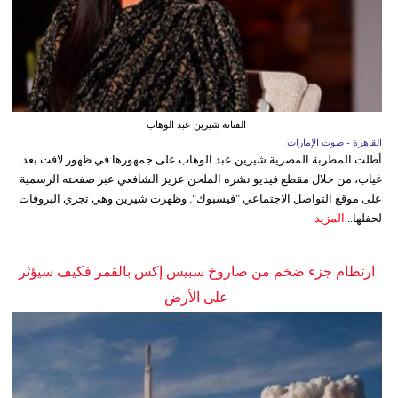
الفنانة شيرين عبد الوهاب
القاهرة - صوت الإمارات
أطلت المطربة المصرية شيرين عبد الوهاب على جمهورها في ظهور لافت بعد
غياب، من خلال مقطع فيديو نشره الملحن عزيز الشافعي عبر صفحته الرسمية
على موقع التواصل الاجتماعي "فيسبوك". وظهرت شيرين وهي تجري البروفات
لحفلها...
المزيد
ارتطام جزء ضخم من صاروخ سبيس إكس بالقمر فكيف سيؤثر
على الأرض