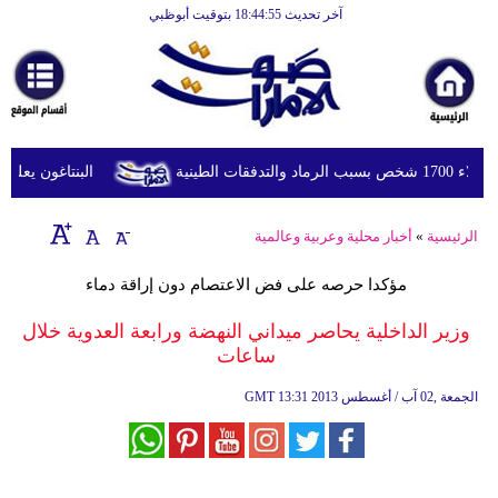
آخر تحديث 18:44:55 بتوقيت أبوظبي
الرئيسية
أخبارعاجلة
رياضة
ثقافة
لطينية
البنتاغون يعلن مر
إقتصاد
الرئيسية
»
أخبار محلية وعربية وعالمية
فن
مؤكدا حرصه على فض الاعتصام دون إراقة دماء
وموسيقى
وزير الداخلية يحاصر ميداني النهضة ورابعة العدوية خلال
أزياء
ساعات
صحة
13:31 2013 الجمعة ,02 آب / أغسطس
GMT
وتغذية
سياحة