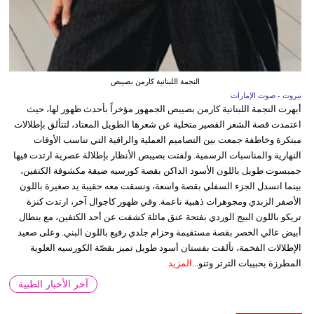
النجمة اللبنانية كارمن بصيبص
بيروت - صوت الإمارات
أبهرت النجمة اللبنانية كارمن بصيبص الجمهور مؤخراً بأحدث ظهور لها، حيث
اعتمدت قصة الشعر القصير متخلية عن شعرها الطويل المعتاد، لتتألق بإطلالات
مبتكرة وخاطفة جمعت بين التصاميم العملية والراقية التي تناسب الأوقات
النهارية والمناسبات الرسمية. ولفتت بصيبص الأنظار بإطلالة عصرية ارتدت فيها
جمبسوت طويل باللون الأسود الداكن بقصة كورسيه ضيقة مكشوفة الكتفين،
بينما انسدل الجزء السفلي بقصة واسعة، ونسقت معه حقيبة يد صغيرة باللون
الأصفر الزبدي ومجوهرات ذهبية ناعمة. وفي ظهور كاجوال آخر، ارتدت كنزة
تريكو باللون البيج الوردي بفتحة عنق مائلة كشفت عن أحد الكتفين، مع بنطال
أبيض عالي الخصر بقصة مستقيمة وحزام جلدي رفيع باللون البني. وعلى صعيد
الإطلالات الفخمة، تألقت بفستان أسود طويل تميز بقصّة الكورسيه العلوية
المطرزة بحبيبات الترتر وتنو...
المزيد
آخر الأخبار الطبية