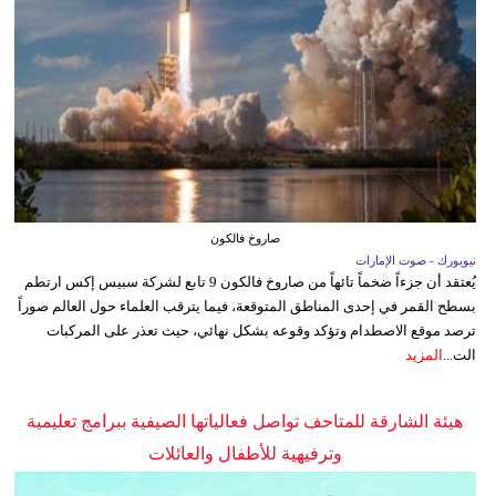
صاروخ فالكون
نيويورك - صوت الإمارات
يُعتقد أن جزءاً ضخماً تائهاً من صاروخ فالكون 9 تابع لشركة سبيس إكس ارتطم
بسطح القمر في إحدى المناطق المتوقعة، فيما يترقب العلماء حول العالم صوراً
ترصد موقع الاصطدام وتؤكد وقوعه بشكل نهائي، حيث تعذر على المركبات
الت...
المزيد
هيئة الشارقة للمتاحف تواصل فعالياتها الصيفية ببرامج تعليمية
وترفيهية للأطفال والعائلات