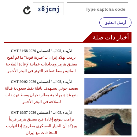
أرسل التعليق
أخبار ذات صلة
GMT 21:58 2026 الأربعاء ,05 آب / أغسطس
ترمب يهدّد إيران بـ "ضربة قوية" ما لم يُفتح
مضيق هرمز ومحادثات عمانية لإعادة الملاحة
المائية وسط تصاعد التوتر في البحر الأحمر
GMT 20:02 2026 الأربعاء ,05 آب / أغسطس
تصعيد حوثي يستهدف ناقلة نفط سعودية قبالة
ينبع غداة مهاجمة مطار نجران وسط تهديدات
للملاحة في البحر الأحمر
GMT 19:57 2026 الأربعاء ,05 آب / أغسطس
ترامب يتوقع إعادة فتح مضيق هرمز قريباً
ويؤكد أن الخيار العسكري مطروح إذا انهارت
المحادثات مع إيران