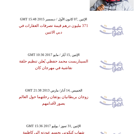
GMT 15:48 2015 الإثنين ,07 كانون الأول / ديسمبر
371 مليون درهم قيمة تصرفات العقارات في
دبي الاثنين
GMT 10:36 2017 الإثنين ,15 أيار / مايو
السيناريست محمد حفظي يُعلن تنظيم حلقة
نقاشية في مهرجان كان
GMT 21:38 2013 الخميس ,14 آذار/ مارس
زوجان بريطانيان يوثقان رحلتهما حول العالم
بصور لأقدامهم
GMT 15:36 2017 الإثنين ,31 تموز / يوليو
شهاب كنكوني يحسم عودته إلى كاظمة