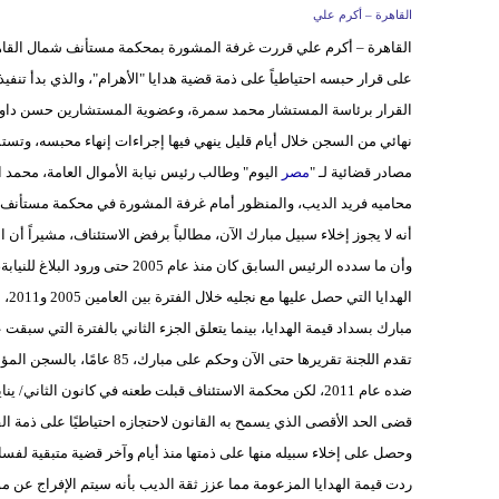
القاهرة – أكرم علي
القاهرة – أكرم علي قررت غرفة المشورة بمحكمة مستأنف شمال القاهرة
على قرار حبسه احتياطياً على ذمة قضية هدايا "الأهرام"، والذي بدأ تنفي
القرار برئاسة المستشار محمد سمرة، وعضوية المستشارين حسن داوود
نهائي من السجن خلال أيام قليل ينهي فيها إجراءات إنهاء محبسه، وتست
مصادر قضائية لـ "
مصر
اليوم" وطالب رئيس نيابة الأموال العامة، محمد 
محاميه فريد الديب، والمنظور أمام غرفة المشورة في محكمة مستأنف
وأن ما سدده الرئيس السابق كان م
اله
تقدم اللجنة تقريرها حتى الآن
ضده عام 2011، لكن محكمة الاستئناف قبلت طعنه في كانون الثا
قضى الحد الأقصى الذي يسمح به القانون لاحتجازه احتياطيًا على ذمة الق
وحصل على إخلاء سبيله منها على ذمتها منذ أيام وآخر قضية متبقية لفسا
ردت قيمة الهدايا المزعومة مما عزز ثقة الديب بأنه سيتم الإفراج عن م