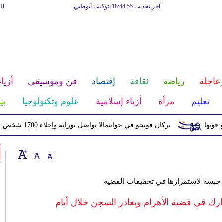
آخر تحديث 18:44:55 بتوقيت أبوظبي
ال
عاجلة
رياضة
ثقافة
إقتصاد
فن وموسيقى
أزياء
تعليم
مرأة
أزياء إسلامية
علوم وتكنولوجيا
بي
بركان فويجو في جواتيمالا يواصل ثورانه وإجلاء 1700 شخص بسبب الرماد والتدفقات الطينية
ر حبسه لاستمرارها في تحقيقات القضية
ك في قضية الأهرام ويغادر السجن خلال أيام