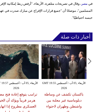
في
مصر
، وقال في تصريحات متلفزة، الأربعاء، "أرفض ربط إمكانية الإف
المسلمين"، موضحًا أن "جميع قرارات الإفراج عن مبارك صدرت في عه
حبسه احتياطيًا".
أخبار ذات صلة
الأربعاء ,05 آب / أغسطس GMT 19:49
الأربعاء ,05 آب / أغسطس GMT 19:55
الأربعاء ,05 آب / أغس
2026
2026
20
ة إسرائيلية في
باكستان تكشف عن وساطة
ترامب يتوقع إعادة فتح مض
د وآلية التحقق
دبلوماسية غير معلنة بين
هرمز قريباً ويؤكد أن الخيا
مانات لوقف
واشنطن وطهران لاحتواء
العسكري مطروح إذا انها