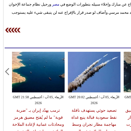
راج عن مبارك وإخلاء سبيله بتطورات الوضع في
مصر
ورحيل نظام جماعة الإخوان
د محمد مرسي وأضاف لو صدر قرار بالإفراج عنه لن يتبقى شيء عليه يستوجب
طس GMT 19:57
الأربعاء ,05 آب / أغسطس GMT 20:02
الأربعاء ,05 آب / أغسطس GMT 21:58
2026
2026
يق
تصعيد حوثي يستهدف ناقلة
ترمب يهدّد إيران بـ "ضربة
ر
نفط سعودية قبالة ينبع غداة
قوية" ما لم يُفتح مضيق هرمز
رت
مهاجمة مطار نجران وسط
ومحادثات عمانية لإعادة الملاحة