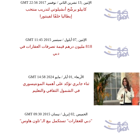
GMT 22:56 2017 الإثنين ,13 تشرين الثاني / نوفمبر
كابيلو يرشّح أنشيلوتي لتدريب منتخب
إيطاليا خلفًا لفينتورا
GMT 11:45 2015 الإثنين ,07 أيلول / سبتمبر
818 مليون درهم قيمة تصرفات العقارات في
دبي
GMT 14:58 2024 الأربعاء ,01 أيار / مايو
ثناء جابري تؤكد على أهمية المونتيسوري
في الشمول الثقافي والتعليم
GMT 09:30 2015 الخميس ,02 إبريل / نيسان
"دبي للعقارات" تستكمل بيع الـ"تاون هاوس"