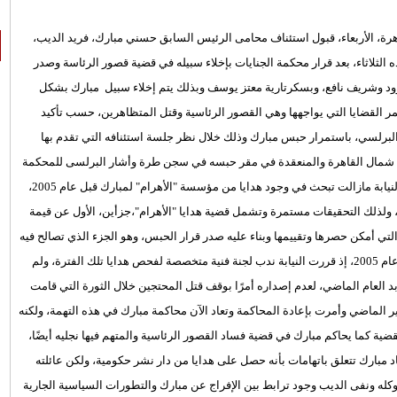
، الأربعاء، قبول استئناف محامى الرئيس السابق حسني مبارك، فريد الديب،
ذه الثلاثاء، بعد قرار محكمة الجنايات بإخلاء سبيله في قضية قصور الرئاسة وصدر
 وشريف نافع، وبسكرتارية معتز يوسف وبذلك يتم إخلاء سبيل مبارك بشكل
مر القضايا التي يواجهها وهي القصور الرئاسية وقتل المتظاهرين، حسب تأكيد
البرلسي، باستمرار حبس مبارك وذلك خلال نظر جلسة استئنافه التي تقدم بها
 شمال القاهرة والمنعقدة في مقر حبسه في سجن طرة وأشار البرلسى للمحكمة
أنه لا يجوز إخلاء سبيل مبارك الآن، مطالباً برفض الاستئناف، مشيراً أن النيابة مازالت تبحث في وجود هدايا من مؤسسة "الأهرام" لمبارك قبل عام 2005،
نذ عام 2005 حتى ورود البلاغ للنيابة، ولذلك التحقيقات مستمرة وتشمل قضية هدايا "الأهرام"،جزأين، الأول عن قيمة
دايا التي حصل عليها مع نجليه خلال الفترة بين العامين 2005 و2011، التي أمكن حصرها وتقييمها وبناء عليه صدر قرار الحبس، وهو الجزء الذي تصالح فيه
مبارك بسداد قيمة الهدايا، بينما يتعلق الجزء الثاني بالفترة التي سبقت عام 2005، إذ قررت النيابة ندب لجنة فنية متخصصة لفحص هدايا تلك الفترة، ولم
 وحكم على مبارك، 85 عامًا، بالسجن المؤبد العام الماضي، لعدم إصداره أمرًا بوقف قتل المحتجين خلال الثورة التي قامت
ني/ يناير الماضي وأمرت بإعادة المحاكمة وتعاد الآن محاكمة مبارك في هذه التهمة، ولكنه
ضية كما يحاكم مبارك في قضية فساد القصور الرئاسية والمتهم فيها نجليه أيضًا،
د مبارك تتعلق باتهامات بأنه حصل على هدايا من دار نشر حكومية، ولكن عائلته
وكله ونفى الديب وجود ترابط بين الإفراج عن مبارك والتطورات السياسية الجارية