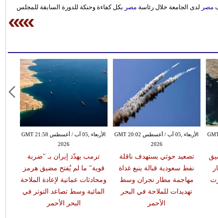
ب
مصر
لدى الجامعة خلال رئاسة
مصر
بكل كفاءة وحنكة للدورة السابقة للمجلس
طس GMT 19:57
الأربعاء ,05 آب / أغسطس GMT 20:02
الأربعاء ,05 آب / أغسطس GMT 21:58
2026
2026
يق
تصعيد حوثي يستهدف ناقلة
ترمب يهدّد إيران بـ "ضربة
ر
نفط سعودية قبالة ينبع غداة
قوية" ما لم يُفتح مضيق هرمز
رت
مهاجمة مطار نجران وسط
ومحادثات عمانية لإعادة الملاحة
تهديدات للملاحة في البحر
المائية وسط تصاعد التوتر في
الأحمر
البحر الأحمر