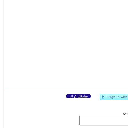
تعليقك كزائر
وني