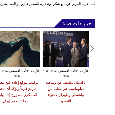
كما أعرب العربي عن بالغ شكره وتقديره للسفير عمرو أبو العطا مندو
أخبار ذات صلة
الأربعاء ,05 آب / أغسطس GMT 19:49
الأربعاء ,05 آب / أغسطس GMT 19:55
الأربعاء ,05 آب / أغس
2026
2026
20
ة إسرائيلية في
باكستان تكشف عن وساطة
ترامب يتوقع إعادة فتح مض
د وآلية التحقق
دبلوماسية غير معلنة بين
هرمز قريباً ويؤكد أن الخيا
مانات لوقف
واشنطن وطهران لاحتواء
العسكري مطروح إذا انها
النار
التصعيد
المحادثات مع إيران