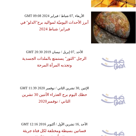
GMT 09:08 2024 الأربعاء ,07 شباط / فبراير
أبرز الأحداث اليوميّة لمواليد برج"الدلو" في
فبراير/ شباط 2024
GMT 20:30 2019 الأحد ,07 إبريل / نيسان
الرجل "الثور" يستمتع بالملذات الجسدية
وتجذبه المرأة المرحة
GMT 11:39 2020 الإثنين ,30 تشرين الثاني / نوفمبر
حظك اليوم برج العذراء الأثنين 30 تشرين
الثاني / نوفمبر2020
GMT 12:16 2016 الأحد ,16 تشرين الأول / أكتوبر
فساتين بسيطة ومختلفة لكل فتاة جريئة