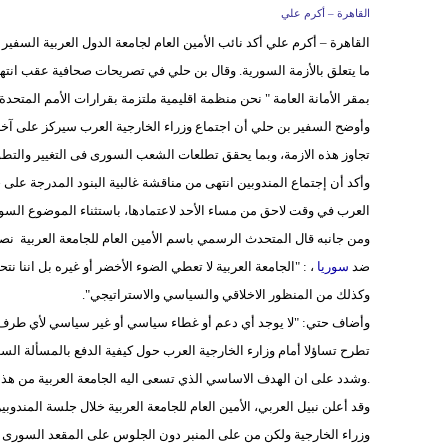
القاهرة – أكرم علي
القاهرة – أكرم علي أكد نائب الأمين العام لجامعة الدول العربية السفير
بمقر الأمانة العامة " نحن منظمة اقليمية ملتزمة بقرارات الأمم المتحدة 
وأوضح السفير بن حلي أن اجتماع وزراء الخارجية العرب سيركز على 
تجاوز هذه الازمة، وبما يحقق تطلعات الشعب السورى فى التغيير والتطو
وأكد أن إجتماع المندوبين انتهى من مناقشة غالبية البنود المدرجة على ج
العرب في وقت لاحق من مساء الأحد لاعتمادها، باستثناء الموضوع السور
ومن جانبه قال المتحدث الرسمي باسم الأمين العام للجامعة العربية ن
ضد
سوريا
، : "الجامعة العربية لا تعطي الضوء الأخضر أو غيره بل اننا 
وكذلك من المنظور الاخلاقي والسياسي والاستراتيجي".
وأضاف حتي: "لا يوجد أي دعم أو غطاء سياسي أو غير سياسي لأي طر
تطرح تساؤلا أمام وزارء الخارجية العرب حول كيفية الدفع بالمسألة الس
.وشدد على ان الهدف الاساسي الذي تسعى اليه الجامعة العربية من هذا الاجتما
وقد أعلن نبيل العربي، الأمين العام للجامعة العربية خلال جلسة المندو
وزراء الخارجية ولكن من على المنبر دون الجلوس على المقعد السورى "