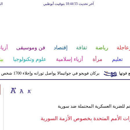
آخر تحديث 18:44:55 بتوقيت أبوظبي
ال
عاجلة
رياضة
ثقافة
إقتصاد
فن وموسيقى
أزياء
تعليم
مرأة
أزياء إسلامية
علوم وتكنولوجيا
بي
بركان فويجو في جواتيمالا يواصل ثورانه وإجلاء 1700 شخص بسبب الرماد والتدفقات الطينية
م للضربة العسكرية المحتملة ضد سورية
ارات الأمم المتحدة بخصوص الأزمة السورية