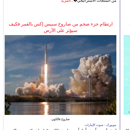
من المنتجات الاستراتيجي�...
المزيد
ارتطام جزء ضخم من صاروخ سبيس إكس بالقمر فكيف
سيؤثر على الأرض
صاروخ فالكون
نيويورك - صوت الإمارات