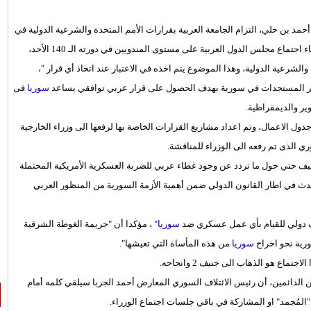
 أحمد بن حلي، التزام الجامعة العربية بقرارات الأمم المتحدة والشرعية الدولية في
ما يتعلق بالأزمة السورية. وقال بن حلي في تصريحات صحافية عقب انتهاء اجتماع مجلس الدول العربية على مستوى المندوبين في دورته الـ 140 الأحد،
والشرعية الدولية، وهذا الموضوع يتم اخذه في الاعتبار عند اتخاذ أي قرار "،
آخر المستجدات في سورية بهدف الحصول على قرار عربي توافقي يساعد
سوريا
فى
ير والديمقراطية.
دول الاعمال، وتم اعداد مشاريع القرارات الخاصة بها لرفعها الى وزراء الخارجية
ي الذى تم رفعه الى الوزراء للمناقشة.
صيف حتي حول ما تردد عن وجود غطاء عربي للضربة العسكرية الأمريكية المحتملة
نتحدث في اطار القانون الدولي ضمن أهمية الأزمة السورية من المنظور العربي
ف دولي للقيام بأي عمل عسكري ضد
سوريا
" ، مؤكدا أن "جريمة الغوطة الشرقية
ورية نحو اخراج
سوريا
من هذه المأساة التي تعيشها".
ع هو الذهاب الى جنيف 2 وانجاحه.
بين الدائمين، أن رئيس الائتلاف السوري المعارض أحمد الجربا سيلقي كلمه أمام
المُجمد" او المشاركة في باقي جلسات اجتماع الوزراء.