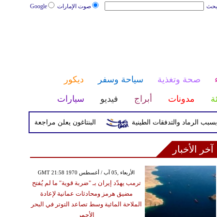
بحث
صوت الإمارات
Google
صحة وتغذية
سياحة وسفر
ديكور
ئة
مدونات
أبراج
فيديو
سيارات
البنتاغون يعلن مراجعة التواجد العسكري ال
آخر الأخبار
GMT 21:58 1970 الأربعاء ,05 آب / أغسطس
ترمب يهدّد إيران بـ "ضربة قوية" ما لم يُفتح
مضيق هرمز ومحادثات عمانية لإعادة
الملاحة المائية وسط تصاعد التوتر في البحر
الأحمر